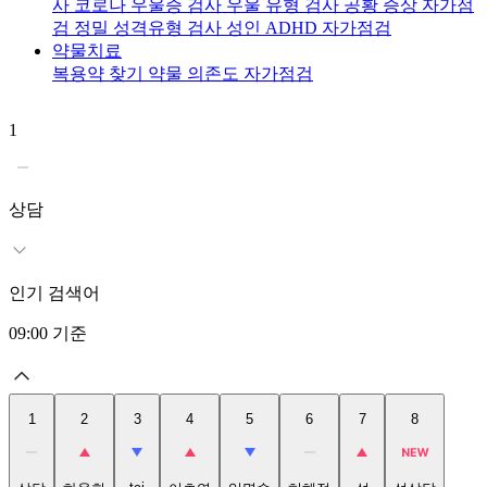
사
코로나 우울증 검사
우울 유형 검사
공황 증상 자가점
검
정밀 성격유형 검사
성인 ADHD 자가점검
약물치료
복용약 찾기
약물 의존도 자가점검
1
2
상담
인기 검색어
09:00
기준
1
2
3
4
5
6
7
8