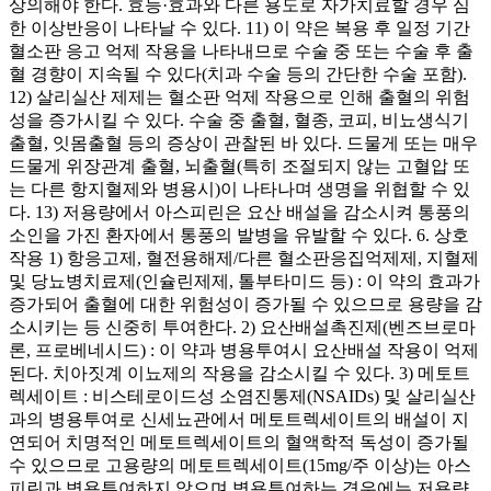
상의해야 한다. 효능·효과와 다른 용도로 자가치료할 경우 심
한 이상반응이 나타날 수 있다. 11) 이 약은 복용 후 일정 기간
혈소판 응고 억제 작용을 나타내므로 수술 중 또는 수술 후 출
혈 경향이 지속될 수 있다(치과 수술 등의 간단한 수술 포함).
12) 살리실산 제제는 혈소판 억제 작용으로 인해 출혈의 위험
성을 증가시킬 수 있다. 수술 중 출혈, 혈종, 코피, 비뇨생식기
출혈, 잇몸출혈 등의 증상이 관찰된 바 있다. 드물게 또는 매우
드물게 위장관계 출혈, 뇌출혈(특히 조절되지 않는 고혈압 또
는 다른 항지혈제와 병용시)이 나타나며 생명을 위협할 수 있
다. 13) 저용량에서 아스피린은 요산 배설을 감소시켜 통풍의
소인을 가진 환자에서 통풍의 발병을 유발할 수 있다. 6. 상호
작용 1) 항응고제, 혈전용해제/다른 혈소판응집억제제, 지혈제
및 당뇨병치료제(인슐린제제, 톨부타미드 등) : 이 약의 효과가
증가되어 출혈에 대한 위험성이 증가될 수 있으므로 용량을 감
소시키는 등 신중히 투여한다. 2) 요산배설촉진제(벤즈브로마
론, 프로베네시드) : 이 약과 병용투여시 요산배설 작용이 억제
된다. 치아짓계 이뇨제의 작용을 감소시킬 수 있다. 3) 메토트
렉세이트 : 비스테로이드성 소염진통제(NSAIDs) 및 살리실산
과의 병용투여로 신세뇨관에서 메토트렉세이트의 배설이 지
연되어 치명적인 메토트렉세이트의 혈액학적 독성이 증가될
수 있으므로 고용량의 메토트렉세이트(15mg/주 이상)는 아스
피린과 병용투여하지 않으며 병용투여하는 경우에는 저용량