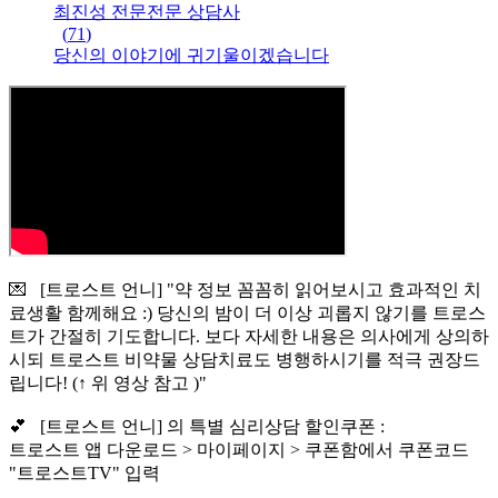
최진성 전문
전문
상담사
(
71
)
당신의 이야기에 귀기울이겠습니다
💌 [트로스트 언니] "약 정보 꼼꼼히 읽어보시고 효과적인 치
료생활 함께해요 :) 당신의 밤이 더 이상 괴롭지 않기를 트로스
트가 간절히 기도합니다. 보다 자세한 내용은 의사에게 상의하
시되 트로스트 비약물 상담치료도 병행하시기를 적극 권장드
립니다! (↑ 위 영상 참고 )"
💕 [트로스트 언니] 의 특별 심리상담 할인쿠폰 :
트로스트 앱 다운로드 > 마이페이지 > 쿠폰함에서 쿠폰코드
"트로스트TV" 입력