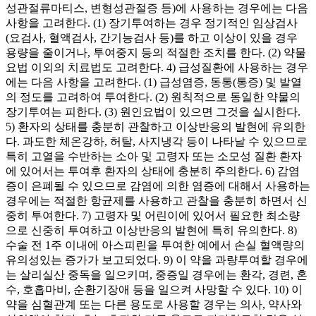
성관절류마티스, 변형성관절증 등)에 사용하는 경우에는 다음
사항을 고려한다. (1) 장기투여하는 경우 정기적인 임상검사
(요검사, 혈액검사, 간기능검사 등)를 하고 이상이 있을 경우
용량을 줄이거나, 투여중지 등의 적절한 조치를 한다. (2) 약물
요법 이외의 치료법도 고려한다. 4) 급성질환에 사용하는 경우
에는 다음 사항을 고려한다. (1) 급성염증, 동통(통증) 및 발열
의 정도를 고려하여 투여한다. (2) 원칙적으로 동일한 약물의
장기투여는 피한다. (3) 원인요법이 있으면 그것을 실시한다.
5) 환자의 상태를 충분히 관찰하고 이상반응의 발현에 유의한
다. 과도한 체온강하, 허탈, 사지냉각 등이 나타날 수 있으므로
특히 고열을 수반하는 소아 및 고령자 또는 소모성 질환 환자
에 있어서는 투여후 환자의 상태에 충분히 주의한다. 6) 감염
증이 은폐될 수 있으므로 감염에 의한 염증에 대해서 사용하는
경우에는 적절한 항균제를 사용하고 관찰을 충분히 하면서 신
중히 투여한다. 7) 고령자 및 어린이에 있어서 필요한 최소량
으로 신중히 투여하고 이상반응의 발현에 특히 유의한다. 8)
수술 전 1주 이내에 아스피린을 투여한 예에서 손실 혈액량의
유의성있는 증가가 보고되었다. 9) 이 약을 과량투여할 경우에
는 살리실산 중독을 일으키며, 중증일 경우에는 환각, 경련, 혼
수, 호흡마비, 순환기장애 등을 일으켜 사망할 수 있다. 10) 이
약을 심혈관계 또는 다른 용도로 사용할 경우는 의사, 약사와