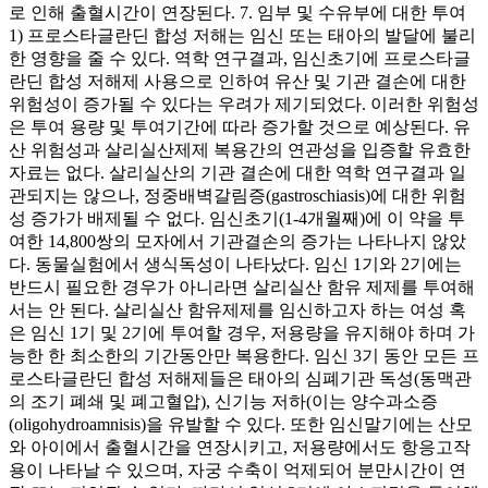
로 인해 출혈시간이 연장된다. 7. 임부 및 수유부에 대한 투여
1) 프로스타글란딘 합성 저해는 임신 또는 태아의 발달에 불리
한 영향을 줄 수 있다. 역학 연구결과, 임신초기에 프로스타글
란딘 합성 저해제 사용으로 인하여 유산 및 기관 결손에 대한
위험성이 증가될 수 있다는 우려가 제기되었다. 이러한 위험성
은 투여 용량 및 투여기간에 따라 증가할 것으로 예상된다. 유
산 위험성과 살리실산제제 복용간의 연관성을 입증할 유효한
자료는 없다. 살리실산의 기관 결손에 대한 역학 연구결과 일
관되지는 않으나, 정중배벽갈림증(gastroschiasis)에 대한 위험
성 증가가 배제될 수 없다. 임신초기(1-4개월째)에 이 약을 투
여한 14,800쌍의 모자에서 기관결손의 증가는 나타나지 않았
다. 동물실험에서 생식독성이 나타났다. 임신 1기와 2기에는
반드시 필요한 경우가 아니라면 살리실산 함유 제제를 투여해
서는 안 된다. 살리실산 함유제제를 임신하고자 하는 여성 혹
은 임신 1기 및 2기에 투여할 경우, 저용량을 유지해야 하며 가
능한 한 최소한의 기간동안만 복용한다. 임신 3기 동안 모든 프
로스타글란딘 합성 저해제들은 태아의 심폐기관 독성(동맥관
의 조기 폐쇄 및 폐고혈압), 신기능 저하(이는 양수과소증
(oligohydroamnisis)을 유발할 수 있다. 또한 임신말기에는 산모
와 아이에서 출혈시간을 연장시키고, 저용량에서도 항응고작
용이 나타날 수 있으며, 자궁 수축이 억제되어 분만시간이 연