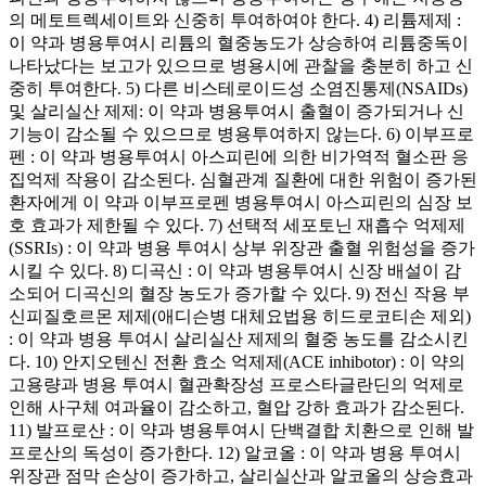
의 메토트렉세이트와 신중히 투여하여야 한다. 4) 리튬제제 :
이 약과 병용투여시 리튬의 혈중농도가 상승하여 리튬중독이
나타났다는 보고가 있으므로 병용시에 관찰을 충분히 하고 신
중히 투여한다. 5) 다른 비스테로이드성 소염진통제(NSAIDs)
및 살리실산 제제: 이 약과 병용투여시 출혈이 증가되거나 신
기능이 감소될 수 있으므로 병용투여하지 않는다. 6) 이부프로
펜 : 이 약과 병용투여시 아스피린에 의한 비가역적 혈소판 응
집억제 작용이 감소된다. 심혈관계 질환에 대한 위험이 증가된
환자에게 이 약과 이부프로펜 병용투여시 아스피린의 심장 보
호 효과가 제한될 수 있다. 7) 선택적 세포토닌 재흡수 억제제
(SSRIs) : 이 약과 병용 투여시 상부 위장관 출혈 위험성을 증가
시킬 수 있다. 8) 디곡신 : 이 약과 병용투여시 신장 배설이 감
소되어 디곡신의 혈장 농도가 증가할 수 있다. 9) 전신 작용 부
신피질호르몬 제제(애디슨병 대체요법용 히드로코티손 제외)
: 이 약과 병용 투여시 살리실산 제제의 혈중 농도를 감소시킨
다. 10) 안지오텐신 전환 효소 억제제(ACE inhibotor) : 이 약의
고용량과 병용 투여시 혈관확장성 프로스타글란딘의 억제로
인해 사구체 여과율이 감소하고, 혈압 강하 효과가 감소된다.
11) 발프로산 : 이 약과 병용투여시 단백결합 치환으로 인해 발
프로산의 독성이 증가한다. 12) 알코올 : 이 약과 병용 투여시
위장관 점막 손상이 증가하고, 살리실산과 알코올의 상승효과