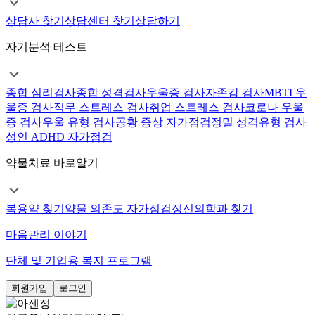
상담사 찾기
상담센터 찾기
상담하기
자기분석 테스트
종합 심리검사
종합 성격검사
우울증 검사
자존감 검사
MBTI 우
울증 검사
직무 스트레스 검사
취업 스트레스 검사
코로나 우울
증 검사
우울 유형 검사
공황 증상 자가점검
정밀 성격유형 검사
성인 ADHD 자가점검
약물치료 바로알기
복용약 찾기
약물 의존도 자가점검
정신의학과 찾기
마음관리 이야기
단체 및 기업용 복지 프로그램
회원가입
로그인