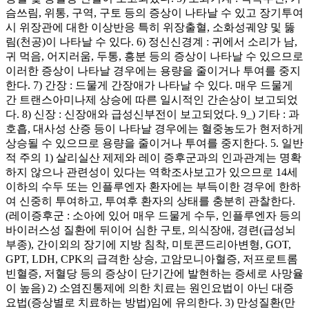
슴쓰림, 위통, 구역, 구토 등의 증상이 나타날 수 있고 장기투여
시 위장관에 대한 이상반응 특히 위장출혈, 소화성궤양 및 뚫
림(천공)이 나타날 수 있다. 6) 정신신경계 : 귀에서 소리가 남,
귀 먹음, 어지러움, 두통, 흥분 등의 증상이 나타날 수 있으므로
이러한 증상이 나타날 경우에는 용량을 줄이거나 투여를 중지
한다. 7) 간장 : 드물게 간장애가 나타날 수 있다. 매우 드물게
간 트랜스아미나제 상승에 따른 일시적인 간손상이 보고되었
다. 8) 신장 : 신장애와 급성신부전이 보고되었다. 9_) 기타 : 과
호흡, 대사성 산증 등이 나타날 경우에는 혈중농도가 현저하게
상승될 수 있으므로 용량을 줄이거나 투여를 중지한다. 5. 일반
적 주의 1) 살리실산 제제와 레이 증후군과의 인과관계는 명확
하지 않으나 관련성이 있다는 역학조사보고가 있으므로 14세
이하의 수두 또는 인플루엔자 환자에는 부득이한 경우에 한하
여 신중히 투여하고, 투여후 환자의 상태를 충분히 관찰한다.
(레이증후군 : 소아에 있어 매우 드물게 수두, 인플루엔자 등의
바이러스성 질환에 뒤이어 심한 구토, 의식장애, 경련(급성뇌
부종), 간이외의 장기에 지방 침착, 미토콘드리아변형, GOT,
GPT, LDH, CPK의 급격한 상승, 고암모니아혈증, 저프로트롬
빈혈증, 저혈당 등의 증상이 단기간에 발현하는 증세로 사망율
이 높음) 2) 소염진통제에 의한 치료는 원인요법이 아닌 대증
요법(증상별로 치료하는 방법)임에 유의한다. 3) 만성질환(만