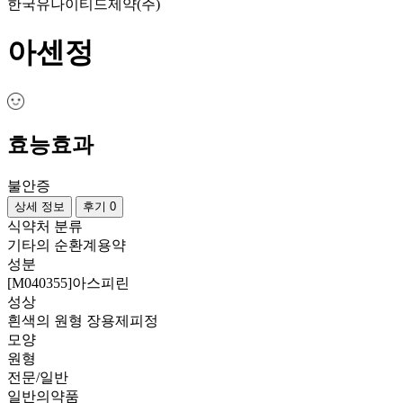
한국유나이티드제약(주)
아센정
효능효과
불안증
상세 정보
후기 0
식약처 분류
기타의 순환계용약
성분
[M040355]아스피린
성상
흰색의 원형 장용제피정
모양
원형
전문/일반
일반의약품