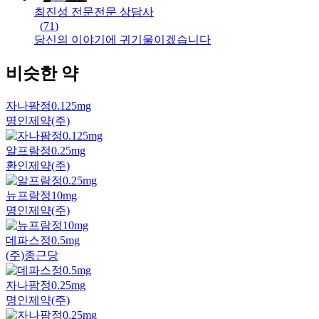
최진성 전문
전문
상담사
(
71
)
당신의 이야기에 귀기울이겠습니다
비슷한 약
자나팜정0.125mg
명인제약(주)
알프람정0.25mg
환인제약(주)
뉴프람정10mg
명인제약(주)
데파스정0.5mg
(주)종근당
자나팜정0.25mg
명인제약(주)