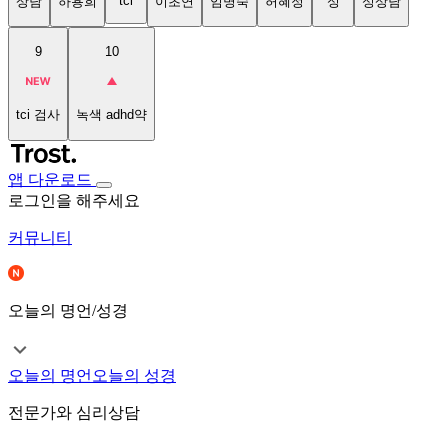
tci
상담
하용희
이초연
임명숙
허혜정
성
성상담
9
10
tci 검사
녹색 adhd약
앱 다운로드
로그인을 해주세요
커뮤니티
오늘의 명언/성경
오늘의 명언
오늘의 성경
전문가와 심리상담