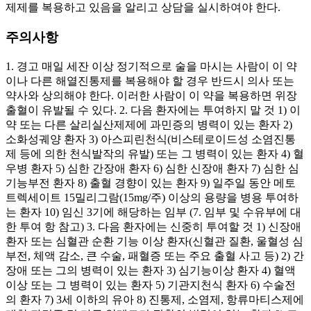
제제를 복용하고 있음을 알리고 상담을 실시하여야 한다.
주의사항
1. 경고 매일 세잔 이상 정기적으로 술을 마시는 사람이 이 약
이나 다른 해열진통제를 복용해야 할 경우 반드시 의사 또는
약사와 상의해야 한다. 이러한 사람이 이 약을 복용하면 위장
출혈이 유발될 수 있다. 2. 다음 환자에는 투여하지 말 것 1) 이
약 또는 다른 살리실산제제에 과민증의 병력이 있는 환자 2)
소화성궤양 환자 3) 아스피린천식(비스테로이드성 소염진통
제 등에 의한 천식발작의 유발) 또는 그 병력이 있는 환자 4) 혈
우병 환자 5) 심한 간장애 환자 6) 심한 신장애 환자 7) 심한 심
기능부전 환자 8) 출혈 경향이 있는 환자 9) 일주일 동안 메토
트렉세이트 15밀리그람(15mg/주) 이상의 용량을 병용 투여하
는 환자 10) 임신 3기에 해당하는 임부 (7. 임부 및 수유부에 대
한 투여 항 참고) 3. 다음 환자에는 신중히 투여할 것 1) 신장애
환자 또는 심혈관 순환 기능 이상 환자(신혈관 질환, 울혈성 심
부전, 체액 감소, 큰 수술, 패혈증 또는 주요 출혈 사고 등) 2) 간
장애 또는 그의 병력이 있는 환자 3) 심기능이상 환자 4) 혈액
이상 또는 그 병력이 있는 환자 5) 기관지천식 환자 6) 수술전
의 환자 7) 3세 이하의 유아 8) 진통제, 소염제, 항류마티스제에