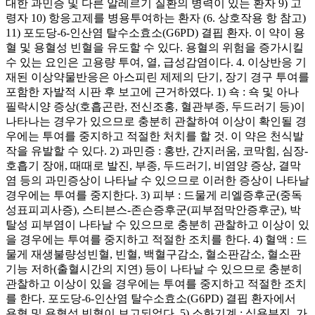
대한 과민증 및 다른 알레르기 질환의 병력이 있는 환자 9) 고
령자 10) 항응고제를 병용투여하는 환자 (6. 상호작용 항 참고)
11) 포도당-6-인산염 탈수소효소(G6PD) 결핍 환자. 이 약이 용
혈 및 용혈성 빈혈을 유도할 수 있다. 용혈의 위험을 증가시킬
수 있는 요인은 고용량 투여, 열, 급성감염이다. 4. 이상반응 기
재된 이상약물반응은 아스피린 제제의 단기, 장기 경구 투여를
포함한 자발적 시판 후 보고에 근거하였다. 1) 쇽 : 쇽 및 아나
필락시양 증상(호흡곤란, 전신조홍, 혈관부종, 두드러기 등)이
나타나는 경우가 있으므로 충분히 관찰하여 이상이 확인될 경
우에는 투여를 중지하고 적절한 처치를 할 것. 이 약은 천식발
작을 유발할 수 있다. 2) 과민증 : 홍반, 간지러움, 코막힘, 심장-
호흡기 장애, 때때로 발진, 부종, 두드러기, 비염양 증상, 결막
염 등의 과민증상이 나타날 수 있으므로 이러한 증상이 나타날
경우에는 투여를 중지한다. 3) 피부 : 드물게 리엘증후군(중독
성표피괴사증), 스티븐스-존슨증후군(피부점막안증후군), 박
탈성 피부염이 나타날 수 있으므로 충분히 관찰하고 이상이 있
을 경우에는 투여를 중지하고 적절한 조치를 한다. 4) 혈액 : 드
물게 재생불량성빈혈, 빈혈, 백혈구감소, 혈소판감소, 혈소판
기능 저하(출혈시간의 지연) 등이 나타날 수 있으므로 충분히
관찰하고 이상이 있을 경우에는 투여를 중지하고 적절한 조치
를 한다. 포도당-6-인산염 탈수소효소(G6PD) 결핍 환자에서
용혈 및 용혈성 빈혈이 보고되었다. 5) 소화기계 : 식욕부진, 가