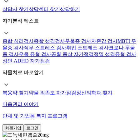
상담사 찾기
상담센터 찾기
상담하기
자기분석 테스트
종합 심리검사
종합 성격검사
우울증 검사
자존감 검사
MBTI 우
울증 검사
직무 스트레스 검사
취업 스트레스 검사
코로나 우울
증 검사
우울 유형 검사
공황 증상 자가점검
정밀 성격유형 검사
성인 ADHD 자가점검
약물치료 바로알기
복용약 찾기
약물 의존도 자가점검
정신의학과 찾기
마음관리 이야기
단체 및 기업용 복지 프로그램
회원가입
로그인