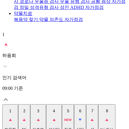
사
코로나 우울증 검사
우울 유형 검사
공황 증상 자가점
검
정밀 성격유형 검사
성인 ADHD 자가점검
약물치료
복용약 찾기
약물 의존도 자가점검
1
2
t
하용희
인기 검색어
09:00
기준
1
2
3
4
5
6
7
8