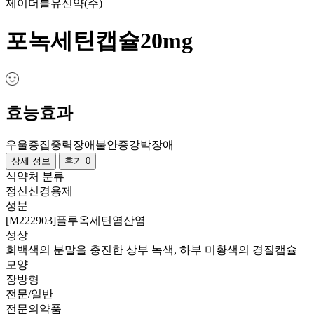
제이더블유신약(주)
포녹세틴캡슐20mg
효능효과
우울증
집중력장애
불안증
강박장애
상세 정보
후기 0
식약처 분류
정신신경용제
성분
[M222903]플루옥세틴염산염
성상
회백색의 분말을 충진한 상부 녹색, 하부 미황색의 경질캡슐
모양
장방형
전문/일반
전문의약품