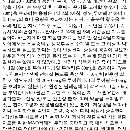
서 1일 20～80mg의 용량이 투여되었다. 만일 개선이 관찰되지
않을 경우에는 수주일 후에 용량의 증가를 고려할 수 있다. 1일
20mg을 초과하는 용량은 1일 2회 (아침, 정오)투여해야 하며 1
일 80mg의 최대 용량을 초과해서는 안된다. 충분한 항우울 효
과의 발현은 치료 4주 후 또는 그 이상까지 지연될 수 있다. 2)
유지/지속/연장치료 : 환자가 이 약에 얼마의 기간동안 치료를
받아야 하는지에 대한 확실한 자료는 없지만 정신약물학자들
사이에서는 우울증의 급성징후들은 수개월 또는 그 이상의 약
물치료를 필요로 한다는 것이 인정된다. 증상의 경감에 필요한
항우울약의 양이 안정을 유지 또는 지속하는데 필요한 양과 동
일한지는 알려지지 않았다. 2. 신경성 식욕과항진증 이 약으로
서 1일 60mg을 투여한다. 1일 투여량은 80mg을 초과하지 않는
다. 치료시작 전에 전해질 농도를 측정한다. 3. 강박반응성 질
환 이 약으로서 1일 20～60mg을 투여한다. 1일 투여량은 80mg
을 초과하지 않는다. 4. 월경전 불쾌장애 이 약으로서 1일 20mg
을 투여한다. 6개월간 치료한 후 지속적인 치료가 필요한지 재
평가한다. - 신장 및/또는 간손상 환자, 여러 약물을 투여받고
있는 환자, 고령자 및 병발질환이 있는 환자 : 저용량을 투여하
거나 투여횟수를 줄인다. 연령, 증상에 따라 적절히 증감한다.
- 정신질환 치료를 하기 위한 MAO저해제 전환 관련 정신질환
치료를 위한 MAO저해제 투약을 중단하고 동 제제 치료를 시
작할 경우 적어도 14일 이상 간격을 두어야 한다. 반대로, 정신