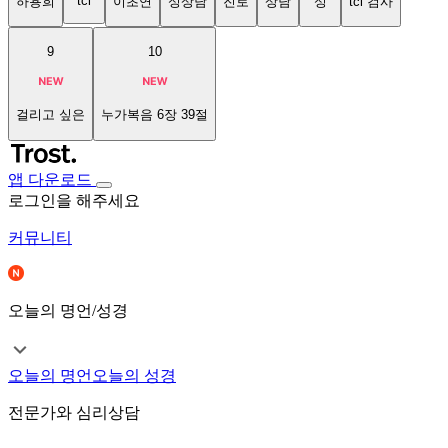
tci
하용희
이초연
성상담
진로
상담
성
tci 검사
9
10
걸리고 싶은
누가복음 6장 39절
앱 다운로드
로그인을 해주세요
커뮤니티
오늘의 명언/성경
오늘의 명언
오늘의 성경
전문가와 심리상담