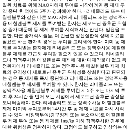
질환 치료를 위해 MAO저해제 투여를 시작하려면 동 제제 투
약 중단 후 적어도 5주가 경과해야 한다. - 리네졸리드 또는 메
칠렌블루와 같은 다른 MAO저해제 리네졸리드 또는 정맥주사
용 메칠렌블루 제제를 투여받는 환자는 세로토닌 증후군 위험
성 증가 때문에 동 제제 투여를 시작해서는 안된다. 입원을 포
함한, 다른 중재적시술들, 더 긴급한 정신질환적 상태 치료를
필요로 하는 환자의 경우는 투여를 고려해야 한다. 이미 동 제
제를 투여받는 환자에게 리네졸리드 또는 정맥주사용 메칠렌
블루 제제를 긴급히 투여할 필요가 있을 수 있으며, 리네졸리
드나 정맥주사용 메칠렌블루 제제에 대한 대체약물이 없고 특
정환자에서 리네졸리드 또는 정맥주사용 메칠렌블루 제제 치
료의 유익성이 세로토닌 증후군 위험성을 상회한다고 판단되
는 경우 동 제제를 즉시 중단하고 리네졸리드 또는 정맥주사용
메칠렌블루 제제를 투여할 수 있다. 환자는 리네졸리드 또는
정맥주사용 메칠렌블루 제제를 투여한 지 5주 또는 마지막 투
여 후 24시간 중 먼저 오는 시점에서 세로토닌 증후군 증상을
모니터링해야 한다. 리네졸리드 또는 정맥주사용 메칠렌블루
제제 마지막 투여로부터 24시간 후 동 제제 치료를 다시 시작
할 수 있다. 비정맥투여(경구정제 또는 국소주사)로 메칠렌블
루 제제 투여 또는 동 제제를 1mg/kg 이하 정맥주사한 경우에
대한 위험성은 명확하지 않다. 그럼에도 불구하고 임상의는 이