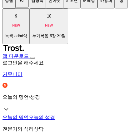
tci
상담
임명숙
번아웃
이초연
허혜정
하용희
성
9
10
녹색 adhd약
누가복음 6장 39절
앱 다운로드
로그인을 해주세요
커뮤니티
오늘의 명언/성경
오늘의 명언
오늘의 성경
전문가와 심리상담