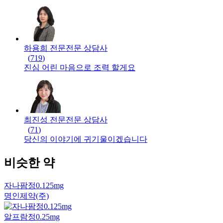
하용희 전문
전문
상담사
(
719
)
진심 어린 마음으로 조력 할게요
최진성 전문
전문
상담사
(
71
)
당신의 이야기에 귀기울이겠습니다
비슷한 약
자나팜정0.125mg
명인제약(주)
알프람정0.25mg