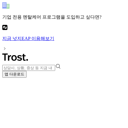
기업 전용 멘탈케어 프로그램
을 도입하고 싶다면?
지금
넛지EAP
이용해보기
앱 다운로드