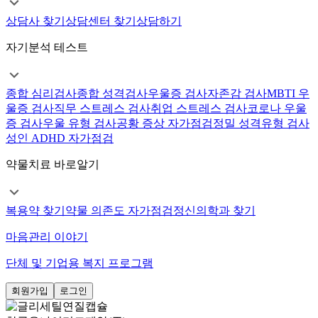
상담사 찾기
상담센터 찾기
상담하기
자기분석 테스트
종합 심리검사
종합 성격검사
우울증 검사
자존감 검사
MBTI 우
울증 검사
직무 스트레스 검사
취업 스트레스 검사
코로나 우울
증 검사
우울 유형 검사
공황 증상 자가점검
정밀 성격유형 검사
성인 ADHD 자가점검
약물치료 바로알기
복용약 찾기
약물 의존도 자가점검
정신의학과 찾기
마음관리 이야기
단체 및 기업용 복지 프로그램
회원가입
로그인