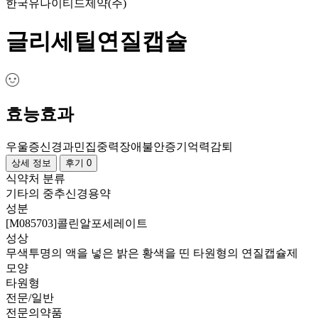
한국유나이티드제약(주)
글리세틸연질캡슐
효능효과
우울증
신경과민
집중력장애
불안증
기억력감퇴
상세 정보
후기 0
식약처 분류
기타의 중추신경용약
성분
[M085703]콜린알포세레이트
성상
무색투명의 액을 넣은 밝은 황색을 띤 타원형의 연질캡슐제
모양
타원형
전문/일반
전문의약품