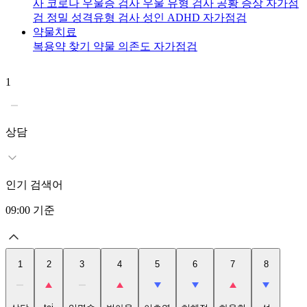
사
코로나 우울증 검사
우울 유형 검사
공황 증상 자가점
검
정밀 성격유형 검사
성인 ADHD 자가점검
약물치료
복용약 찾기
약물 의존도 자가점검
1
2
t
상담
인기 검색어
09:00
기준
1
2
3
4
5
6
7
8