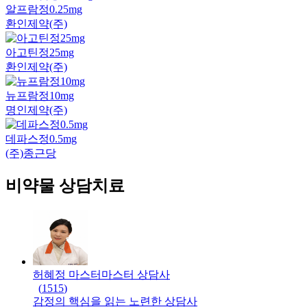
알프람정0.25mg
환인제약(주)
아고틴정25mg
환인제약(주)
뉴프람정10mg
명인제약(주)
데파스정0.5mg
(주)종근당
비약물 상담치료
허혜정 마스터
마스터
상담사
(
1515
)
감정의 핵심을 읽는 노련한 상담사