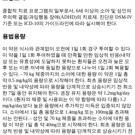
종합적 치료 프로그램의 일부로서, 6세 이상의 소아 및 성인의
주의력 결핍/과잉행동 장애(ADHD)의 치료제. 진단은 DSM-IV
기준 또는 ICD-10의 가이드라인에 따라 실시해야 한다.
용법용량
이 약은 식사와 관계없이 오전에 1일 1회 경구 투여할 수 있다.
이 약을 1일 1회 투여하였을 때 만족할 만한 임상적 반응(내약
성 또는 유효성)에 도달하지 못하는 환자들은 오전과 늦은 오
후 또는 이른 저녁에 동일한 용량으로 나누어 1일 2회 복용할
수 있다. - 70 kg 체중까지의 소아에 대한 용량 이 약은 1일 총
약 0.5 mg/kg의 용량으로 시작해야 한다. 최초 용량은 임상적
반응 및 내약성에 따라 용량을 단계적으로 상승시키기 전 최소
한 7일 동안 유지해야 한다. 권장 유지 용량은 약 1.2mg/kg/day
이다. (환자의 체중 및 사용되는 이 약 함량에 따라 다름) 1.2
mg/kg/day보다 높은 용량에서 추가적인 이득은 입증되지 않았
다. 소아에서 1일 총 용량으로 1.4mg/kg 또는 100mg을 초과해
서는 안된다. - 성인 및 70 kg 체중을 초과하는 소아에 대한 용
량 이 약은 1일 총 약 40mg으로 시작해야 한다. 최초 용량은 임
상적 반응 및 내약성에 따라 용량을 단계적으로 상승시키기 전