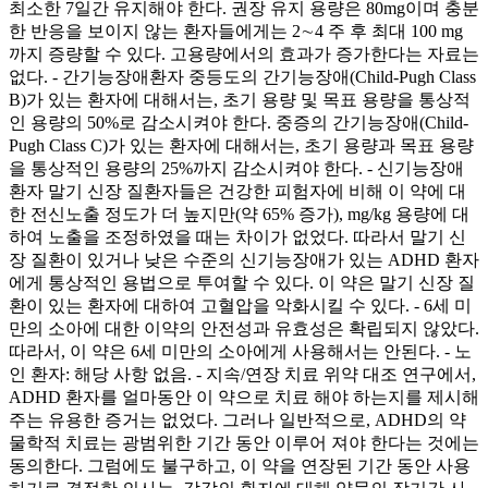
최소한 7일간 유지해야 한다. 권장 유지 용량은 80mg이며 충분
한 반응을 보이지 않는 환자들에게는 2∼4 주 후 최대 100 mg
까지 증량할 수 있다. 고용량에서의 효과가 증가한다는 자료는
없다. - 간기능장애환자 중등도의 간기능장애(Child-Pugh Class
B)가 있는 환자에 대해서는, 초기 용량 및 목표 용량을 통상적
인 용량의 50%로 감소시켜야 한다. 중증의 간기능장애(Child-
Pugh Class C)가 있는 환자에 대해서는, 초기 용량과 목표 용량
을 통상적인 용량의 25%까지 감소시켜야 한다. - 신기능장애
환자 말기 신장 질환자들은 건강한 피험자에 비해 이 약에 대
한 전신노출 정도가 더 높지만(약 65% 증가), mg/kg 용량에 대
하여 노출을 조정하였을 때는 차이가 없었다. 따라서 말기 신
장 질환이 있거나 낮은 수준의 신기능장애가 있는 ADHD 환자
에게 통상적인 용법으로 투여할 수 있다. 이 약은 말기 신장 질
환이 있는 환자에 대하여 고혈압을 악화시킬 수 있다. - 6세 미
만의 소아에 대한 이약의 안전성과 유효성은 확립되지 않았다.
따라서, 이 약은 6세 미만의 소아에게 사용해서는 안된다. - 노
인 환자: 해당 사항 없음. - 지속/연장 치료 위약 대조 연구에서,
ADHD 환자를 얼마동안 이 약으로 치료 해야 하는지를 제시해
주는 유용한 증거는 없었다. 그러나 일반적으로, ADHD의 약
물학적 치료는 광범위한 기간 동안 이루어 져야 한다는 것에는
동의한다. 그럼에도 불구하고, 이 약을 연장된 기간 동안 사용