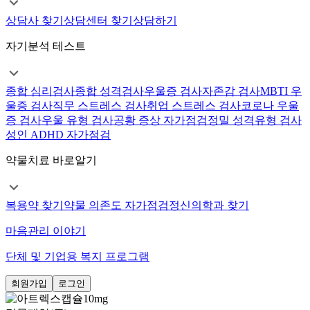
상담사 찾기
상담센터 찾기
상담하기
자기분석 테스트
종합 심리검사
종합 성격검사
우울증 검사
자존감 검사
MBTI 우
울증 검사
직무 스트레스 검사
취업 스트레스 검사
코로나 우울
증 검사
우울 유형 검사
공황 증상 자가점검
정밀 성격유형 검사
성인 ADHD 자가점검
약물치료 바로알기
복용약 찾기
약물 의존도 자가점검
정신의학과 찾기
마음관리 이야기
단체 및 기업용 복지 프로그램
회원가입
로그인