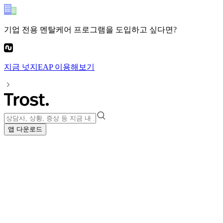
기업 전용 멘탈케어 프로그램
을 도입하고 싶다면?
지금
넛지EAP
이용해보기
앱 다운로드