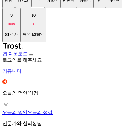
tci
상담
하용희
이초연
임명숙
허혜정
성
성상담
9
10
tci 검사
녹색 adhd약
앱 다운로드
로그인을 해주세요
커뮤니티
오늘의 명언/성경
오늘의 명언
오늘의 성경
전문가와 심리상담