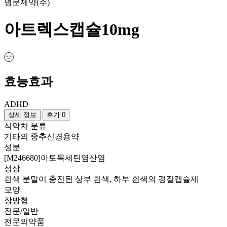
명문제약(주)
아트렉스캡슐10mg
효능효과
ADHD
상세 정보
후기 0
식약처 분류
기타의 중추신경용약
성분
[M246680]아토목세틴염산염
성상
흰색 분말이 충진된 상부 흰색, 하부 흰색의 경질캡슐제
모양
장방형
전문/일반
전문의약품