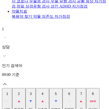
사
코로나 우울증 검사
우울 유형 검사
공황 증상 자가점
검
정밀 성격유형 검사
성인 ADHD 자가점검
약물치료
복용약 찾기
약물 의존도 자가점검
1
2
상담
인기 검색어
09:00
기준
1
2
3
4
5
6
7
8