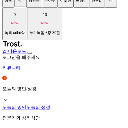
tci
상담
임명숙
번아웃
이초연
허혜정
하용희
성
9
10
녹색 adhd약
누가복음 6장 39절
앱 다운로드
로그인을 해주세요
커뮤니티
오늘의 명언/성경
오늘의 명언
오늘의 성경
전문가와 심리상담