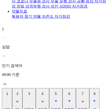
사
코로나 우울증 검사
우울 유형 검사
공황 증상 자가점
검
정밀 성격유형 검사
성인 ADHD 자가점검
약물치료
복용약 찾기
약물 의존도 자가점검
1
2
t
상담
인기 검색어
09:00
기준
1
2
3
4
5
6
7
8