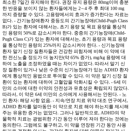
최소한 7일간 유지해야 한다. 권장 유지 용량은 80mg이며 충분
한 반응을 보이지 않는 환자들에게는 2∼4 주 후 최대 100 mg
까지 증량할 수 있다. 고용량에서의 효과가 증가한다는 자료는
없다. - 간기능장애환자 중등도의 간기능장애(Child-Pugh Class
B)가 있는 환자에 대해서는, 초기 용량 및 목표 용량을 통상적
인 용량의 50%로 감소시켜야 한다. 중증의 간기능장애(Child-
Pugh Class C)가 있는 환자에 대해서는, 초기 용량과 목표 용량
을 통상적인 용량의 25%까지 감소시켜야 한다. - 신기능장애
환자 말기 신장 질환자들은 건강한 피험자에 비해 이 약에 대
한 전신노출 정도가 더 높지만(약 65% 증가), mg/kg 용량에 대
하여 노출을 조정하였을 때는 차이가 없었다. 따라서 말기 신
장 질환이 있거나 낮은 수준의 신기능장애가 있는 ADHD 환자
에게 통상적인 용법으로 투여할 수 있다. 이 약은 말기 신장 질
환이 있는 환자에 대하여 고혈압을 악화시킬 수 있다. - 6세 미
만의 소아에 대한 이약의 안전성과 유효성은 확립되지 않았다.
따라서, 이 약은 6세 미만의 소아에게 사용해서는 안된다. - 노
인 환자: 해당 사항 없음. - 지속/연장 치료 위약 대조 연구에서,
ADHD 환자를 얼마동안 이 약으로 치료 해야 하는지를 제시해
주는 유용한 증거는 없었다. 그러나 일반적으로, ADHD의 약
물학적 치료는 광범위한 기간 동안 이루어 져야 한다는 것에는
동의한다. 그럼에도 불구하고, 이 약을 연장된 기간 동안 사용