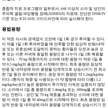
종합적 치료 프로그램의 일부로서, 6세 이상의 소아 및 성인의
주의력 결핍/과잉행동 장애(ADHD)의 치료제. 진단은 DSM-IV
기준 또는 ICD-10의 가이드라인에 따라 실시해야 한다.
용법용량
이 약은 식사와 관계없이 오전에 1일 1회 경구 투여할 수 있다.
이 약을 1일 1회 투여하였을 때 만족할 만한 임상적 반응(내약
성 또는 유효성)에 도달하지 못하는 환자들은 오전과 늦은 오
후 또는 이른 저녁에 동일한 용량으로 나누어 1일 2회 복용할
수 있다. - 70 kg 체중까지의 소아에 대한 용량 이 약은 1일 총
약 0.5 mg/kg의 용량으로 시작해야 한다. 최초 용량은 임상적
반응 및 내약성에 따라 용량을 단계적으로 상승시키기 전 최소
한 7일 동안 유지해야 한다. 권장 유지 용량은 약 1.2mg/kg/day
이다. (환자의 체중 및 사용되는 이 약 함량에 따라 다름) 1.2
mg/kg/day보다 높은 용량에서 추가적인 이득은 입증되지 않았
다. 소아에서 1일 총 용량으로 1.4mg/kg 또는 100mg을 초과해
서는 안된다. - 성인 및 70 kg 체중을 초과하는 소아에 대한 용
량 이 약은 1일 총 약 40mg으로 시작해야 한다. 최초 용량은 임
상적 반응 및 내약성에 따라 용량을 단계적으로 상승시키기 전