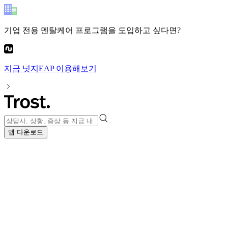
기업 전용 멘탈케어 프로그램
을 도입하고 싶다면?
지금
넛지EAP
이용해보기
앱 다운로드