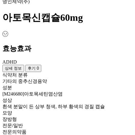
명인제약(주)
아토목신캡슐60mg
효능효과
ADHD
상세 정보
후기 0
식약처 분류
기타의 중추신경용약
성분
[M246680]아토목세틴염산염
성상
흰색 분말이 든 상부 청색, 하부 황색의 경질 캡슐
모양
장방형
전문/일반
전문의약품