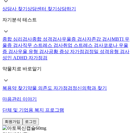
상담사 찾기
상담센터 찾기
상담하기
자기분석 테스트
종합 심리검사
종합 성격검사
우울증 검사
자존감 검사
MBTI 우
울증 검사
직무 스트레스 검사
취업 스트레스 검사
코로나 우울
증 검사
우울 유형 검사
공황 증상 자가점검
정밀 성격유형 검사
성인 ADHD 자가점검
약물치료 바로알기
복용약 찾기
약물 의존도 자가점검
정신의학과 찾기
마음관리 이야기
단체 및 기업용 복지 프로그램
회원가입
로그인