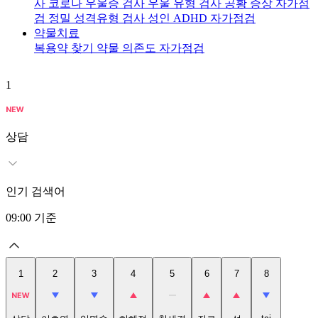
사
코로나 우울증 검사
우울 유형 검사
공황 증상 자가점
검
정밀 성격유형 검사
성인 ADHD 자가점검
약물치료
복용약 찾기
약물 의존도 자가점검
1
2
상담
인기 검색어
09:00
기준
1
2
3
4
5
6
7
8