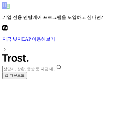
기업 전용 멘탈케어 프로그램
을 도입하고 싶다면?
지금
넛지EAP
이용해보기
앱 다운로드