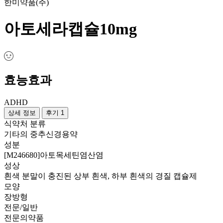
한미약품(주)
아토세라캡슐10mg
효능효과
ADHD
상세 정보
후기 1
식약처 분류
기타의 중추신경용약
성분
[M246680]아토목세틴염산염
성상
흰색 분말이 충진된 상부 흰색, 하부 흰색의 경질 캡슐제
모양
장방형
전문/일반
전문의약품