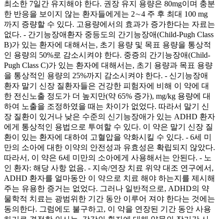
최소한 7일간 유지해야 한다. 권장 유지 용량은 80mg이며 충분
한 반응을 보이지 않는 환자들에게는 2∼4 주 후 최대 100 mg
까지 증량할 수 있다. 고용량에서의 효과가 증가한다는 자료는
없다. - 간기능장애환자 중등도의 간기능장애(Child-Pugh Class
B)가 있는 환자에 대해서는, 초기 용량 및 목표 용량을 통상적
인 용량의 50%로 감소시켜야 한다. 중증의 간기능장애(Child-
Pugh Class C)가 있는 환자에 대해서는, 초기 용량과 목표 용량
을 통상적인 용량의 25%까지 감소시켜야 한다. - 신기능장애
환자 말기 신장 질환자들은 건강한 피험자에 비해 이 약에 대
한 전신노출 정도가 더 높지만(약 65% 증가), mg/kg 용량에 대
하여 노출을 조정하였을 때는 차이가 없었다. 따라서 말기 신
장 질환이 있거나 낮은 수준의 신기능장애가 있는 ADHD 환자
에게 통상적인 용법으로 투여할 수 있다. 이 약은 말기 신장 질
환이 있는 환자에 대하여 고혈압을 악화시킬 수 있다. - 6세 미
만의 소아에 대한 이약의 안전성과 유효성은 확립되지 않았다.
따라서, 이 약은 6세 미만의 소아에게 사용해서는 안된다. - 노
인 환자: 해당 사항 없음. - 지속/연장 치료 위약 대조 연구에서,
ADHD 환자를 얼마동안 이 약으로 치료 해야 하는지를 제시해
주는 유용한 증거는 없었다. 그러나 일반적으로, ADHD의 약
물학적 치료는 광범위한 기간 동안 이루어 져야 한다는 것에는
동의한다. 그럼에도 불구하고, 이 약을 연장된 기간 동안 사용