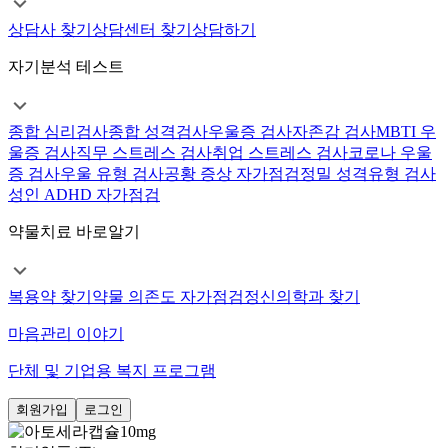
상담사 찾기
상담센터 찾기
상담하기
자기분석 테스트
종합 심리검사
종합 성격검사
우울증 검사
자존감 검사
MBTI 우
울증 검사
직무 스트레스 검사
취업 스트레스 검사
코로나 우울
증 검사
우울 유형 검사
공황 증상 자가점검
정밀 성격유형 검사
성인 ADHD 자가점검
약물치료 바로알기
복용약 찾기
약물 의존도 자가점검
정신의학과 찾기
마음관리 이야기
단체 및 기업용 복지 프로그램
회원가입
로그인