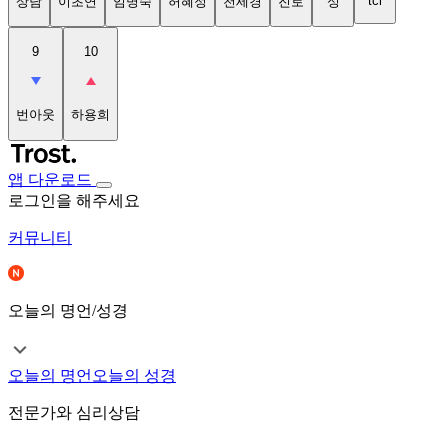
tci
상담
이초연
임명숙
허혜정
천세경
진로
성
9
10
번아웃
하용희
앱 다운로드
로그인을 해주세요
커뮤니티
오늘의 명언/성경
오늘의 명언
오늘의 성경
전문가와 심리상담