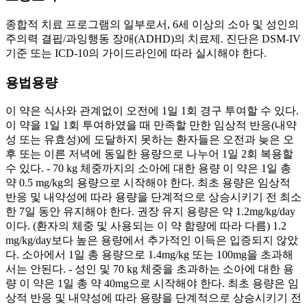
종합적 치료 프로그램의 일부로서, 6세 이상의 소아 및 성인의
주의력 결핍/과잉행동 장애(ADHD)의 치료제. 진단은 DSM-IV
기준 또는 ICD-10의 가이드라인에 따라 실시해야 한다.
용법용량
이 약은 식사와 관계없이 오전에 1일 1회 경구 투여할 수 있다.
이 약을 1일 1회 투여하였을 때 만족할 만한 임상적 반응(내약
성 또는 유효성)에 도달하지 못하는 환자들은 오전과 늦은 오
후 또는 이른 저녁에 동일한 용량으로 나누어 1일 2회 복용할
수 있다. - 70 kg 체중까지의 소아에 대한 용량 이 약은 1일 총
약 0.5 mg/kg의 용량으로 시작해야 한다. 최초 용량은 임상적
반응 및 내약성에 따라 용량을 단계적으로 상승시키기 전 최소
한 7일 동안 유지해야 한다. 권장 유지 용량은 약 1.2mg/kg/day
이다. (환자의 체중 및 사용되는 이 약 함량에 따라 다름) 1.2
mg/kg/day보다 높은 용량에서 추가적인 이득은 입증되지 않았
다. 소아에서 1일 총 용량으로 1.4mg/kg 또는 100mg을 초과해
서는 안된다. - 성인 및 70 kg 체중을 초과하는 소아에 대한 용
량 이 약은 1일 총 약 40mg으로 시작해야 한다. 최초 용량은 임
상적 반응 및 내약성에 따라 용량을 단계적으로 상승시키기 전