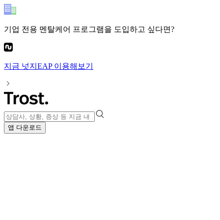
기업 전용 멘탈케어 프로그램
을 도입하고 싶다면?
지금
넛지EAP
이용해보기
앱 다운로드