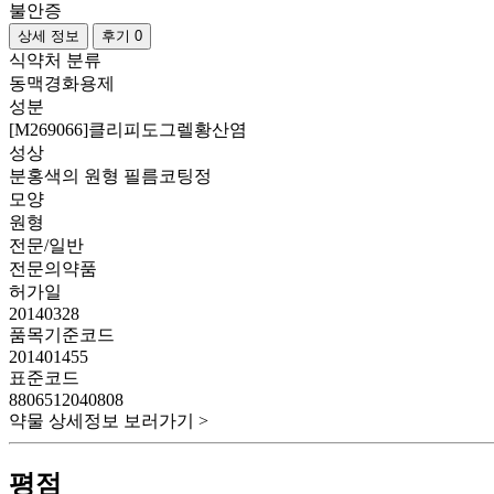
불안증
상세 정보
후기 0
식약처 분류
동맥경화용제
성분
[M269066]클리피도그렐황산염
성상
분홍색의 원형 필름코팅정
모양
원형
전문/일반
전문의약품
허가일
20140328
품목기준코드
201401455
표준코드
8806512040808
약물 상세정보 보러가기 >
평점