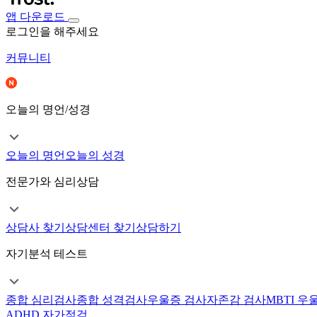
앱 다운로드
로그인을 해주세요
커뮤니티
오늘의 명언/성경
오늘의 명언
오늘의 성경
전문가와 심리상담
상담사 찾기
상담센터 찾기
상담하기
자기분석 테스트
종합 심리검사
종합 성격검사
우울증 검사
자존감 검사
MBTI 우
ADHD 자가점검