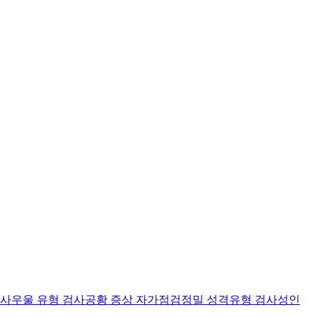
검사
우울 유형 검사
공황 증상 자가점검
정밀 성격유형 검사
성인