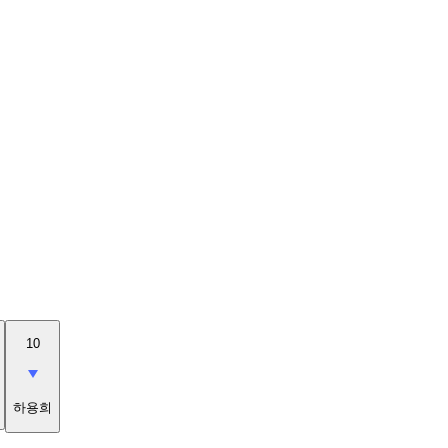
10
하용희