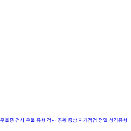
 우울증 검사
우울 유형 검사
공황 증상 자가점검
정밀 성격유형