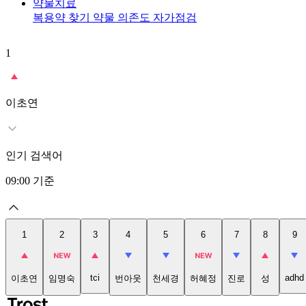
약물치료
복용약 찾기
약물 의존도 자가점검
1
이초연
인기 검색어
09:00
기준
1
2
3
4
5
6
7
8
9
tci
adhd
이초연
임명숙
번아웃
천세경
허혜정
진로
성