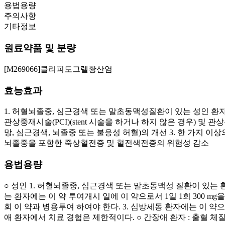
용법용량
주의사항
기타정보
원료약품 및 분량
[M269066]클리피도그렐황산염
효능효과
1. 허혈뇌졸중, 심근경색 또는 말초동맥성질환이 있는 성인 
관상중재시술(PCI)(stent 시술을 하거나 하지 않은 경우) 
망, 심근경색, 뇌졸중 또는 불응성 허혈)의 개선 3. 한 가지 
뇌졸중을 포함한 죽상혈전증 및 혈전색전증의 위험성 감소
용법용량
○ 성인 1. 허혈뇌졸중, 심근경색 또는 말초동맥성 질환이 있는
는 환자에는 이 약 투여개시 일에 이 약으로서 1일 1회 300 mg을 부
회 이 약과 병용투여 하여야 한다. 3. 심방세동 환자에는 이 약으로서
애 환자에서 치료 경험은 제한적이다. ○ 간장애 환자 : 출혈 