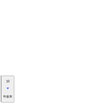
10
하용희