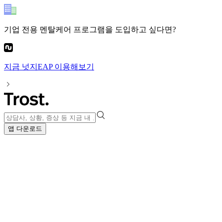
기업 전용 멘탈케어 프로그램
을 도입하고 싶다면?
지금
넛지EAP
이용해보기
앱 다운로드