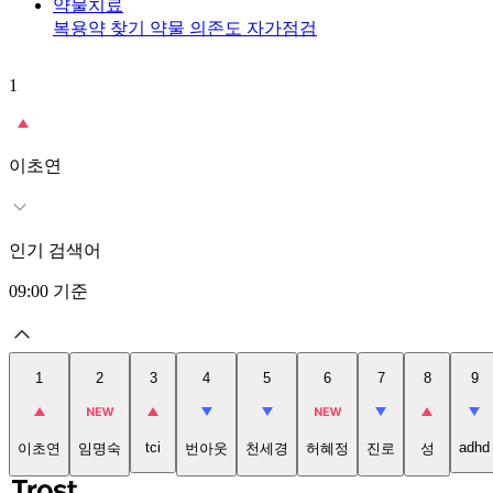
약물치료
복용약 찾기
약물 의존도 자가점검
1
이초연
인기 검색어
09:00
기준
1
2
3
4
5
6
7
8
9
tci
adhd
이초연
임명숙
번아웃
천세경
허혜정
진로
성