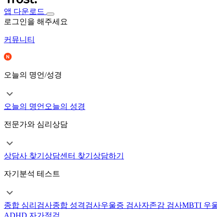
앱 다운로드
로그인을 해주세요
커뮤니티
오늘의 명언/성경
오늘의 명언
오늘의 성경
전문가와 심리상담
상담사 찾기
상담센터 찾기
상담하기
자기분석 테스트
종합 심리검사
종합 성격검사
우울증 검사
자존감 검사
MBTI 우
ADHD 자가점검