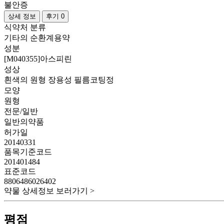
불안증
상세 정보
후기 0
식약처 분류
기타의 순환계용약
성분
[M040355]아스피린
성상
흰색의 원형 장용성 필름코팅정
모양
원형
전문/일반
일반의약품
허가일
20140331
품목기준코드
201401484
표준코드
8806486026402
약물 상세정보 보러가기 >
평점