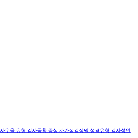
검사
우울 유형 검사
공황 증상 자가점검
정밀 성격유형 검사
성인