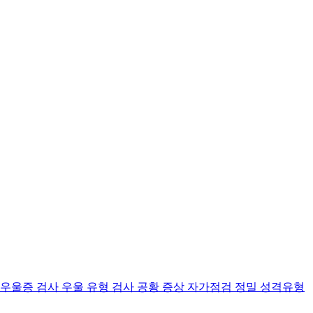
 우울증 검사
우울 유형 검사
공황 증상 자가점검
정밀 성격유형