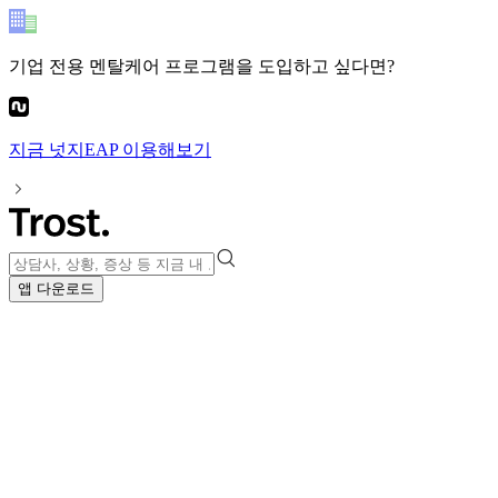
기업 전용 멘탈케어 프로그램
을 도입하고 싶다면?
지금
넛지EAP
이용해보기
앱 다운로드