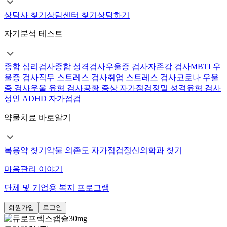
상담사 찾기
상담센터 찾기
상담하기
자기분석 테스트
종합 심리검사
종합 성격검사
우울증 검사
자존감 검사
MBTI 우
울증 검사
직무 스트레스 검사
취업 스트레스 검사
코로나 우울
증 검사
우울 유형 검사
공황 증상 자가점검
정밀 성격유형 검사
성인 ADHD 자가점검
약물치료 바로알기
복용약 찾기
약물 의존도 자가점검
정신의학과 찾기
마음관리 이야기
단체 및 기업용 복지 프로그램
회원가입
로그인