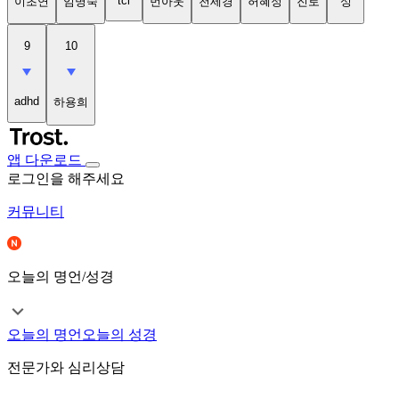
tci
이초연
임명숙
번아웃
천세경
허혜정
진로
성
9
10
adhd
하용희
앱 다운로드
로그인을 해주세요
커뮤니티
오늘의 명언/성경
오늘의 명언
오늘의 성경
전문가와 심리상담