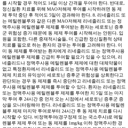
를 시작할 경우 적어도 14일 이상 간격을 두어야 한다. 반대로,
정신질환 치료를 위해 MAO저해제 투여를 시작하려면 동 제
제 투약 중단 후 적어도 5일이 경과해야 한다. 8. 리네졸리드 또
는 메틸렌블루와 같은 다른 MAO저해제 리네졸리드 또는 정
맥주사용 메틸렌블루 제제를 투여받는 환자는 세로토닌 증후
군 위험성 증가 때문에 동 제제 투여를 시작해서는 안된다. 입
원을 포함한, 다른 중재적시술들, 더 긴급한 정신질환적 상태
치료를 필요로 하는 환자의 경우는 투여를 고려해야 한다. 이
미 동 제제를 투여받는 환자에게 리네졸리드 또는 정맥주사용
메틸렌블루 제제를 긴급히 투여할 필요가 있을 수 있으며, 리
네졸리드나 정맥주사용 메틸렌블루 제제에 대한 대체약물이
없고 특정환자에서 리네졸리드 또는 정맥주사용 메틸렌블루
제제 치료의 유익성이 세로토닌 증후군 위험성을 상회한다고
판단되는 경우 동 제제를 즉시 중단하고 리네졸리드 또는 정맥
주사용 메틸렌블루 제제를 투여할 수 있다. 환자는 리네졸리드
또는 정맥주사용 메틸렌블루 제제를 투여한 지 5일 또는 마지
막 투여 후 24시간 중 먼저 오는 시점에서 세로토닌 증후군 증
상을 모니터링해야 한다. 리네졸리드 또는 정맥주사용 메틸렌
블루 제제 마지막 투여로부터 24시간 후 동 제제 치료를 다시
시작할 수 있다. 비정맥투여(경구정제 또는 국소주사)로 메틸
렌블루 제제 투여 또는 동 제제를 1mg/kg 이하 정맥주사한 경