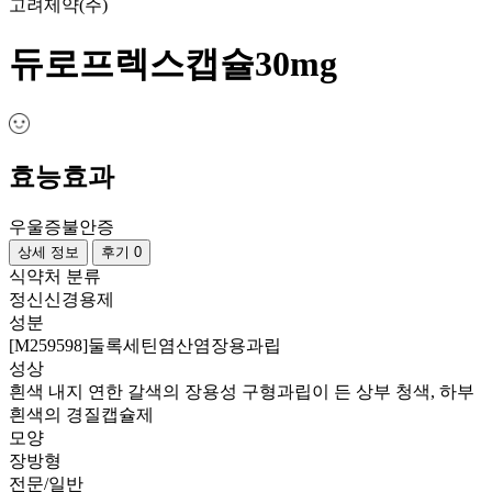
고려제약(주)
듀로프렉스캡슐30mg
효능효과
우울증
불안증
상세 정보
후기 0
식약처 분류
정신신경용제
성분
[M259598]둘록세틴염산염장용과립
성상
흰색 내지 연한 갈색의 장용성 구형과립이 든 상부 청색, 하부
흰색의 경질캡슐제
모양
장방형
전문/일반