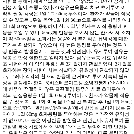
시험을 통해서 체계적으로 연구되지 않았으나, 1년간 공개 안
전성 시험이 수행되었다. 4) 섬유근육통의 치료 초기투여 이
약의 권장 용량은 1일 1회 60mg 투여이다. 환자가 약물에 적응
할 수 있도록 1주일 동안 1일 1회 30mg으로 투여를 시작하여 1
일 1회 60mg으로 증량해야 한다. 일부 환자는 시작 용량에 반
응을 보일 수 있다. 60mg에 반응을 보이지 않는 환자에서 조차
이 약 60mg/일을 초과하는 용량에서 추가적인 유익성에 대한
근거는 관찰되지 않았으며, 더 높은 용량을 투여하는 것은 이
상 반응의 발생율이 더 높은 것과 연관된다. 유지투여 섬유근
육통은 만성 질환으로 알려져 있다. 섬유근육통 치료 위약 대
조 시험에서 이 약의 유효성은 3개월까지 관찰되었다. 3개월을
초과하는 장기 시험에서는 심발타의 유효성이 관찰되지 않았
다; 그러나 각각의 환자의 반응에 근거하여 투여 지속의 필요
성을 결정해야 한다. 5)비스테로이드성 소염진통제(NSAIDs)
에 반응이 적절하지 않은 골관절염 통증의 치료 초기투여 이
약의 권장용량은 1일 1회 60mg 투여이다. 환자가 약물에 적응
할 수 있도록 1일 1회 30mg을 1주일 간 투여한 후 1일 1회 60mg
으로 증량한다. 권장용량(60mg/일)에서 반응을 보이지 않는 환
자에게 1일 60mg 초과용량을 투여하는 것은 추가적인 유익성
이 없으며, 더 높은 이상반응 발현율과 연관된다. 유지투여 골
관절염 통증 치료에서 이 약의 13주 초과 투여에 대한 안전성
과 유효성은 연구되지 않았다. 2. 노 인 연령에 따른 용량조절