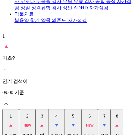
사
코로나 우울증 검사
우울 유형 검사
공황 증상 자가점
검
정밀 성격유형 검사
성인 ADHD 자가점검
약물치료
복용약 찾기
약물 의존도 자가점검
1
2
이초연
인기 검색어
09:00
기준
1
2
3
4
5
6
7
8