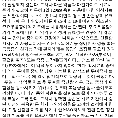
이 권장되지 않는다. 그러나 다른 약물과 마찬가지로 치료시
주의가 필요하며 특히 1일 120mg 용량 사용에 대한 임상자료
는 제한적이다. 3. 소아 및 18세 미만의 청소년 안전성과 유효
성에 대해 우려가 있기 때문에 소아 및 18세 미만의 청소년의
주요우울장애의 치료에는 사용해서는 안 된다. 주요우울장애
외의 치료에 대한 이 약의 안전성과 유효성은 연구되지 않았
다. 4. 간기능 장애환자 간장애가 나타날 수 있으므로, 간질환
환자에게 사용되어서는 안된다. 5. 신기능 장애환자 경증 혹은
중등증의 신기능 장애 환자에게는 용량의 조정은 필요치 않다
(크레아티닌 청소율 30~ 80mL/분). 말기 신질환 환자(투석이
필요한 환자) 또는 중증 신장애(크레아티닌 청소율 30mL/분 미
만) 환자에게는 이 약을 투여하지 않아야 한다. 6. 치료의 중단
이 약의 투여를 중단할 경우 가능한 한 갑작스런 투여중지 보
다는 최소 1~2주에 걸쳐 점진적으로 감량하는 것이 권장된다.
1주일 이상 약물 치료 후 투여를 중단할 경우, 금단 증상의 위
험성을 감소시키기 위해 2주 전부터 복용량을 점차 줄이도록
권장한다. 이 기간 동안 복용량을 절반으로 줄이거나 하루 걸
러 복용하도록 한다. 그러나 정확한 방법은 치료 기간이나 중
단 시점의 복용량 등 환자 개인의 상황을 고려해 결정해야 한
다. 7. 정신질환 치료를 하기 위한 MAO저해제 전환 관련 정신
질환 치료를 위한 MAO저해제 투약을 중단하고 동 제제 치료