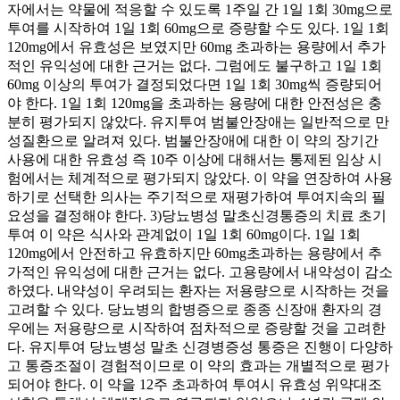
자에서는 약물에 적응할 수 있도록 1주일 간 1일 1회 30mg으로
투여를 시작하여 1일 1회 60mg으로 증량할 수도 있다. 1일 1회
120mg에서 유효성은 보였지만 60mg 초과하는 용량에서 추가
적인 유익성에 대한 근거는 없다. 그럼에도 불구하고 1일 1회
60mg 이상의 투여가 결정되었다면 1일 1회 30mg씩 증량되어
야 한다. 1일 1회 120mg을 초과하는 용량에 대한 안전성은 충
분히 평가되지 않았다. 유지투여 범불안장애는 일반적으로 만
성질환으로 알려져 있다. 범불안장애에 대한 이 약의 장기간
사용에 대한 유효성 즉 10주 이상에 대해서는 통제된 임상 시
험에서는 체계적으로 평가되지 않았다. 이 약을 연장하여 사용
하기로 선택한 의사는 주기적으로 재평가하여 투여지속의 필
요성을 결정해야 한다. 3)당뇨병성 말초신경통증의 치료 초기
투여 이 약은 식사와 관계없이 1일 1회 60mg이다. 1일 1회
120mg에서 안전하고 유효하지만 60mg초과하는 용량에서 추
가적인 유익성에 대한 근거는 없다. 고용량에서 내약성이 감소
하였다. 내약성이 우려되는 환자는 저용량으로 시작하는 것을
고려할 수 있다. 당뇨병의 합병증으로 종종 신장애 환자의 경
우에는 저용량으로 시작하여 점차적으로 증량할 것을 고려한
다. 유지투여 당뇨병성 말초 신경병증성 통증은 진행이 다양하
고 통증조절이 경험적이므로 이 약의 효과는 개별적으로 평가
되어야 한다. 이 약을 12주 초과하여 투여시 유효성 위약대조