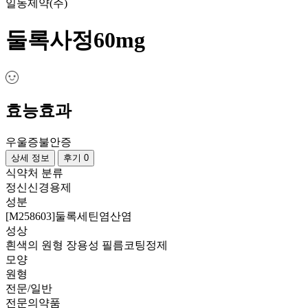
일동제약(주)
둘록사정60mg
효능효과
우울증
불안증
상세 정보
후기 0
식약처 분류
정신신경용제
성분
[M258603]둘록세틴염산염
성상
흰색의 원형 장용성 필름코팅정제
모양
원형
전문/일반
전문의약품