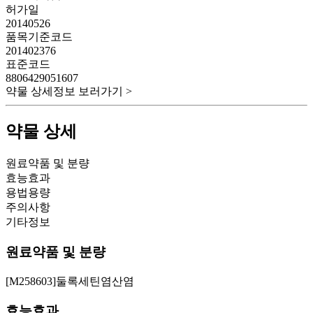
허가일
20140526
품목기준코드
201402376
표준코드
8806429051607
약물 상세정보 보러가기 >
약물 상세
원료약품 및 분량
효능효과
용법용량
주의사항
기타정보
원료약품 및 분량
[M258603]둘록세틴염산염
효능효과