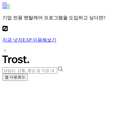
기업 전용 멘탈케어 프로그램
을 도입하고 싶다면?
지금
넛지EAP
이용해보기
앱 다운로드