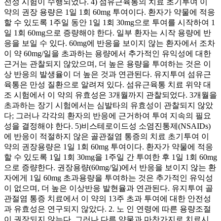
전성 시험이 수행되었다. 4) 섬유근육통의 치료 초기투여 이
약의 권장 용량은 1일 1회 60mg 투여이다. 환자가 약물에 적응
할 수 있도록 1주일 동안 1일 1회 30mg으로 투여를 시작하여 1
일 1회 60mg으로 증량해야 한다. 일부 환자는 시작 용량에 반
응을 보일 수 있다. 60mg에 반응을 보이지 않는 환자에서 조차
이 약 60mg/일을 초과하는 용량에서 추가적인 유익성에 대한
근거는 관찰되지 않았으며, 더 높은 용량을 투여하는 것은 이
상 반응의 발생율이 더 높은 것과 연관된다. 유지투여 섬유근
육통은 만성 질환으로 알려져 있다. 섬유근육통 치료 위약 대
조 시험에서 이 약의 유효성은 3개월까지 관찰되었다. 3개월을
초과하는 장기 시험에서는 심발타의 유효성이 관찰되지 않았
다; 그러나 각각의 환자의 반응에 근거하여 투여 지속의 필요
성을 결정해야 한다. 5)비스테로이드성 소염진통제(NSAIDs)
에 반응이 적절하지 않은 골관절염 통증의 치료 초기투여 이
약의 권장용량은 1일 1회 60mg 투여이다. 환자가 약물에 적응
할 수 있도록 1일 1회 30mg을 1주일 간 투여한 후 1일 1회 60mg
으로 증량한다. 권장용량(60mg/일)에서 반응을 보이지 않는 환
자에게 1일 60mg 초과용량을 투여하는 것은 추가적인 유익성
이 없으며, 더 높은 이상반응 발현율과 연관된다. 유지투여 골
관절염 통증 치료에서 이 약의 13주 초과 투여에 대한 안전성
과 유효성은 연구되지 않았다. 2. 노 인 연령에 따른 용량조절
이 권장되지 않는다. 그러나 다른 약물과 마찬가지로 치료시