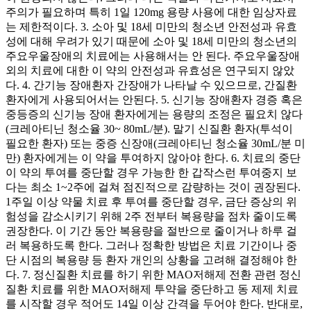
주의가 필요하며 특히 1일 120mg 용량 사용에 대한 임상자료
는 제한적이다. 3. 소아 및 18세 미만의 청소년 안전성과 유효
성에 대해 우려가 있기 때문에 소아 및 18세 미만의 청소년의
주요우울장애의 치료에는 사용해서는 안 된다. 주요우울장애
외의 치료에 대한 이 약의 안전성과 유효성은 연구되지 않았
다. 4. 간기능 장애환자 간장애가 나타날 수 있으므로, 간질환
환자에게 사용되어서는 안된다. 5. 신기능 장애환자 경증 혹은
중등증의 신기능 장애 환자에게는 용량의 조정은 필요치 않다
(크레아티닌 청소율 30~ 80mL/분). 말기 신질환 환자(투석이
필요한 환자) 또는 중증 신장애(크레아티닌 청소율 30mL/분 미
만) 환자에게는 이 약을 투여하지 않아야 한다. 6. 치료의 중단
이 약의 투여를 중단할 경우 가능한 한 갑작스런 투여중지 보
다는 최소 1~2주에 걸쳐 점진적으로 감량하는 것이 권장된다.
1주일 이상 약물 치료 후 투여를 중단할 경우, 금단 증상의 위
험성을 감소시키기 위해 2주 전부터 복용량을 점차 줄이도록
권장한다. 이 기간 동안 복용량을 절반으로 줄이거나 하루 걸
러 복용하도록 한다. 그러나 정확한 방법은 치료 기간이나 중
단 시점의 복용량 등 환자 개인의 상황을 고려해 결정해야 한
다. 7. 정신질환 치료를 하기 위한 MAO저해제 전환 관련 정신
질환 치료를 위한 MAO저해제 투약을 중단하고 동 제제 치료
를 시작할 경우 적어도 14일 이상 간격을 두어야 한다. 반대로,