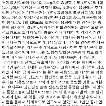
투여를 시작하여 1일 1회 60mg으로 증량할 수도 있다. 1일 1회
120mg에서 유효성은 보였지만 60mg 초과하는 용량에서 추가
적인 유익성에 대한 근거는 없다. 그럼에도 불구하고 1일 1회
60mg 이상의 투여가 결정되었다면 1일 1회 30mg씩 증량되어
야 한다. 1일 1회 120mg을 초과하는 용량에 대한 안전성은 충
분히 평가되지 않았다. 유지투여 범불안장애는 일반적으로 만
성질환으로 알려져 있다. 범불안장애에 대한 이 약의 장기간
사용에 대한 유효성 즉 10주 이상에 대해서는 통제된 임상 시
험에서는 체계적으로 평가되지 않았다. 이 약을 연장하여 사용
하기로 선택한 의사는 주기적으로 재평가하여 투여지속의 필
요성을 결정해야 한다. 3)당뇨병성 말초신경통증의 치료 초기
투여 이 약은 식사와 관계없이 1일 1회 60mg이다. 1일 1회
120mg에서 안전하고 유효하지만 60mg초과하는 용량에서 추
가적인 유익성에 대한 근거는 없다. 고용량에서 내약성이 감소
하였다. 내약성이 우려되는 환자는 저용량으로 시작하는 것을
고려할 수 있다. 당뇨병의 합병증으로 종종 신장애 환자의 경
우에는 저용량으로 시작하여 점차적으로 증량할 것을 고려한
다. 유지투여 당뇨병성 말초 신경병증성 통증은 진행이 다양하
고 통증조절이 경험적이므로 이 약의 효과는 개별적으로 평가
되어야 한다. 이 약을 12주 초과하여 투여시 유효성 위약대조
시험을 통해서 체계적으로 연구되지 않았으나, 1년간 공개 안