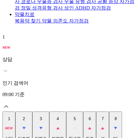
사
코로나 우울증 검사
우울 유형 검사
공황 증상 자가점
검
정밀 성격유형 검사
성인 ADHD 자가점검
약물치료
복용약 찾기
약물 의존도 자가점검
1
2
상담
인기 검색어
09:00
기준
1
2
3
4
5
6
7
8