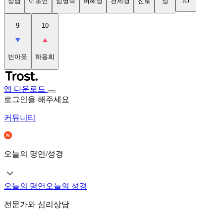
tci
상담
이초연
임명숙
허혜정
천세경
진로
성
9
10
번아웃
하용희
앱 다운로드
로그인을 해주세요
커뮤니티
오늘의 명언/성경
오늘의 명언
오늘의 성경
전문가와 심리상담