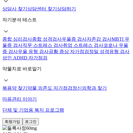
상담사 찾기
상담센터 찾기
상담하기
자기분석 테스트
종합 심리검사
종합 성격검사
우울증 검사
자존감 검사
MBTI 우
울증 검사
직무 스트레스 검사
취업 스트레스 검사
코로나 우울
증 검사
우울 유형 검사
공황 증상 자가점검
정밀 성격유형 검사
성인 ADHD 자가점검
약물치료 바로알기
복용약 찾기
약물 의존도 자가점검
정신의학과 찾기
마음관리 이야기
단체 및 기업용 복지 프로그램
회원가입
로그인