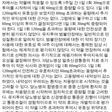
자에서는 약물에 적응할 수 있도록 1주일 간 1일 1회 30mg으로
투여를 시작하여 1일 1회 60mg으로 증량할 수도 있다. 1일 1회
120mg에서 유효성은 보였지만 60mg 초과하는 용량에서 추가
적인 유익성에 대한 근거는 없다. 그럼에도 불구하고 1일 1회
60mg 이상의 투여가 결정되었다면 1일 1회 30mg씩 증량되어
야 한다. 1일 1회 120mg을 초과하는 용량에 대한 안전성은 충
분히 평가되지 않았다. 유지투여 범불안장애는 일반적으로 만
성질환으로 알려져 있다. 범불안장애에 대한 이 약의 장기간
사용에 대한 유효성 즉 10주 이상에 대해서는 통제된 임상 시
험에서는 체계적으로 평가되지 않았다. 이 약을 연장하여 사용
하기로 선택한 의사는 주기적으로 재평가하여 투여지속의 필
요성을 결정해야 한다. 3)당뇨병성 말초신경통증의 치료 초기
투여 이 약은 식사와 관계없이 1일 1회 60mg이다. 1일 1회
120mg에서 안전하고 유효하지만 60mg초과하는 용량에서 추
가적인 유익성에 대한 근거는 없다. 고용량에서 내약성이 감소
하였다. 내약성이 우려되는 환자는 저용량으로 시작하는 것을
고려할 수 있다. 당뇨병의 합병증으로 종종 신장애 환자의 경
우에는 저용량으로 시작하여 점차적으로 증량할 것을 고려한
다. 유지투여 당뇨병성 말초 신경병증성 통증은 진행이 다양하
고 통증조절이 경험적이므로 이 약의 효과는 개별적으로 평가
되어야 한다. 이 약을 12주 초과하여 투여시 유효성 위약대조