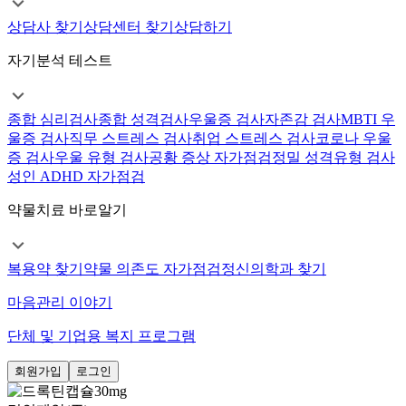
상담사 찾기
상담센터 찾기
상담하기
자기분석 테스트
종합 심리검사
종합 성격검사
우울증 검사
자존감 검사
MBTI 우
울증 검사
직무 스트레스 검사
취업 스트레스 검사
코로나 우울
증 검사
우울 유형 검사
공황 증상 자가점검
정밀 성격유형 검사
성인 ADHD 자가점검
약물치료 바로알기
복용약 찾기
약물 의존도 자가점검
정신의학과 찾기
마음관리 이야기
단체 및 기업용 복지 프로그램
회원가입
로그인