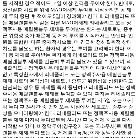
를 시작할 경우 적어도 14일 이상 간격을 두어야 한다. 반대로,
정신질환 치료를 위해 MAO저해제 투여를 시작하려면 동 제
제 투약 중단 후 적어도 5일이 경과해야 한다. 8. 리네졸리드 또
는 메틸렌블루와 같은 다른 MAO저해제 리네졸리드 또는 정
맥주사용 메틸렌블루 제제를 투여받는 환자는 세로토닌 증후
군 위험성 증가 때문에 동 제제 투여를 시작해서는 안된다. 입
원을 포함한, 다른 중재적시술들, 더 긴급한 정신질환적 상태
치료를 필요로 하는 환자의 경우는 투여를 고려해야 한다. 이
미 동 제제를 투여받는 환자에게 리네졸리드 또는 정맥주사용
메틸렌블루 제제를 긴급히 투여할 필요가 있을 수 있으며, 리
네졸리드나 정맥주사용 메틸렌블루 제제에 대한 대체약물이
없고 특정환자에서 리네졸리드 또는 정맥주사용 메틸렌블루
제제 치료의 유익성이 세로토닌 증후군 위험성을 상회한다고
판단되는 경우 동 제제를 즉시 중단하고 리네졸리드 또는 정맥
주사용 메틸렌블루 제제를 투여할 수 있다. 환자는 리네졸리드
또는 정맥주사용 메틸렌블루 제제를 투여한 지 5일 또는 마지
막 투여 후 24시간 중 먼저 오는 시점에서 세로토닌 증후군 증
상을 모니터링해야 한다. 리네졸리드 또는 정맥주사용 메틸렌
블루 제제 마지막 투여로부터 24시간 후 동 제제 치료를 다시
시작할 수 있다. 비정맥투여(경구정제 또는 국소주사)로 메틸
렌블루 제제 투여 또는 동 제제를 1mg/kg 이하 정맥주사한 경