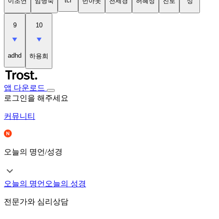
tci
이초연
임명숙
번아웃
천세경
허혜정
진로
성
9
10
adhd
하용희
앱 다운로드
로그인을 해주세요
커뮤니티
오늘의 명언/성경
오늘의 명언
오늘의 성경
전문가와 심리상담