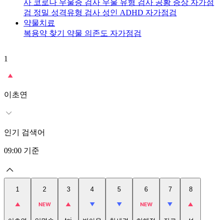
사
코로나 우울증 검사
우울 유형 검사
공황 증상 자가점
검
정밀 성격유형 검사
성인 ADHD 자가점검
약물치료
복용약 찾기
약물 의존도 자가점검
1
2
이초연
인기 검색어
09:00
기준
1
2
3
4
5
6
7
8