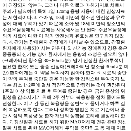
이 권장되지 않는다. 그러나 다른 약물과 마찬가지로 치료시
주의가 필요하며 특히 1일 120mg 용량 사용에 대한 임상자료
는 제한적이다. 3. 소아 및 18세 미만의 청소년 안전성과 유효
성에 대해 우려가 있기 때문에 소아 및 18세 미만의 청소년의
주요우울장애의 치료에는 사용해서는 안 된다. 주요우울장애
외의 치료에 대한 이 약의 안전성과 유효성은 연구되지 않았
다. 4. 간기능 장애환자 간장애가 나타날 수 있으므로, 간질환
환자에게 사용되어서는 안된다. 5. 신기능 장애환자 경증 혹은
중등증의 신기능 장애 환자에게는 용량의 조정은 필요치 않다
(크레아티닌 청소율 30~ 80mL/분). 말기 신질환 환자(투석이
필요한 환자) 또는 중증 신장애(크레아티닌 청소율 30mL/분 미
만) 환자에게는 이 약을 투여하지 않아야 한다. 6. 치료의 중단
이 약의 투여를 중단할 경우 가능한 한 갑작스런 투여중지 보
다는 최소 1~2주에 걸쳐 점진적으로 감량하는 것이 권장된다.
1주일 이상 약물 치료 후 투여를 중단할 경우, 금단 증상의 위
험성을 감소시키기 위해 2주 전부터 복용량을 점차 줄이도록
권장한다. 이 기간 동안 복용량을 절반으로 줄이거나 하루 걸
러 복용하도록 한다. 그러나 정확한 방법은 치료 기간이나 중
단 시점의 복용량 등 환자 개인의 상황을 고려해 결정해야 한
다. 7. 정신질환 치료를 하기 위한 MAO저해제 전환 관련 정신
질환 치료를 위한 MAO저해제 투약을 중단하고 동 제제 치료