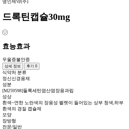
명인제약(주)
드록틴캡슐30mg
효능효과
우울증
불안증
상세 정보
후기 0
식약처 분류
정신신경용제
성분
[M259598]둘록세틴염산염장용과립
성상
흰색~연한 노란색의 장용성 펠렛이 들어있는 상부 청색,하부
흰색의 경질 캡슐제
모양
장방형
전문/일반