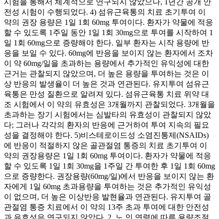
시험을 통해서 체계적으로 연구되지 않았으나, 1년간 공개 안
전성 시험이 수행되었다. 4) 섬유근육통의 치료 초기투여 이
약의 권장 용량은 1일 1회 60mg 투여이다. 환자가 약물에 적응
할 수 있도록 1주일 동안 1일 1회 30mg으로 투여를 시작하여 1
일 1회 60mg으로 증량해야 한다. 일부 환자는 시작 용량에 반
응을 보일 수 있다. 60mg에 반응을 보이지 않는 환자에서 조차
이 약 60mg/일을 초과하는 용량에서 추가적인 유익성에 대한
근거는 관찰되지 않았으며, 더 높은 용량을 투여하는 것은 이
상 반응의 발생율이 더 높은 것과 연관된다. 유지투여 섬유근
육통은 만성 질환으로 알려져 있다. 섬유근육통 치료 위약 대
조 시험에서 이 약의 유효성은 3개월까지 관찰되었다. 3개월을
초과하는 장기 시험에서는 심발타의 유효성이 관찰되지 않았
다; 그러나 각각의 환자의 반응에 근거하여 투여 지속의 필요
성을 결정해야 한다. 5)비스테로이드성 소염진통제(NSAIDs)
에 반응이 적절하지 않은 골관절염 통증의 치료 초기투여 이
약의 권장용량은 1일 1회 60mg 투여이다. 환자가 약물에 적응
할 수 있도록 1일 1회 30mg을 1주일 간 투여한 후 1일 1회 60mg
으로 증량한다. 권장용량(60mg/일)에서 반응을 보이지 않는 환
자에게 1일 60mg 초과용량을 투여하는 것은 추가적인 유익성
이 없으며, 더 높은 이상반응 발현율과 연관된다. 유지투여 골
관절염 통증 치료에서 이 약의 13주 초과 투여에 대한 안전성
과 유효성은 연구되지 않았다. 2. 노 인 연령에 따른 용량조절