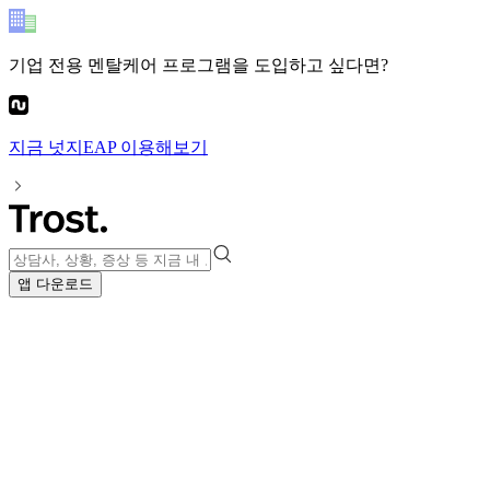
기업 전용 멘탈케어 프로그램
을 도입하고 싶다면?
지금
넛지EAP
이용해보기
앱 다운로드