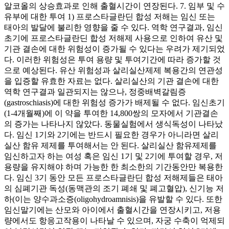
알코올의 상승효과로 인해 출혈시간이 연장된다. 7. 임부 및 수
유부에 대한 투여 1) 프로스타글란딘 합성 저해는 임신 또는
태아의 발달에 불리한 영향을 줄 수 있다. 역학 연구결과, 임신
초기에 프로스타글란딘 합성 저해제 사용으로 인하여 유산 및
기관 결손에 대한 위험성이 증가될 수 있다는 우려가 제기되었
다. 이러한 위험성은 투여 용량 및 투여기간에 따라 증가할 것
으로 예상된다. 유산 위험성과 살리실산제제 복용간의 연관성
을 입증할 유효한 자료는 없다. 살리실산의 기관 결손에 대한
역학 연구결과 일관되지는 않으나, 정중배벽갈림증
(gastroschiasis)에 대한 위험성 증가가 배제될 수 없다. 임신초기
(1-4개월째)에 이 약을 투여한 14,800쌍의 모자에서 기관결손
의 증가는 나타나지 않았다. 동물실험에서 생식독성이 나타났
다. 임신 1기와 2기에는 반드시 필요한 경우가 아니라면 살리
실산 함유 제제를 투여해서는 안 된다. 살리실산 함유제제를
임신하고자 하는 여성 혹은 임신 1기 및 2기에 투여할 경우, 저
용량을 유지해야 하며 가능한 한 최소한의 기간동안만 복용한
다. 임신 3기 동안 모든 프로스타글란딘 합성 저해제들은 태아
의 심폐기관 독성(동맥관의 조기 폐쇄 및 폐고혈압), 신기능 저
하(이는 양수과소증(oligohydroamnisis)을 유발할 수 있다. 또한
임신말기에는 산모와 아이에서 출혈시간을 연장시키고, 저용
량에서도 항응고작용이 나타날 수 있으며, 자궁 수축이 억제되