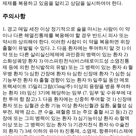
제제를 복용하고 있음을 알리고 상담을 실시하여야 한다.
주의사항
1. 경고 매일 세잔 이상 정기적으로 술을 마시는 사람이 이 약
이나 다른 해열진통제를 복용해야 할 경우 반드시 의사 또는
약사와 상의해야 한다. 이러한 사람이 이 약을 복용하면 위장
출혈이 유발될 수 있다. 2. 다음 환자에는 투여하지 말 것 1) 이
약 또는 다른 살리실산제제에 과민증의 병력이 있는 환자 2)
소화성궤양 환자 3) 아스피린천식(비스테로이드성 소염진통
제 등에 의한 천식발작의 유발) 또는 그 병력이 있는 환자 4) 혈
우병 환자 5) 심한 간장애 환자 6) 심한 신장애 환자 7) 심한 심
기능부전 환자 8) 출혈 경향이 있는 환자 9) 일주일 동안 메토
트렉세이트 15밀리그람(15mg/주) 이상의 용량을 병용 투여하
는 환자 10) 임신 3기에 해당하는 임부 (7. 임부 및 수유부에 대
한 투여 항 참고) 3. 다음 환자에는 신중히 투여할 것 1) 신장애
환자 또는 심혈관 순환 기능 이상 환자(신혈관 질환, 울혈성 심
부전, 체액 감소, 큰 수술, 패혈증 또는 주요 출혈 사고 등) 2) 간
장애 또는 그의 병력이 있는 환자 3) 심기능이상 환자 4) 혈액
이상 또는 그 병력이 있는 환자 5) 기관지천식 환자 6) 수술전
의 환자 7) 3세 이하의 유아 8) 진통제, 소염제, 항류마티스제에