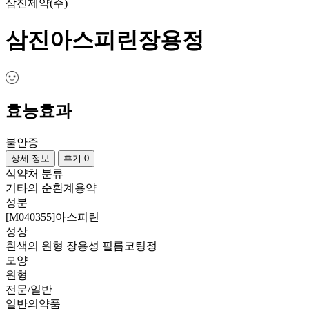
삼진제약(주)
삼진아스피린장용정
효능효과
불안증
상세 정보
후기 0
식약처 분류
기타의 순환계용약
성분
[M040355]아스피린
성상
흰색의 원형 장용성 필름코팅정
모양
원형
전문/일반
일반의약품