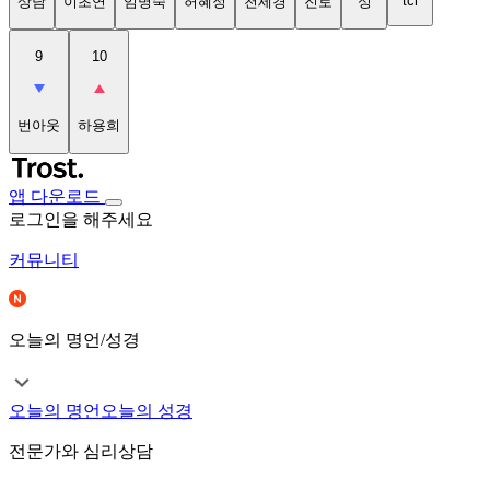
tci
상담
이초연
임명숙
허혜정
천세경
진로
성
9
10
번아웃
하용희
앱 다운로드
로그인을 해주세요
커뮤니티
오늘의 명언/성경
오늘의 명언
오늘의 성경
전문가와 심리상담