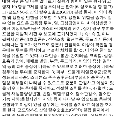
대한 과민증 및 다른 알레르기 질환의 병력이 있는 환자 9) 고
령자 10) 항응고제를 병용투여하는 환자 (6. 상호작용 항 참고)
11) 포도당-6-인산염 탈수소효소(G6PD) 결핍 환자. 이 약이 용
혈 및 용혈성 빈혈을 유도할 수 있다. 용혈의 위험을 증가시킬
수 있는 요인은 고용량 투여, 열, 급성감염이다. 4. 이상반응 기
재된 이상약물반응은 아스피린 제제의 단기, 장기 경구 투여를
포함한 자발적 시판 후 보고에 근거하였다. 1) 쇽 : 쇽 및 아나
필락시양 증상(호흡곤란, 전신조홍, 혈관부종, 두드러기 등)이
나타나는 경우가 있으므로 충분히 관찰하여 이상이 확인될 경
우에는 투여를 중지하고 적절한 처치를 할 것. 이 약은 천식발
작을 유발할 수 있다. 2) 과민증 : 홍반, 간지러움, 코막힘, 심장-
호흡기 장애, 때때로 발진, 부종, 두드러기, 비염양 증상, 결막
염 등의 과민증상이 나타날 수 있으므로 이러한 증상이 나타날
경우에는 투여를 중지한다. 3) 피부 : 드물게 리엘증후군(중독
성표피괴사증), 스티븐스-존슨증후군(피부점막안증후군), 박
탈성 피부염이 나타날 수 있으므로 충분히 관찰하고 이상이 있
을 경우에는 투여를 중지하고 적절한 조치를 한다. 4) 혈액 : 드
물게 재생불량성빈혈, 빈혈, 백혈구감소, 혈소판감소, 혈소판
기능 저하(출혈시간의 지연) 등이 나타날 수 있으므로 충분히
관찰하고 이상이 있을 경우에는 투여를 중지하고 적절한 조치
를 한다. 포도당-6-인산염 탈수소효소(G6PD) 결핍 환자에서
용혈 및 용혈성 빈혈이 보고되었다. 5) 소화기계 : 식욕부진, 가