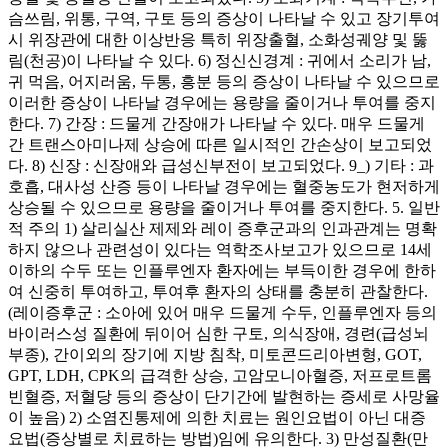
슴쓰림, 위통, 구역, 구토 등의 증상이 나타날 수 있고 장기투여
시 위장관에 대한 이상반응 특히 위장출혈, 소화성궤양 및 뚫
림(천공)이 나타날 수 있다. 6) 정신신경계 : 귀에서 소리가 남,
귀 먹음, 어지러움, 두통, 흥분 등의 증상이 나타날 수 있으므로
이러한 증상이 나타날 경우에는 용량을 줄이거나 투여를 중지
한다. 7) 간장 : 드물게 간장애가 나타날 수 있다. 매우 드물게
간 트랜스아미나제 상승에 따른 일시적인 간손상이 보고되었
다. 8) 신장 : 신장애와 급성신부전이 보고되었다. 9_) 기타 : 과
호흡, 대사성 산증 등이 나타날 경우에는 혈중농도가 현저하게
상승될 수 있으므로 용량을 줄이거나 투여를 중지한다. 5. 일반
적 주의 1) 살리실산 제제와 레이 증후군과의 인과관계는 명확
하지 않으나 관련성이 있다는 역학조사보고가 있으므로 14세
이하의 수두 또는 인플루엔자 환자에는 부득이한 경우에 한하
여 신중히 투여하고, 투여후 환자의 상태를 충분히 관찰한다.
(레이증후군 : 소아에 있어 매우 드물게 수두, 인플루엔자 등의
바이러스성 질환에 뒤이어 심한 구토, 의식장애, 경련(급성뇌
부종), 간이외의 장기에 지방 침착, 미토콘드리아변형, GOT,
GPT, LDH, CPK의 급격한 상승, 고암모니아혈증, 저프로트롬
빈혈증, 저혈당 등의 증상이 단기간에 발현하는 증세로 사망율
이 높음) 2) 소염진통제에 의한 치료는 원인요법이 아닌 대증
요법(증상별로 치료하는 방법)임에 유의한다. 3) 만성질환(만