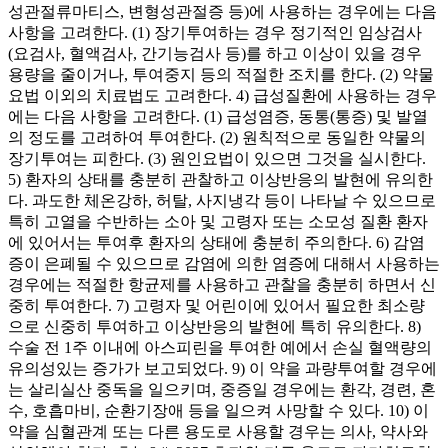
성관절류마티스, 변형성관절증 등)에 사용하는 경우에는 다음
사항을 고려한다. (1) 장기투여하는 경우 정기적인 임상검사
(요검사, 혈액검사, 간기능검사 등)를 하고 이상이 있을 경우
용량을 줄이거나, 투여중지 등의 적절한 조치를 한다. (2) 약물
요법 이외의 치료법도 고려한다. 4) 급성질환에 사용하는 경우
에는 다음 사항을 고려한다. (1) 급성염증, 동통(통증) 및 발열
의 정도를 고려하여 투여한다. (2) 원칙적으로 동일한 약물의
장기투여는 피한다. (3) 원인요법이 있으면 그것을 실시한다.
5) 환자의 상태를 충분히 관찰하고 이상반응의 발현에 유의한
다. 과도한 체온강하, 허탈, 사지냉각 등이 나타날 수 있으므로
특히 고열을 수반하는 소아 및 고령자 또는 소모성 질환 환자
에 있어서는 투여후 환자의 상태에 충분히 주의한다. 6) 감염
증이 은폐될 수 있으므로 감염에 의한 염증에 대해서 사용하는
경우에는 적절한 항균제를 사용하고 관찰을 충분히 하면서 신
중히 투여한다. 7) 고령자 및 어린이에 있어서 필요한 최소량
으로 신중히 투여하고 이상반응의 발현에 특히 유의한다. 8)
수술 전 1주 이내에 아스피린을 투여한 예에서 손실 혈액량의
유의성있는 증가가 보고되었다. 9) 이 약을 과량투여할 경우에
는 살리실산 중독을 일으키며, 중증일 경우에는 환각, 경련, 혼
수, 호흡마비, 순환기장애 등을 일으켜 사망할 수 있다. 10) 이
약을 심혈관계 또는 다른 용도로 사용할 경우는 의사, 약사와