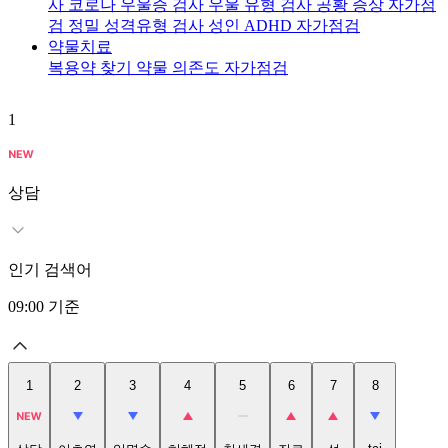
사
코로나 우울증 검사
우울 유형 검사
공황 증상 자가점
검
정밀 성격유형 검사
성인 ADHD 자가점검
약물치료
복용약 찾기
약물 의존도 자가점검
1
2
상담
인기 검색어
09:00
기준
1
2
3
4
5
6
7
8