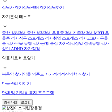
상담사 찾기
상담센터 찾기
상담하기
자기분석 테스트
종합 심리검사
종합 성격검사
우울증 검사
자존감 검사
MBTI 우
울증 검사
직무 스트레스 검사
취업 스트레스 검사
코로나 우울
증 검사
우울 유형 검사
공황 증상 자가점검
정밀 성격유형 검사
성인 ADHD 자가점검
약물치료 바로알기
복용약 찾기
약물 의존도 자가점검
정신의학과 찾기
마음관리 이야기
단체 및 기업용 복지 프로그램
회원가입
로그인