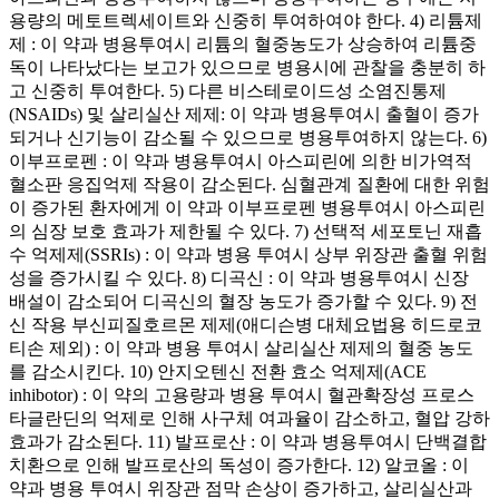
용량의 메토트렉세이트와 신중히 투여하여야 한다. 4) 리튬제
제 : 이 약과 병용투여시 리튬의 혈중농도가 상승하여 리튬중
독이 나타났다는 보고가 있으므로 병용시에 관찰을 충분히 하
고 신중히 투여한다. 5) 다른 비스테로이드성 소염진통제
(NSAIDs) 및 살리실산 제제: 이 약과 병용투여시 출혈이 증가
되거나 신기능이 감소될 수 있으므로 병용투여하지 않는다. 6)
이부프로펜 : 이 약과 병용투여시 아스피린에 의한 비가역적
혈소판 응집억제 작용이 감소된다. 심혈관계 질환에 대한 위험
이 증가된 환자에게 이 약과 이부프로펜 병용투여시 아스피린
의 심장 보호 효과가 제한될 수 있다. 7) 선택적 세포토닌 재흡
수 억제제(SSRIs) : 이 약과 병용 투여시 상부 위장관 출혈 위험
성을 증가시킬 수 있다. 8) 디곡신 : 이 약과 병용투여시 신장
배설이 감소되어 디곡신의 혈장 농도가 증가할 수 있다. 9) 전
신 작용 부신피질호르몬 제제(애디슨병 대체요법용 히드로코
티손 제외) : 이 약과 병용 투여시 살리실산 제제의 혈중 농도
를 감소시킨다. 10) 안지오텐신 전환 효소 억제제(ACE
inhibotor) : 이 약의 고용량과 병용 투여시 혈관확장성 프로스
타글란딘의 억제로 인해 사구체 여과율이 감소하고, 혈압 강하
효과가 감소된다. 11) 발프로산 : 이 약과 병용투여시 단백결합
치환으로 인해 발프로산의 독성이 증가한다. 12) 알코올 : 이
약과 병용 투여시 위장관 점막 손상이 증가하고, 살리실산과