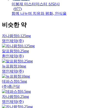
이봉재 마스터
마스터
상담사
(
977
)
함께 나누며 치유와 평화, 안식을
비슷한 약
자나팜정0.125mg
명인제약(주)
알프람정0.25mg
환인제약(주)
뉴프람정10mg
명인제약(주)
데파스정0.5mg
(주)종근당
자나팜정0.25mg
명인제약(주)