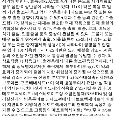
상의해야 한다. 효능&#x2027;효과와 다른 용도로 자가치료할
경우 심한 이상반응이 나타날 수 있다. 11) 이 약은 복용 후 일
정 기간 혈소판 응고 억제 작용을 나타내므로 수술 중 또는 수
술 후 출혈 경향이 지속될 수 있다(치과 수술 등의 간단한 수술
포함). 12) 살리실산 제제는 혈소판 억제 작용으로 인해 출혈의
위험성을 증가시킬 수 있다. 수술 중 출혈, 혈종, 코피, 비뇨생
식기 출혈, 잇몸출혈 등의 증상이 관찰된 바 있다. 드물게 또는
매우 드물게 위장관계 출혈, 뇌출혈(특히 조절되지 않는 고혈
압 또는 다른 항지혈제와 병용시)이 나타나며 생명을 위협할
수 있다. 13) 저용량에서 아스피린은 요산 배설을 감소시켜 통
풍의 소인을 가진 환자에서 통풍의 발병을 유발할 수 있다. 6.
상호작용 1) 항응고제, 혈전용해제/다른 혈소판응집억제제, 지
혈제 및 당뇨병치료제(인슐린제제, 톨부타미드 등) : 이 약의
효과가 증가되어 출혈에 대한 위험성이 증가될 수 있으므로 용
량을 감소시키는 등 신중히 투여한다. 2) 요산배설촉진제(벤즈
브로마론, 프로베네시드) : 이 약과 병용투여시 요산배설 작용
이 억제된다. 치아짓계 이뇨제의 작용을 감소시킬 수 있다. 3)
메토트렉세이트 : 비스테로이드성 소염진통제(NSAIDs) 및 살
리실산과의 병용투여로 신세뇨관에서 메토트렉세이트의 배설
이 지연되어 치명적인 메토트렉세이트의 혈액학적 독성이 증
가될 수 있으므로 고용량의 메토트렉세이트(15mg/주 이상)는
아스피린과 병용투여하지 않으며 병용투여하는 경우에는 저