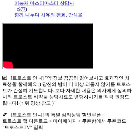
이봉재 마스터
마스터
상담사
(
977
)
함께 나누며 치유와 평화, 안식을
💌 [트로스트 언니] "약 정보 꼼꼼히 읽어보시고 효과적인 치
료생활 함께해요 :) 당신의 밤이 더 이상 괴롭지 않기를 트로스
트가 간절히 기도합니다. 보다 자세한 내용은 의사에게 상의하
시되 트로스트 비약물 상담치료도 병행하시기를 적극 권장드
립니다! (↑ 위 영상 참고 )"
💕 [트로스트 언니] 의 특별 심리상담 할인쿠폰 :
트로스트 앱 다운로드 > 마이페이지 > 쿠폰함에서 쿠폰코드
"트로스트TV" 입력