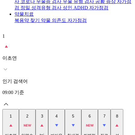
사
코로나 우울증 검사
우울 유형 검사
공황 증상 자가점
검
정밀 성격유형 검사
성인 ADHD 자가점검
약물치료
복용약 찾기
약물 의존도 자가점검
1
2
이초연
인기 검색어
09:00
기준
1
2
3
4
5
6
7
8