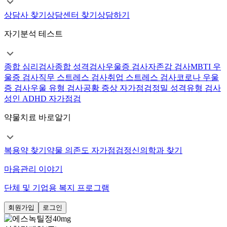
상담사 찾기
상담센터 찾기
상담하기
자기분석 테스트
종합 심리검사
종합 성격검사
우울증 검사
자존감 검사
MBTI 우
울증 검사
직무 스트레스 검사
취업 스트레스 검사
코로나 우울
증 검사
우울 유형 검사
공황 증상 자가점검
정밀 성격유형 검사
성인 ADHD 자가점검
약물치료 바로알기
복용약 찾기
약물 의존도 자가점검
정신의학과 찾기
마음관리 이야기
단체 및 기업용 복지 프로그램
회원가입
로그인