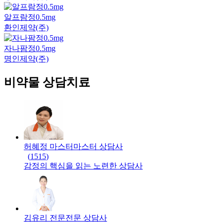
알프람정0.5mg
환인제약(주)
자나팜정0.5mg
명인제약(주)
비약물 상담치료
허혜정 마스터
마스터
상담사
(
1515
)
감정의 핵심을 읽는 노련한 상담사
김유리 전문
전문
상담사