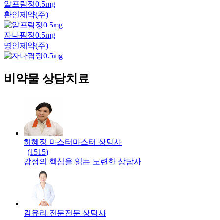
알프람정0.5mg
환인제약(주)
자나팜정0.5mg
명인제약(주)
비약물 상담치료
허혜정 마스터
마스터
상담사
(
1515
)
감정의 핵심을 읽는 노련한 상담사
김유리 전문
전문
상담사