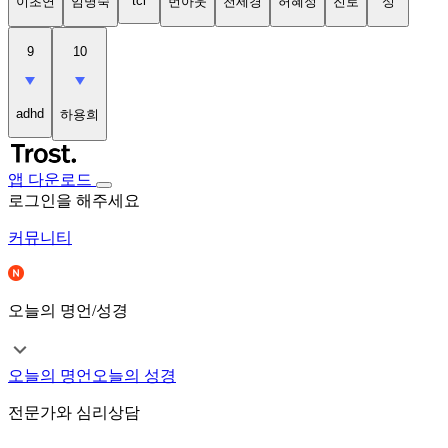
tci
이초연
임명숙
번아웃
천세경
허혜정
진로
성
9
10
adhd
하용희
앱 다운로드
로그인을 해주세요
커뮤니티
오늘의 명언/성경
오늘의 명언
오늘의 성경
전문가와 심리상담