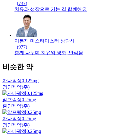
(
737
)
치유와 성장으로 가는 길 함께해요
이봉재 마스터
마스터
상담사
(
977
)
함께 나누며 치유와 평화, 안식을
비슷한 약
자나팜정0.125mg
명인제약(주)
알프람정0.25mg
환인제약(주)
자나팜정0.25mg
명인제약(주)