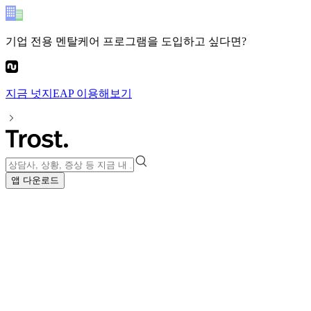
기업 전용 멘탈케어 프로그램
을 도입하고 싶다면?
지금
넛지EAP
이용해보기
앱 다운로드