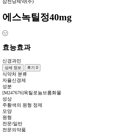
삼천당제약(주)
에스녹틸정40mg
효능효과
신경과민
상세 정보
후기 0
식약처 분류
자율신경제
성분
[M247676]옥틸로늄브롬화물
성상
주황색의 원형 정제
모양
원형
전문/일반
전문의약품