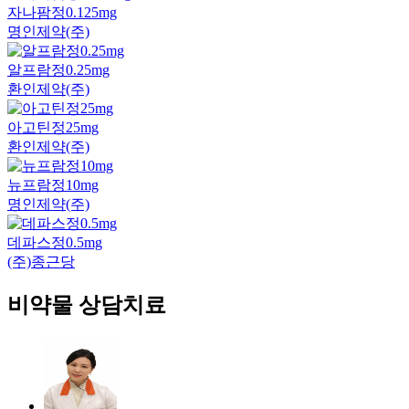
자나팜정0.125mg
명인제약(주)
알프람정0.25mg
환인제약(주)
아고틴정25mg
환인제약(주)
뉴프람정10mg
명인제약(주)
데파스정0.5mg
(주)종근당
비약물 상담치료