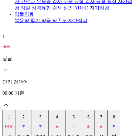
사
코로나 우울증 검사
우울 유형 검사
공황 증상 자가점
검
정밀 성격유형 검사
성인 ADHD 자가점검
약물치료
복용약 찾기
약물 의존도 자가점검
1
2
상담
인기 검색어
09:00
기준
1
2
3
4
5
6
7
8