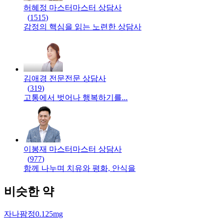
허혜정 마스터
마스터
상담사
(
1515
)
감정의 핵심을 읽는 노련한 상담사
김애경 전문
전문
상담사
(
319
)
고통에서 벗어나 행복하기를...
이봉재 마스터
마스터
상담사
(
977
)
함께 나누며 치유와 평화, 안식을
비슷한 약
자나팜정0.125mg