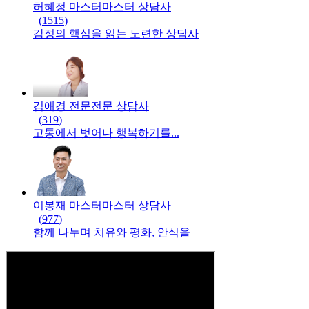
허혜정 마스터
마스터
상담사
(
1515
)
감정의 핵심을 읽는 노련한 상담사
김애경 전문
전문
상담사
(
319
)
고통에서 벗어나 행복하기를...
이봉재 마스터
마스터
상담사
(
977
)
함께 나누며 치유와 평화, 안식을