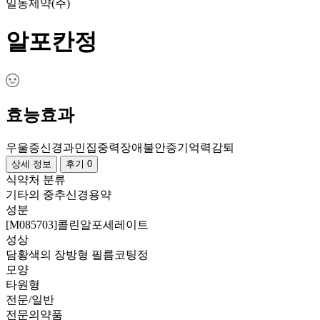
일동제약(주)
알포칸정
효능효과
우울증
신경과민
집중력장애
불안증
기억력감퇴
상세 정보
후기 0
식약처 분류
기타의 중추신경용약
성분
[M085703]콜린알포세레이트
성상
담황색의 장방형 필름코팅정
모양
타원형
전문/일반
전문의약품