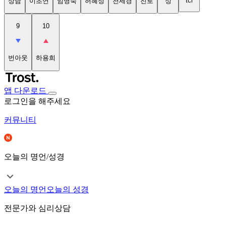
tci
상담
이초연
임명숙
허혜정
천세경
진로
성
9
10
번아웃
하용희
앱 다운로드
로그인을 해주세요
커뮤니티
오늘의 명언/성경
오늘의 명언
오늘의 성경
전문가와 심리상담