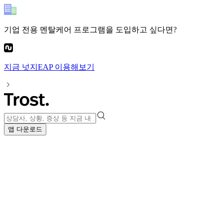
기업 전용 멘탈케어 프로그램
을 도입하고 싶다면?
지금
넛지EAP
이용해보기
앱 다운로드