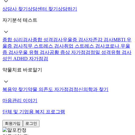
상담사 찾기
상담센터 찾기
상담하기
자기분석 테스트
종합 심리검사
종합 성격검사
우울증 검사
자존감 검사
MBTI 우
울증 검사
직무 스트레스 검사
취업 스트레스 검사
코로나 우울
증 검사
우울 유형 검사
공황 증상 자가점검
정밀 성격유형 검사
성인 ADHD 자가점검
약물치료 바로알기
복용약 찾기
약물 의존도 자가점검
정신의학과 찾기
마음관리 이야기
단체 및 기업용 복지 프로그램
회원가입
로그인