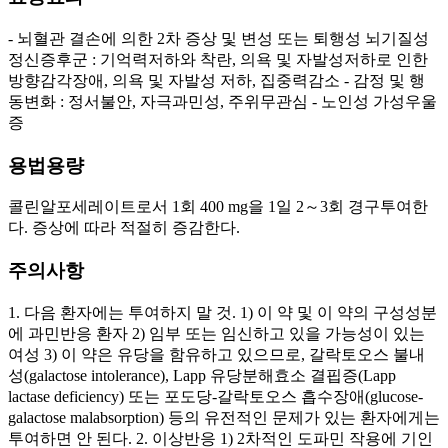
- 뇌혈관 결손에 의한 2차 증상 및 변성 또는 퇴행성 뇌기질성
정신증후군 : 기억력저하와 착란, 의욕 및 자발성저하로 인한
방향감각장애, 의욕 및 자발성 저하, 집중력감소 - 감정 및 행
동변화 : 정서불안, 자극과민성, 주위무관심 - 노인성 가성우울
증
용법용량
콜린알포세레이트로서 1회 400 mg을 1일 2～3회 경구투여한
다. 증상에 따라 적절히 증감한다.
주의사항
1. 다음 환자에는 투여하지 말 것. 1) 이 약 및 이 약의 구성성분
에 과민반응 환자 2) 임부 또는 임신하고 있을 가능성이 있는
여성 3) 이 약은 유당을 함유하고 있으므로, 갈락토오스 불내
성(galactose intolerance), Lapp 유당분해효소 결핍증(Lapp
lactase deficiency) 또는 포도당-갈락토오스 흡수장애(glucose-
galactose malabsorption) 등의 유전적인 문제가 있는 환자에게는
투여하면 안 된다. 2. 이상반응 1) 2차적인 도파민 작용에 기인