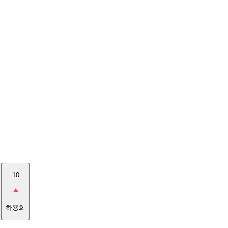
10
하용희