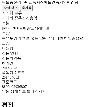
우울증
신경과민
집중력장애
불안증
기억력감퇴
상세 정보
후기 0
식약처 분류
기타의 중추신경용약
성분
[M085703]콜린알포세레이트
성상
무색투명의 액을 넣은 담황색의 타원형 연질캡슐
모양
타원형
전문/일반
전문의약품
허가일
20140828
품목기준코드
201404013
표준코드
8806462036807
약물 상세정보 보러가기 >
평점