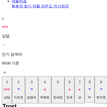
약물치료
복용약 찾기
약물 의존도 자가점검
1
상담
인기 검색어
09:00
기준
1
2
3
4
5
6
7
8
9
tci
상담
이초연
임명숙
허혜정
천세경
진로
성
번아웃