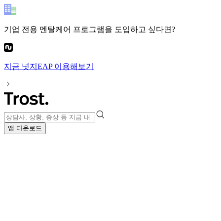
기업 전용 멘탈케어 프로그램
을 도입하고 싶다면?
지금
넛지EAP
이용해보기
앱 다운로드