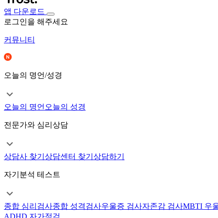
앱 다운로드
로그인을 해주세요
커뮤니티
오늘의 명언/성경
오늘의 명언
오늘의 성경
전문가와 심리상담
상담사 찾기
상담센터 찾기
상담하기
자기분석 테스트
종합 심리검사
종합 성격검사
우울증 검사
자존감 검사
MBTI 우
ADHD 자가점검