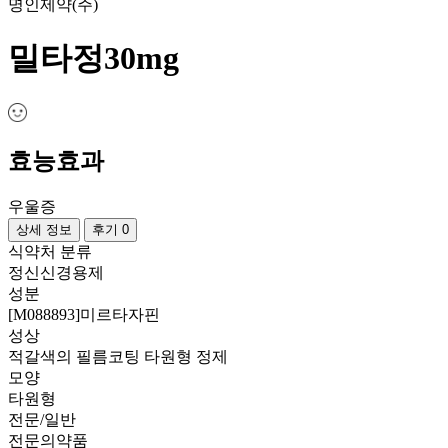
명인제약(주)
밀타정30mg
효능효과
우울증
상세 정보
후기 0
식약처 분류
정신신경용제
성분
[M088893]미르타자핀
성상
적갈색의 필름코팅 타원형 정제
모양
타원형
전문/일반
전문의약품