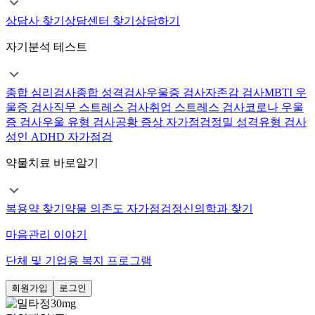
상담사 찾기
상담센터 찾기
상담하기
자기분석 테스트
종합 심리검사
종합 성격검사
우울증 검사
자존감 검사
MBTI 우
울증 검사
직무 스트레스 검사
취업 스트레스 검사
코로나 우울
증 검사
우울 유형 검사
공황 증상 자가점검
정밀 성격유형 검사
성인 ADHD 자가점검
약물치료 바로알기
복용약 찾기
약물 의존도 자가점검
정신의학과 찾기
마음관리 이야기
단체 및 기업용 복지 프로그램
회원가입
로그인