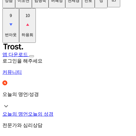
tci
상담
이초연
임명숙
허혜정
천세경
진로
성
9
10
번아웃
하용희
앱 다운로드
로그인을 해주세요
커뮤니티
오늘의 명언/성경
오늘의 명언
오늘의 성경
전문가와 심리상담