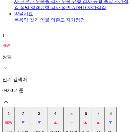
사
코로나 우울증 검사
우울 유형 검사
공황 증상 자가점
검
정밀 성격유형 검사
성인 ADHD 자가점검
약물치료
복용약 찾기
약물 의존도 자가점검
1
2
상담
인기 검색어
09:00
기준
1
2
3
4
5
6
7
8