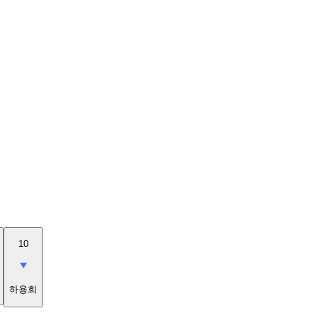
10
하용희