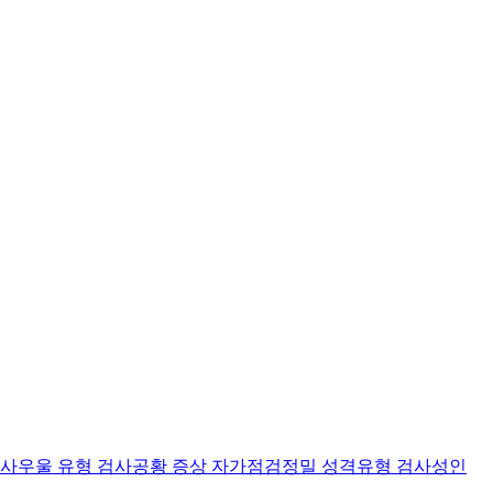
검사
우울 유형 검사
공황 증상 자가점검
정밀 성격유형 검사
성인