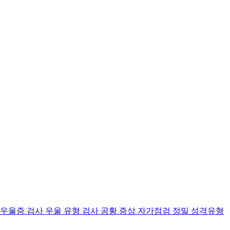
 우울증 검사
우울 유형 검사
공황 증상 자가점검
정밀 성격유형