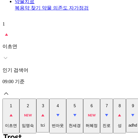
약물치료
복용약 찾기
약물 의존도 자가점검
1
이초연
인기 검색어
09:00
기준
1
2
3
4
5
6
7
8
9
tci
adhd
이초연
임명숙
번아웃
천세경
허혜정
진로
성