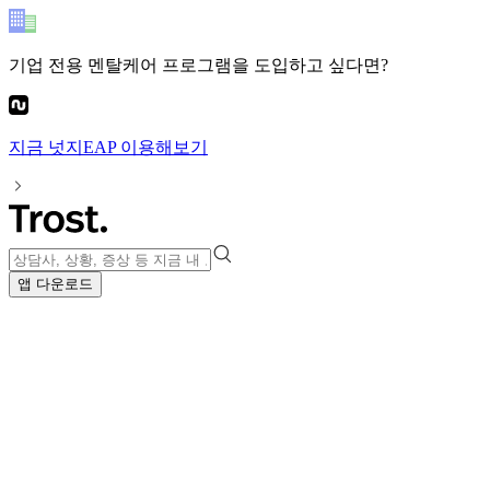
기업 전용 멘탈케어 프로그램
을 도입하고 싶다면?
지금
넛지EAP
이용해보기
앱 다운로드