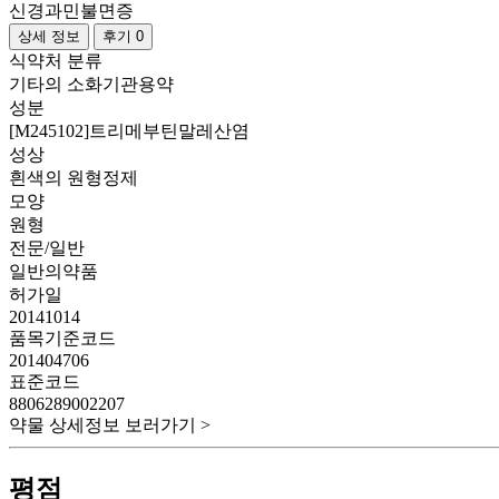
신경과민
불면증
상세 정보
후기 0
식약처 분류
기타의 소화기관용약
성분
[M245102]트리메부틴말레산염
성상
흰색의 원형정제
모양
원형
전문/일반
일반의약품
허가일
20141014
품목기준코드
201404706
표준코드
8806289002207
약물 상세정보 보러가기 >
평점