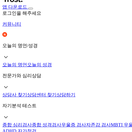
앱 다운로드
로그인을 해주세요
커뮤니티
오늘의 명언/성경
오늘의 명언
오늘의 성경
전문가와 심리상담
상담사 찾기
상담센터 찾기
상담하기
자기분석 테스트
종합 심리검사
종합 성격검사
우울증 검사
자존감 검사
MBTI 우
ADHD 자가점검