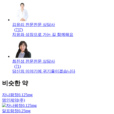
김유리 전문
전문
상담사
(
737
)
치유와 성장으로 가는 길 함께해요
최진성 전문
전문
상담사
(
71
)
당신의 이야기에 귀기울이겠습니다
비슷한 약
자나팜정0.125mg
명인제약(주)
알프람정0.25mg