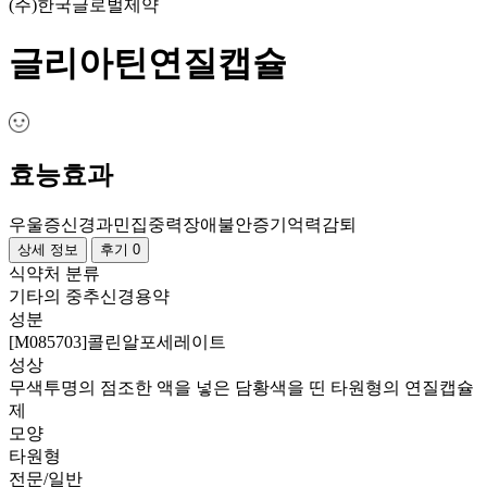
(주)한국글로벌제약
글리아틴연질캡슐
효능효과
우울증
신경과민
집중력장애
불안증
기억력감퇴
상세 정보
후기 0
식약처 분류
기타의 중추신경용약
성분
[M085703]콜린알포세레이트
성상
무색투명의 점조한 액을 넣은 담황색을 띤 타원형의 연질캡슐
제
모양
타원형
전문/일반