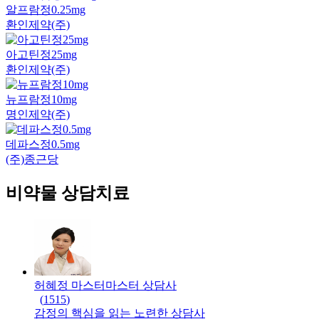
알프람정0.25mg
환인제약(주)
아고틴정25mg
환인제약(주)
뉴프람정10mg
명인제약(주)
데파스정0.5mg
(주)종근당
비약물 상담치료
허혜정 마스터
마스터
상담사
(
1515
)
감정의 핵심을 읽는 노련한 상담사