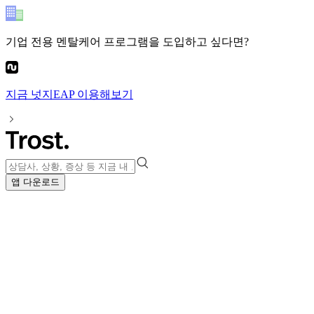
기업 전용 멘탈케어 프로그램
을 도입하고 싶다면?
지금
넛지EAP
이용해보기
앱 다운로드