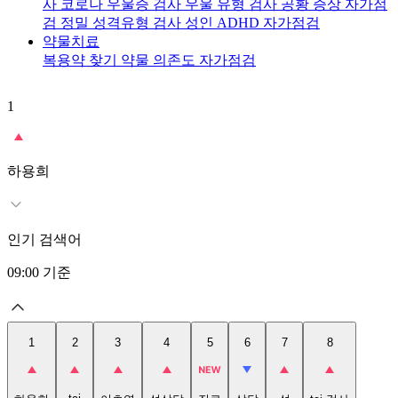
사
코로나 우울증 검사
우울 유형 검사
공황 증상 자가점
검
정밀 성격유형 검사
성인 ADHD 자가점검
약물치료
복용약 찾기
약물 의존도 자가점검
1
2
t
하용희
인기 검색어
09:00
기준
1
2
3
4
5
6
7
8