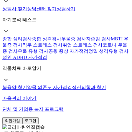
상담사 찾기
상담센터 찾기
상담하기
자기분석 테스트
종합 심리검사
종합 성격검사
우울증 검사
자존감 검사
MBTI 우
울증 검사
직무 스트레스 검사
취업 스트레스 검사
코로나 우울
증 검사
우울 유형 검사
공황 증상 자가점검
정밀 성격유형 검사
성인 ADHD 자가점검
약물치료 바로알기
복용약 찾기
약물 의존도 자가점검
정신의학과 찾기
마음관리 이야기
단체 및 기업용 복지 프로그램
회원가입
로그인