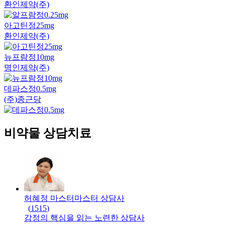
환인제약(주)
아고틴정25mg
환인제약(주)
뉴프람정10mg
명인제약(주)
데파스정0.5mg
(주)종근당
비약물 상담치료
허혜정 마스터
마스터
상담사
(
1515
)
감정의 핵심을 읽는 노련한 상담사