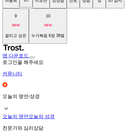
tci
하용희
이초연
성상담
진로
상담
성
tci 검사
9
10
걸리고 싶은
누가복음 6장 39절
앱 다운로드
로그인을 해주세요
커뮤니티
오늘의 명언/성경
오늘의 명언
오늘의 성경
전문가와 심리상담