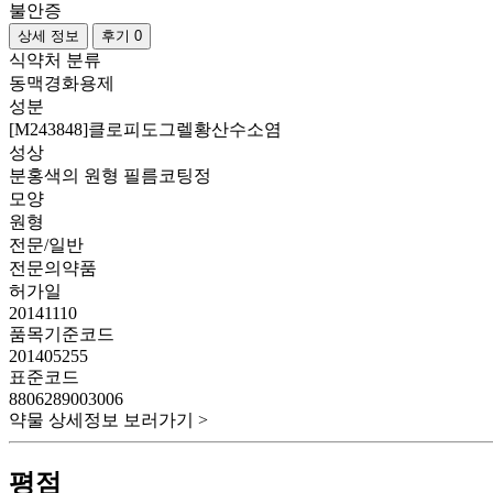
불안증
상세 정보
후기 0
식약처 분류
동맥경화용제
성분
[M243848]클로피도그렐황산수소염
성상
분홍색의 원형 필름코팅정
모양
원형
전문/일반
전문의약품
허가일
20141110
품목기준코드
201405255
표준코드
8806289003006
약물 상세정보 보러가기 >
평점