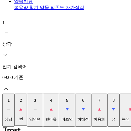
약물치료
복용약 찾기
약물 의존도 자가점검
1
상담
인기 검색어
09:00
기준
1
2
3
4
5
6
7
8
tci
상담
임명숙
번아웃
이초연
허혜정
하용희
성
녹색 