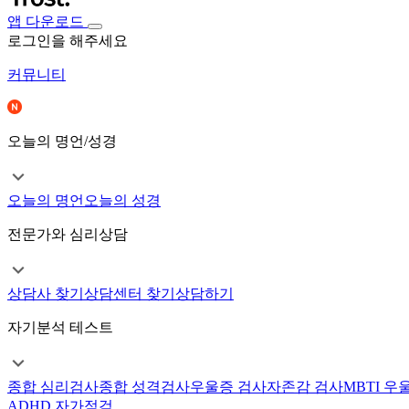
앱 다운로드
로그인을 해주세요
커뮤니티
오늘의 명언/성경
오늘의 명언
오늘의 성경
전문가와 심리상담
상담사 찾기
상담센터 찾기
상담하기
자기분석 테스트
종합 심리검사
종합 성격검사
우울증 검사
자존감 검사
MBTI 우
ADHD 자가점검