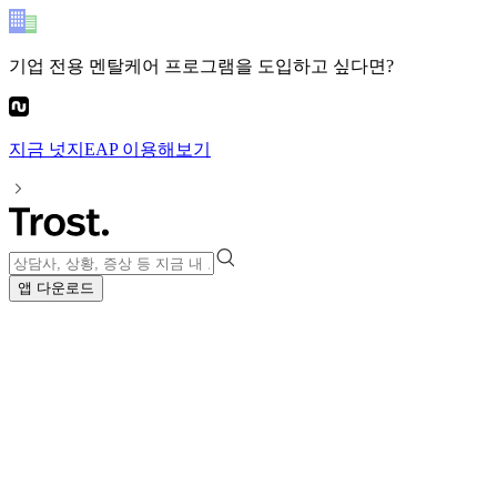
기업 전용 멘탈케어 프로그램
을 도입하고 싶다면?
지금
넛지EAP
이용해보기
앱 다운로드