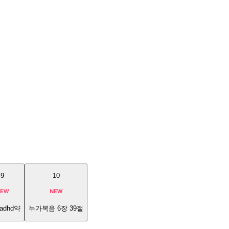
9
10
adhd약
누가복음 6장 39절