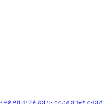
검사
우울 유형 검사
공황 증상 자가점검
정밀 성격유형 검사
성인