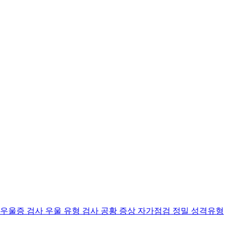
 우울증 검사
우울 유형 검사
공황 증상 자가점검
정밀 성격유형