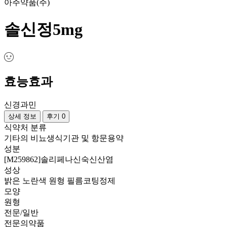
아주약품(주)
솔신정5mg
효능효과
신경과민
상세 정보
후기 0
식약처 분류
기타의 비뇨생식기관 및 항문용약
성분
[M259862]솔리페나신숙신산염
성상
밝은 노란색 원형 필름코팅정제
모양
원형
전문/일반
전문의약품