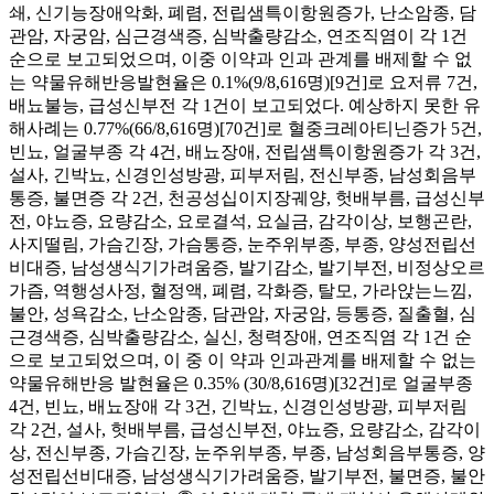
쇄, 신기능장애악화, 폐렴, 전립샘특이항원증가, 난소암종, 담
관암, 자궁암, 심근경색증, 심박출량감소, 연조직염이 각 1건
순으로 보고되었으며, 이중 이약과 인과 관계를 배제할 수 없
는 약물유해반응발현율은 0.1%(9/8,616명)[9건]로 요저류 7건,
배뇨불능, 급성신부전 각 1건이 보고되었다. 예상하지 못한 유
해사례는 0.77%(66/8,616명)[70건]로 혈중크레아티닌증가 5건,
빈뇨, 얼굴부종 각 4건, 배뇨장애, 전립샘특이항원증가 각 3건,
설사, 긴박뇨, 신경인성방광, 피부저림, 전신부종, 남성회음부
통증, 불면증 각 2건, 천공성십이지장궤양, 헛배부름, 급성신부
전, 야뇨증, 요량감소, 요로결석, 요실금, 감각이상, 보행곤란,
사지떨림, 가슴긴장, 가슴통증, 눈주위부종, 부종, 양성전립선
비대증, 남성생식기가려움증, 발기감소, 발기부전, 비정상오르
가즘, 역행성사정, 혈정액, 폐렴, 각화증, 탈모, 가라앉는느낌,
불안, 성욕감소, 난소암종, 담관암, 자궁암, 등통증, 질출혈, 심
근경색증, 심박출량감소, 실신, 청력장애, 연조직염 각 1건 순
으로 보고되었으며, 이 중 이 약과 인과관계를 배제할 수 없는
약물유해반응 발현율은 0.35% (30/8,616명)[32건]로 얼굴부종
4건, 빈뇨, 배뇨장애 각 3건, 긴박뇨, 신경인성방광, 피부저림
각 2건, 설사, 헛배부름, 급성신부전, 야뇨증, 요량감소, 감각이
상, 전신부종, 가슴긴장, 눈주위부종, 부종, 남성회음부통증, 양
성전립선비대증, 남성생식기가려움증, 발기부전, 불면증, 불안