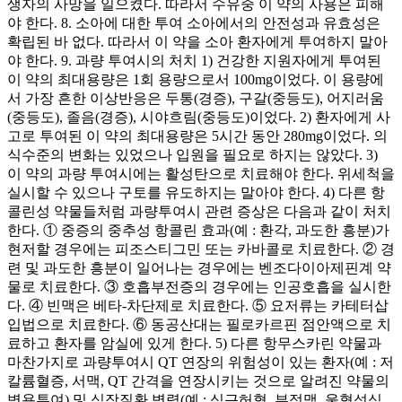
생자의 사망을 일으켰다. 따라서 수유중 이 약의 사용은 피해
야 한다. 8. 소아에 대한 투여 소아에서의 안전성과 유효성은
확립된 바 없다. 따라서 이 약을 소아 환자에게 투여하지 말아
야 한다. 9. 과량 투여시의 처치 1) 건강한 지원자에게 투여된
이 약의 최대용량은 1회 용량으로서 100mg이었다. 이 용량에
서 가장 흔한 이상반응은 두통(경증), 구갈(중등도), 어지러움
(중등도), 졸음(경증), 시야흐림(중등도)이었다. 2) 환자에게 사
고로 투여된 이 약의 최대용량은 5시간 동안 280mg이었다. 의
식수준의 변화는 있었으나 입원을 필요로 하지는 않았다. 3)
이 약의 과량 투여시에는 활성탄으로 치료해야 한다. 위세척을
실시할 수 있으나 구토를 유도하지는 말아야 한다. 4) 다른 항
콜린성 약물들처럼 과량투여시 관련 증상은 다음과 같이 처치
한다. ① 중증의 중추성 항콜린 효과(예 : 환각, 과도한 흥분)가
현저할 경우에는 피조스티그민 또는 카바콜로 치료한다. ② 경
련 및 과도한 흥분이 일어나는 경우에는 벤조다이아제핀계 약
물로 치료한다. ③ 호흡부전증의 경우에는 인공호흡을 실시한
다. ④ 빈맥은 베타-차단제로 치료한다. ⑤ 요저류는 카테터삽
입법으로 치료한다. ⑥ 동공산대는 필로카르핀 점안액으로 치
료하고 환자를 암실에 있게 한다. 5) 다른 항무스카린 약물과
마찬가지로 과량투여시 QT 연장의 위험성이 있는 환자(예 : 저
칼륨혈증, 서맥, QT 간격을 연장시키는 것으로 알려진 약물의
병용투여) 및 심장질환 병력(예 : 심근허혈, 부정맥, 울혈성심