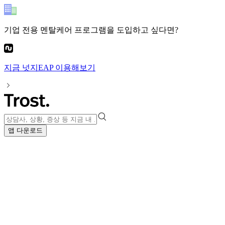
기업 전용 멘탈케어 프로그램
을 도입하고 싶다면?
지금
넛지EAP
이용해보기
앱 다운로드