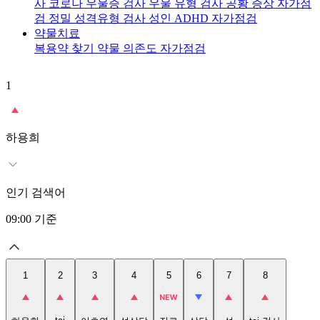
사
코로나 우울증 검사
우울 유형 검사
공황 증상 자가점
검
정밀 성격유형 검사
성인 ADHD 자가점검
약물치료
복용약 찾기
약물 의존도 자가점검
1
2
t
하용희
인기 검색어
09:00
기준
1
2
3
4
5
6
7
8