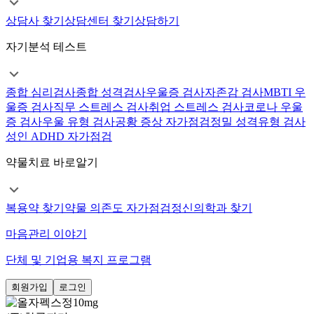
상담사 찾기
상담센터 찾기
상담하기
자기분석 테스트
종합 심리검사
종합 성격검사
우울증 검사
자존감 검사
MBTI 우
울증 검사
직무 스트레스 검사
취업 스트레스 검사
코로나 우울
증 검사
우울 유형 검사
공황 증상 자가점검
정밀 성격유형 검사
성인 ADHD 자가점검
약물치료 바로알기
복용약 찾기
약물 의존도 자가점검
정신의학과 찾기
마음관리 이야기
단체 및 기업용 복지 프로그램
회원가입
로그인