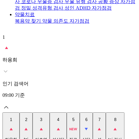
사
코로나 우울증 검사
우울 유형 검사
공황 증상 자가점
검
정밀 성격유형 검사
성인 ADHD 자가점검
약물치료
복용약 찾기
약물 의존도 자가점검
1
2
t
하용희
인기 검색어
09:00
기준
1
2
3
4
5
6
7
8