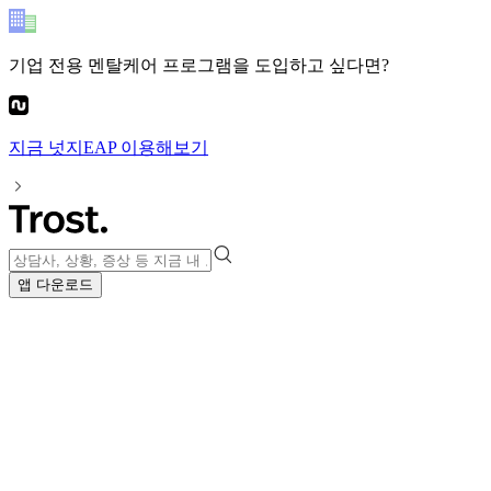
기업 전용 멘탈케어 프로그램
을 도입하고 싶다면?
지금
넛지EAP
이용해보기
앱 다운로드