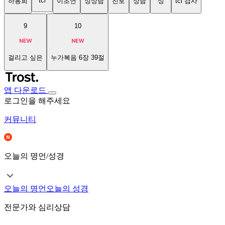
tci
하용희
이초연
성상담
진로
상담
성
tci 검사
9
10
걸리고 싶은
누가복음 6장 39절
앱 다운로드
로그인을 해주세요
커뮤니티
오늘의 명언/성경
오늘의 명언
오늘의 성경
전문가와 심리상담