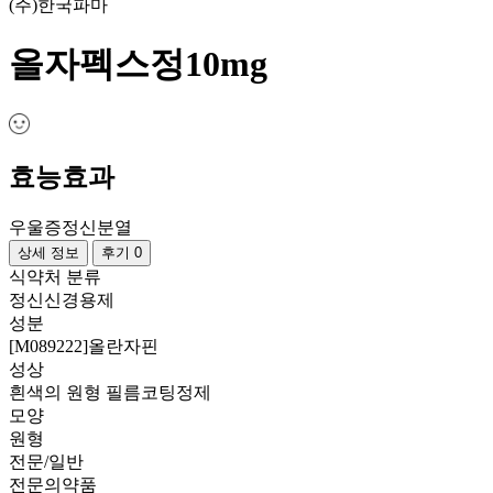
(주)한국파마
올자펙스정10mg
효능효과
우울증
정신분열
상세 정보
후기 0
식약처 분류
정신신경용제
성분
[M089222]올란자핀
성상
흰색의 원형 필름코팅정제
모양
원형
전문/일반
전문의약품