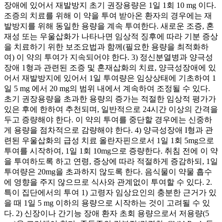
장애에 있어서 재발방지 초기 권장용량은 1일 1회 10 mg 이다.
조증의 치료를 위해 이 약을 투여 받아온 환자의 경우에는 재
발방지를 위해 동일한 용량을 계속 투여한다. 새로운 조증, 혼
재성 또는 우울삽화가 나타나면 임상적 징후에 따라 기분 증상
을 치료하기 위한 보조요법과 함께(필요한 용량을 최적화하
여) 이 약의 투여가 지속되어야 한다. 3) 정신분열병과 양극성
장애 1형과 관련된 조증 및 혼재삽화의 치료, 양극성장애에 있
어서 재발방지에 있어서 1일 투여량은 임상상태에 기초하여 1
일 5 mg 에서 20 mg의 범위 내에서 계속하여 조정될 수 있다.
초기 권장용량을 초과한 용량의 증가는 적절한 임상적 평가가
있은 후에 한하여 추천되며, 일반적으로 24시간 이상의 간격을
두고 증량해야 한다. 이 약의 투여를 중단할 경우에는 신중하
게 용량을 점차적으로 감량해야 한다. 4) 양극성장애 I형과 관
련된 우울삽화의 급성 치료 올란자핀으로서 1일 1회 5mg으로
투여를 시작하여, 1일 1회 10mg으로 증량한다. 취침 전에 이 약
을 투여하도록 하고 연령, 증상에 따라 적절하게 증감하되, 1일
투여량은 20mg을 초과하지 않도록 한다. 음식물이 약물 흡수
에 영향을 주지 않으므로 식사와 관계없이 투여할 수 있다. 2.
특이 집단에서의 투여 1) 고령자 임상요인의 충분한 근거가 있
을 때 1일 5 mg 이하의 용량으로 시작하는 것이 고려될 수 있
다. 2) 신장이나 간기능 장애 환자 초회 용량으로서 저용량(5