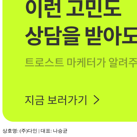
상호명: (주)다인 | 대표: 나승균