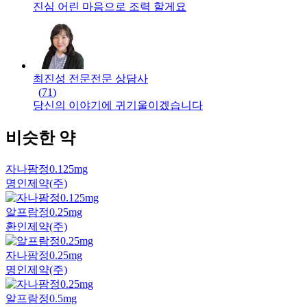
진심 어린 마음으로 조력 할게요
최진성 전문
전문
상담사
(
71
)
당신의 이야기에 귀기울이겠습니다
비슷한 약
자나팜정0.125mg
명인제약(주)
알프람정0.25mg
환인제약(주)
자나팜정0.25mg
명인제약(주)
알프람정0.5mg