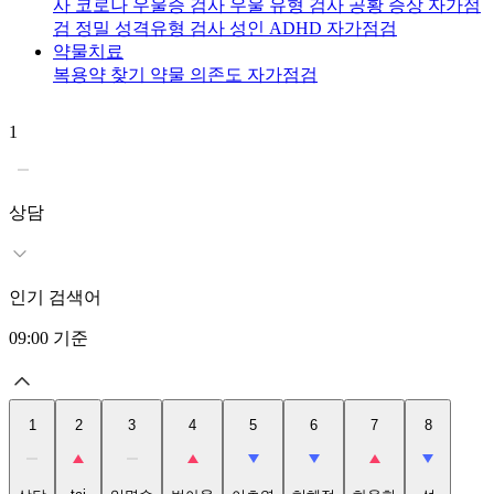
사
코로나 우울증 검사
우울 유형 검사
공황 증상 자가점
검
정밀 성격유형 검사
성인 ADHD 자가점검
약물치료
복용약 찾기
약물 의존도 자가점검
1
2
t
상담
인기 검색어
09:00
기준
1
2
3
4
5
6
7
8