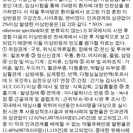
로딘 대조, 임상시험을 통해 354명의 환자에 대한 안전성을 평
가하였다. 이 약을 투여받은 환자들에서 보고된 가장 흔한 이
상반응은 구강건조, 시야흐림, 변비였다. 인과관계와 상관없이
2%이상 발생한 이상반응은 [표 2]와 같다. * NOS : not
otherwise specified(따로 분류되지 않는) 3) 외국에서의 시판 후
경험 다음의 이상반응은 전세계에서 시판 후 자발적으로 보고
되었기 때문에 이들 이상반응의 빈도를 평가할 자료는 없다.
① 위장관계 : 구토, 위식도역류질환, 장폐색 ② 전신 및 투여부
위 : 말초부종 ③ 정신신경계 : 두통, 환각, 어지러움, 졸림, 섬망
④ 신장 및 비뇨기계 : 요저류, 신장애 ⑤ 피부 및 피하조직 : 가
려움, 발진, 두드러기, 혈관부종, 다형홍반, 박탈성 피부염 ⑥
심혈관계 : 심방세동, 심계항진, 빈맥, 다형심실성빈맥(토르사
데 드 포인트), 심전도상 QT 연장 ⑦ 간장 : 간기능 검사(AST,
ALT, GGT) 이상 ⑧ 대사 및 영양 : 식욕감퇴, 고칼륨혈증 ⑨ 호
흡기계 : 발성장애 ⑩ 면역계 : 아나필락시스 반응 ⑪ 눈 : 녹내
장 ⑫ 근골격계 및 결합조직 : 근위약 4) 국내 시판 후 조사 ①
국내에서 재심사를 위하여 6년동안 8,616명을 대상으로 실시
한 시판 후 사용성적조사결과 유해사례의 발현율은 인과관계
와 상관없이 12.62%(1,087/8,616명)[1,245건]로 보고되었고, 이
중 이 약과 인과관계를 배제할 수 없는 약물유해반응 발현율은
11.46%(987/8,616명) [1,119건]로 보고되었다. 중대한 유해사례