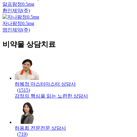
알프람정0.5mg
환인제약(주)
자나팜정0.5mg
명인제약(주)
비약물 상담치료
허혜정 마스터
마스터
상담사
(
1515
)
감정의 핵심을 읽는 노련한 상담사
하용희 전문
전문
상담사
(
719
)