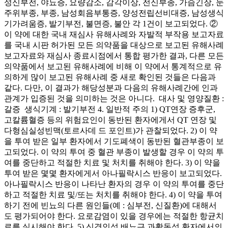
성신부전, 야뇨증, 요량감소, 감각이상, 전신부종, 가슴긴장, 눈
주위부종, 부종, 남성회음부통증, 양성전립선비대증, 남성생식
기가려움증, 발기부전, 불면증, 불안 각 1건이 보고되었다. ②
이 약에 대한 국내 재심사 유해사례와 자발적 부작용 보고자료
를 국내 시판 허가된 모든 의약품을 대상으로 보고된 유해사례
보고자료와 재심사 종료시점에서 통합 평가한 결과, 다른 모든
의약품에서 보고된 유해사례에 비해 이 약에서 통계적으로 유
의하게 많이 보고된 유해사례 중 새로 확인된 것들은 다음과
같다. 다만, 이 결과가 해당성분과 다음의 유해사례간에 인과
관계가 입증된 것을 의미하는 것은 아니다. ­ 대사 및 영양질환 :
갈증 ­ 생식기계 : 발기부전 4. 일반적 주의 1) QT연장 증후군,
고칼륨혈증 등의 위험요인이 동반된 환자에게서 QT 연장 및
다형심실성빈맥(토르사데 드 포인트)가 관찰되었다. 2) 이 약
을 투여 받은 일부 환자에서 기도폐색이 동반된 혈관부종이 보
고되었다. 이 약의 투여 중 혈관 부종이 발생할 경우 이 약의 투
여를 중단하고 적절한 치료 및 처치를 취해야 한다. 3) 이 약을
투여 받은 몇몇 환자에게서 아나필락시스 반응이 보고되었다.
아나필락시스 반응이 나타난 환자의 경우 이 약의 투여를 중단
하고 적절한 치료 및/또는 처치를 취해야 한다. 4) 이 약을 투여
하기 전에 빈뇨의 다른 원인들(예 : 심부전, 신질환)에 대해서
도 평가되어야 한다. 요로감염이 있을 경우에는 적절한 항균치
료를 실시해야 한다. 5) 신경인성 배뇨근 과활동성 환자에서의