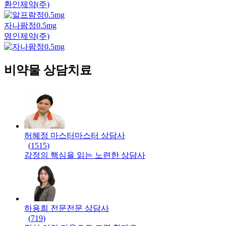
환인제약(주)
자나팜정0.5mg
명인제약(주)
비약물 상담치료
허혜정 마스터
마스터
상담사
(
1515
)
감정의 핵심을 읽는 노련한 상담사
하용희 전문
전문
상담사
(
719
)