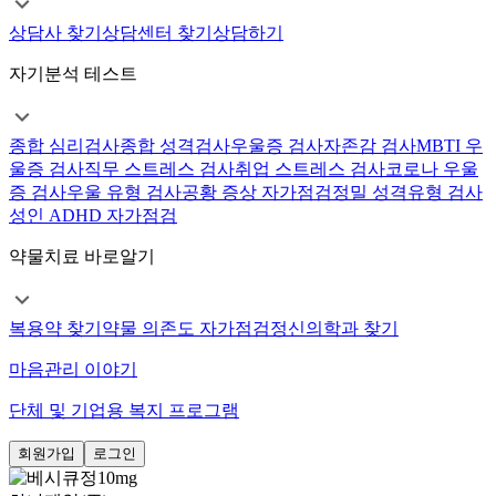
상담사 찾기
상담센터 찾기
상담하기
자기분석 테스트
종합 심리검사
종합 성격검사
우울증 검사
자존감 검사
MBTI 우
울증 검사
직무 스트레스 검사
취업 스트레스 검사
코로나 우울
증 검사
우울 유형 검사
공황 증상 자가점검
정밀 성격유형 검사
성인 ADHD 자가점검
약물치료 바로알기
복용약 찾기
약물 의존도 자가점검
정신의학과 찾기
마음관리 이야기
단체 및 기업용 복지 프로그램
회원가입
로그인