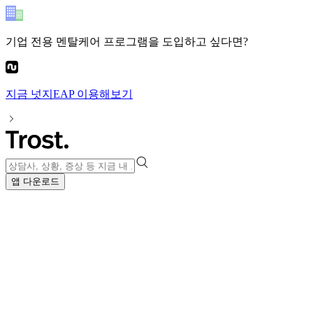
기업 전용 멘탈케어 프로그램
을 도입하고 싶다면?
지금
넛지EAP
이용해보기
앱 다운로드