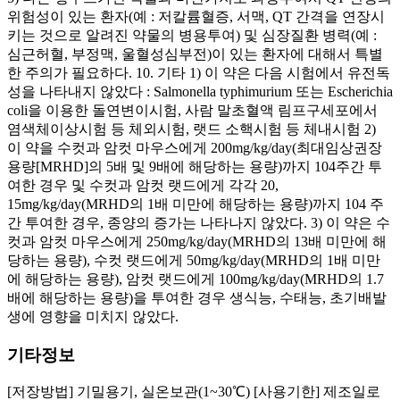
위험성이 있는 환자(예 : 저칼륨혈증, 서맥, QT 간격을 연장시
키는 것으로 알려진 약물의 병용투여) 및 심장질환 병력(예 :
심근허혈, 부정맥, 울혈성심부전)이 있는 환자에 대해서 특별
한 주의가 필요하다. 10. 기타 1) 이 약은 다음 시험에서 유전독
성을 나타내지 않았다 : Salmonella typhimurium 또는 Escherichia
coli을 이용한 돌연변이시험, 사람 말초혈액 림프구세포에서
염색체이상시험 등 체외시험, 랫드 소핵시험 등 체내시험 2)
이 약을 수컷과 암컷 마우스에게 200mg/kg/day(최대임상권장
용량[MRHD]의 5배 및 9배에 해당하는 용량)까지 104주간 투
여한 경우 및 수컷과 암컷 랫드에게 각각 20,
15mg/kg/day(MRHD의 1배 미만에 해당하는 용량)까지 104 주
간 투여한 경우, 종양의 증가는 나타나지 않았다. 3) 이 약은 수
컷과 암컷 마우스에게 250mg/kg/day(MRHD의 13배 미만에 해
당하는 용량), 수컷 랫드에게 50mg/kg/day(MRHD의 1배 미만
에 해당하는 용량), 암컷 랫드에게 100mg/kg/day(MRHD의 1.7
배에 해당하는 용량)을 투여한 경우 생식능, 수태능, 초기배발
생에 영향을 미치지 않았다.
기타정보
[저장방법] 기밀용기, 실온보관(1~30℃) [사용기한] 제조일로