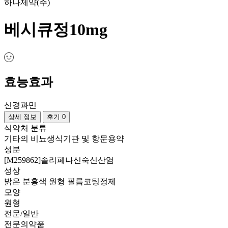
하나제약(주)
베시큐정10mg
효능효과
신경과민
상세 정보
후기 0
식약처 분류
기타의 비뇨생식기관 및 항문용약
성분
[M259862]솔리페나신숙신산염
성상
밝은 분홍색 원형 필름코팅정제
모양
원형
전문/일반
전문의약품