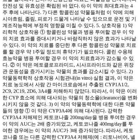
안전성 및 유효성은 확립된 바 없다. 6) 이 약의 최대효과는 4
주 후에 나타난다. 7) 다른 항콜린성 약물들처럼 이 약에 의해
시야흐림, 졸림, 피로가 드물게 나타날 수 있으므로 운전 및 기
계조작능력에 부정적 영향을 미칠 수 있다. 5. 상호작용 1) 약
리학적 상호작용 ① 항콜린성 약물과 병용 투여할 경우 이 약
의 치료 효과를 증대시키거나 바람직하지 않은 효과가 나타날
수 있다. 이 약의 치료를 중단한 후 다른 항콜린성 약물로 치료
를 할 경우 약 1주일 정도의 휴약기가 필요하다. 콜린 수용체
효능약을 병용 투여할 경우 이 약의 치료효과가 감소될 수 있
다. ② 이 약은 메토클로프라미드, 시사프라이드와 같은 위장
관 운동성을 증가시키는 약물의 효과를 감소시킬 수 있다. 2)
약물동력학적 상호작용 시험관내(in vitro) 실험 결과, 이 약은
치료 농도에서 사람 간 마이크로솜에서 추출된 CYP1A1/2,
2C9, 2C19, 2D6, 3A4를 저해하지 않았다. 따라서, 이 약은 이러
한 CYP 효소에 의해 대사되는 약물의 청소율(clearance)을 변화
시키지 않을 것 같다. 3) 이 약의 약물동력학에 대한 다른 약물
들의 영향 ① 이 약은 CYP3A4에 의해 대사된다. 강력한
CYP3A4 저해제인 케토코나졸 200mg/day을 병용 투여한 경우
이 약의 AUC는 2배 증가되었고, 케토코나졸 400mg/day를 투
여한 경우에는 이 약의 AUC가 3배 증가되었다. 따라서, 케토
코나졸 또는 다른 강력한 CYP3A4 저해제(예 : 리토나비어, 넬