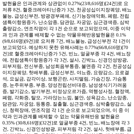
발현율은 인과관계와 상관없이 0.27%(23/8,616명)[24건]로 요
저류 8건, 혈중크레아티닌증가 3건, 천공성십이지장궤양, 배뇨
불능, 급성신부전, 방광경부폐쇄, 신기능장애악화, 폐렴, 전립
샘특이항원증가, 난소암종, 담관암, 자궁암, 심근경색증, 심박
출량감소, 연조직염이 각 1건 순으로 보고되었으며, 이중 이약
과 인과 관계를 배제할 수 없는 약물유해반응발현율은 0.1%
(9/8,616명)[9건]로 요저류 7건, 배뇨불능, 급성신부전 각 1건이
보고되었다. 예상하지 못한 유해사례는 0.77%(66/8,616명)[70
건]로 혈중크레아티닌증가 5건, 빈뇨, 얼굴부종 각 4건, 배뇨장
애, 전립샘특이항원증가 각 3건, 설사, 긴박뇨, 신경인성방광,
피부저림, 전신부종, 남성회음부통증, 불면증 각 2건, 천공성십
이지장궤양, 헛배부름, 급성신부전, 야뇨증, 요량감소, 요로결
석, 요실금, 감각이상, 보행곤란, 사지떨림, 가슴긴장, 가슴통
증, 눈주위부종, 부종, 양성전립선비대증, 남성생식기가려움
증, 발기감소, 발기부전, 비정상오르가즘, 역행성사정, 혈정액,
폐렴, 각화증, 탈모, 가라앉는느낌, 불안, 성욕감소, 난소암종,
담관암, 자궁암, 등통증, 질출혈, 심근경색증, 심박출량감소, 실
신, 청력장애, 연조직염 각 1건 순으로 보고되었으며, 이 중 이
약과 인과관계를 배제할 수 없는 약물유해반응 발현율은
0.35% (30/8,616명)[32건]로 얼굴부종 4건, 빈뇨, 배뇨장애 각 3
건, 긴박뇨, 신경인성방광, 피부저림 각 2건, 설사, 헛배부름, 급