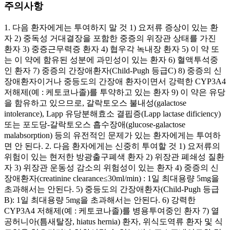
주의사항
1. 다음 환자에게는 투여하지 말 것 1) 요저류 증상이 있는 환
자 2) 중독성 거대결장을 포함한 중증의 위장관 상태를 가진
환자 3) 중증근무력증 환자 4) 협우각 녹내장 환자 5) 이 약 또
는 이 약에 함유된 성분에 과민성이 있는 환자 6) 혈액투석중
인 환자 7) 중증의 간장애환자(Child-Pugh 등급C) 8) 중증의 신
장애환자이거나 중등도의 간장애 환자이면서 강력한 CYP3A4
저해제(예 : 케토코나졸)를 투약하고 있는 환자 9) 이 약은 유당
을 함유하고 있으므로, 갈락토오스 불내성(galactose
intolerance), Lapp 유당분해효소 결핍증(Lapp lactase dificiency)
또는 포도당-갈락토오스 흡수장애(glucose-galactose
malabsorption) 등의 유전적인 문제가 있는 환자에게는 투여하
면 안 된다. 2. 다음 환자에게는 신중히 투여할 것 1) 요저류의
위험이 있는 현저한 방광출구폐색 환자 2) 위장관 폐쇄성 질환
자 3) 위장관 운동성 감소의 위험성이 있는 환자 4) 중증의 신
장애환자(creatinine clearance≤30ml/min) : 1일 최대용량 5mg을
초과해서는 안된다. 5) 중등도의 간장애환자(Child-Pugh 등급
B): 1일 최대용량 5mg을 초과해서는 안된다. 6) 강력한
CYP3A4 저해제(예 : 케토코나졸)를 병용투여중인 환자 7) 열
공허니아(틈새탈장, hiatus hernia) 환자, 위식도역류 환자 및 식