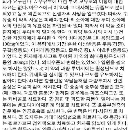
의가 요구된다. 7. 수유부에 대한 투여 모유로의 이행에 대한
자료는 없다. 마우스에서 이 약과 그 대사체는 유즙으로 분비
되었고 농도 의존적으로 신생자의 사망을 일으켰다. 따라서 수
유중 이 약의 사용은 피해야 한다. 8. 소아에 대한 투여 소아에
서의 안전성과 유효성은 확립된 바 없다. 따라서 이 약을 소아
환자에게 투여하지 말아야 한다. 9. 과량 투여시의 처치 1) 건
강한 지원자에게 투여된 이 약의 최대용량은 1회 용량으로서
100mg이었다. 이 용량에서 가장 흔한 이상반응은 두통(경증),
구갈(중등도), 어지러움(중등도), 졸음(경증), 시야흐림(중등도)
이었다. 2) 환자에게 사고로 투여된 이 약의 최대용량은 5시간
동안 280mg이었다. 의식수준의 변화는 있었으나 입원을 필요
로 하지는 않았다. 3) 이 약의 과량 투여시에는 활성탄으로 치
료해야 한다. 위세척을 실시할 수 있으나 구토를 유도하지는
말아야 한다. 4) 다른 항콜린성 약물들처럼 과량투여시 관련
증상은 다음과 같이 처치한다. ① 중증의 중추성 항콜린 효과
(예 : 환각, 과도한 흥분)가 현저할 경우에는 피조스티그민 또
는 카바콜로 치료한다. ② 경련 및 과도한 흥분이 일어나는 경
우에는 벤조다이아제핀계 약물로 치료한다. ③ 호흡부전증의
경우에는 인공호흡을 실시한다. ④ 빈맥은 베타-차단제로 치
료한다. ⑤ 요저류는 카테터삽입법으로 치료한다. ⑥ 동공산대
는 필로카르핀 점안액으로 치료하고 환자를 암실에 있게 한다.
5) 다른 항무스카린 약물과 마찬가지로 과량투여시 QT 연장의