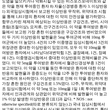
도염을 일으키거나 악화시킬 수 있는 비스포스포네이트와 같
은 약을 현재 투여중인 환자 8) 자율신경병증 환자 3. 이상반응
1) 외국임상시험에서 보고된 이상반응 무작위, 위약대조 시험
을 통해 1,811명의 환자에 대한 이 약의 안전성을 평가하였다.
항무스카린 제제의 예상되는 이상반응은 구강건조, 변비, 시야
흐림(조절이상), 요저류, 안구건조이다. 이 약을 투여받은 환자
들에서 보고된 가장 흔한 이상반응은 구강건조와 변비였으며
이 두 가지 이상반응의 발현율은 5mg 투여군에 비해 10mg 투
여군에서 더 높았다. 4건의 12주 이중맹검 임상시험에서 3건의
위장관련 중대한 이상반응이 있었으며, 모두 이 약 10mg을 투
여받은 환자에서 나타났다(대변막힘 1건, 결장폐쇄, 1건, 장폐
쇄 1건). 이중맹검시험에서 중대한 이상반응의 전체비율은 2%
였다. 이 약 5mg을 투여받은 환자에서 혈관신경성부종 1건이
보고되었다. 이 약을 12개월 동안 투여받은 환자에 대한 이상
반응의 발현율과 중증도는 이 약을 12주 동안 투여받은 환자와
비교하여 유사하였다. 이상반응으로 인해 이 약을 중단하게 된
가장 흔한 원인은 구강건조로 1.5%였다. 12주, 무작위, 위약대
조 임상시험에서 이 약 5mg 또는 10mg을 1일 1회 투여받은 환
자에서 인과관게와 상관없이 위약군에 비해 발현율이 더 높고
1% 이상 발생한 이상반응은 [표1]과 같다. * NOS : not
otherwise specified(따로 분류되지 않는) 2) 국내 임상시험에서
보고된 이상반응 국내에서 실시된 무작위배정, 이중맹검, 톨터