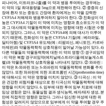
피나비어, 이트라코나졸)를 이 약과 병용 투여하는 경우에는
이 약의 1일 최대용량을 5mg으로 제한해야 한다. ② 중증의 신
장애 환자 또는 중등도 간장애 환자에게는 이 약을 강력한
CYP3A4 저해제와 병용투여하지 말아야 한다. ③ 친화성이 더
높은 CYP3A4 기질이 이 약에 미치는 영향과 효소유도가 이 약
과 그 대사체의 약물동력학에 미치는 영향에 대한 시험은 수행
되지 않았다. 그러나, 이 약은 CYP3A4에 의해 대사가 이루어
지기 때문에, 친화성이 더 높은 CYP3A4 기질(예 : 베라파밀,
딜티아젬) 및 CYP3A4 유도제(예 : 리팜피신, 페니토인, 카르바
마제핀)와 약물동력학적 상호작용이 일어날 가능성이 있다. 4)
다른 약물들의 약물동력학에 대한 이 약의 영향 ① 경구피임약
: 이 약은 복합 경구피임약(에치닐에스트라디올/레보놀게스트
렐)과 약물동력학적 상호작용을 나타내지 않았다. ② 와파린 :
이 약은 R-와파린 또는 S-와파린의 약물동력학에 변화를 주지
않았다. 또한 와파린에 의한 프로트롬빈 시간(prothrombin time)
에 대해서도 이 약은 영향을 미치지 않았다. ③ 디곡신 : 이 약
은 건강한 피험자를 대상으로 한 디곡신의 약물동력학에 대해
영향을 미치지 않았다. 6. 임부에 대한 투여 임부 치료에 대한
임상 경험은 없다. 동물실험 결과 생식능력, 배자/태자 생성, 분
만에 직접적인 영향은 없었다. 그러나 임신한 여성에 대한 위
험성은 알려지지 않았으므로 임부에게 이 약을 투여할 경우 주