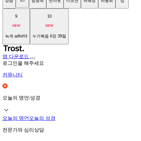
tci
상담
임명숙
번아웃
이초연
허혜정
하용희
성
9
10
녹색 adhd약
누가복음 6장 39절
앱 다운로드
로그인을 해주세요
커뮤니티
오늘의 명언/성경
오늘의 명언
오늘의 성경
전문가와 심리상담