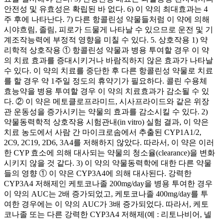
안전성 및 유효성은 확립된 바 없다. 6) 이 약의 최대효과는 4
주 후에 나타난다. 7) 다른 항콜린성 약물들처럼 이 약에 의해
시야흐림, 졸림, 피로가 드물게 나타날 수 있으므로 운전 및 기
계조작능력에 부정적 영향을 미칠 수 있다. 5. 상호작용 1) 약
리학적 상호작용 ① 항콜린성 약물과 병용 투여할 경우 이 약
의 치료 효과를 증대시키거나 바람직하지 않은 효과가 나타날
수 있다. 이 약의 치료를 중단한 후 다른 항콜린성 약물로 치료
를 할 경우 약 1주일 정도의 휴약기가 필요하다. 콜린 수용체
효능약을 병용 투여할 경우 이 약의 치료효과가 감소될 수 있
다. ② 이 약은 메토클로프라미드, 시사프라이드와 같은 위장
관 운동성을 증가시키는 약물의 효과를 감소시킬 수 있다. 2)
약물동력학적 상호작용 시험관내(in vitro) 실험 결과, 이 약은
치료 농도에서 사람 간 마이크로솜에서 추출된 CYP1A1/2,
2C9, 2C19, 2D6, 3A4를 저해하지 않았다. 따라서, 이 약은 이러
한 CYP 효소에 의해 대사되는 약물의 청소율(clearance)을 변화
시키지 않을 것 같다. 3) 이 약의 약물동력학에 대한 다른 약물
들의 영향 ① 이 약은 CYP3A4에 의해 대사된다. 강력한
CYP3A4 저해제인 케토코나졸 200mg/day을 병용 투여한 경우
이 약의 AUC는 2배 증가되었고, 케토코나졸 400mg/day를 투
여한 경우에는 이 약의 AUC가 3배 증가되었다. 따라서, 케토
코나졸 또는 다른 강력한 CYP3A4 저해제(예 : 리토나비어, 넬