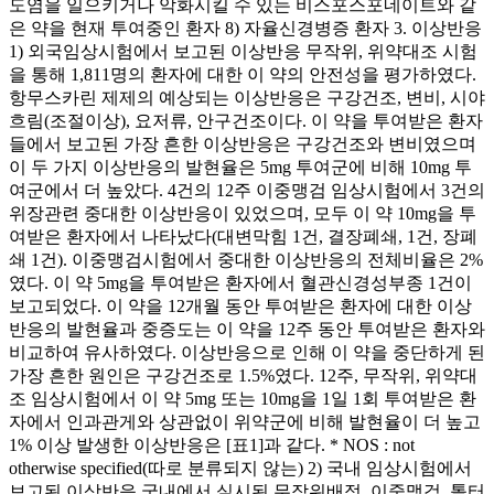
도염을 일으키거나 악화시킬 수 있는 비스포스포네이트와 같
은 약을 현재 투여중인 환자 8) 자율신경병증 환자 3. 이상반응
1) 외국임상시험에서 보고된 이상반응 무작위, 위약대조 시험
을 통해 1,811명의 환자에 대한 이 약의 안전성을 평가하였다.
항무스카린 제제의 예상되는 이상반응은 구강건조, 변비, 시야
흐림(조절이상), 요저류, 안구건조이다. 이 약을 투여받은 환자
들에서 보고된 가장 흔한 이상반응은 구강건조와 변비였으며
이 두 가지 이상반응의 발현율은 5mg 투여군에 비해 10mg 투
여군에서 더 높았다. 4건의 12주 이중맹검 임상시험에서 3건의
위장관련 중대한 이상반응이 있었으며, 모두 이 약 10mg을 투
여받은 환자에서 나타났다(대변막힘 1건, 결장폐쇄, 1건, 장폐
쇄 1건). 이중맹검시험에서 중대한 이상반응의 전체비율은 2%
였다. 이 약 5mg을 투여받은 환자에서 혈관신경성부종 1건이
보고되었다. 이 약을 12개월 동안 투여받은 환자에 대한 이상
반응의 발현율과 중증도는 이 약을 12주 동안 투여받은 환자와
비교하여 유사하였다. 이상반응으로 인해 이 약을 중단하게 된
가장 흔한 원인은 구강건조로 1.5%였다. 12주, 무작위, 위약대
조 임상시험에서 이 약 5mg 또는 10mg을 1일 1회 투여받은 환
자에서 인과관게와 상관없이 위약군에 비해 발현율이 더 높고
1% 이상 발생한 이상반응은 [표1]과 같다. * NOS : not
otherwise specified(따로 분류되지 않는) 2) 국내 임상시험에서
보고된 이상반응 국내에서 실시된 무작위배정, 이중맹검, 톨터