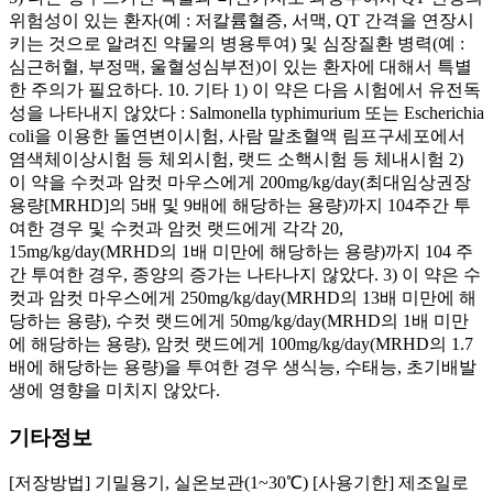
위험성이 있는 환자(예 : 저칼륨혈증, 서맥, QT 간격을 연장시
키는 것으로 알려진 약물의 병용투여) 및 심장질환 병력(예 :
심근허혈, 부정맥, 울혈성심부전)이 있는 환자에 대해서 특별
한 주의가 필요하다. 10. 기타 1) 이 약은 다음 시험에서 유전독
성을 나타내지 않았다 : Salmonella typhimurium 또는 Escherichia
coli을 이용한 돌연변이시험, 사람 말초혈액 림프구세포에서
염색체이상시험 등 체외시험, 랫드 소핵시험 등 체내시험 2)
이 약을 수컷과 암컷 마우스에게 200mg/kg/day(최대임상권장
용량[MRHD]의 5배 및 9배에 해당하는 용량)까지 104주간 투
여한 경우 및 수컷과 암컷 랫드에게 각각 20,
15mg/kg/day(MRHD의 1배 미만에 해당하는 용량)까지 104 주
간 투여한 경우, 종양의 증가는 나타나지 않았다. 3) 이 약은 수
컷과 암컷 마우스에게 250mg/kg/day(MRHD의 13배 미만에 해
당하는 용량), 수컷 랫드에게 50mg/kg/day(MRHD의 1배 미만
에 해당하는 용량), 암컷 랫드에게 100mg/kg/day(MRHD의 1.7
배에 해당하는 용량)을 투여한 경우 생식능, 수태능, 초기배발
생에 영향을 미치지 않았다.
기타정보
[저장방법] 기밀용기, 실온보관(1~30℃) [사용기한] 제조일로