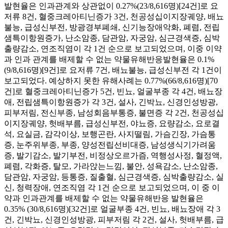
발현율은 인과관계와 상관없이 0.27%(23/8,616명)[24건]로 요
저류 8건, 혈중크레아티닌증가 3건, 천공성십이지장궤양, 배뇨
불능, 급성신부전, 방광경부폐쇄, 신기능장애악화, 폐렴, 전립
샘특이항원증가, 난소암종, 담관암, 자궁암, 심근경색증, 심박
출량감소, 연조직염이 각 1건 순으로 보고되었으며, 이중 이약
과 인과 관계를 배제할 수 없는 약물유해반응발현율은 0.1%
(9/8,616명)[9건]로 요저류 7건, 배뇨불능, 급성신부전 각 1건이
보고되었다. 예상하지 못한 유해사례는 0.77%(66/8,616명)[70
건]로 혈중크레아티닌증가 5건, 빈뇨, 얼굴부종 각 4건, 배뇨장
애, 전립샘특이항원증가 각 3건, 설사, 긴박뇨, 신경인성방광,
피부저림, 전신부종, 남성회음부통증, 불면증 각 2건, 천공성십
이지장궤양, 헛배부름, 급성신부전, 야뇨증, 요량감소, 요로결
석, 요실금, 감각이상, 보행곤란, 사지떨림, 가슴긴장, 가슴통
증, 눈주위부종, 부종, 양성전립선비대증, 남성생식기가려움
증, 발기감소, 발기부전, 비정상오르가즘, 역행성사정, 혈정액,
폐렴, 각화증, 탈모, 가라앉는느낌, 불안, 성욕감소, 난소암종,
담관암, 자궁암, 등통증, 질출혈, 심근경색증, 심박출량감소, 실
신, 청력장애, 연조직염 각 1건 순으로 보고되었으며, 이 중 이
약과 인과관계를 배제할 수 없는 약물유해반응 발현율은
0.35% (30/8,616명)[32건]로 얼굴부종 4건, 빈뇨, 배뇨장애 각 3
건, 긴박뇨, 신경인성방광, 피부저림 각 2건, 설사, 헛배부름, 급