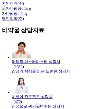
환인제약(주)
자나팜정0.5mg
명인제약(주)
비약물 상담치료
허혜정 마스터
마스터
상담사
(
1515
)
감정의 핵심을 읽는 노련한 상담사
이항아 전문
전문
상담사
(
470
)
진심으로 귀기울여주는 상담사