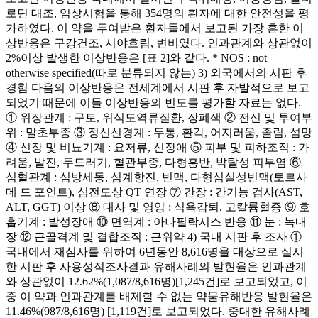
로딘 대조, 임상시험을 통해 354명의 환자에 대한 안전성을 평
가하였다. 이 약을 투여받은 환자들에서 보고된 가장 흔한 이
상반응은 구강건조, 시야흐림, 변비였다. 인과관계와 상관없이
2%이상 발생한 이상반응은 [표 2]와 같다. * NOS : not
otherwise specified(따로 분류되지 않는) 3) 외국에서의 시판 후
경험 다음의 이상반응은 전세계에서 시판 후 자발적으로 보고
되었기 때문에 이들 이상반응의 빈도를 평가할 자료는 없다.
① 위장관계 : 구토, 위식도역류질환, 장폐색 ② 전신 및 투여부
위 : 말초부종 ③ 정신신경계 : 두통, 환각, 어지러움, 졸림, 섬망
④ 신장 및 비뇨기계 : 요저류, 신장애 ⑤ 피부 및 피하조직 : 가
려움, 발진, 두드러기, 혈관부종, 다형홍반, 박탈성 피부염 ⑥
심혈관계 : 심방세동, 심계항진, 빈맥, 다형심실성빈맥(토르사
데 드 포인트), 심전도상 QT 연장 ⑦ 간장 : 간기능 검사(AST,
ALT, GGT) 이상 ⑧ 대사 및 영양 : 식욕감퇴, 고칼륨혈증 ⑨ 호
흡기계 : 발성장애 ⑩ 면역계 : 아나필락시스 반응 ⑪ 눈 : 녹내
장 ⑫ 근골격계 및 결합조직 : 근위약 4) 국내 시판 후 조사 ①
국내에서 재심사를 위하여 6년동안 8,616명을 대상으로 실시
한 시판 후 사용성적조사결과 유해사례의 발현율은 인과관계
와 상관없이 12.62%(1,087/8,616명)[1,245건]로 보고되었고, 이
중 이 약과 인과관계를 배제할 수 없는 약물유해반응 발현율은
11.46%(987/8,616명) [1,119건]로 보고되었다. 중대한 유해사례