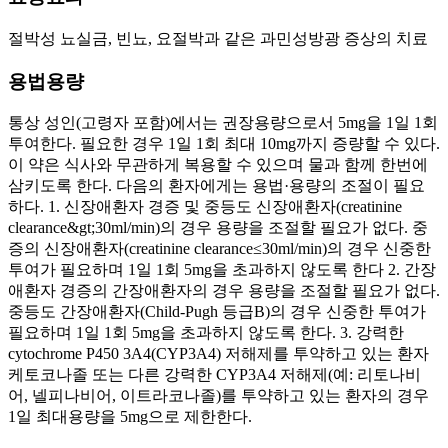
절박성 뇨실금, 빈뇨, 요절박과 같은 과민성방광 증상의 치료
용법용량
통상 성인(고령자 포함)에서는 권장용량으로서 5mg을 1일 1회
투여한다. 필요한 경우 1일 1회 최대 10mg까지 증량할 수 있다.
이 약은 식사와 무관하게 복용할 수 있으며 물과 함께 한번에
삼키도록 한다. 다음의 환자에게는 용법·용량의 조절이 필요
하다. 1. 신장애환자 경증 및 중등도 신장애환자(creatinine
clearance&gt;30ml/min)의 경우 용량을 조절할 필요가 없다. 중
증의 신장애환자(creatinine clearance≤30ml/min)의 경우 신중한
투여가 필요하며 1일 1회 5mg을 초과하지 않도록 한다 2. 간장
애환자 경증의 간장애환자의 경우 용량을 조절할 필요가 없다.
중등도 간장애환자(Child-Pugh 등급B)의 경우 신중한 투여가
필요하며 1일 1회 5mg을 초과하지 않도록 한다. 3. 강력한
cytochrome P450 3A4(CYP3A4) 저해제를 투약하고 있는 환자
케토코나졸 또는 다른 강력한 CYP3A4 저해제(예: 리토나비
어, 넬피나비어, 이트라코나졸)를 투약하고 있는 환자의 경우
1일 최대용량을 5mg으로 제한한다.