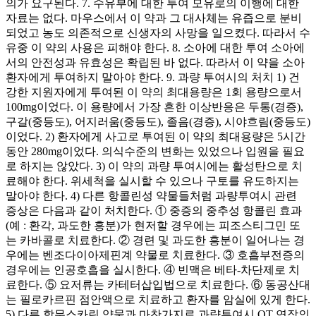
의가 요구된다. 7. 수유부에 대한 투여 모유로의 이행에 대한
자료는 없다. 마우스에서 이 약과 그 대사체는 유즙으로 분비
되었고 농도 의존적으로 신생자의 사망을 일으켰다. 따라서 수
유중 이 약의 사용은 피해야 한다. 8. 소아에 대한 투여 소아에
서의 안전성과 유효성은 확립된 바 없다. 따라서 이 약을 소아
환자에게 투여하지 말아야 한다. 9. 과량 투여시의 처치 1) 건
강한 지원자에게 투여된 이 약의 최대용량은 1회 용량으로서
100mg이었다. 이 용량에서 가장 흔한 이상반응은 두통(경증),
구갈(중등도), 어지러움(중등도), 졸음(경증), 시야흐림(중등도)
이었다. 2) 환자에게 사고로 투여된 이 약의 최대용량은 5시간
동안 280mg이었다. 의식수준의 변화는 있었으나 입원을 필요
로 하지는 않았다. 3) 이 약의 과량 투여시에는 활성탄으로 치
료해야 한다. 위세척을 실시할 수 있으나 구토를 유도하지는
말아야 한다. 4) 다른 항콜린성 약물들처럼 과량투여시 관련
증상은 다음과 같이 처치한다. ① 중증의 중추성 항콜린 효과
(예 : 환각, 과도한 흥분)가 현저할 경우에는 피조스티그민 또
는 카바콜로 치료한다. ② 경련 및 과도한 흥분이 일어나는 경
우에는 벤조다이아제핀계 약물로 치료한다. ③ 호흡부전증의
경우에는 인공호흡을 실시한다. ④ 빈맥은 베타-차단제로 치
료한다. ⑤ 요저류는 카테터삽입법으로 치료한다. ⑥ 동공산대
는 필로카르핀 점안액으로 치료하고 환자를 암실에 있게 한다.
5) 다른 항무스카린 약물과 마찬가지로 과량투여시 QT 연장의