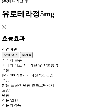
(주)메디카코리아
유로테라정5mg
효능효과
신경과민
상세 정보
후기 0
식약처 분류
기타의 비뇨생식기관 및 항문용약
성분
[M259862]솔리페나신숙신산염
성상
밝은 노란색 원형 필름코팅정제
모양
원형
전문/일반
전문의약품