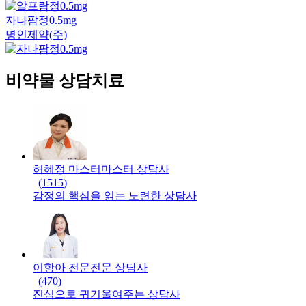
자나팜정0.5mg
명인제약(주)
비약물 상담치료
허혜정 마스터
마스터
상담사
(
1515
)
감정의 핵심을 읽는 노련한 상담사
이항아 전문
전문
상담사
(
470
)
진심으로 귀기울여주는 상담사