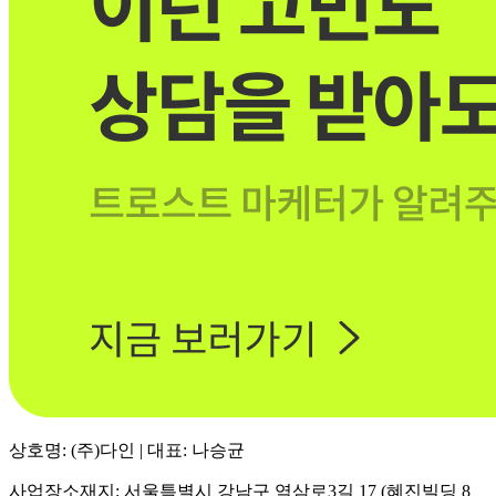
상호명: (주)다인 | 대표: 나승균
사업장소재지: 서울특별시 강남구 역삼로3길 17 (혜진빌딩 8