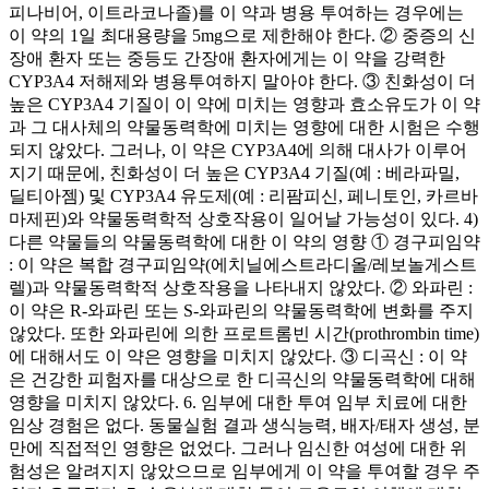
피나비어, 이트라코나졸)를 이 약과 병용 투여하는 경우에는
이 약의 1일 최대용량을 5mg으로 제한해야 한다. ② 중증의 신
장애 환자 또는 중등도 간장애 환자에게는 이 약을 강력한
CYP3A4 저해제와 병용투여하지 말아야 한다. ③ 친화성이 더
높은 CYP3A4 기질이 이 약에 미치는 영향과 효소유도가 이 약
과 그 대사체의 약물동력학에 미치는 영향에 대한 시험은 수행
되지 않았다. 그러나, 이 약은 CYP3A4에 의해 대사가 이루어
지기 때문에, 친화성이 더 높은 CYP3A4 기질(예 : 베라파밀,
딜티아젬) 및 CYP3A4 유도제(예 : 리팜피신, 페니토인, 카르바
마제핀)와 약물동력학적 상호작용이 일어날 가능성이 있다. 4)
다른 약물들의 약물동력학에 대한 이 약의 영향 ① 경구피임약
: 이 약은 복합 경구피임약(에치닐에스트라디올/레보놀게스트
렐)과 약물동력학적 상호작용을 나타내지 않았다. ② 와파린 :
이 약은 R-와파린 또는 S-와파린의 약물동력학에 변화를 주지
않았다. 또한 와파린에 의한 프로트롬빈 시간(prothrombin time)
에 대해서도 이 약은 영향을 미치지 않았다. ③ 디곡신 : 이 약
은 건강한 피험자를 대상으로 한 디곡신의 약물동력학에 대해
영향을 미치지 않았다. 6. 임부에 대한 투여 임부 치료에 대한
임상 경험은 없다. 동물실험 결과 생식능력, 배자/태자 생성, 분
만에 직접적인 영향은 없었다. 그러나 임신한 여성에 대한 위
험성은 알려지지 않았으므로 임부에게 이 약을 투여할 경우 주