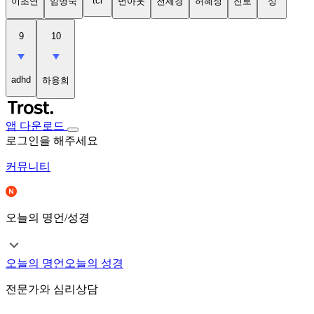
tci
이초연
임명숙
번아웃
천세경
허혜정
진로
성
9
10
adhd
하용희
앱 다운로드
로그인을 해주세요
커뮤니티
오늘의 명언/성경
오늘의 명언
오늘의 성경
전문가와 심리상담