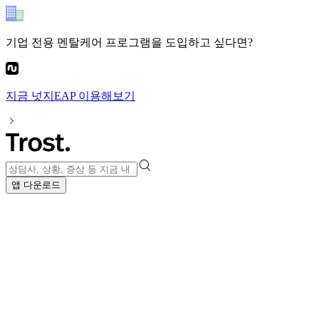
기업 전용 멘탈케어 프로그램
을 도입하고 싶다면?
지금
넛지EAP
이용해보기
앱 다운로드