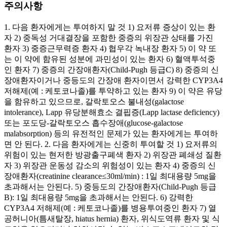
주의사항
1. 다음 환자에게는 투여하지 말 것 1) 요저류 증상이 있는 환
자 2) 중독성 거대결장을 포함한 중증의 위장관 상태를 가진
환자 3) 중증근무력증 환자 4) 협우각 녹내장 환자 5) 이 약 또
는 이 약에 함유된 성분에 과민성이 있는 환자 6) 혈액투석중
인 환자 7) 중증의 간장애환자(Child-Pugh 등급C) 8) 중증의 신
장애환자이거나 중등도의 간장애 환자이면서 강력한 CYP3A4
저해제(예 : 케토코나졸)를 투약하고 있는 환자 9) 이 약은 유당
을 함유하고 있으므로, 갈락토오스 불내성(galactose
intolerance), Lapp 유당분해효소 결핍증(Lapp lactase deficiency)
또는 포도당-갈락토오스 흡수장애(glucose-galactose
malabsorption) 등의 유전적인 문제가 있는 환자에게는 투여하
면 안 된다. 2. 다음 환자에게는 신중히 투여할 것 1) 요저류의
위험이 있는 현저한 방광출구폐색 환자 2) 위장관 폐쇄성 질환
자 3) 위장관 운동성 감소의 위험성이 있는 환자 4) 중증의 신
장애환자(creatinine clearance≤30ml/min) : 1일 최대용량 5mg을
초과해서는 안된다. 5) 중등도의 간장애환자(Child-Pugh 등급
B): 1일 최대용량 5mg을 초과해서는 안된다. 6) 강력한
CYP3A4 저해제(예 : 케토코나졸)를 병용투여중인 환자 7) 열
공허니아(틈새탈장, hiatus hernia) 환자, 위식도역류 환자 및 식