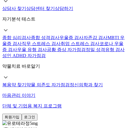
상담사 찾기
상담센터 찾기
상담하기
자기분석 테스트
종합 심리검사
종합 성격검사
우울증 검사
자존감 검사
MBTI 우
울증 검사
직무 스트레스 검사
취업 스트레스 검사
코로나 우울
증 검사
우울 유형 검사
공황 증상 자가점검
정밀 성격유형 검사
성인 ADHD 자가점검
약물치료 바로알기
복용약 찾기
약물 의존도 자가점검
정신의학과 찾기
마음관리 이야기
단체 및 기업용 복지 프로그램
회원가입
로그인