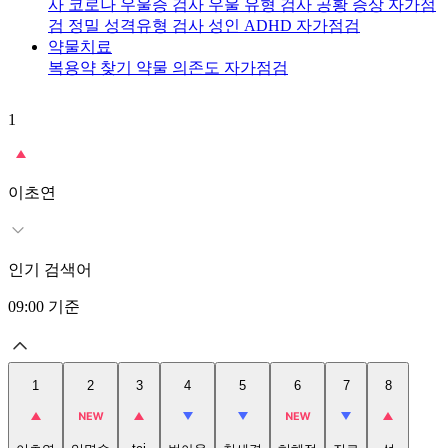
사
코로나 우울증 검사
우울 유형 검사
공황 증상 자가점
검
정밀 성격유형 검사
성인 ADHD 자가점검
약물치료
복용약 찾기
약물 의존도 자가점검
1
2
이초연
인기 검색어
09:00
기준
1
2
3
4
5
6
7
8