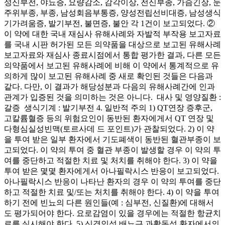
성신부전, 야뇨증, 요량감소, 감각이상, 전신부종, 가슴긴장, 눈
주위부종, 부종, 남성회음부통증, 양성전립선비대증, 남성생식
기가려움증, 발기부전, 불면증, 불안 각 1건이 보고되었다. ②
이 약에 대한 국내 재심사 유해사례와 자발적 부작용 보고자료
를 국내 시판 허가된 모든 의약품을 대상으로 보고된 유해사례
보고자료와 재심사 종료시점에서 통합 평가한 결과, 다른 모든
의약품에서 보고된 유해사례에 비해 이 약에서 통계적으로 유
의하게 많이 보고된 유해사례 중 새로 확인된 것들은 다음과
같다. 다만, 이 결과가 해당성분과 다음의 유해사례간에 인과
관계가 입증된 것을 의미하는 것은 아니다. ­ 대사 및 영양질환 :
갈증 ­ 생식기계 : 발기부전 4. 일반적 주의 1) QT연장 증후군,
고칼륨혈증 등의 위험요인이 동반된 환자에게서 QT 연장 및
다형심실성빈맥(토르사데 드 포인트)가 관찰되었다. 2) 이 약
을 투여 받은 일부 환자에서 기도폐색이 동반된 혈관부종이 보
고되었다. 이 약의 투여 중 혈관 부종이 발생할 경우 이 약의 투
여를 중단하고 적절한 치료 및 처치를 취해야 한다. 3) 이 약을
투여 받은 몇몇 환자에게서 아나필락시스 반응이 보고되었다.
아나필락시스 반응이 나타난 환자의 경우 이 약의 투여를 중단
하고 적절한 치료 및/또는 처치를 취해야 한다. 4) 이 약을 투여
하기 전에 빈뇨의 다른 원인들(예 : 심부전, 신질환)에 대해서
도 평가되어야 한다. 요로감염이 있을 경우에는 적절한 항균치
료를 실시해야 한다. 5) 신경인성 배뇨근 과활동성 환자에서의