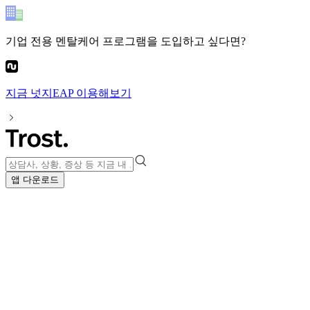
기업 전용 멘탈케어 프로그램
을 도입하고 싶다면?
지금
넛지EAP
이용해보기
앱 다운로드