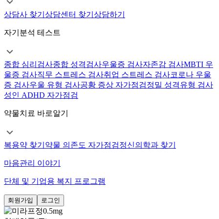
상담사 찾기
상담센터 찾기
상담하기
자기분석 테스트
종합 심리검사
종합 성격검사
우울증 검사
자존감 검사
MBTI 우
울증 검사
직무 스트레스 검사
취업 스트레스 검사
코로나 우울
증 검사
우울 유형 검사
공황 증상 자가점검
정밀 성격유형 검사
성인 ADHD 자가점검
약물치료 바로알기
복용약 찾기
약물 의존도 자가점검
정신의학과 찾기
마음관리 이야기
단체 및 기업용 복지 프로그램
회원가입
로그인