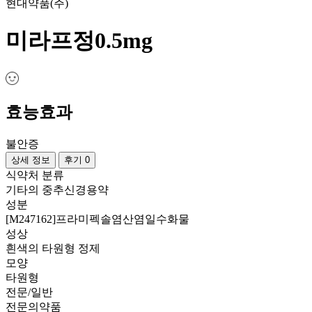
현대약품(주)
미라프정0.5mg
효능효과
불안증
상세 정보
후기 0
식약처 분류
기타의 중추신경용약
성분
[M247162]프라미펙솔염산염일수화물
성상
흰색의 타원형 정제
모양
타원형
전문/일반
전문의약품