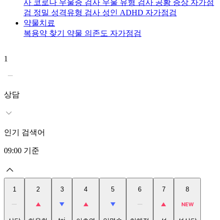
사
코로나 우울증 검사
우울 유형 검사
공황 증상 자가점
검
정밀 성격유형 검사
성인 ADHD 자가점검
약물치료
복용약 찾기
약물 의존도 자가점검
1
2
상담
인기 검색어
09:00
기준
1
2
3
4
5
6
7
8