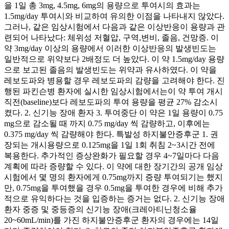
을 1일 총 3mg, 4.5mg, 6mg의 용량으로 투여시의 효과는
1.5mg/day 투여시와 비교하여 유의한 이점을 나타내지 않았다.
그러나, 같은 임상시험에서 다음과 같은 이상반응이 용량과 관
련되어 나타났다: 체위성 저혈압, 구역,변비, 졸음, 건망증. 이
약 3mg/day 이상의 용량에서 이러한 이상반응의 발생빈도는
일반적으로 위약보다 2배정도 더 높았다. 이 약 1.5mg/day 용량
으로 보고된 졸음의 발생빈도는 위약과 유사하였다. 이 약을
레보도파와 병용할 경우 레보도파의 감량을 고려해야 한다. 진
행된 파킨슨병 환자에 실시한 임상시험에서는이 약 투여 개시
직전(baseline)보다 레보도파의 투여 용량을 평균 27% 감소시
켰다. 2. 신기능 장애 환자 3. 투여중단 이 약은 1일 용량이 0.75
mg으로 감소될 때 까지 0.75 mg/day 씩 감량하고, 이후에는
0.375 mg/day 씩 감량해야 한다. 특발성 하지불안증후군 1. 권
장되는 개시용량으로 0.125mg을 1일 1회 취침 2~3시간 전에
복용한다. 추가적인 증상완화가 필요할 경우 4~7일마다 다음
계획에 따라 증량할 수 있다. 이 약에 대한 장기간의 공개 임상
시험에서 몇 명의 환자에게 0.75mg까지 증량 투여되기는 했지
만, 0.75mg을 투여했을 경우 0.5mg을 투여한 경우에 비해 추가
적으로 유익하다는 것을 입증하는 증거는 없다. 2. 신기능 장애
환자 중증 및 중등증의 신기능 장애(크레아티닌청소율
20~60mL/min)를 가진 하지불안증후군 환자의 경우에는 14일