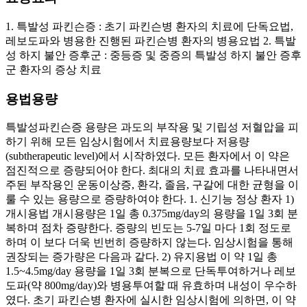
1. 특발성 파킨슨증 : 초기 파킨슨병 환자의 치료에 단독요법,
레보도파와 병용한 진행된 파킨슨병 환자의 병용요법 2. 특발
성 하지 불안 증후군 : 중등증 및 중증의 특발성 하지 불안 증후
군 환자의 증상 치료
용법용량
특발성파킨슨증 용량은 과도의 부작용 및 기립성 저혈압을 피
하기 위해 모든 임상시험에서 치료용량보다 저용량
(subtherapeutic level)에서 시작하였다. 모든 환자에서 이 약은
점진적으로 증량되어야 한다. 최대의 치료 효과를 나타내면서
주된 부작용인 운동이상증, 환각, 졸음, 구갈에 대한 균형을 이
룰 수 있는 용량으로 증량하여야 한다. 1. 신기능 정상 환자 1)
개시용법 개시용량은 1일 총 0.375mg/day의 용량을 1일 3회 분
복하며 점차 증량한다. 증량의 빈도는 5-7일 마다 1회 정도로
하며 이 보다 더욱 빈번히 증량하지 않는다. 임상시험을 통해
권장되는 증가량은 다음과 같다. 2) 유지용법 이 약 1일 총
1.5~4.5mg/day 용량을 1일 3회 분복으로 단독투여하거나 레보
도파(약 800mg/day)와 병용투여할 때 유효하며 내성이 우수하
였다. 초기 파킨슨병 환자에 실시한 임상시험에 의하면, 이 약