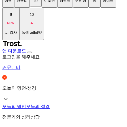
tci
상담
하용희
이초연
임명숙
허혜정
성
성상담
9
10
tci 검사
녹색 adhd약
앱 다운로드
로그인을 해주세요
커뮤니티
오늘의 명언/성경
오늘의 명언
오늘의 성경
전문가와 심리상담