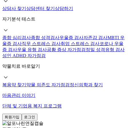
상담사 찾기
상담센터 찾기
상담하기
자기분석 테스트
종합 심리검사
종합 성격검사
우울증 검사
자존감 검사
MBTI 우
울증 검사
직무 스트레스 검사
취업 스트레스 검사
코로나 우울
증 검사
우울 유형 검사
공황 증상 자가점검
정밀 성격유형 검사
성인 ADHD 자가점검
약물치료 바로알기
복용약 찾기
약물 의존도 자가점검
정신의학과 찾기
마음관리 이야기
단체 및 기업용 복지 프로그램
회원가입
로그인