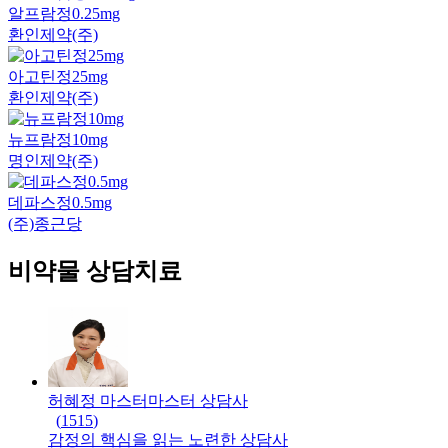
알프람정0.25mg
환인제약(주)
아고틴정25mg
환인제약(주)
뉴프람정10mg
명인제약(주)
데파스정0.5mg
(주)종근당
비약물 상담치료
허혜정 마스터
마스터
상담사
(
1515
)
감정의 핵심을 읽는 노련한 상담사