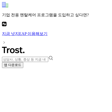
기업 전용 멘탈케어 프로그램
을 도입하고 싶다면?
지금
넛지EAP
이용해보기
앱 다운로드