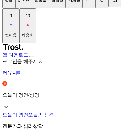
tci
상담
이초연
임명숙
허혜정
천세경
진로
성
9
10
번아웃
하용희
앱 다운로드
로그인을 해주세요
커뮤니티
오늘의 명언/성경
오늘의 명언
오늘의 성경
전문가와 심리상담