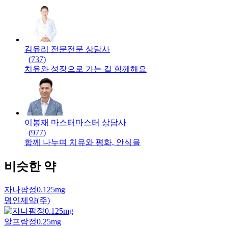
김유리 전문
전문
상담사
(
737
)
치유와 성장으로 가는 길 함께해요
이봉재 마스터
마스터
상담사
(
977
)
함께 나누며 치유와 평화, 안식을
비슷한 약
자나팜정0.125mg
명인제약(주)
알프람정0.25mg