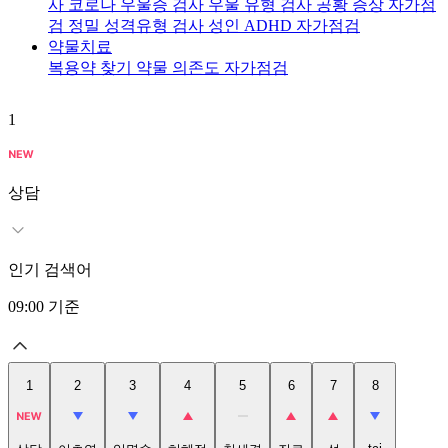
사
코로나 우울증 검사
우울 유형 검사
공황 증상 자가점
검
정밀 성격유형 검사
성인 ADHD 자가점검
약물치료
복용약 찾기
약물 의존도 자가점검
1
2
상담
인기 검색어
09:00
기준
1
2
3
4
5
6
7
8