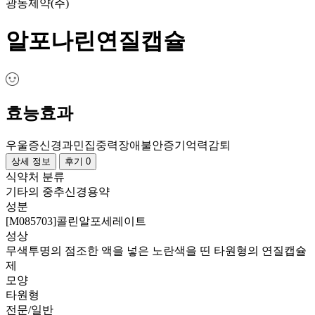
광동제약(주)
알포나린연질캡슐
효능효과
우울증
신경과민
집중력장애
불안증
기억력감퇴
상세 정보
후기 0
식약처 분류
기타의 중추신경용약
성분
[M085703]콜린알포세레이트
성상
무색투명의 점조한 액을 넣은 노란색을 띤 타원형의 연질캡슐
제
모양
타원형
전문/일반