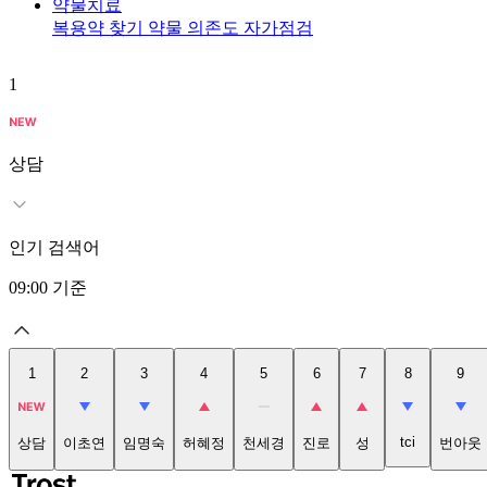
약물치료
복용약 찾기
약물 의존도 자가점검
1
상담
인기 검색어
09:00
기준
1
2
3
4
5
6
7
8
9
tci
상담
이초연
임명숙
허혜정
천세경
진로
성
번아웃