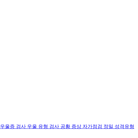
 우울증 검사
우울 유형 검사
공황 증상 자가점검
정밀 성격유형