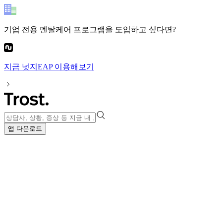
기업 전용 멘탈케어 프로그램
을 도입하고 싶다면?
지금
넛지EAP
이용해보기
앱 다운로드