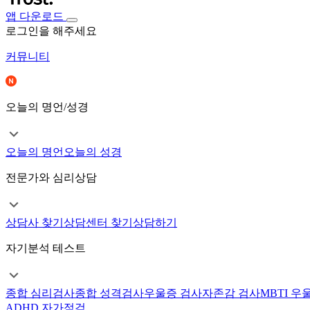
앱 다운로드
로그인을 해주세요
커뮤니티
오늘의 명언/성경
오늘의 명언
오늘의 성경
전문가와 심리상담
상담사 찾기
상담센터 찾기
상담하기
자기분석 테스트
종합 심리검사
종합 성격검사
우울증 검사
자존감 검사
MBTI 우
ADHD 자가점검