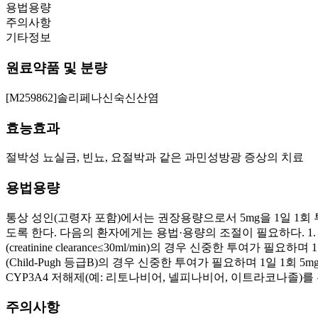
용법용량
주의사항
기타정보
원료약품 및 분량
[M259862]솔리페나신숙신산염
효능효과
절박성 뇨실금, 빈뇨, 요절박과 같은 과민성방광 증상의 치료
용법용량
통상 성인(고령자 포함)에서는 권장용량으로서 5mg을 1일 1회 
도록 한다. 다음의 환자에게는 용법·용량의 조절이 필요하다. 1. 신장애
(creatinine clearance≤30ml/min)의 경우 신중한 
(Child-Pugh 등급B)의 경우 신중한 투여가 필요하며 1일 1회 5
CYP3A4 저해제(예: 리토나비어, 넬피나비어, 이트라코나졸)를
주의사항