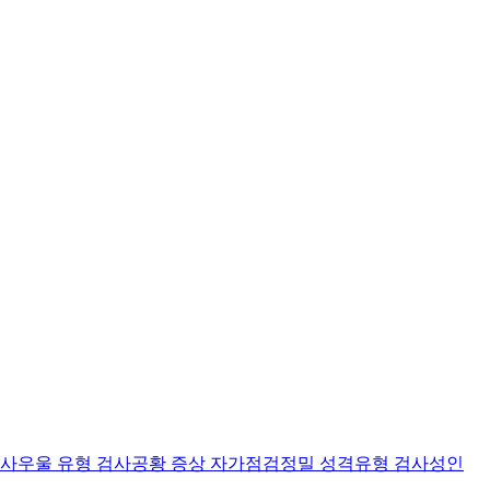
검사
우울 유형 검사
공황 증상 자가점검
정밀 성격유형 검사
성인