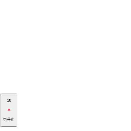
10
하용희