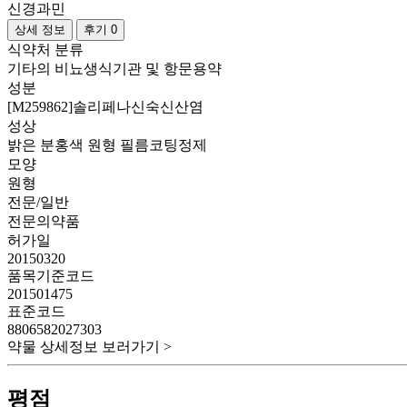
신경과민
상세 정보
후기 0
식약처 분류
기타의 비뇨생식기관 및 항문용약
성분
[M259862]솔리페나신숙신산염
성상
밝은 분홍색 원형 필름코팅정제
모양
원형
전문/일반
전문의약품
허가일
20150320
품목기준코드
201501475
표준코드
8806582027303
약물 상세정보 보러가기 >
평점