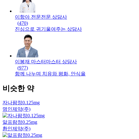
이항아 전문
전문
상담사
(
470
)
진심으로 귀기울여주는 상담사
이봉재 마스터
마스터
상담사
(
977
)
함께 나누며 치유와 평화, 안식을
비슷한 약
자나팜정0.125mg
명인제약(주)
알프람정0.25mg
환인제약(주)