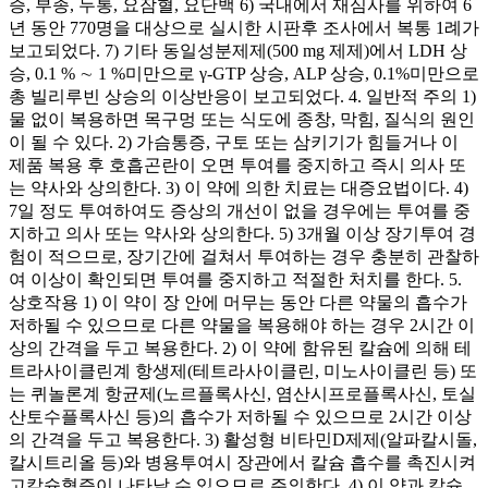
증, 부종, 두통, 요잠혈, 요단백 6) 국내에서 재심사를 위하여 6
년 동안 770명을 대상으로 실시한 시판후 조사에서 복통 1례가
보고되었다. 7) 기타 동일성분제제(500 mg 제제)에서 LDH 상
승, 0.1 % ∼ 1 %미만으로 γ-GTP 상승, ALP 상승, 0.1%미만으로
총 빌리루빈 상승의 이상반응이 보고되었다. 4. 일반적 주의 1)
물 없이 복용하면 목구멍 또는 식도에 종창, 막힘, 질식의 원인
이 될 수 있다. 2) 가슴통증, 구토 또는 삼키기가 힘들거나 이
제품 복용 후 호흡곤란이 오면 투여를 중지하고 즉시 의사 또
는 약사와 상의한다. 3) 이 약에 의한 치료는 대증요법이다. 4)
7일 정도 투여하여도 증상의 개선이 없을 경우에는 투여를 중
지하고 의사 또는 약사와 상의한다. 5) 3개월 이상 장기투여 경
험이 적으므로, 장기간에 걸쳐서 투여하는 경우 충분히 관찰하
여 이상이 확인되면 투여를 중지하고 적절한 처치를 한다. 5.
상호작용 1) 이 약이 장 안에 머무는 동안 다른 약물의 흡수가
저하될 수 있으므로 다른 약물을 복용해야 하는 경우 2시간 이
상의 간격을 두고 복용한다. 2) 이 약에 함유된 칼슘에 의해 테
트라사이클린계 항생제(테트라사이클린, 미노사이클린 등) 또
는 퀴놀론계 항균제(노르플록사신, 염산시프로플록사신, 토실
산토수플록사신 등)의 흡수가 저하될 수 있으므로 2시간 이상
의 간격을 두고 복용한다. 3) 활성형 비타민D제제(알파칼시돌,
칼시트리올 등)와 병용투여시 장관에서 칼슘 흡수를 촉진시켜
고칼슘혈증이 나타날 수 있으므로 주의한다. 4) 이 약과 칼슘