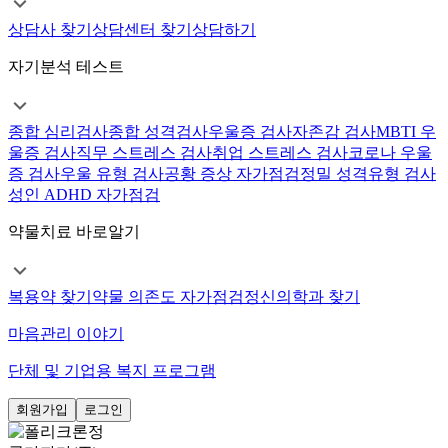
상담사 찾기
상담센터 찾기
상담하기
자기분석 테스트
종합 심리검사
종합 성격검사
우울증 검사
자존감 검사
MBTI 우
울증 검사
직무 스트레스 검사
취업 스트레스 검사
코로나 우울
증 검사
우울 유형 검사
공황 증상 자가점검
정밀 성격유형 검사
성인 ADHD 자가점검
약물치료 바로알기
복용약 찾기
약물 의존도 자가점검
정신의학과 찾기
마음관리 이야기
단체 및 기업용 복지 프로그램
회원가입
로그인