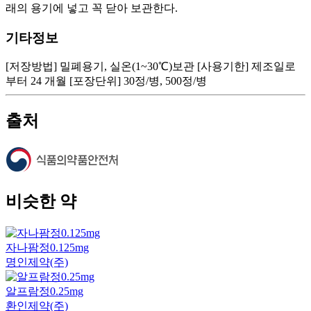
래의 용기에 넣고 꼭 닫아 보관한다.
기타정보
[저장방법] 밀폐용기, 실온(1~30℃)보관 [사용기한] 제조일로
부터 24 개월 [포장단위] 30정/병, 500정/병
출처
비슷한 약
자나팜정0.125mg
명인제약(주)
알프람정0.25mg
환인제약(주)