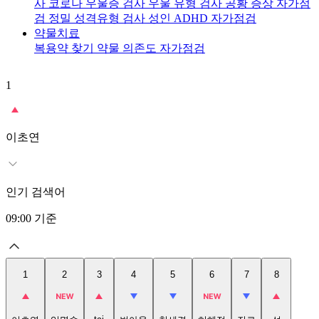
사
코로나 우울증 검사
우울 유형 검사
공황 증상 자가점
검
정밀 성격유형 검사
성인 ADHD 자가점검
약물치료
복용약 찾기
약물 의존도 자가점검
1
2
이초연
인기 검색어
09:00
기준
1
2
3
4
5
6
7
8