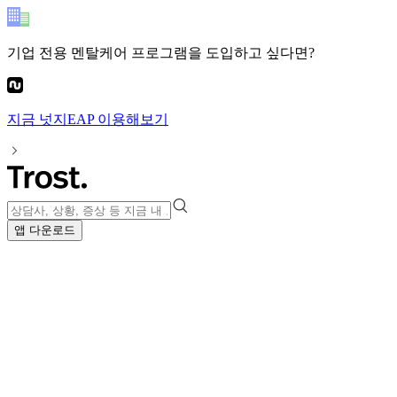
기업 전용 멘탈케어 프로그램
을 도입하고 싶다면?
지금
넛지EAP
이용해보기
앱 다운로드