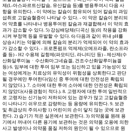
제(L-아스파르트산칼슘, 유산칼슘 등)를 병용투여시 다음 사
항을 유의한다. - 이 약에는 칼슘이 함유되어 있어 칼슘의 과잉
섭취로 고칼슘혈증이 나타날 수 있다. - 이 약은 칼슘이 분리되
어 약효를 나타내나 병용투여된 칼슘과 재결합해서 이 약의 효
과가 감소할 수 있다. 5) 강심배당체(디곡신 등)의 작용을 강화
시켜 부정맥 등을 유발할 수 있다. 6) 다음과 같이 위내 pH를
상승시키는 약물에 의해 칼슘의 분리가 억제되어 이 약의 효과
가 감소할 수 있다. - 프로톤펌프 억제제(오메프라졸, 란소프라
졸 등) - H2 수용체 길항제(파모티딘, 라니티딘 등) - 제산제(수
산화알루미늄ㆍ수산화마그네슘겔, 건조수산화알루미늄겔
등) 6. 임부에 대한 투여 임부 또는 임신하고 있을 가능성이 있
는 여성에게는 치료상의 유익성이 위험성을 상회한다고 판단
될 경우에만 투여한다(임신 중 투여에 대한 안전성은 확립되
지 않았다.). 7. 소아에 대한 투여 소아에 대한 안전성은 확립되
지 않았다(사용경험이 적다.). 8. 고령자에 대한 투여 일반적으
로 고령자는 신기능이 저하되어 있는 경우가 많고 고칼슘혈증
이 나타나기 쉬우므로 감량하는 등 용량에 유의한다. 9. 보관
및 취급상의 주의사항 1) 어린이의 손이 닿지 않는 곳에 보관
한다. 2) 습기가 적은 실온에서 보관한다. 3) 의약품을 원래 용
기에서 꺼내어 다른 용기에 보관하는 것은 의약품 오용에 의한
사고 발생이나 의약품 품질 저하의 원인이 될 수 있으므로 원