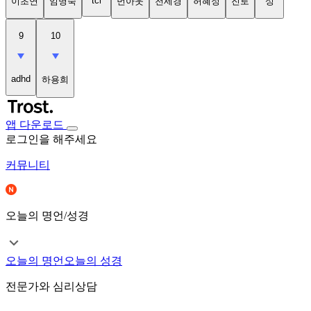
tci
이초연
임명숙
번아웃
천세경
허혜정
진로
성
9
10
adhd
하용희
앱 다운로드
로그인을 해주세요
커뮤니티
오늘의 명언/성경
오늘의 명언
오늘의 성경
전문가와 심리상담