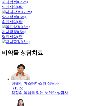
자나팜정0.25mg
명인제약(주)
알프람정0.5mg
환인제약(주)
자나팜정0.5mg
명인제약(주)
비약물 상담치료
허혜정 마스터
마스터
상담사
(
1515
)
감정의 핵심을 읽는 노련한 상담사