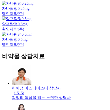
자나팜정0.25mg
명인제약(주)
알프람정0.5mg
환인제약(주)
자나팜정0.5mg
명인제약(주)
비약물 상담치료
허혜정 마스터
마스터
상담사
(
1515
)
감정의 핵심을 읽는 노련한 상담사