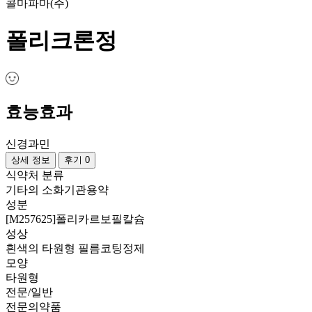
콜마파마(주)
폴리크론정
효능효과
신경과민
상세 정보
후기 0
식약처 분류
기타의 소화기관용약
성분
[M257625]폴리카르보필칼슘
성상
흰색의 타원형 필름코팅정제
모양
타원형
전문/일반
전문의약품