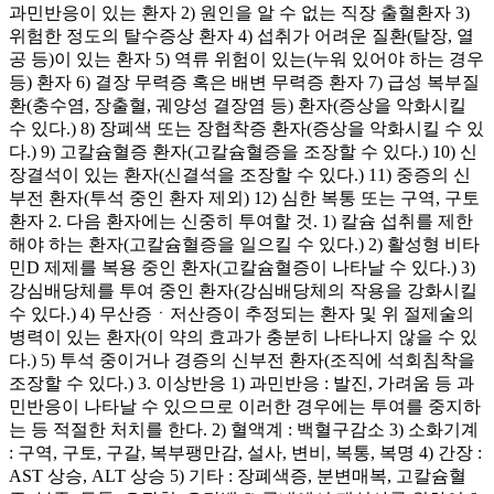
과민반응이 있는 환자 2) 원인을 알 수 없는 직장 출혈환자 3)
위험한 정도의 탈수증상 환자 4) 섭취가 어려운 질환(탈장, 열
공 등)이 있는 환자 5) 역류 위험이 있는(누워 있어야 하는 경우
등) 환자 6) 결장 무력증 혹은 배변 무력증 환자 7) 급성 복부질
환(충수염, 장출혈, 궤양성 결장염 등) 환자(증상을 악화시킬
수 있다.) 8) 장폐색 또는 장협착증 환자(증상을 악화시킬 수 있
다.) 9) 고칼슘혈증 환자(고칼슘혈증을 조장할 수 있다.) 10) 신
장결석이 있는 환자(신결석을 조장할 수 있다.) 11) 중증의 신
부전 환자(투석 중인 환자 제외) 12) 심한 복통 또는 구역, 구토
환자 2. 다음 환자에는 신중히 투여할 것. 1) 칼슘 섭취를 제한
해야 하는 환자(고칼슘혈증을 일으킬 수 있다.) 2) 활성형 비타
민D 제제를 복용 중인 환자(고칼슘혈증이 나타날 수 있다.) 3)
강심배당체를 투여 중인 환자(강심배당체의 작용을 강화시킬
수 있다.) 4) 무산증ㆍ저산증이 추정되는 환자 및 위 절제술의
병력이 있는 환자(이 약의 효과가 충분히 나타나지 않을 수 있
다.) 5) 투석 중이거나 경증의 신부전 환자(조직에 석회침착을
조장할 수 있다.) 3. 이상반응 1) 과민반응 : 발진, 가려움 등 과
민반응이 나타날 수 있으므로 이러한 경우에는 투여를 중지하
는 등 적절한 처치를 한다. 2) 혈액계 : 백혈구감소 3) 소화기계
: 구역, 구토, 구갈, 복부팽만감, 설사, 변비, 복통, 복명 4) 간장 :
AST 상승, ALT 상승 5) 기타 : 장폐색증, 분변매복, 고칼슘혈