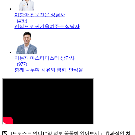
이항아 전문
전문
상담사
(
470
)
진심으로 귀기울여주는 상담사
이봉재 마스터
마스터
상담사
(
977
)
함께 나누며 치유와 평화, 안식을
💌 [트로스트 언니] "약 정보 꼼꼼히 읽어보시고 효과적인 치