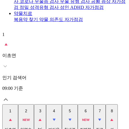
사
코로나 우울증 검사
우울 유형 검사
공황 증상 자가점
검
정밀 성격유형 검사
성인 ADHD 자가점검
약물치료
복용약 찾기
약물 의존도 자가점검
1
2
이초연
인기 검색어
09:00
기준
1
2
3
4
5
6
7
8