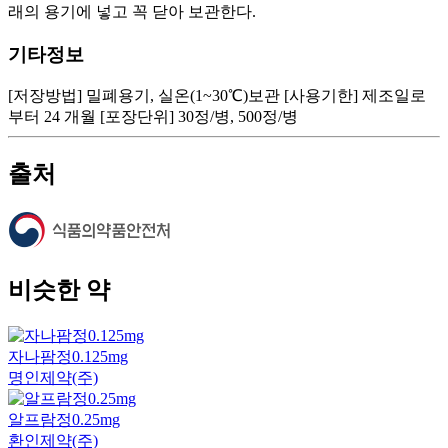
래의 용기에 넣고 꼭 닫아 보관한다.
기타정보
[저장방법] 밀폐용기, 실온(1~30℃)보관 [사용기한] 제조일로
부터 24 개월 [포장단위] 30정/병, 500정/병
출처
비슷한 약
자나팜정0.125mg
명인제약(주)
알프람정0.25mg
환인제약(주)