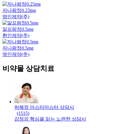
자나팜정0.25mg
명인제약(주)
알프람정0.5mg
환인제약(주)
자나팜정0.5mg
명인제약(주)
비약물 상담치료
허혜정 마스터
마스터
상담사
(
1515
)
감정의 핵심을 읽는 노련한 상담사