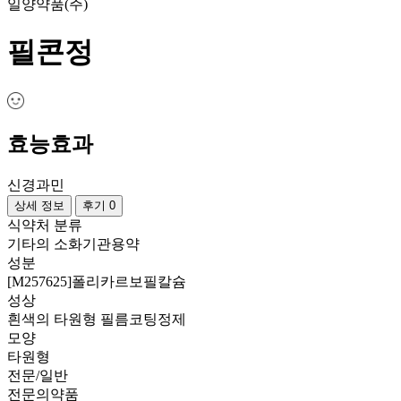
일양약품(주)
필콘정
효능효과
신경과민
상세 정보
후기 0
식약처 분류
기타의 소화기관용약
성분
[M257625]폴리카르보필칼슘
성상
흰색의 타원형 필름코팅정제
모양
타원형
전문/일반
전문의약품