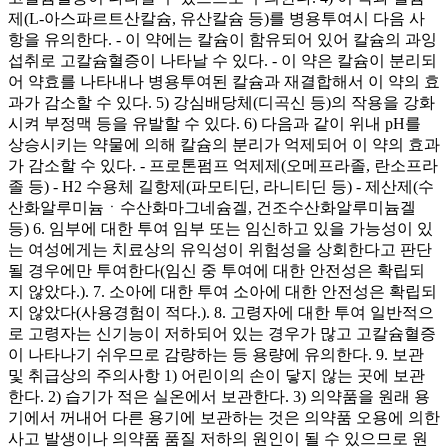
제(L-아스파르트산칼슘, 유산칼슘 등)를 병용투여시 다음 사
항을 유의한다. - 이 약에는 칼슘이 함유되어 있어 칼슘의 과잉
섭취로 고칼슘혈증이 나타날 수 있다. - 이 약은 칼슘이 분리되
어 약효를 나타내나 병용투여된 칼슘과 재결합해서 이 약의 효
과가 감소할 수 있다. 5) 강심배당체(디곡신 등)의 작용을 강화
시켜 부정맥 등을 유발할 수 있다. 6) 다음과 같이 위내 pH를
상승시키는 약물에 의해 칼슘의 분리가 억제되어 이 약의 효과
가 감소할 수 있다. - 프로톤펌프 억제제(오메프라졸, 란소프라
졸 등) - H2 수용체 길항제(파모티딘, 라니티딘 등) - 제산제(수
산화알루미늄ㆍ수산화마그네슘겔, 건조수산화알루미늄겔
등) 6. 임부에 대한 투여 임부 또는 임신하고 있을 가능성이 있
는 여성에게는 치료상의 유익성이 위험성을 상회한다고 판단
될 경우에만 투여한다(임신 중 투여에 대한 안전성은 확립되
지 않았다.). 7. 소아에 대한 투여 소아에 대한 안전성은 확립되
지 않았다(사용경험이 적다.). 8. 고령자에 대한 투여 일반적으
로 고령자는 신기능이 저하되어 있는 경우가 많고 고칼슘혈증
이 나타나기 쉬우므로 감량하는 등 용량에 유의한다. 9. 보관
및 취급상의 주의사항 1) 어린이의 손이 닿지 않는 곳에 보관
한다. 2) 습기가 적은 실온에서 보관한다. 3) 의약품을 원래 용
기에서 꺼내어 다른 용기에 보관하는 것은 의약품 오용에 의한
사고 발생이나 의약품 품질 저하의 원인이 될 수 있으므로 원