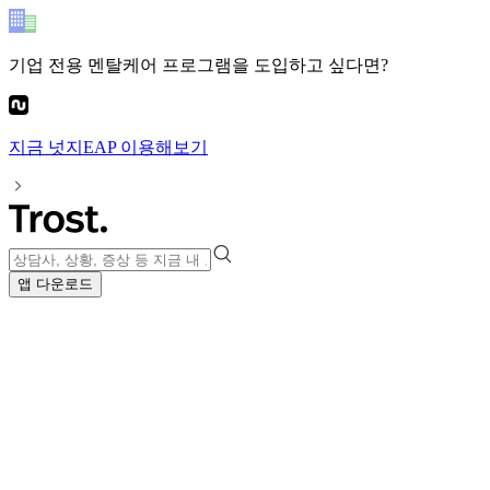
기업 전용 멘탈케어 프로그램
을 도입하고 싶다면?
지금
넛지EAP
이용해보기
앱 다운로드