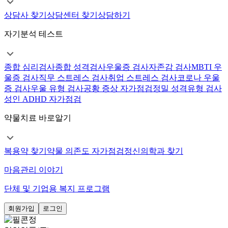
상담사 찾기
상담센터 찾기
상담하기
자기분석 테스트
종합 심리검사
종합 성격검사
우울증 검사
자존감 검사
MBTI 우
울증 검사
직무 스트레스 검사
취업 스트레스 검사
코로나 우울
증 검사
우울 유형 검사
공황 증상 자가점검
정밀 성격유형 검사
성인 ADHD 자가점검
약물치료 바로알기
복용약 찾기
약물 의존도 자가점검
정신의학과 찾기
마음관리 이야기
단체 및 기업용 복지 프로그램
회원가입
로그인