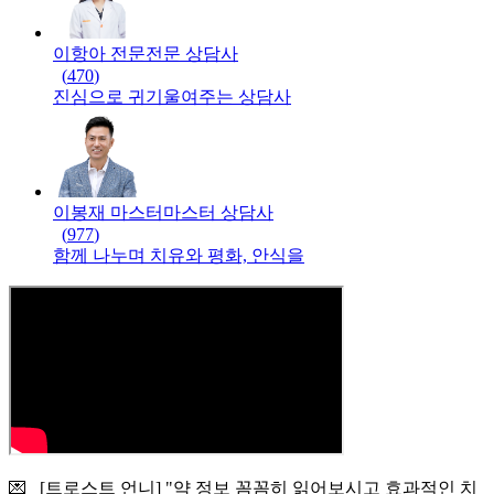
이항아 전문
전문
상담사
(
470
)
진심으로 귀기울여주는 상담사
이봉재 마스터
마스터
상담사
(
977
)
함께 나누며 치유와 평화, 안식을
💌 [트로스트 언니] "약 정보 꼼꼼히 읽어보시고 효과적인 치