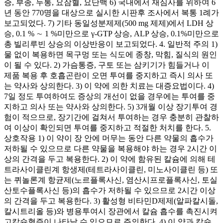
증, 부종, 두통, 요잠혈, 요단백 6) 국내에서 재심사를 위하여 6
년 동안 770명을 대상으로 실시한 시판후 조사에서 복통 1례가
보고되었다. 7) 기타 동일성분제제(500 mg 제제)에서 LDH 상
승, 0.1 % ∼ 1 %미만으로 γ-GTP 상승, ALP 상승, 0.1%미만으로
총 빌리루빈 상승의 이상반응이 보고되었다. 4. 일반적 주의 1)
물 없이 복용하면 목구멍 또는 식도에 종창, 막힘, 질식의 원인
이 될 수 있다. 2) 가슴통증, 구토 또는 삼키기가 힘들거나 이
제품 복용 후 호흡곤란이 오면 투여를 중지하고 즉시 의사 또
는 약사와 상의한다. 3) 이 약에 의한 치료는 대증요법이다. 4)
7일 정도 투여하여도 증상의 개선이 없을 경우에는 투여를 중
지하고 의사 또는 약사와 상의한다. 5) 3개월 이상 장기투여 경
험이 적으므로, 장기간에 걸쳐서 투여하는 경우 충분히 관찰하
여 이상이 확인되면 투여를 중지하고 적절한 처치를 한다. 5.
상호작용 1) 이 약이 장 안에 머무는 동안 다른 약물의 흡수가
저하될 수 있으므로 다른 약물을 복용해야 하는 경우 2시간 이
상의 간격을 두고 복용한다. 2) 이 약에 함유된 칼슘에 의해 테
트라사이클린계 항생제(테트라사이클린, 미노사이클린 등) 또
는 퀴놀론계 항균제(노르플록사신, 염산시프로플록사신, 토실
산토수플록사신 등)의 흡수가 저하될 수 있으므로 2시간 이상
의 간격을 두고 복용한다. 3) 활성형 비타민D제제(알파칼시돌,
칼시트리올 등)와 병용투여시 장관에서 칼슘 흡수를 촉진시켜
고칼슘혈증이 나타날 수 있으므로 주의한다. 4) 이 약과 칼슘