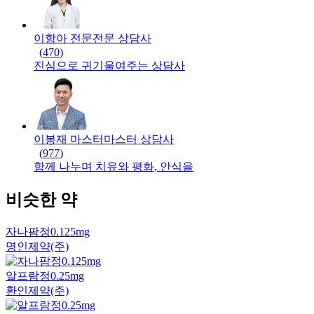
이항아 전문
전문
상담사
(
470
)
진심으로 귀기울여주는 상담사
이봉재 마스터
마스터
상담사
(
977
)
함께 나누며 치유와 평화, 안식을
비슷한 약
자나팜정0.125mg
명인제약(주)
알프람정0.25mg
환인제약(주)