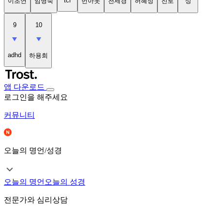
tci
이초연
임명숙
번아웃
천세경
허혜정
진로
성
9
10
adhd
하용희
앱 다운로드
로그인을 해주세요
커뮤니티
오늘의 명언/성경
오늘의 명언
오늘의 성경
전문가와 심리상담