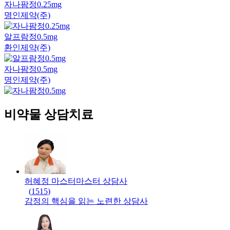
자나팜정0.25mg
명인제약(주)
알프람정0.5mg
환인제약(주)
자나팜정0.5mg
명인제약(주)
비약물 상담치료
허혜정 마스터
마스터
상담사
(
1515
)
감정의 핵심을 읽는 노련한 상담사