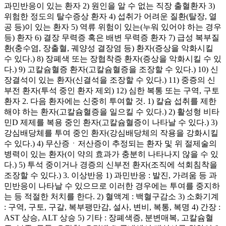
과민반응이 있는 환자 2) 원인을 알 수 없는 직장 출혈환자 3)
위험한 정도의 탈수증상 환자 4) 섭취가 어려운 질환(탈장, 열
공 등)이 있는 환자 5) 역류 위험이 있는(누워 있어야 하는 경우
등) 환자 6) 결장 무력증 혹은 배변 무력증 환자 7) 급성 복부질
환(충수염, 장출혈, 궤양성 결장염 등) 환자(증상을 악화시킬
수 있다.) 8) 장폐색 또는 장협착증 환자(증상을 악화시킬 수 있
다.) 9) 고칼슘혈증 환자(고칼슘혈증을 조장할 수 있다.) 10) 신
장결석이 있는 환자(신결석을 조장할 수 있다.) 11) 중증의 신
부전 환자(투석 중인 환자 제외) 12) 심한 복통 또는 구역, 구토
환자 2. 다음 환자에는 신중히 투여할 것. 1) 칼슘 섭취를 제한
해야 하는 환자(고칼슘혈증을 일으킬 수 있다.) 2) 활성형 비타
민D 제제를 복용 중인 환자(고칼슘혈증이 나타날 수 있다.) 3)
강심배당체를 투여 중인 환자(강심배당체의 작용을 강화시킬
수 있다.) 4) 무산증ㆍ저산증이 추정되는 환자 및 위 절제술의
병력이 있는 환자(이 약의 효과가 충분히 나타나지 않을 수 있
다.) 5) 투석 중이거나 경증의 신부전 환자(조직에 석회침착을
조장할 수 있다.) 3. 이상반응 1) 과민반응 : 발진, 가려움 등 과
민반응이 나타날 수 있으므로 이러한 경우에는 투여를 중지하
는 등 적절한 처치를 한다. 2) 혈액계 : 백혈구감소 3) 소화기계
: 구역, 구토, 구갈, 복부팽만감, 설사, 변비, 복통, 복명 4) 간장 :
AST 상승, ALT 상승 5) 기타 : 장폐색증, 분변매복, 고칼슘혈