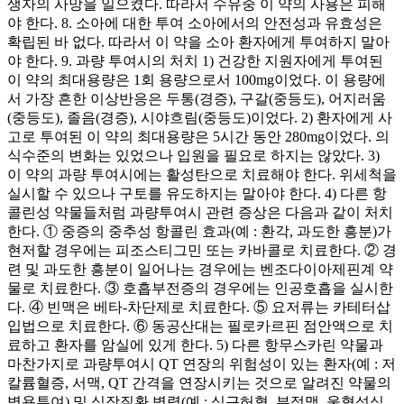
생자의 사망을 일으켰다. 따라서 수유중 이 약의 사용은 피해
야 한다. 8. 소아에 대한 투여 소아에서의 안전성과 유효성은
확립된 바 없다. 따라서 이 약을 소아 환자에게 투여하지 말아
야 한다. 9. 과량 투여시의 처치 1) 건강한 지원자에게 투여된
이 약의 최대용량은 1회 용량으로서 100mg이었다. 이 용량에
서 가장 흔한 이상반응은 두통(경증), 구갈(중등도), 어지러움
(중등도), 졸음(경증), 시야흐림(중등도)이었다. 2) 환자에게 사
고로 투여된 이 약의 최대용량은 5시간 동안 280mg이었다. 의
식수준의 변화는 있었으나 입원을 필요로 하지는 않았다. 3)
이 약의 과량 투여시에는 활성탄으로 치료해야 한다. 위세척을
실시할 수 있으나 구토를 유도하지는 말아야 한다. 4) 다른 항
콜린성 약물들처럼 과량투여시 관련 증상은 다음과 같이 처치
한다. ① 중증의 중추성 항콜린 효과(예 : 환각, 과도한 흥분)가
현저할 경우에는 피조스티그민 또는 카바콜로 치료한다. ② 경
련 및 과도한 흥분이 일어나는 경우에는 벤조다이아제핀계 약
물로 치료한다. ③ 호흡부전증의 경우에는 인공호흡을 실시한
다. ④ 빈맥은 베타-차단제로 치료한다. ⑤ 요저류는 카테터삽
입법으로 치료한다. ⑥ 동공산대는 필로카르핀 점안액으로 치
료하고 환자를 암실에 있게 한다. 5) 다른 항무스카린 약물과
마찬가지로 과량투여시 QT 연장의 위험성이 있는 환자(예 : 저
칼륨혈증, 서맥, QT 간격을 연장시키는 것으로 알려진 약물의
병용투여) 및 심장질환 병력(예 : 심근허혈, 부정맥, 울혈성심