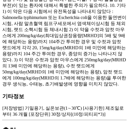
부전)이 있는 환자에 대해서 특별한 주의가 필요하다. 10. 기타
1) 이 약은 다음 시험에서 유전독성을 나타내지 않았다 :
Salmonella typhimurium 또는 Escherichia coli을 이용한 돌연변이
시험, 사람 말초혈액 림프구세포에서 염색체이상시험 등 체외
시험, 랫드 소핵시험 등 체내시험 2) 이 약을 수컷과 암컷 마우
스에게 200mg/kg/day(최대임상권장용량[MRHD]의 5배 및 9배
에 해당하는 용량)까지 104주간 투여한 경우 및 수컷과 암컷
랫드에게 각각 20, 15mg/kg/day(MRHD의 1배 미만에 해당하는
용량)까지 104 주간 투여한 경우, 종양의 증가는 나타나지 않
았다. 3) 이 약은 수컷과 암컷 마우스에게 250mg/kg/day(MRHD
의 13배 미만에 해당하는 용량), 수컷 랫드에게
50mg/kg/day(MRHD의 1배 미만에 해당하는 용량), 암컷 랫드
에게 100mg/kg/day(MRHD의 1.7배에 해당하는 용량)을 투여한
경우 생식능, 수태능, 초기배발생에 영향을 미치지 않았다.
기타정보
[저장방법] 기밀용기, 실온보관(1∼30℃) [사용기한] 제조일로
부터 36 개월 [포장단위] 30정/상자[(10정/피티피*3)]