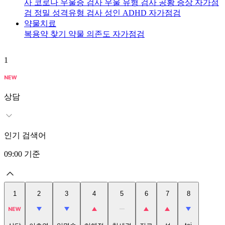
사
코로나 우울증 검사
우울 유형 검사
공황 증상 자가점
검
정밀 성격유형 검사
성인 ADHD 자가점검
약물치료
복용약 찾기
약물 의존도 자가점검
1
2
상담
인기 검색어
09:00
기준
1
2
3
4
5
6
7
8