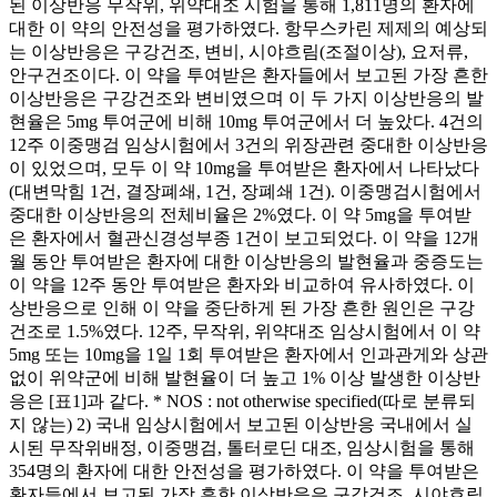
된 이상반응 무작위, 위약대조 시험을 통해 1,811명의 환자에
대한 이 약의 안전성을 평가하였다. 항무스카린 제제의 예상되
는 이상반응은 구강건조, 변비, 시야흐림(조절이상), 요저류,
안구건조이다. 이 약을 투여받은 환자들에서 보고된 가장 흔한
이상반응은 구강건조와 변비였으며 이 두 가지 이상반응의 발
현율은 5mg 투여군에 비해 10mg 투여군에서 더 높았다. 4건의
12주 이중맹검 임상시험에서 3건의 위장관련 중대한 이상반응
이 있었으며, 모두 이 약 10mg을 투여받은 환자에서 나타났다
(대변막힘 1건, 결장폐쇄, 1건, 장폐쇄 1건). 이중맹검시험에서
중대한 이상반응의 전체비율은 2%였다. 이 약 5mg을 투여받
은 환자에서 혈관신경성부종 1건이 보고되었다. 이 약을 12개
월 동안 투여받은 환자에 대한 이상반응의 발현율과 중증도는
이 약을 12주 동안 투여받은 환자와 비교하여 유사하였다. 이
상반응으로 인해 이 약을 중단하게 된 가장 흔한 원인은 구강
건조로 1.5%였다. 12주, 무작위, 위약대조 임상시험에서 이 약
5mg 또는 10mg을 1일 1회 투여받은 환자에서 인과관게와 상관
없이 위약군에 비해 발현율이 더 높고 1% 이상 발생한 이상반
응은 [표1]과 같다. * NOS : not otherwise specified(따로 분류되
지 않는) 2) 국내 임상시험에서 보고된 이상반응 국내에서 실
시된 무작위배정, 이중맹검, 톨터로딘 대조, 임상시험을 통해
354명의 환자에 대한 안전성을 평가하였다. 이 약을 투여받은
환자들에서 보고된 가장 흔한 이상반응은 구강건조, 시야흐림,