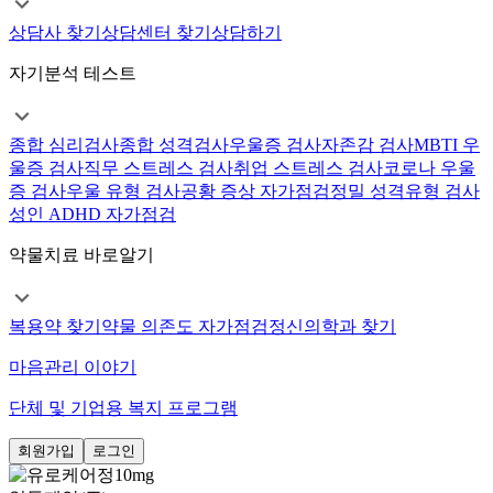
상담사 찾기
상담센터 찾기
상담하기
자기분석 테스트
종합 심리검사
종합 성격검사
우울증 검사
자존감 검사
MBTI 우
울증 검사
직무 스트레스 검사
취업 스트레스 검사
코로나 우울
증 검사
우울 유형 검사
공황 증상 자가점검
정밀 성격유형 검사
성인 ADHD 자가점검
약물치료 바로알기
복용약 찾기
약물 의존도 자가점검
정신의학과 찾기
마음관리 이야기
단체 및 기업용 복지 프로그램
회원가입
로그인