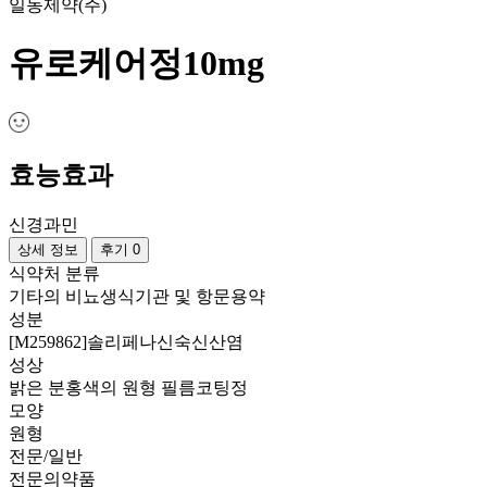
일동제약(주)
유로케어정10mg
효능효과
신경과민
상세 정보
후기 0
식약처 분류
기타의 비뇨생식기관 및 항문용약
성분
[M259862]솔리페나신숙신산염
성상
밝은 분홍색의 원형 필름코팅정
모양
원형
전문/일반
전문의약품