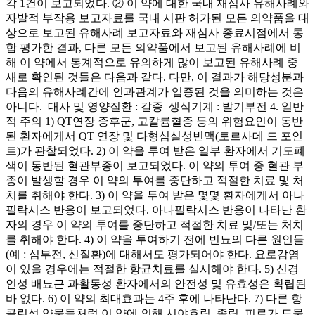
각 1건이 보고되었다. ② 이 약에 대한 국내 재심사 유해사례와
자발적 부작용 보고자료를 국내 시판 허가된 모든 의약품을 대
상으로 보고된 유해사례 보고자료와 재심사 종료시점에서 통
합 평가한 결과, 다른 모든 의약품에서 보고된 유해사례에 비
해 이 약에서 통계적으로 유의하게 많이 보고된 유해사례 중
새로 확인된 것들은 다음과 같다. 다만, 이 결과가 해당성분과
다음의 유해사례간에 인과관계가 입증된 것을 의미하는 것은
아니다. ­ 대사 및 영양질환 : 갈증 ­ 생식기계 : 발기부전 4. 일반
적 주의 1) QT연장 증후군, 고칼륨혈증 등의 위험요인이 동반
된 환자에게서 QT 연장 및 다형심실성빈맥(토르사데 드 포인
트)가 관찰되었다. 2) 이 약을 투여 받은 일부 환자에서 기도폐
색이 동반된 혈관부종이 보고되었다. 이 약의 투여 중 혈관 부
종이 발생할 경우 이 약의 투여를 중단하고 적절한 치료 및 처
치를 취해야 한다. 3) 이 약을 투여 받은 몇몇 환자에게서 아나
필락시스 반응이 보고되었다. 아나필락시스 반응이 나타난 환
자의 경우 이 약의 투여를 중단하고 적절한 치료 및/또는 처치
를 취해야 한다. 4) 이 약을 투여하기 전에 빈뇨의 다른 원인들
(예 : 심부전, 신질환)에 대해서도 평가되어야 한다. 요로감염
이 있을 경우에는 적절한 항균치료를 실시해야 한다. 5) 신경
인성 배뇨근 과활동성 환자에서의 안전성 및 유효성은 확립된
바 없다. 6) 이 약의 최대효과는 4주 후에 나타난다. 7) 다른 항
콜린성 약물들처럼 이 약에 의해 시야흐림, 졸림, 피로가 드물