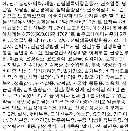
쇄, 신기능장애악화, 폐렴, 전립샘특이항원증가, 난소암종, 담
관암, 자궁암, 심근경색증, 심박출량감소, 연조직염이 각 1건
순으로 보고되었으며, 이중 이약과 인과 관계를 배제할 수 없
는 약물유해반응발현율은 0.1%(9/8,616명)[9건]로 요저류 7건,
배뇨불능, 급성신부전 각 1건이 보고되었다. 예상하지 못한 유
해사례는 0.77%(66/8,616명)[70건]로 혈중크레아티닌증가 5건,
빈뇨, 얼굴부종 각 4건, 배뇨장애, 전립샘특이항원증가 각 3건,
설사, 긴박뇨, 신경인성방광, 피부저림, 전신부종, 남성회음부
통증, 불면증 각 2건, 천공성십이지장궤양, 헛배부름, 급성신부
전, 야뇨증, 요량감소, 요로결석, 요실금, 감각이상, 보행곤란,
사지떨림, 가슴긴장, 가슴통증, 눈주위부종, 부종, 양성전립선
비대증, 남성생식기가려움증, 발기감소, 발기부전, 비정상오르
가즘, 역행성사정, 혈정액, 폐렴, 각화증, 탈모, 가라앉는느낌,
불안, 성욕감소, 난소암종, 담관암, 자궁암, 등통증, 질출혈, 심
근경색증, 심박출량감소, 실신, 청력장애, 연조직염 각 1건 순
으로 보고되었으며, 이 중 이 약과 인과관계를 배제할 수 없는
약물유해반응 발현율은 0.35% (30/8,616명)[32건]로 얼굴부종
4건, 빈뇨, 배뇨장애 각 3건, 긴박뇨, 신경인성방광, 피부저림
각 2건, 설사, 헛배부름, 급성신부전, 야뇨증, 요량감소, 감각이
상, 전신부종, 가슴긴장, 눈주위부종, 부종, 남성회음부통증, 양
성전립선비대증, 남성생식기가려움증, 발기부전, 불면증, 불안