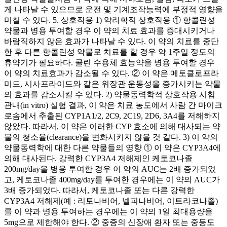
게 나타날 수 있으므로 운전 및 기계조작능력에 부정적 영향을
미칠 수 있다. 5. 상호작용 1) 약리학적 상호작용 ① 항콜린성
약물과 병용 투여할 경우 이 약의 치료 효과를 증대시키거나
바람직하지 않은 효과가 나타날 수 있다. 이 약의 치료를 중단
한 후 다른 항콜린성 약물로 치료를 할 경우 약 1주일 정도의
휴약기가 필요하다. 콜린 수용체 효능약을 병용 투여할 경우
이 약의 치료효과가 감소될 수 있다. ② 이 약은 메토클로프라
미드, 시사프라이드와 같은 위장관 운동성을 증가시키는 약물
의 효과를 감소시킬 수 있다. 2) 약물동력학적 상호작용 시험
관내(in vitro) 실험 결과, 이 약은 치료 농도에서 사람 간 마이크
로솜에서 추출된 CYP1A1/2, 2C9, 2C19, 2D6, 3A4를 저해하지
않았다. 따라서, 이 약은 이러한 CYP 효소에 의해 대사되는 약
물의 청소율(clearance)을 변화시키지 않을 것 같다. 3) 이 약의
약물동력학에 대한 다른 약물들의 영향 ① 이 약은 CYP3A4에
의해 대사된다. 강력한 CYP3A4 저해제인 케토코나졸
200mg/day을 병용 투여한 경우 이 약의 AUC는 2배 증가되었
고, 케토코나졸 400mg/day를 투여한 경우에는 이 약의 AUC가
3배 증가되었다. 따라서, 케토코나졸 또는 다른 강력한
CYP3A4 저해제(예 : 리토나비어, 넬피나비어, 이트라코나졸)
를 이 약과 병용 투여하는 경우에는 이 약의 1일 최대용량을
5mg으로 제한해야 한다. ② 중증의 신장애 환자 또는 중등도