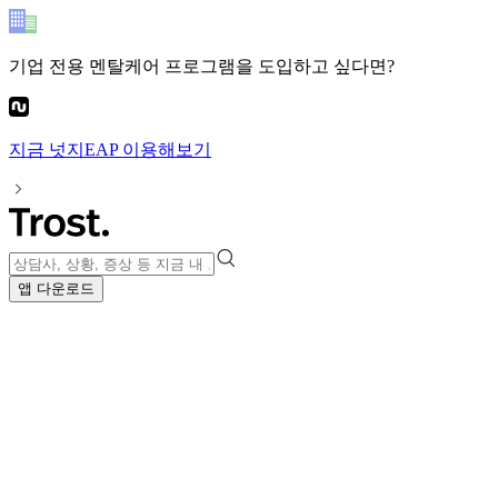
기업 전용 멘탈케어 프로그램
을 도입하고 싶다면?
지금
넛지EAP
이용해보기
앱 다운로드