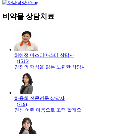
비약물 상담치료
허혜정 마스터
마스터
상담사
(
1515
)
감정의 핵심을 읽는 노련한 상담사
하용희 전문
전문
상담사
(
719
)
진심 어린 마음으로 조력 할게요