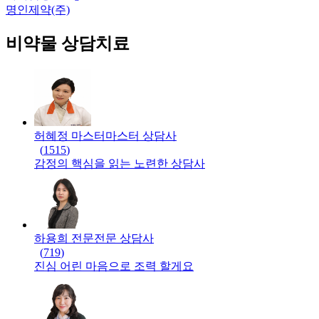
명인제약(주)
비약물 상담치료
허혜정 마스터
마스터
상담사
(
1515
)
감정의 핵심을 읽는 노련한 상담사
하용희 전문
전문
상담사
(
719
)
진심 어린 마음으로 조력 할게요