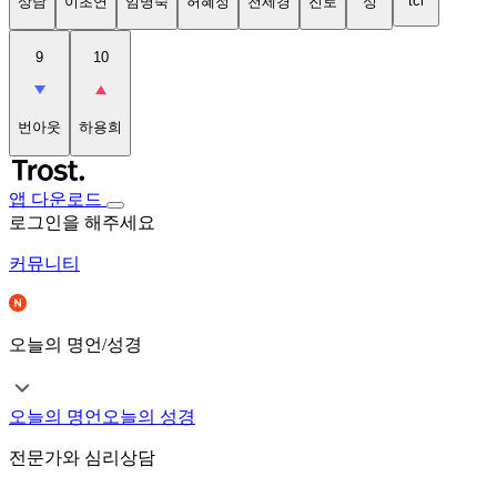
tci
상담
이초연
임명숙
허혜정
천세경
진로
성
9
10
번아웃
하용희
앱 다운로드
로그인을 해주세요
커뮤니티
오늘의 명언/성경
오늘의 명언
오늘의 성경
전문가와 심리상담