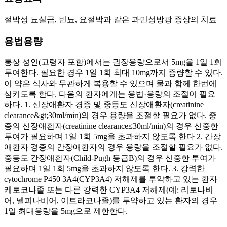
절박성 뇨실금, 빈뇨, 요절박과 같은 과민성방광 증상의 치료
용법용량
통상 성인(고령자 포함)에서는 권장용량으로서 5mg을 1일 1회
투여한다. 필요한 경우 1일 1회 최대 10mg까지 증량할 수 있다.
이 약은 식사와 무관하게 복용할 수 있으며 물과 함께 한번에
삼키도록 한다. 다음의 환자에게는 용법·용량의 조절이 필요
하다. 1. 신장애환자 경증 및 중등도 신장애환자(creatinine
clearance&gt;30ml/min)의 경우 용량을 조절할 필요가 없다. 중
증의 신장애환자(creatinine clearance≤30ml/min)의 경우 신중한
투여가 필요하며 1일 1회 5mg을 초과하지 않도록 한다 2. 간장
애환자 경증의 간장애환자의 경우 용량을 조절할 필요가 없다.
중등도 간장애환자(Child-Pugh 등급B)의 경우 신중한 투여가
필요하며 1일 1회 5mg을 초과하지 않도록 한다. 3. 강력한
cytochrome P450 3A4(CYP3A4) 저해제를 투약하고 있는 환자
케토코나졸 또는 다른 강력한 CYP3A4 저해제(예: 리토나비
어, 넬피나비어, 이트라코나졸)를 투약하고 있는 환자의 경우
1일 최대용량을 5mg으로 제한한다.