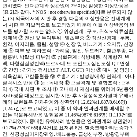
변비였다. 인과관계와 상관없이 2%이상 발생한 이상반응은
[표 2]와 같다. * NOS : not otherwise specified(따로 분류되지 않
는) 3) 외국에서의 시판 후 경험 다음의 이상반응은 전세계에
서 시판 후 자발적으로 보고되었기 때문에 이들 이상반응의 빈
도를 평가할 자료는 없다. ① 위장관계 : 구토, 위식도역류질환,
장폐색 ② 전신 및 투여부위 : 말초부종 ③ 정신신경계 : 두통,
환각, 어지러움, 졸림, 섬망 ④ 신장 및 비뇨기계 : 요저류, 신장
애 ⑤ 피부 및 피하조직 : 가려움, 발진, 두드러기, 혈관부종, 다
형홍반, 박탈성 피부염 ⑥ 심혈관계 : 심방세동, 심계항진, 빈
맥, 다형심실성빈맥(토르사데 드 포인트), 심전도상 QT 연장
⑦ 간장 : 간기능 검사(AST, ALT, GGT) 이상 ⑧ 대사 및 영양 :
식욕감퇴, 고칼륨혈증 ⑨ 호흡기계 : 발성장애 ⑩ 면역계 : 아나
필락시스 반응 ⑪ 눈 : 녹내장 ⑫ 근골격계 및 결합조직 : 근위
약 4) 국내 시판 후 조사 ① 국내에서 재심사를 위하여 6년동안
8,616명을 대상으로 실시한 시판 후 사용성적조사결과 유해사
례의 발현율은 인과관계와 상관없이 12.62%(1,087/8,616명)
[1,245건]로 보고되었고, 이 중 이 약과 인과관계를 배제할 수
없는 약물유해반응 발현율은 11.46%(987/8,616명) [1,119건]로
보고되었다. 중대한 유해사례 발현율은 인과관계와 상관없이
0.27%(23/8,616명)[24건]로 요저류 8건, 혈중크레아티닌증가 3
건, 천공성십이지장궤양, 배뇨불능, 급성신부전, 방광경부폐