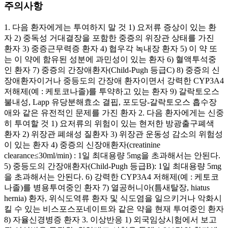
주의사항
1. 다음 환자에게는 투여하지 말 것 1) 요저류 증상이 있는 환
자 2) 중독성 거대결장을 포함한 중증의 위장관 상태를 가진
환자 3) 중증근무력증 환자 4) 협우각 녹내장 환자 5) 이 약 또
는 이 약에 함유된 성분에 과민성이 있는 환자 6) 혈액투석중
인 환자 7) 중증의 간장애환자(Child-Pugh 등급C) 8) 중증의 신
장애환자이거나 중등도의 간장애 환자이면서 강력한 CYP3A4
저해제(예 : 케토코나졸)를 투약하고 있는 환자 9) 갈락토오스
불내성, Lapp 유당분해효소 결핍, 포도당-갈락토오스 흡수장
애와 같은 유전적인 문제를 가진 환자 2. 다음 환자에게는 신중
히 투여할 것 1) 요저류의 위험이 있는 현저한 방광출구폐색
환자 2) 위장관 폐쇄성 질환자 3) 위장관 운동성 감소의 위험성
이 있는 환자 4) 중증의 신장애환자(creatinine
clearance≤30ml/min) : 1일 최대용량 5mg을 초과해서는 안된다.
5) 중등도의 간장애환자(Child-Pugh 등급B): 1일 최대용량 5mg
을 초과해서는 안된다. 6) 강력한 CYP3A4 저해제(예 : 케토코
나졸)를 병용투여중인 환자 7) 열공허니아(틈새탈장, hiatus
hernia) 환자, 위식도역류 환자 및 식도염을 일으키거나 악화시
킬 수 있는 비스포스포네이트와 같은 약을 현재 투여중인 환자
8) 자율신경병증 환자 3. 이상반응 1) 외국임상시험에서 보고