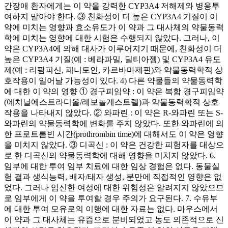
간장애 환자에게는 이 약을 강력한 CYP3A4 저해제와 병용투
여하지 말아야 한다. ③ 친화성이 더 높은 CYP3A4 기질이 이
약에 미치는 영향과 효소유도가 이 약과 그 대사체의 약물동력
학에 미치는 영향에 대한 시험은 수행되지 않았다. 그러나, 이
약은 CYP3A4에 의해 대사가 이루어지기 때문에, 친화성이 더
높은 CYP3A4 기질(예 : 베라파밀, 딜티아젬) 및 CYP3A4 유도
제(예 : 리팜피신, 페니토인, 카르바마제핀)와 약물동력학적 상
호작용이 일어날 가능성이 있다. 4) 다른 약물들의 약물동력학
에 대한 이 약의 영향 ① 경구피임약 : 이 약은 복합 경구피임약
(에치닐에스트라디올/레보놀게스트렐)과 약물동력학적 상호
작용을 나타내지 않았다. ② 와파린 : 이 약은 R-와파린 또는 S-
와파린의 약물동력학에 변화를 주지 않았다. 또한 와파린에 의
한 프로트롬빈 시간(prothrombin time)에 대해서도 이 약은 영향
을 미치지 않았다. ③ 디곡신 : 이 약은 건강한 피험자를 대상으
로 한 디곡신의 약물동력학에 대해 영향을 미치지 않았다. 6.
임부에 대한 투여 임부 치료에 대한 임상 경험은 없다. 동물실
험 결과 생식능력, 배자/태자 생성, 분만에 직접적인 영향은 없
었다. 그러나 임신한 여성에 대한 위험성은 알려지지 않았으므
로 임부에게 이 약을 투여할 경우 주의가 요구된다. 7. 수유부
에 대한 투여 모유로의 이행에 대한 자료는 없다. 마우스에서
이 약과 그 대사체는 유즙으로 분비되었고 농도 의존적으로 신