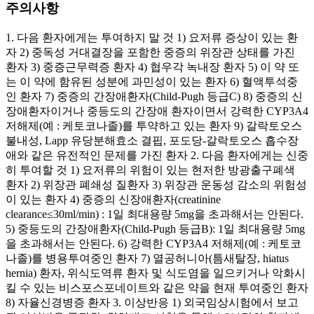
주의사항
1. 다음 환자에게는 투여하지 말 것 1) 요저류 증상이 있는 환
자 2) 중독성 거대결장을 포함한 중증의 위장관 상태를 가진
환자 3) 중증근무력증 환자 4) 협우각 녹내장 환자 5) 이 약 또
는 이 약에 함유된 성분에 과민성이 있는 환자 6) 혈액투석중
인 환자 7) 중증의 간장애환자(Child-Pugh 등급C) 8) 중증의 신
장애환자이거나 중등도의 간장애 환자이면서 강력한 CYP3A4
저해제(예 : 케토코나졸)를 투약하고 있는 환자 9) 갈락토오스
불내성, Lapp 유당분해효소 결핍, 포도당-갈락토오스 흡수장
애와 같은 유전적인 문제를 가진 환자 2. 다음 환자에게는 신중
히 투여할 것 1) 요저류의 위험이 있는 현저한 방광출구폐색
환자 2) 위장관 폐쇄성 질환자 3) 위장관 운동성 감소의 위험성
이 있는 환자 4) 중증의 신장애환자(creatinine
clearance≤30ml/min) : 1일 최대용량 5mg을 초과해서는 안된다.
5) 중등도의 간장애환자(Child-Pugh 등급B): 1일 최대용량 5mg
을 초과해서는 안된다. 6) 강력한 CYP3A4 저해제(예 : 케토코
나졸)를 병용투여중인 환자 7) 열공허니아(틈새탈장, hiatus
hernia) 환자, 위식도역류 환자 및 식도염을 일으키거나 악화시
킬 수 있는 비스포스포네이트와 같은 약을 현재 투여중인 환자
8) 자율신경병증 환자 3. 이상반응 1) 외국임상시험에서 보고