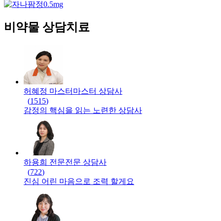
비약물 상담치료
허혜정 마스터
마스터
상담사
(
1515
)
감정의 핵심을 읽는 노련한 상담사
하용희 전문
전문
상담사
(
722
)
진심 어린 마음으로 조력 할게요