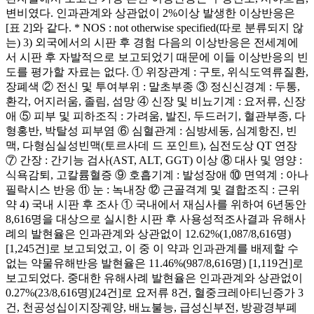
변비였다. 인과관계와 상관없이 2%이상 발생한 이상반응은
[표 2]와 같다. * NOS : not otherwise specified(따로 분류되지 않
는) 3) 외국에서의 시판 후 경험 다음의 이상반응은 전세계에
서 시판 후 자발적으로 보고되었기 때문에 이들 이상반응의 빈
도를 평가할 자료는 없다. ① 위장관계 : 구토, 위식도역류질환,
장폐색 ② 전신 및 투여부위 : 말초부종 ③ 정신신경계 : 두통,
환각, 어지러움, 졸림, 섬망 ④ 신장 및 비뇨기계 : 요저류, 신장
애 ⑤ 피부 및 피하조직 : 가려움, 발진, 두드러기, 혈관부종, 다
형홍반, 박탈성 피부염 ⑥ 심혈관계 : 심방세동, 심계항진, 빈
맥, 다형심실성빈맥(토르사데 드 포인트), 심전도상 QT 연장
⑦ 간장 : 간기능 검사(AST, ALT, GGT) 이상 ⑧ 대사 및 영양 :
식욕감퇴, 고칼륨혈증 ⑨ 호흡기계 : 발성장애 ⑩ 면역계 : 아나
필락시스 반응 ⑪ 눈 : 녹내장 ⑫ 근골격계 및 결합조직 : 근위
약 4) 국내 시판 후 조사 ① 국내에서 재심사를 위하여 6년동안
8,616명을 대상으로 실시한 시판 후 사용성적조사결과 유해사
례의 발현율은 인과관계와 상관없이 12.62%(1,087/8,616명)
[1,245건]로 보고되었고, 이 중 이 약과 인과관계를 배제할 수
없는 약물유해반응 발현율은 11.46%(987/8,616명) [1,119건]로
보고되었다. 중대한 유해사례 발현율은 인과관계와 상관없이
0.27%(23/8,616명)[24건]로 요저류 8건, 혈중크레아티닌증가 3
건, 천공성십이지장궤양, 배뇨불능, 급성신부전, 방광경부폐