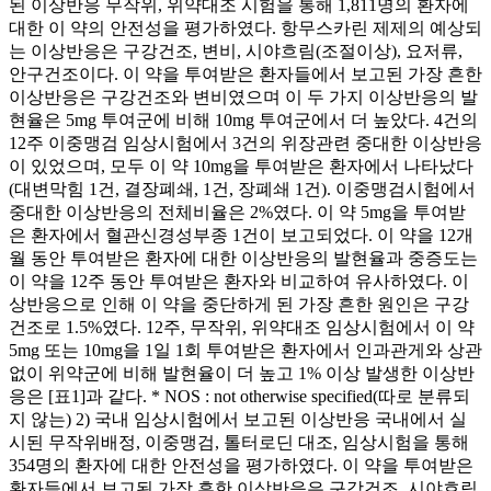
된 이상반응 무작위, 위약대조 시험을 통해 1,811명의 환자에
대한 이 약의 안전성을 평가하였다. 항무스카린 제제의 예상되
는 이상반응은 구강건조, 변비, 시야흐림(조절이상), 요저류,
안구건조이다. 이 약을 투여받은 환자들에서 보고된 가장 흔한
이상반응은 구강건조와 변비였으며 이 두 가지 이상반응의 발
현율은 5mg 투여군에 비해 10mg 투여군에서 더 높았다. 4건의
12주 이중맹검 임상시험에서 3건의 위장관련 중대한 이상반응
이 있었으며, 모두 이 약 10mg을 투여받은 환자에서 나타났다
(대변막힘 1건, 결장폐쇄, 1건, 장폐쇄 1건). 이중맹검시험에서
중대한 이상반응의 전체비율은 2%였다. 이 약 5mg을 투여받
은 환자에서 혈관신경성부종 1건이 보고되었다. 이 약을 12개
월 동안 투여받은 환자에 대한 이상반응의 발현율과 중증도는
이 약을 12주 동안 투여받은 환자와 비교하여 유사하였다. 이
상반응으로 인해 이 약을 중단하게 된 가장 흔한 원인은 구강
건조로 1.5%였다. 12주, 무작위, 위약대조 임상시험에서 이 약
5mg 또는 10mg을 1일 1회 투여받은 환자에서 인과관게와 상관
없이 위약군에 비해 발현율이 더 높고 1% 이상 발생한 이상반
응은 [표1]과 같다. * NOS : not otherwise specified(따로 분류되
지 않는) 2) 국내 임상시험에서 보고된 이상반응 국내에서 실
시된 무작위배정, 이중맹검, 톨터로딘 대조, 임상시험을 통해
354명의 환자에 대한 안전성을 평가하였다. 이 약을 투여받은
환자들에서 보고된 가장 흔한 이상반응은 구강건조, 시야흐림,