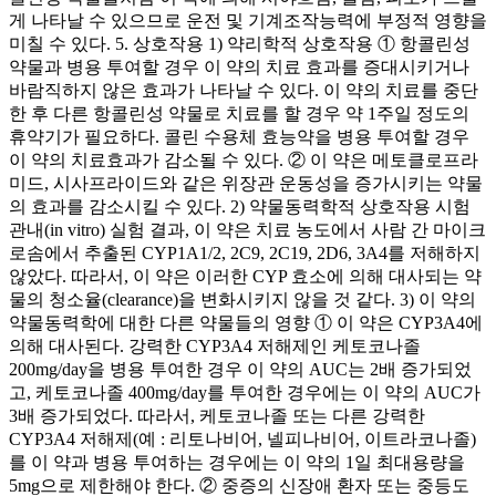
게 나타날 수 있으므로 운전 및 기계조작능력에 부정적 영향을
미칠 수 있다. 5. 상호작용 1) 약리학적 상호작용 ① 항콜린성
약물과 병용 투여할 경우 이 약의 치료 효과를 증대시키거나
바람직하지 않은 효과가 나타날 수 있다. 이 약의 치료를 중단
한 후 다른 항콜린성 약물로 치료를 할 경우 약 1주일 정도의
휴약기가 필요하다. 콜린 수용체 효능약을 병용 투여할 경우
이 약의 치료효과가 감소될 수 있다. ② 이 약은 메토클로프라
미드, 시사프라이드와 같은 위장관 운동성을 증가시키는 약물
의 효과를 감소시킬 수 있다. 2) 약물동력학적 상호작용 시험
관내(in vitro) 실험 결과, 이 약은 치료 농도에서 사람 간 마이크
로솜에서 추출된 CYP1A1/2, 2C9, 2C19, 2D6, 3A4를 저해하지
않았다. 따라서, 이 약은 이러한 CYP 효소에 의해 대사되는 약
물의 청소율(clearance)을 변화시키지 않을 것 같다. 3) 이 약의
약물동력학에 대한 다른 약물들의 영향 ① 이 약은 CYP3A4에
의해 대사된다. 강력한 CYP3A4 저해제인 케토코나졸
200mg/day을 병용 투여한 경우 이 약의 AUC는 2배 증가되었
고, 케토코나졸 400mg/day를 투여한 경우에는 이 약의 AUC가
3배 증가되었다. 따라서, 케토코나졸 또는 다른 강력한
CYP3A4 저해제(예 : 리토나비어, 넬피나비어, 이트라코나졸)
를 이 약과 병용 투여하는 경우에는 이 약의 1일 최대용량을
5mg으로 제한해야 한다. ② 중증의 신장애 환자 또는 중등도