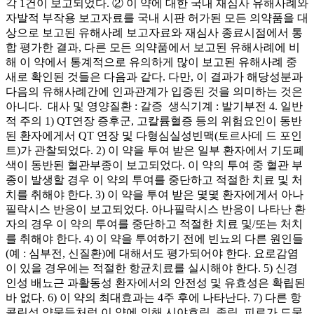
각 1건이 보고되었다. ② 이 약에 대한 국내 재심사 유해사례와
자발적 부작용 보고자료를 국내 시판 허가된 모든 의약품을 대
상으로 보고된 유해사례 보고자료와 재심사 종료시점에서 통
합 평가한 결과, 다른 모든 의약품에서 보고된 유해사례에 비
해 이 약에서 통계적으로 유의하게 많이 보고된 유해사례 중
새로 확인된 것들은 다음과 같다. 다만, 이 결과가 해당성분과
다음의 유해사례간에 인과관계가 입증된 것을 의미하는 것은
아니다. ­ 대사 및 영양질환 : 갈증 ­ 생식기계 : 발기부전 4. 일반
적 주의 1) QT연장 증후군, 고칼륨혈증 등의 위험요인이 동반
된 환자에게서 QT 연장 및 다형심실성빈맥(토르사데 드 포인
트)가 관찰되었다. 2) 이 약을 투여 받은 일부 환자에서 기도폐
색이 동반된 혈관부종이 보고되었다. 이 약의 투여 중 혈관 부
종이 발생할 경우 이 약의 투여를 중단하고 적절한 치료 및 처
치를 취해야 한다. 3) 이 약을 투여 받은 몇몇 환자에게서 아나
필락시스 반응이 보고되었다. 아나필락시스 반응이 나타난 환
자의 경우 이 약의 투여를 중단하고 적절한 치료 및/또는 처치
를 취해야 한다. 4) 이 약을 투여하기 전에 빈뇨의 다른 원인들
(예 : 심부전, 신질환)에 대해서도 평가되어야 한다. 요로감염
이 있을 경우에는 적절한 항균치료를 실시해야 한다. 5) 신경
인성 배뇨근 과활동성 환자에서의 안전성 및 유효성은 확립된
바 없다. 6) 이 약의 최대효과는 4주 후에 나타난다. 7) 다른 항
콜린성 약물들처럼 이 약에 의해 시야흐림, 졸림, 피로가 드물