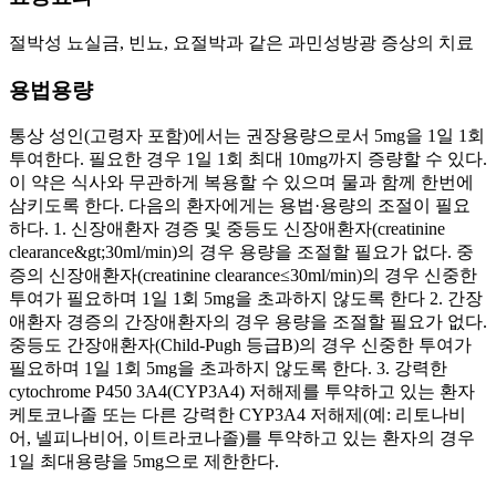
절박성 뇨실금, 빈뇨, 요절박과 같은 과민성방광 증상의 치료
용법용량
통상 성인(고령자 포함)에서는 권장용량으로서 5mg을 1일 1회
투여한다. 필요한 경우 1일 1회 최대 10mg까지 증량할 수 있다.
이 약은 식사와 무관하게 복용할 수 있으며 물과 함께 한번에
삼키도록 한다. 다음의 환자에게는 용법·용량의 조절이 필요
하다. 1. 신장애환자 경증 및 중등도 신장애환자(creatinine
clearance&gt;30ml/min)의 경우 용량을 조절할 필요가 없다. 중
증의 신장애환자(creatinine clearance≤30ml/min)의 경우 신중한
투여가 필요하며 1일 1회 5mg을 초과하지 않도록 한다 2. 간장
애환자 경증의 간장애환자의 경우 용량을 조절할 필요가 없다.
중등도 간장애환자(Child-Pugh 등급B)의 경우 신중한 투여가
필요하며 1일 1회 5mg을 초과하지 않도록 한다. 3. 강력한
cytochrome P450 3A4(CYP3A4) 저해제를 투약하고 있는 환자
케토코나졸 또는 다른 강력한 CYP3A4 저해제(예: 리토나비
어, 넬피나비어, 이트라코나졸)를 투약하고 있는 환자의 경우
1일 최대용량을 5mg으로 제한한다.