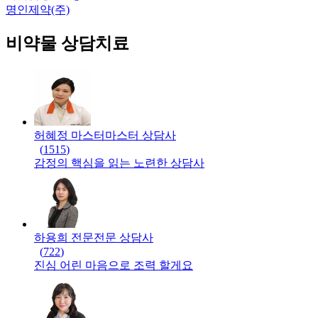
명인제약(주)
비약물 상담치료
허혜정 마스터
마스터
상담사
(
1515
)
감정의 핵심을 읽는 노련한 상담사
하용희 전문
전문
상담사
(
722
)
진심 어린 마음으로 조력 할게요