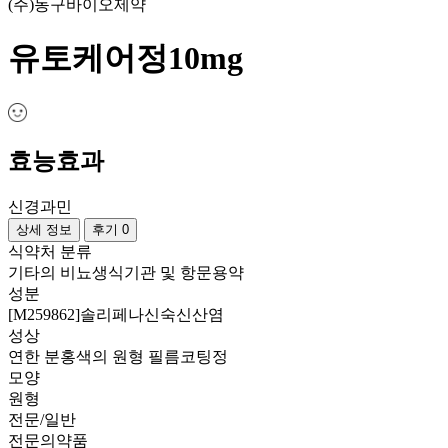
(주)동구바이오제약
유토케어정10mg
효능효과
신경과민
상세 정보
후기 0
식약처 분류
기타의 비뇨생식기관 및 항문용약
성분
[M259862]솔리페나신숙신산염
성상
연한 분홍색의 원형 필름코팅정
모양
원형
전문/일반
전문의약품