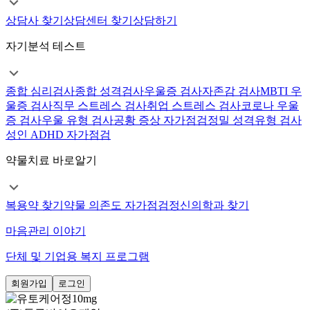
상담사 찾기
상담센터 찾기
상담하기
자기분석 테스트
종합 심리검사
종합 성격검사
우울증 검사
자존감 검사
MBTI 우
울증 검사
직무 스트레스 검사
취업 스트레스 검사
코로나 우울
증 검사
우울 유형 검사
공황 증상 자가점검
정밀 성격유형 검사
성인 ADHD 자가점검
약물치료 바로알기
복용약 찾기
약물 의존도 자가점검
정신의학과 찾기
마음관리 이야기
단체 및 기업용 복지 프로그램
회원가입
로그인