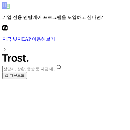
기업 전용 멘탈케어 프로그램
을 도입하고 싶다면?
지금
넛지EAP
이용해보기
앱 다운로드