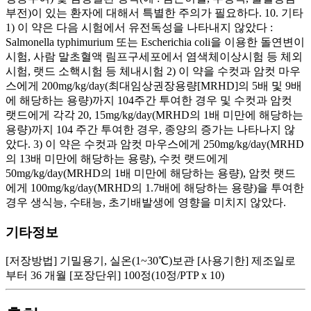
부전)이 있는 환자에 대해서 특별한 주의가 필요하다. 10. 기타
1) 이 약은 다음 시험에서 유전독성을 나타내지 않았다 :
Salmonella typhimurium 또는 Escherichia coli을 이용한 돌연변이
시험, 사람 말초혈액 림프구세포에서 염색체이상시험 등 체외
시험, 랫드 소핵시험 등 체내시험 2) 이 약을 수컷과 암컷 마우
스에게 200mg/kg/day(최대임상권장용량[MRHD]의 5배 및 9배
에 해당하는 용량)까지 104주간 투여한 경우 및 수컷과 암컷
랫드에게 각각 20, 15mg/kg/day(MRHD의 1배 미만에 해당하는
용량)까지 104 주간 투여한 경우, 종양의 증가는 나타나지 않
았다. 3) 이 약은 수컷과 암컷 마우스에게 250mg/kg/day(MRHD
의 13배 미만에 해당하는 용량), 수컷 랫드에게
50mg/kg/day(MRHD의 1배 미만에 해당하는 용량), 암컷 랫드
에게 100mg/kg/day(MRHD의 1.7배에 해당하는 용량)을 투여한
경우 생식능, 수태능, 초기배발생에 영향을 미치지 않았다.
기타정보
[저장방법] 기밀용기, 실온(1~30℃)보관 [사용기한] 제조일로
부터 36 개월 [포장단위] 100정(10정/PTP x 10)