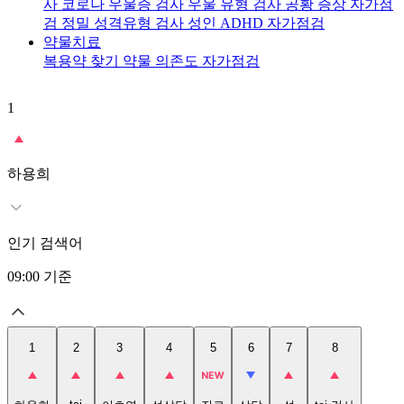
사
코로나 우울증 검사
우울 유형 검사
공황 증상 자가점
검
정밀 성격유형 검사
성인 ADHD 자가점검
약물치료
복용약 찾기
약물 의존도 자가점검
1
2
t
하용희
인기 검색어
09:00
기준
1
2
3
4
5
6
7
8