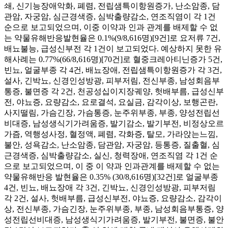
쇄, 신기능장애악화, 폐렴, 전립샘특이항원증가, 난소암종, 담
관암, 자궁암, 심근경색증, 심박출량감소, 연조직염이 각 1건
순으로 보고되었으며, 이중 이약과 인과 관계를 배제할 수 없
는 약물유해반응발현율은 0.1%(9/8,616명)[9건]로 요저류 7건,
배뇨불능, 급성신부전 각 1건이 보고되었다. 예상하지 못한 유
해사례는 0.77%(66/8,616명)[70건]로 혈중크레아티닌증가 5건,
빈뇨, 얼굴부종 각 4건, 배뇨장애, 전립샘특이항원증가 각 3건,
설사, 긴박뇨, 신경인성방광, 피부저림, 전신부종, 남성회음부
통증, 불면증 각 2건, 천공성십이지장궤양, 헛배부름, 급성신부
전, 야뇨증, 요량감소, 요로결석, 요실금, 감각이상, 보행곤란,
사지떨림, 가슴긴장, 가슴통증, 눈주위부종, 부종, 양성전립선
비대증, 남성생식기가려움증, 발기감소, 발기부전, 비정상오르
가즘, 역행성사정, 혈정액, 폐렴, 각화증, 탈모, 가라앉는느낌,
불안, 성욕감소, 난소암종, 담관암, 자궁암, 등통증, 질출혈, 심
근경색증, 심박출량감소, 실신, 청력장애, 연조직염 각 1건 순
으로 보고되었으며, 이 중 이 약과 인과관계를 배제할 수 없는
약물유해반응 발현율은 0.35% (30/8,616명)[32건]로 얼굴부종
4건, 빈뇨, 배뇨장애 각 3건, 긴박뇨, 신경인성방광, 피부저림
각 2건, 설사, 헛배부름, 급성신부전, 야뇨증, 요량감소, 감각이
상, 전신부종, 가슴긴장, 눈주위부종, 부종, 남성회음부통증, 양
성전립선비대증, 남성생식기가려움증, 발기부전, 불면증, 불안