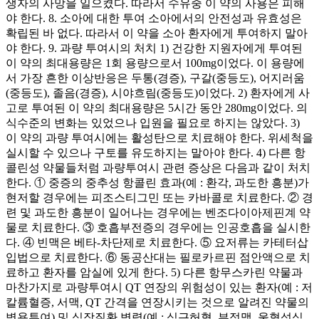
생자의 사망을 일으켰다. 따라서 수유중 이 약의 사용은 피해
야 한다. 8. 소아에 대한 투여 소아에서의 안전성과 유효성은
확립된 바 없다. 따라서 이 약을 소아 환자에게 투여하지 말아
야 한다. 9. 과량 투여시의 처치 1) 건강한 지원자에게 투여된
이 약의 최대용량은 1회 용량으로서 100mg이었다. 이 용량에
서 가장 흔한 이상반응은 두통(경증), 구갈(중등도), 어지러움
(중등도), 졸음(경증), 시야흐림(중등도)이었다. 2) 환자에게 사
고로 투여된 이 약의 최대용량은 5시간 동안 280mg이었다. 의
식수준의 변화는 있었으나 입원을 필요로 하지는 않았다. 3)
이 약의 과량 투여시에는 활성탄으로 치료해야 한다. 위세척을
실시할 수 있으나 구토를 유도하지는 말아야 한다. 4) 다른 항
콜린성 약물들처럼 과량투여시 관련 증상은 다음과 같이 처치
한다. ① 중증의 중추성 항콜린 효과(예 : 환각, 과도한 흥분)가
현저할 경우에는 피조스티그민 또는 카바콜로 치료한다. ② 경
련 및 과도한 흥분이 일어나는 경우에는 벤조다이아제핀계 약
물로 치료한다. ③ 호흡부전증의 경우에는 인공호흡을 실시한
다. ④ 빈맥은 베타-차단제로 치료한다. ⑤ 요저류는 카테터삽
입법으로 치료한다. ⑥ 동공산대는 필로카르핀 점안액으로 치
료하고 환자를 암실에 있게 한다. 5) 다른 항무스카린 약물과
마찬가지로 과량투여시 QT 연장의 위험성이 있는 환자(예 : 저
칼륨혈증, 서맥, QT 간격을 연장시키는 것으로 알려진 약물의
병용투여) 및 심장질환 병력(예 : 심근허혈, 부정맥, 울혈성심