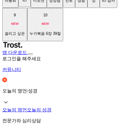
tci
하용희
이초연
성상담
진로
상담
성
tci 검사
9
10
걸리고 싶은
누가복음 6장 39절
앱 다운로드
로그인을 해주세요
커뮤니티
오늘의 명언/성경
오늘의 명언
오늘의 성경
전문가와 심리상담