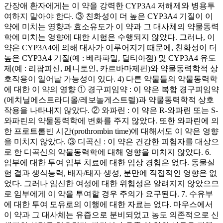
간장애 환자에게는 이 약을 강력한 CYP3A4 저해제와 병용투
여하지 말아야 한다. ③ 친화성이 더 높은 CYP3A4 기질이 이
약에 미치는 영향과 효소유도가 이 약과 그 대사체의 약물동력
학에 미치는 영향에 대한 시험은 수행되지 않았다. 그러나, 이
약은 CYP3A4에 의해 대사가 이루어지기 때문에, 친화성이 더
높은 CYP3A4 기질(예 : 베라파밀, 딜티아젬) 및 CYP3A4 유도
제(예 : 리팜피신, 페니토인, 카르바마제핀)와 약물동력학적 상
호작용이 일어날 가능성이 있다. 4) 다른 약물들의 약물동력학
에 대한 이 약의 영향 ① 경구피임약 : 이 약은 복합 경구피임약
(에치닐에스트라디올/레보놀게스트렐)과 약물동력학적 상호
작용을 나타내지 않았다. ② 와파린 : 이 약은 R-와파린 또는 S-
와파린의 약물동력학에 변화를 주지 않았다. 또한 와파린에 의
한 프로트롬빈 시간(prothrombin time)에 대해서도 이 약은 영향
을 미치지 않았다. ③ 디곡신 : 이 약은 건강한 피험자를 대상으
로 한 디곡신의 약물동력학에 대해 영향을 미치지 않았다. 6.
임부에 대한 투여 임부 치료에 대한 임상 경험은 없다. 동물실
험 결과 생식능력, 배자/태자 생성, 분만에 직접적인 영향은 없
었다. 그러나 임신한 여성에 대한 위험성은 알려지지 않았으므
로 임부에게 이 약을 투여할 경우 주의가 요구된다. 7. 수유부
에 대한 투여 모유로의 이행에 대한 자료는 없다. 마우스에서
이 약과 그 대사체는 유즙으로 분비되었고 농도 의존적으로 신