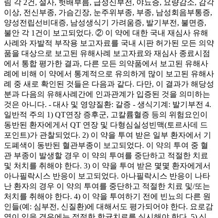
림 각 2건, 설사, 헛배부름, 급성신부전, 야뇨증, 요량감소, 감각
이상, 전신부종, 가슴긴장, 눈주위부종, 부종, 남성회음부통증,
양성전립선비대증, 남성생식기 가려움증, 발기부전, 불면증,
불안 각 1건이 보고되었다. ② 이 약에 대한 국내 재심사 유해
사례와 자발적 부작용 보고자료를 국내 시판 허가된 모든 의약
품을 대상으로 보고된 유해사례 보고자료와 재심사 종료시점
에서 통합 평가한 결과, 다른 모든 의약품에서 보고된 유해사
례에 비해 이 약에서 통계적으로 유의하게 많이 보고된 유해사
례 중 새로 확인된 것들은 다음과 같다. 다만, 이 결과가 해당성
분과 다음의 유해사례간에 인과관계가 입증된 것을 의미하는
것은 아니다. - 대사 및 영양질환: 갈증 - 생식기계: 발기부전 4.
일반적 주의 1) QT연장 증후군, 고칼륨혈증 등의 위험요인이
동반된 환자에게서 QT 연장 및 다형심실성빈맥(토르사데 드
포인트)가 관찰되었다. 2) 이 약을 투여 받은 일부 환자에서 기
도폐색이 동반된 혈관부종이 보고되었다. 이 약의 투여 중 혈
관 부종이 발생할 경우 이 약의 투여를 중단하고 적절한 치료
및 처치를 취해야 한다. 3) 이 약을 투여 받은 몇몇 환자에게서
아나필락시스 반응이 보고되었다. 아나필락시스 반응이 나타
난 환자의 경우 이 약의 투여를 중단하고 적절한 치료 및/또는
처치를 취해야 한다. 4) 이 약을 투여하기 전에 빈뇨의 다른 원
인들(예: 심부전, 신질환)에 대해서도 평가되어야 한다. 요로감
염이 있을 경우에는 적절한 항균치료를 실시해야 한다. 5) 신