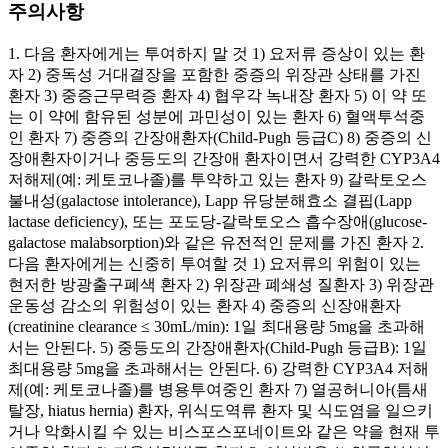
주의사항
1. 다음 환자에게는 투여하지 말 것 1) 요저류 증상이 있는 환
자 2) 중독성 거대결장을 포함한 중증의 위장관 상태를 가진
환자 3) 중증근무력증 환자 4) 협우각 녹내장 환자 5) 이 약 또
는 이 약에 함유된 성분에 과민성이 있는 환자 6) 혈액투석중
인 환자 7) 중증의 간장애환자(Child-Pugh 등급C) 8) 중증의 신
장애환자이거나 중등도의 간장애 환자이면서 강력한 CYP3A4
저해제(예: 케토코나졸)를 투약하고 있는 환자 9) 갈락토오스
불내성(galactose intolerance), Lapp 유당분해효소 결핍(Lapp
lactase deficiency), 또는 포도당-갈락토오스 흡수장애(glucose-
galactose malabsorption)와 같은 유전적인 문제를 가진 환자 2.
다음 환자에게는 신중히 투여할 것 1) 요저류의 위험이 있는
현저한 방광출구폐색 환자 2) 위장관 폐쇄성 질환자 3) 위장관
운동성 감소의 위험성이 있는 환자 4) 중증의 신장애환자
(creatinine clearance ≤ 30mL/min): 1일 최대용량 5mg을 초과해
서는 안된다. 5) 중등도의 간장애환자(Child-Pugh 등급B): 1일
최대용량 5mg을 초과해서는 안된다. 6) 강력한 CYP3A4 저해
제(예: 케토코나졸)를 병용투여중인 환자 7) 열공허니아(틈새
탈장, hiatus hernia) 환자, 위식도역류 환자 및 식도염을 일으키
거나 악화시킬 수 있는 비스포스포네이트와 같은 약을 현재 투