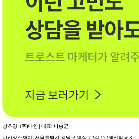
상호명: (주)다인 | 대표: 나승균
사업장소재지: 서울특별시 강남구 역삼로3길 17 (혜진빌딩 8