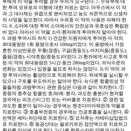
부에게 이 약을 투여할 경우 주의가 요구된다. 7. 수유부에 대
한 투여 모유로의 이행에 대한 자료는 없다. 마우스에서 이 약
과 그 대사체는 유즙으로 분비되었고 농도 의존적으로 신생자
의 사망을 일으켰다. 따라서 수유중 이 약의 사용은 피해야 한
다. 8. 소아에 대한 투여 소아에서의 안전성과 유효성은 확립된
바 없다. 따라서 이 약을 소아 환자에게 투여하지 말아야 한다.
9. 과량 투여시의 처치 1) 건강한 지원자에게 투여된 이 약의
최대용량은 1회 용량으로서 100mg이었다. 이 용량에서 가장
흔한 이상반응은 두통(경증), 구갈(중등도), 어지러움(중등도),
졸음(경증), 시야흐림(중등도)이었다. 2) 환자에게 사고로 투여
된 이 약의 최대용량은 5시간 동안 280mg이었다. 의식수준의
변화는 있었으나 입원을 필요로 하지는 않았다. 3) 이 약의 과
량 투여시에는 활성탄으로 치료해야 한다. 위세척을 실시할 수
있으나 구토를 유도하지는 말아야 한다. 4) 다른 항콜린성 약
물들처럼 과량투여시 관련 증상은 다음과 같이 처치한다. ①
중증의 중추성 항콜린 효과(예: 환각, 과도한 흥분)가 현저할
경우에는 피조스티그민 또는 카바콜로 치료한다. ② 경련 및
과도한 흥분이 일어나는 경우에는 벤조다이아제핀계 약물로
치료한다. ③ 호흡부전증의 경우에는 인공호흡을 실시한다. ④
빈맥은 베타-차단제로 치료한다. ⑤ 요저류는 카테터삽입법으
로 치료한다. ⑥ 동공산대는 필로카르핀 점안액으로 치료하고
환자를 암실에 있게 한다. 5) 다른 항무스카린 약물과 마찬가