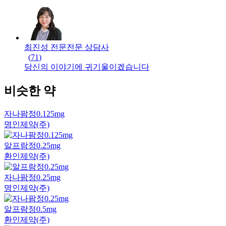
최진성 전문
전문
상담사
(
71
)
당신의 이야기에 귀기울이겠습니다
비슷한 약
자나팜정0.125mg
명인제약(주)
알프람정0.25mg
환인제약(주)
자나팜정0.25mg
명인제약(주)
알프람정0.5mg
환인제약(주)