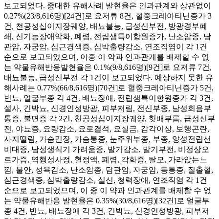
보고되었다. 중대한 유해사례 발현율은 인과관계와 상관없이
0.27%(23/8,616명)[24건]로 요저류 8건, 혈중크레아티닌증가 3
건, 천공성십이지장궤양, 배뇨불능, 급성신부전, 방광경부폐
쇄, 신기능장애악화, 폐렴, 전립샘특이항원증가, 난소암종, 담
관암, 자궁암, 심근경색증, 심박출량감소, 연조직염이 각 1건
순으로 보고되었으며, 이중 이 약과 인과관계를 배제할 수 없
는 약물유해반응발현율은 0.1%(9/8,616명)[9건]로 요저류 7건,
배뇨불능, 급성신부전 각 1건이 보고되었다. 예상하지 못한 유
해사례는 0.77%(66/8,616명)[70건]로 혈중크레아티닌증가 5건,
빈뇨, 얼굴부종 각 4건, 배뇨장애, 전립샘특이항원증가 각 3건,
설사, 긴박뇨, 신경인성방광, 피부저림, 전신부종, 남성회음부
통증, 불면증 각 2건, 천공성십이지장궤양, 헛배부름, 급성신부
전, 야뇨증, 요량감소, 요로결석, 요실금, 감각이상, 보행곤란,
사지떨림, 가슴긴장, 가슴통증, 눈주위부종, 부종, 양성전립선
비대증, 남성생식기 가려움증, 발기감소, 발기부전, 비정상오
르가즘, 역행성사정, 혈정액, 폐렴, 각화증, 탈모, 가라앉는느
낌, 불안, 성욕감소, 난소암종, 담관암, 자궁암, 등통증, 질출혈,
심근경색증, 심박출량감소, 실신, 청력장애, 연조직염 각 1건
순으로 보고되었으며, 이 중 이 약과 인과관계를 배제할 수 없
는 약물유해반응 발현율은 0.35%(30/8,616명)[32건]로 얼굴부
종 4건, 빈뇨, 배뇨장애 각 3건, 긴박뇨, 신경인성방광, 피부저