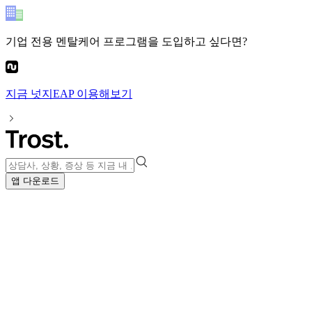
기업 전용 멘탈케어 프로그램
을 도입하고 싶다면?
지금
넛지EAP
이용해보기
앱 다운로드