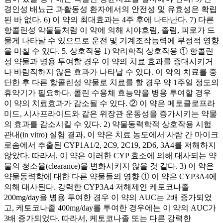
경인성 배뇨근 과활동성 환자에서의 안전성 및 유효성은 확립
된 바 없다. 6) 이 약의 최대효과는 4주 후에 나타난다. 7) 다른
항콜린성 약물들처럼 이 약에 의해 시야흐림, 졸림, 피로가 드
물게 나타날 수 있으므로 운전 및 기계조작능력에 부정적 영향
을 미칠 수 있다. 5. 상호작용 1) 약리학적 상호작용 ① 항콜린
성 약물과 병용 투여할 경우 이 약의 치료 효과를 증대시키거
나 바람직하지 않은 효과가 나타날 수 있다. 이 약의 치료를 중
단한 후 다른 항콜린성 약물로 치료를 할 경우 약 1주일 정도의
휴약기가 필요하다. 콜린 수용체 효능약을 병용 투여할 경우
이 약의 치료효과가 감소될 수 있다. ② 이 약은 메토클로프라
미드, 시사프라이드와 같은 위장관 운동성을 증가시키는 약물
의 효과를 감소시킬 수 있다. 2) 약물동력학적 상호작용 시험
관내(in vitro) 실험 결과, 이 약은 치료 농도에서 사람 간 마이크
로솜에서 추출된 CYP1A1/2, 2C9, 2C19, 2D6, 3A4를 저해하지
않았다. 따라서, 이 약은 이러한 CYP 효소에 의해 대사되는 약
물의 청소율(clearance)을 변화시키지 않을 것 같다. 3) 이 약은
약물동력학에 대한 다른 약물들의 영향 ① 이 약은 CYP3A4에
의해 대사된다. 강력한 CYP3A4 저해제인 케토코나졸
200mg/day을 병용 투여한 경우 이 약의 AUC는 2배 증가되었
고, 케토코나졸 400mg/day를 투여한 경우에는 이 약의 AUC가
3배 증가되었다. 따라서, 케토코나졸 또는 다른 강력한