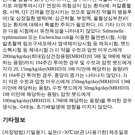
지로 과량투여시 QT 연장의 위험성이 있는 환자(예: 저칼륨혈
증, 서맥, QT 간격을 연장시키는 것으로 알려진 약물의 병용투
여) 및 심장질환 병력(예: 심근허혈, 부정맥, 울혈성심부전)이
있는 환자에 대해서 특별한 주의가 필요하다. 10. 기타 1) 이 약
은 다음 시험에서 유전독성을 나타내지 않았다: Salmonella
typhimurium 또는 Escherichia coli을 이용한 돌연변시험, 사람
말초혈액 림프구세포에서 염색체이상시험 등 체외시험, 랫드
소핵시험 등 체내시험 2) 이 약을 수컷과 암컷 마우스에게
200mg/kg/day(최대임상건장용량[MRHD]의 5배 및 9배에 해당
하는 용량)까지 104주간 투여한 경우 및 수컷과 암컷 랫드에게
각각 20, 15mg/kg/day(MRHD의 1배 미만에 해당하는 용량)까
지 104주간 투여한 경우, 종양의 증가는 나타나지 않았다. 3)
이 약은 수컷과 암컷 마우스에게 250mg/kg/day(MRHD의 13배
미만에 해당하는 용량), 수컷 랫드에게 50mg/kg/day(MRHD의
1배 미만에 해당하는 용량), 암컷 랫드에게
100mg/kg/day(MRHD의 1.7배에 해당하는 용량)을 투여한 경우
생식능, 수태능, 초기배발생에 영향을 미치지 않았다.
기타정보
[저장방법] 기밀용기, 실온(1~30℃)보관 [사용기한] 제조일로