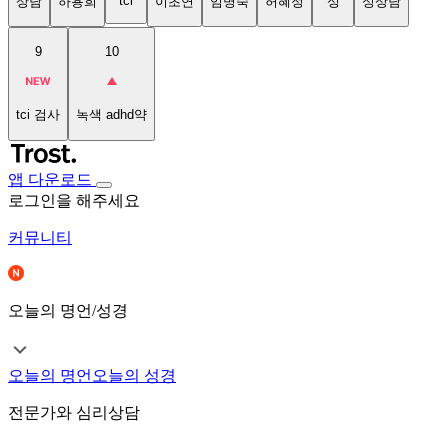
tci
상담
하용희
이초연
임명숙
허혜정
성
성상담
9
10
tci 검사
녹색 adhd약
앱 다운로드
로그인을 해주세요
커뮤니티
오늘의 명언/성경
오늘의 명언
오늘의 성경
전문가와 심리상담