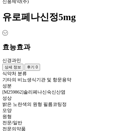
신풍제약(주)
유로페나신정5mg
효능효과
신경과민
상세 정보
후기 0
식약처 분류
기타의 비뇨생식기관 및 항문용약
성분
[M259862]솔리페나신숙신산염
성상
밝은 노란색의 원형 필름코팅정
모양
원형
전문/일반
전문의약품