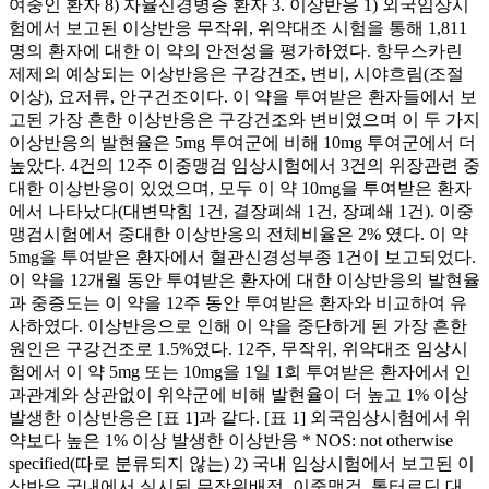
여중인 환자 8) 자율신경병증 환자 3. 이상반응 1) 외국임상시
험에서 보고된 이상반응 무작위, 위약대조 시험을 통해 1,811
명의 환자에 대한 이 약의 안전성을 평가하였다. 항무스카린
제제의 예상되는 이상반응은 구강건조, 변비, 시야흐림(조절
이상), 요저류, 안구건조이다. 이 약을 투여받은 환자들에서 보
고된 가장 흔한 이상반응은 구강건조와 변비였으며 이 두 가지
이상반응의 발현율은 5mg 투여군에 비해 10mg 투여군에서 더
높았다. 4건의 12주 이중맹검 임상시험에서 3건의 위장관련 중
대한 이상반응이 있었으며, 모두 이 약 10mg을 투여받은 환자
에서 나타났다(대변막힘 1건, 결장폐쇄 1건, 장폐쇄 1건). 이중
맹검시험에서 중대한 이상반응의 전체비율은 2% 였다. 이 약
5mg을 투여받은 환자에서 혈관신경성부종 1건이 보고되었다.
이 약을 12개월 동안 투여받은 환자에 대한 이상반응의 발현율
과 중증도는 이 약을 12주 동안 투여받은 환자와 비교하여 유
사하였다. 이상반응으로 인해 이 약을 중단하게 된 가장 흔한
원인은 구강건조로 1.5%였다. 12주, 무작위, 위약대조 임상시
험에서 이 약 5mg 또는 10mg을 1일 1회 투여받은 환자에서 인
과관계와 상관없이 위약군에 비해 발현율이 더 높고 1% 이상
발생한 이상반응은 [표 1]과 같다. [표 1] 외국임상시험에서 위
약보다 높은 1% 이상 발생한 이상반응 * NOS: not otherwise
specified(따로 분류되지 않는) 2) 국내 임상시험에서 보고된 이
상반응 국내에서 실시된 무작위배정, 이중맹검, 톨터로딘 대