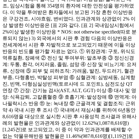
조, 임상시험을 통해 354명의 환자에 대한 안전성을 평가하였
다. 이 약을 투여받은 환자들에서 보고된 가장 흔한 이상반응
은 구강건조, 시야흐림, 변비였다. 인과관계와 상관없이 2% 이
상 발생한 이상반응은 [표 2]와 같다. [표 2] 국내임상시험에서
2%이상 발생한 이상반응 * NOS: not otherwise specified(따로 분
류되지 않는) 3) 외국에서의 시판 후 경험 다음의 이상반응은
전세계에서 시판 후 자발적으로 보고되었기 때문에 이들 이상
반응의 빈도를 평가할 자료는 없다. ① 위장관계: 구토, 위식도
역류질환, 장폐색 ② 전신 및 투여부위: 말초부종 ③ 정신신경
계: 두통, 환각, 어지러움, 졸림, 섬망 ④ 신장 및 비뇨기계: 요저
류, 신장애 ⑤ 피부 및 피하조직: 가려움, 발진, 두드러기, 혈관
부종, 다형홍반, 박탈성 피부염 ⑥ 심혈관계: 심방세동, 심계항
진, 빈맥, 다형심실성빈맥(토르사데 드 포인트), 심전도상 QT
연장 ⑦ 간장: 간기능 검사(AST, ALT, GGT) 이상 ⑧ 대사 및 영
양: 식욕감퇴, 고칼륨혈증 ⑨ 호흡기계: 발성장애 ⑩ 면역계: 아
나필락시스 반응 ⑪ 눈: 녹내장 ⑫ 근골격계 및 결합조직: 근위
약 4) 국내 시판 후 조사 ① 국내에서 재심사를 위하여 6년동안
8,616명을 대상으로 실시한 시판 후 사용성적 조사결과 유해사
례의 발현율은 인과관계와 상관없이 12.62%(1,087/8,616명)
[1,245건]로 보고되었고, 이 중 이 약과 인과관계를 배제할 수
없는 약물유해반응 발현율은 11.46%(987/8,616명)[1,119건]로