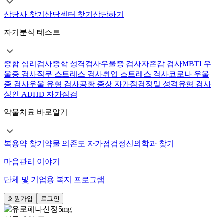
상담사 찾기
상담센터 찾기
상담하기
자기분석 테스트
종합 심리검사
종합 성격검사
우울증 검사
자존감 검사
MBTI 우
울증 검사
직무 스트레스 검사
취업 스트레스 검사
코로나 우울
증 검사
우울 유형 검사
공황 증상 자가점검
정밀 성격유형 검사
성인 ADHD 자가점검
약물치료 바로알기
복용약 찾기
약물 의존도 자가점검
정신의학과 찾기
마음관리 이야기
단체 및 기업용 복지 프로그램
회원가입
로그인