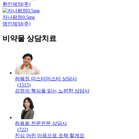
환인제약(주)
자나팜정0.5mg
명인제약(주)
비약물 상담치료
허혜정 마스터
마스터
상담사
(
1515
)
감정의 핵심을 읽는 노련한 상담사
하용희 전문
전문
상담사
(
722
)
진심 어린 마음으로 조력 할게요