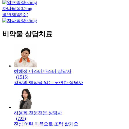
자나팜정0.5mg
명인제약(주)
비약물 상담치료
허혜정 마스터
마스터
상담사
(
1515
)
감정의 핵심을 읽는 노련한 상담사
하용희 전문
전문
상담사
(
722
)
진심 어린 마음으로 조력 할게요