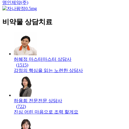
명인제약(주)
비약물 상담치료
허혜정 마스터
마스터
상담사
(
1515
)
감정의 핵심을 읽는 노련한 상담사
하용희 전문
전문
상담사
(
722
)
진심 어린 마음으로 조력 할게요