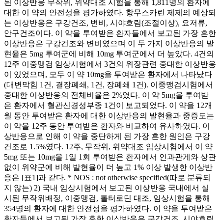
된 이상반응 무작위, 위약대조 시험을 통해 1,811명의 환자에
대한 이 약의 안전성을 평가하였다. 항무스카린 제제의 예상되
는 이상반응은 구강건조, 변비, 시야흐림(조절이상), 요저류,
안구건조이다. 이 약을 투여받은 환자들에서 보고된 가장 흔한
이상반응은 구강건조와 변비였으며 이 두 가지 이상반응의 발
현율은 5mg 투여군에 비해 10mg 투여군에서 더 높았다. 4건의
12주 이중맹검 임상시험에서 3건의 위장관련 중대한 이상반응
이 있었으며, 모두 이 약 10mg을 투여받은 환자에서 나타났다
(대변막힘 1건, 결장폐쇄, 1건, 장폐쇄 1건). 이중맹검시험에서
중대한 이상반응의 전체비율은 2%였다. 이 약 5mg을 투여받
은 환자에서 혈관신경성부종 1건이 보고되었다. 이 약을 12개
월 동안 투여받은 환자에 대한 이상반응의 발현율과 중증도는
이 약을 12주 동안 투여받은 환자와 비교하여 유사하였다. 이
상반응으로 인해 이 약을 중단하게 된 가장 흔한 원인은 구강
건조로 1.5%였다. 12주, 무작위, 위약대조 임상시험에서 이 약
5mg 또는 10mg을 1일 1회 투여받은 환자에서 인과관게와 상관
없이 위약군에 비해 발현율이 더 높고 1% 이상 발생한 이상반
응은 [표1]과 같다. * NOS : not otherwise specified(따로 분류되
지 않는) 2) 국내 임상시험에서 보고된 이상반응 국내에서 실
시된 무작위배정, 이중맹검, 톨터로딘 대조, 임상시험을 통해
354명의 환자에 대한 안전성을 평가하였다. 이 약을 투여받은
환자들에서 보고된 가장 흔한 이상반응은 구강건조, 시야흐림,