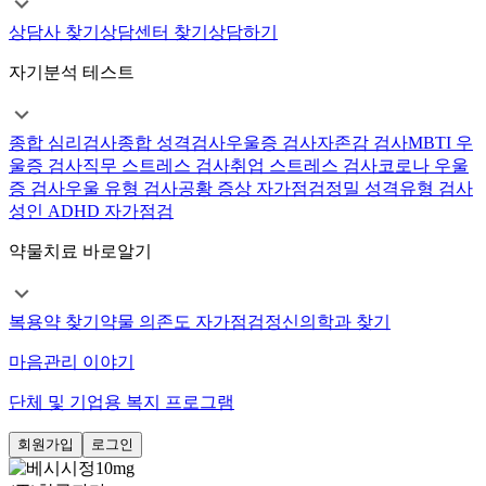
상담사 찾기
상담센터 찾기
상담하기
자기분석 테스트
종합 심리검사
종합 성격검사
우울증 검사
자존감 검사
MBTI 우
울증 검사
직무 스트레스 검사
취업 스트레스 검사
코로나 우울
증 검사
우울 유형 검사
공황 증상 자가점검
정밀 성격유형 검사
성인 ADHD 자가점검
약물치료 바로알기
복용약 찾기
약물 의존도 자가점검
정신의학과 찾기
마음관리 이야기
단체 및 기업용 복지 프로그램
회원가입
로그인