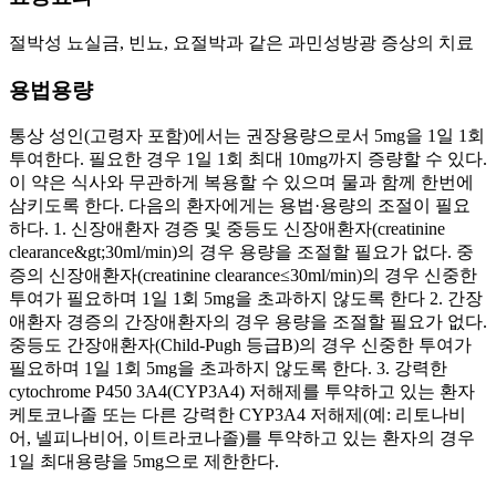
절박성 뇨실금, 빈뇨, 요절박과 같은 과민성방광 증상의 치료
용법용량
통상 성인(고령자 포함)에서는 권장용량으로서 5mg을 1일 1회
투여한다. 필요한 경우 1일 1회 최대 10mg까지 증량할 수 있다.
이 약은 식사와 무관하게 복용할 수 있으며 물과 함께 한번에
삼키도록 한다. 다음의 환자에게는 용법·용량의 조절이 필요
하다. 1. 신장애환자 경증 및 중등도 신장애환자(creatinine
clearance&gt;30ml/min)의 경우 용량을 조절할 필요가 없다. 중
증의 신장애환자(creatinine clearance≤30ml/min)의 경우 신중한
투여가 필요하며 1일 1회 5mg을 초과하지 않도록 한다 2. 간장
애환자 경증의 간장애환자의 경우 용량을 조절할 필요가 없다.
중등도 간장애환자(Child-Pugh 등급B)의 경우 신중한 투여가
필요하며 1일 1회 5mg을 초과하지 않도록 한다. 3. 강력한
cytochrome P450 3A4(CYP3A4) 저해제를 투약하고 있는 환자
케토코나졸 또는 다른 강력한 CYP3A4 저해제(예: 리토나비
어, 넬피나비어, 이트라코나졸)를 투약하고 있는 환자의 경우
1일 최대용량을 5mg으로 제한한다.