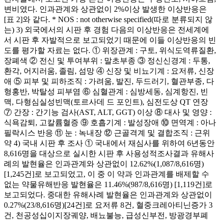
변비였다. 인과관계와 상관없이 2%이상 발생한 이상반응은
[표 2]와 같다. * NOS : not otherwise specified(따로 분류되지 않
는) 3) 외국에서의 시판 후 경험 다음의 이상반응은 전세계에
서 시판 후 자발적으로 보고되었기 때문에 이들 이상반응의 빈
도를 평가할 자료는 없다. ① 위장관계 : 구토, 위식도역류질환,
장폐색 ② 전신 및 투여부위 : 말초부종 ③ 정신신경계 : 두통,
환각, 어지러움, 졸림, 섬망 ④ 신장 및 비뇨기계 : 요저류, 신장
애 ⑤ 피부 및 피하조직 : 가려움, 발진, 두드러기, 혈관부종, 다
형홍반, 박탈성 피부염 ⑥ 심혈관계 : 심방세동, 심계항진, 빈
맥, 다형심실성빈맥(토르사데 드 포인트), 심전도상 QT 연장
⑦ 간장 : 간기능 검사(AST, ALT, GGT) 이상 ⑧ 대사 및 영양 :
식욕감퇴, 고칼륨혈증 ⑨ 호흡기계 : 발성장애 ⑩ 면역계 : 아나
필락시스 반응 ⑪ 눈 : 녹내장 ⑫ 근골격계 및 결합조직 : 근위
약 4) 국내 시판 후 조사 ① 국내에서 재심사를 위하여 6년동안
8,616명을 대상으로 실시한 시판 후 사용성적조사결과 유해사
례의 발현율은 인과관계와 상관없이 12.62%(1,087/8,616명)
[1,245건]로 보고되었고, 이 중 이 약과 인과관계를 배제할 수
없는 약물유해반응 발현율은 11.46%(987/8,616명) [1,119건]로
보고되었다. 중대한 유해사례 발현율은 인과관계와 상관없이
0.27%(23/8,616명)[24건]로 요저류 8건, 혈중크레아티닌증가 3
건, 천공성십이지장궤양, 배뇨불능, 급성신부전, 방광경부폐