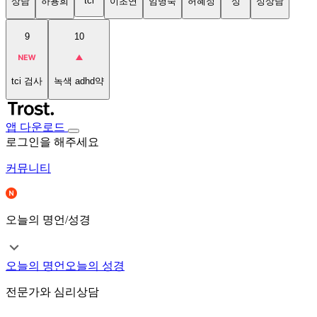
tci
상담
하용희
이초연
임명숙
허혜정
성
성상담
9
10
tci 검사
녹색 adhd약
앱 다운로드
로그인을 해주세요
커뮤니티
오늘의 명언/성경
오늘의 명언
오늘의 성경
전문가와 심리상담