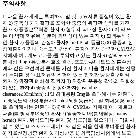
주의사항
1. 다음 환자에게는 투여하지 말 것 1) 요저류 증상이 있는 환
자 2) 중독성 거대결장을 포함한 중증의 위장관 상태를 가진
환자 3) 중증근무력증 환자 4) 협우각 녹내장 환자 5) 이 약 또
는 이 약에 함유된 성분에 과민성이 있는 환자 6) 혈액투석중
인 환자 7) 중증의 간장애환자(Child-Pugh 등급C) 8) 중증의 신
장애환자이거나 중등도의 간장애 환자이면서 강력한 CYP3A4
저해제(예 : 케토코나졸)를 투약하고 있는 환자 9) 갈락토오스
불내성, Lapp 유당분해효소 결핍, 포도당-갈락토오스 흡수장
애와 같은 유전적인 문제를 가진 환자 2. 다음 환자에게는 신중
히 투여할 것 1) 요저류의 위험이 있는 현저한 방광출구폐색
환자 2) 위장관 폐쇄성 질환자 3) 위장관 운동성 감소의 위험성
이 있는 환자 4) 중증의 신장애환자(creatinine
clearance≤30ml/min) : 1일 최대용량 5mg을 초과해서는 안된다.
5) 중등도의 간장애환자(Child-Pugh 등급B): 1일 최대용량 5mg
을 초과해서는 안된다. 6) 강력한 CYP3A4 저해제(예 : 케토코
나졸)를 병용투여중인 환자 7) 열공허니아(틈새탈장, hiatus
hernia) 환자, 위식도역류 환자 및 식도염을 일으키거나 악화시
킬 수 있는 비스포스포네이트와 같은 약을 현재 투여중인 환자
8) 자율신경병증 환자 3. 이상반응 1) 외국임상시험에서 보고