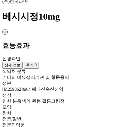
(주)한국파마
베시시정10mg
효능효과
신경과민
상세 정보
후기 0
식약처 분류
기타의 비뇨생식기관 및 항문용약
성분
[M259862]솔리페나신숙신산염
성상
연한 분홍색의 원형 필름코팅정
모양
원형
전문/일반
전문의약품