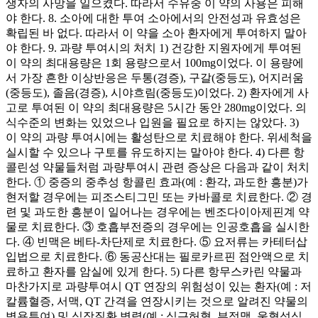
생자의 사망을 일으켰다. 따라서 수유중 이 약의 사용은 피해
야 한다. 8. 소아에 대한 투여 소아에서의 안전성과 유효성은
확립된 바 없다. 따라서 이 약을 소아 환자에게 투여하지 말아
야 한다. 9. 과량 투여시의 처치 1) 건강한 지원자에게 투여된
이 약의 최대용량은 1회 용량으로서 100mg이었다. 이 용량에
서 가장 흔한 이상반응은 두통(경증), 구갈(중등도), 어지러움
(중등도), 졸음(경증), 시야흐림(중등도)이었다. 2) 환자에게 사
고로 투여된 이 약의 최대용량은 5시간 동안 280mg이었다. 의
식수준의 변화는 있었으나 입원을 필요로 하지는 않았다. 3)
이 약의 과량 투여시에는 활성탄으로 치료해야 한다. 위세척을
실시할 수 있으나 구토를 유도하지는 말아야 한다. 4) 다른 항
콜린성 약물들처럼 과량투여시 관련 증상은 다음과 같이 처치
한다. ① 중증의 중추성 항콜린 효과(예 : 환각, 과도한 흥분)가
현저할 경우에는 피조스티그민 또는 카바콜로 치료한다. ② 경
련 및 과도한 흥분이 일어나는 경우에는 벤조다이아제핀계 약
물로 치료한다. ③ 호흡부전증의 경우에는 인공호흡을 실시한
다. ④ 빈맥은 베타-차단제로 치료한다. ⑤ 요저류는 카테터삽
입법으로 치료한다. ⑥ 동공산대는 필로카르핀 점안액으로 치
료하고 환자를 암실에 있게 한다. 5) 다른 항무스카린 약물과
마찬가지로 과량투여시 QT 연장의 위험성이 있는 환자(예 : 저
칼륨혈증, 서맥, QT 간격을 연장시키는 것으로 알려진 약물의
병용투여) 및 심장질환 병력(예 : 심근허혈, 부정맥, 울혈성심