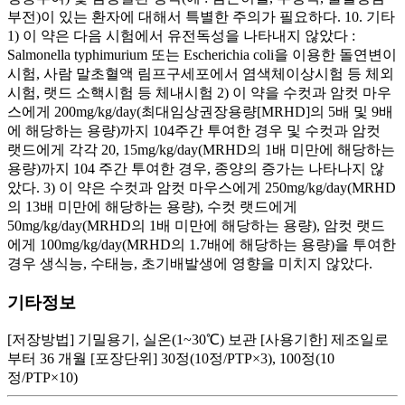
부전)이 있는 환자에 대해서 특별한 주의가 필요하다. 10. 기타
1) 이 약은 다음 시험에서 유전독성을 나타내지 않았다 :
Salmonella typhimurium 또는 Escherichia coli을 이용한 돌연변이
시험, 사람 말초혈액 림프구세포에서 염색체이상시험 등 체외
시험, 랫드 소핵시험 등 체내시험 2) 이 약을 수컷과 암컷 마우
스에게 200mg/kg/day(최대임상권장용량[MRHD]의 5배 및 9배
에 해당하는 용량)까지 104주간 투여한 경우 및 수컷과 암컷
랫드에게 각각 20, 15mg/kg/day(MRHD의 1배 미만에 해당하는
용량)까지 104 주간 투여한 경우, 종양의 증가는 나타나지 않
았다. 3) 이 약은 수컷과 암컷 마우스에게 250mg/kg/day(MRHD
의 13배 미만에 해당하는 용량), 수컷 랫드에게
50mg/kg/day(MRHD의 1배 미만에 해당하는 용량), 암컷 랫드
에게 100mg/kg/day(MRHD의 1.7배에 해당하는 용량)을 투여한
경우 생식능, 수태능, 초기배발생에 영향을 미치지 않았다.
기타정보
[저장방법] 기밀용기, 실온(1~30℃) 보관 [사용기한] 제조일로
부터 36 개월 [포장단위] 30정(10정/PTP×3), 100정(10
정/PTP×10)