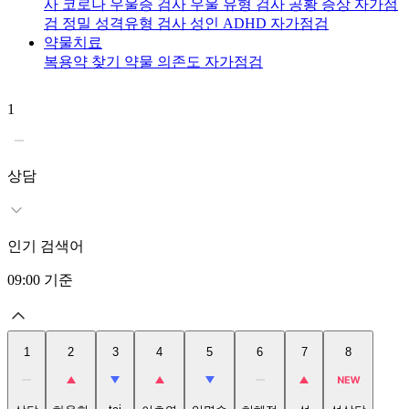
사
코로나 우울증 검사
우울 유형 검사
공황 증상 자가점
검
정밀 성격유형 검사
성인 ADHD 자가점검
약물치료
복용약 찾기
약물 의존도 자가점검
1
2
상담
인기 검색어
09:00
기준
1
2
3
4
5
6
7
8