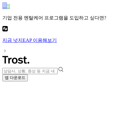
기업 전용 멘탈케어 프로그램
을 도입하고 싶다면?
지금
넛지EAP
이용해보기
앱 다운로드