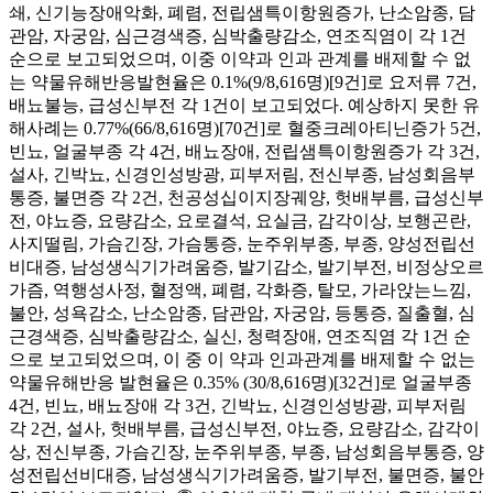
쇄, 신기능장애악화, 폐렴, 전립샘특이항원증가, 난소암종, 담
관암, 자궁암, 심근경색증, 심박출량감소, 연조직염이 각 1건
순으로 보고되었으며, 이중 이약과 인과 관계를 배제할 수 없
는 약물유해반응발현율은 0.1%(9/8,616명)[9건]로 요저류 7건,
배뇨불능, 급성신부전 각 1건이 보고되었다. 예상하지 못한 유
해사례는 0.77%(66/8,616명)[70건]로 혈중크레아티닌증가 5건,
빈뇨, 얼굴부종 각 4건, 배뇨장애, 전립샘특이항원증가 각 3건,
설사, 긴박뇨, 신경인성방광, 피부저림, 전신부종, 남성회음부
통증, 불면증 각 2건, 천공성십이지장궤양, 헛배부름, 급성신부
전, 야뇨증, 요량감소, 요로결석, 요실금, 감각이상, 보행곤란,
사지떨림, 가슴긴장, 가슴통증, 눈주위부종, 부종, 양성전립선
비대증, 남성생식기가려움증, 발기감소, 발기부전, 비정상오르
가즘, 역행성사정, 혈정액, 폐렴, 각화증, 탈모, 가라앉는느낌,
불안, 성욕감소, 난소암종, 담관암, 자궁암, 등통증, 질출혈, 심
근경색증, 심박출량감소, 실신, 청력장애, 연조직염 각 1건 순
으로 보고되었으며, 이 중 이 약과 인과관계를 배제할 수 없는
약물유해반응 발현율은 0.35% (30/8,616명)[32건]로 얼굴부종
4건, 빈뇨, 배뇨장애 각 3건, 긴박뇨, 신경인성방광, 피부저림
각 2건, 설사, 헛배부름, 급성신부전, 야뇨증, 요량감소, 감각이
상, 전신부종, 가슴긴장, 눈주위부종, 부종, 남성회음부통증, 양
성전립선비대증, 남성생식기가려움증, 발기부전, 불면증, 불안