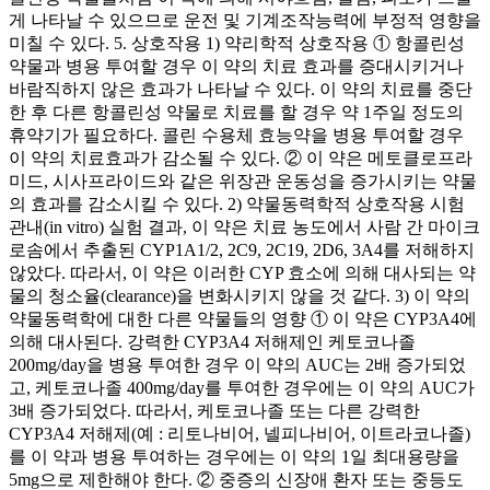
게 나타날 수 있으므로 운전 및 기계조작능력에 부정적 영향을
미칠 수 있다. 5. 상호작용 1) 약리학적 상호작용 ① 항콜린성
약물과 병용 투여할 경우 이 약의 치료 효과를 증대시키거나
바람직하지 않은 효과가 나타날 수 있다. 이 약의 치료를 중단
한 후 다른 항콜린성 약물로 치료를 할 경우 약 1주일 정도의
휴약기가 필요하다. 콜린 수용체 효능약을 병용 투여할 경우
이 약의 치료효과가 감소될 수 있다. ② 이 약은 메토클로프라
미드, 시사프라이드와 같은 위장관 운동성을 증가시키는 약물
의 효과를 감소시킬 수 있다. 2) 약물동력학적 상호작용 시험
관내(in vitro) 실험 결과, 이 약은 치료 농도에서 사람 간 마이크
로솜에서 추출된 CYP1A1/2, 2C9, 2C19, 2D6, 3A4를 저해하지
않았다. 따라서, 이 약은 이러한 CYP 효소에 의해 대사되는 약
물의 청소율(clearance)을 변화시키지 않을 것 같다. 3) 이 약의
약물동력학에 대한 다른 약물들의 영향 ① 이 약은 CYP3A4에
의해 대사된다. 강력한 CYP3A4 저해제인 케토코나졸
200mg/day을 병용 투여한 경우 이 약의 AUC는 2배 증가되었
고, 케토코나졸 400mg/day를 투여한 경우에는 이 약의 AUC가
3배 증가되었다. 따라서, 케토코나졸 또는 다른 강력한
CYP3A4 저해제(예 : 리토나비어, 넬피나비어, 이트라코나졸)
를 이 약과 병용 투여하는 경우에는 이 약의 1일 최대용량을
5mg으로 제한해야 한다. ② 중증의 신장애 환자 또는 중등도