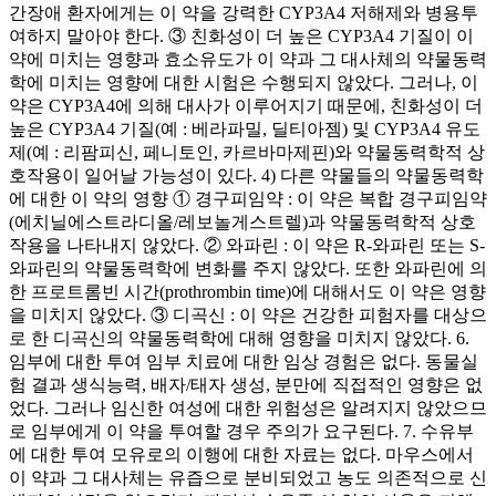
간장애 환자에게는 이 약을 강력한 CYP3A4 저해제와 병용투
여하지 말아야 한다. ③ 친화성이 더 높은 CYP3A4 기질이 이
약에 미치는 영향과 효소유도가 이 약과 그 대사체의 약물동력
학에 미치는 영향에 대한 시험은 수행되지 않았다. 그러나, 이
약은 CYP3A4에 의해 대사가 이루어지기 때문에, 친화성이 더
높은 CYP3A4 기질(예 : 베라파밀, 딜티아젬) 및 CYP3A4 유도
제(예 : 리팜피신, 페니토인, 카르바마제핀)와 약물동력학적 상
호작용이 일어날 가능성이 있다. 4) 다른 약물들의 약물동력학
에 대한 이 약의 영향 ① 경구피임약 : 이 약은 복합 경구피임약
(에치닐에스트라디올/레보놀게스트렐)과 약물동력학적 상호
작용을 나타내지 않았다. ② 와파린 : 이 약은 R-와파린 또는 S-
와파린의 약물동력학에 변화를 주지 않았다. 또한 와파린에 의
한 프로트롬빈 시간(prothrombin time)에 대해서도 이 약은 영향
을 미치지 않았다. ③ 디곡신 : 이 약은 건강한 피험자를 대상으
로 한 디곡신의 약물동력학에 대해 영향을 미치지 않았다. 6.
임부에 대한 투여 임부 치료에 대한 임상 경험은 없다. 동물실
험 결과 생식능력, 배자/태자 생성, 분만에 직접적인 영향은 없
었다. 그러나 임신한 여성에 대한 위험성은 알려지지 않았으므
로 임부에게 이 약을 투여할 경우 주의가 요구된다. 7. 수유부
에 대한 투여 모유로의 이행에 대한 자료는 없다. 마우스에서
이 약과 그 대사체는 유즙으로 분비되었고 농도 의존적으로 신