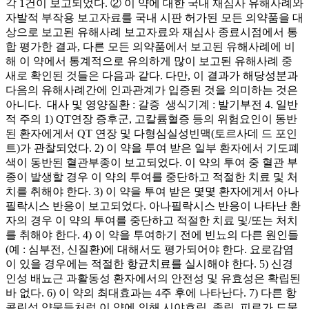
각 1건이 보고되었다. ② 이 약에 대한 국내 재심사 유해사례와
자발적 부작용 보고자료를 국내 시판 허가된 모든 의약품을 대
상으로 보고된 유해사례 보고자료와 재심사 종료시점에서 통
합 평가한 결과, 다른 모든 의약품에서 보고된 유해사례에 비
해 이 약에서 통계적으로 유의하게 많이 보고된 유해사례 중
새로 확인된 것들은 다음과 같다. 다만, 이 결과가 해당성분과
다음의 유해사례간에 인과관계가 입증된 것을 의미하는 것은
아니다. ­ 대사 및 영양질환 : 갈증 ­ 생식기계 : 발기부전 4. 일반
적 주의 1) QT연장 증후군, 고칼륨혈증 등의 위험요인이 동반
된 환자에게서 QT 연장 및 다형심실성빈맥(토르사데 드 포인
트)가 관찰되었다. 2) 이 약을 투여 받은 일부 환자에서 기도폐
색이 동반된 혈관부종이 보고되었다. 이 약의 투여 중 혈관 부
종이 발생할 경우 이 약의 투여를 중단하고 적절한 치료 및 처
치를 취해야 한다. 3) 이 약을 투여 받은 몇몇 환자에게서 아나
필락시스 반응이 보고되었다. 아나필락시스 반응이 나타난 환
자의 경우 이 약의 투여를 중단하고 적절한 치료 및/또는 처치
를 취해야 한다. 4) 이 약을 투여하기 전에 빈뇨의 다른 원인들
(예 : 심부전, 신질환)에 대해서도 평가되어야 한다. 요로감염
이 있을 경우에는 적절한 항균치료를 실시해야 한다. 5) 신경
인성 배뇨근 과활동성 환자에서의 안전성 및 유효성은 확립된
바 없다. 6) 이 약의 최대효과는 4주 후에 나타난다. 7) 다른 항
콜린성 약물들처럼 이 약에 의해 시야흐림, 졸림, 피로가 드물