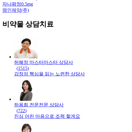
자나팜정0.5mg
명인제약(주)
비약물 상담치료
허혜정 마스터
마스터
상담사
(
1515
)
감정의 핵심을 읽는 노련한 상담사
하용희 전문
전문
상담사
(
722
)
진심 어린 마음으로 조력 할게요