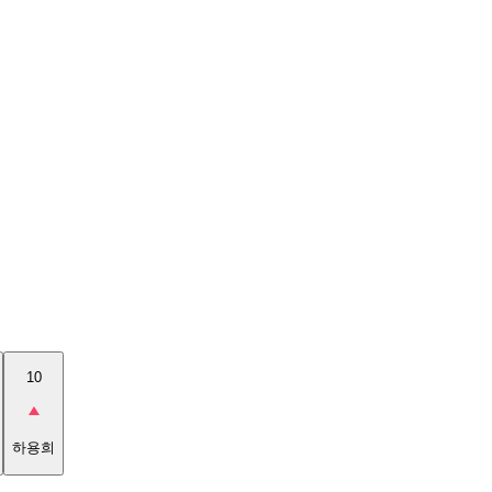
10
하용희