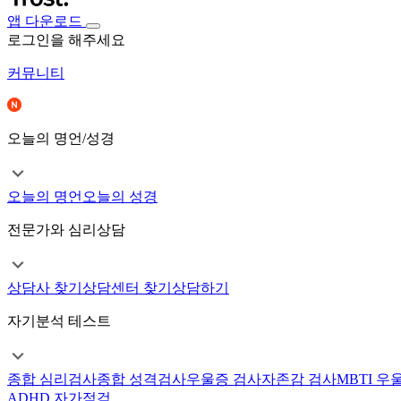
앱 다운로드
로그인을 해주세요
커뮤니티
오늘의 명언/성경
오늘의 명언
오늘의 성경
전문가와 심리상담
상담사 찾기
상담센터 찾기
상담하기
자기분석 테스트
종합 심리검사
종합 성격검사
우울증 검사
자존감 검사
MBTI 우
ADHD 자가점검