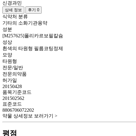
신경과민
상세 정보
후기 0
식약처 분류
기타의 소화기관용약
성분
[M257625]폴리카르보필칼슘
성상
흰색의 타원형 필름코팅정제
모양
타원형
전문/일반
전문의약품
허가일
20150428
품목기준코드
201502562
표준코드
8806706072202
약물 상세정보 보러가기 >
평점