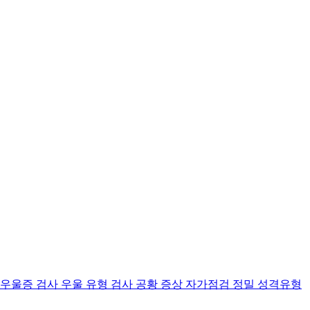
 우울증 검사
우울 유형 검사
공황 증상 자가점검
정밀 성격유형