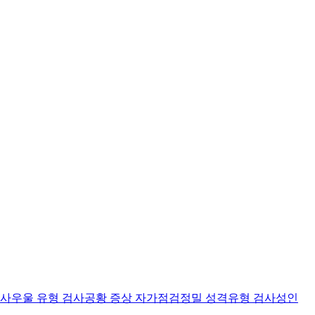
검사
우울 유형 검사
공황 증상 자가점검
정밀 성격유형 검사
성인