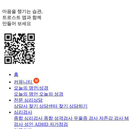
마음을 챙기는 습관,
트로스트
앱과 함께
만들어 보세요
홈
커뮤니티
오늘의 명언/성경
오늘의 명언
오늘의 성경
전문 심리상담
상담사 찾기
상담센터 찾기
상담하기
심리검사
종합 심리검사
종합 성격검사
우울증 검사
자존감 검사
M
검사
성인 ADHD 자가점검