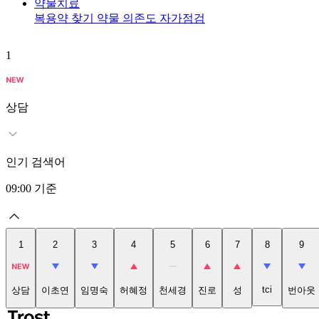
약물치료
복용약 찾기
약물 의존도 자가점검
1
상담
인기 검색어
09:00
기준
1
2
3
4
5
6
7
8
9
tci
상담
이초연
임명숙
허혜정
천세경
진로
성
번아웃