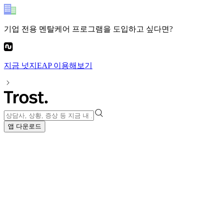
기업 전용 멘탈케어 프로그램
을 도입하고 싶다면?
지금
넛지EAP
이용해보기
앱 다운로드