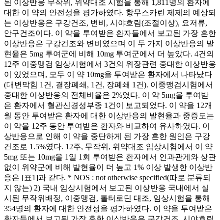
된 이상반응 무작위, 위약대조 시험을 통해 1,811명의 환자에
대한 이 약의 안전성을 평가하였다. 항무스카린 제제의 예상되
는 이상반응은 구강건조, 변비, 시야흐림(조절이상), 요저류,
안구건조이다. 이 약을 투여받은 환자들에서 보고된 가장 흔한
이상반응은 구강건조와 변비였으며 이 두 가지 이상반응의 발
현율은 5mg 투여군에 비해 10mg 투여군에서 더 높았다. 4건의
12주 이중맹검 임상시험에서 3건의 위장관련 중대한 이상반응
이 있었으며, 모두 이 약 10mg을 투여받은 환자에서 나타났다
(대변막힘 1건, 결장폐쇄, 1건, 장폐쇄 1건). 이중맹검시험에서
중대한 이상반응의 전체비율은 2%였다. 이 약 5mg을 투여받
은 환자에서 혈관신경성부종 1건이 보고되었다. 이 약을 12개
월 동안 투여받은 환자에 대한 이상반응의 발현율과 중증도는
이 약을 12주 동안 투여받은 환자와 비교하여 유사하였다. 이
상반응으로 인해 이 약을 중단하게 된 가장 흔한 원인은 구강
건조로 1.5%였다. 12주, 무작위, 위약대조 임상시험에서 이 약
5mg 또는 10mg을 1일 1회 투여받은 환자에서 인과관게와 상관
없이 위약군에 비해 발현율이 더 높고 1% 이상 발생한 이상반
응은 [표1]과 같다. * NOS : not otherwise specified(따로 분류되
지 않는) 2) 국내 임상시험에서 보고된 이상반응 국내에서 실
시된 무작위배정, 이중맹검, 톨터로딘 대조, 임상시험을 통해
354명의 환자에 대한 안전성을 평가하였다. 이 약을 투여받은
환자들에서 보고된 가장 흔한 이상반응은 구강건조, 시야흐림,