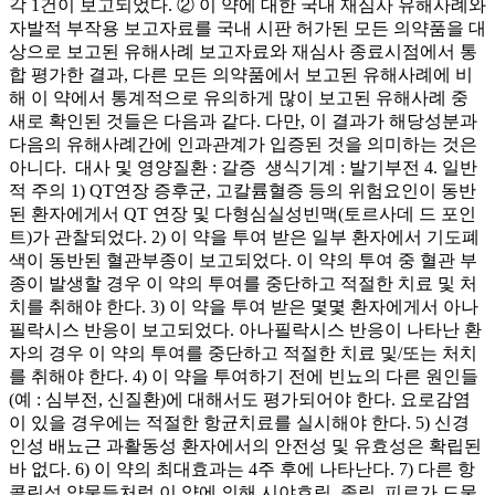
각 1건이 보고되었다. ② 이 약에 대한 국내 재심사 유해사례와
자발적 부작용 보고자료를 국내 시판 허가된 모든 의약품을 대
상으로 보고된 유해사례 보고자료와 재심사 종료시점에서 통
합 평가한 결과, 다른 모든 의약품에서 보고된 유해사례에 비
해 이 약에서 통계적으로 유의하게 많이 보고된 유해사례 중
새로 확인된 것들은 다음과 같다. 다만, 이 결과가 해당성분과
다음의 유해사례간에 인과관계가 입증된 것을 의미하는 것은
아니다. ­ 대사 및 영양질환 : 갈증 ­ 생식기계 : 발기부전 4. 일반
적 주의 1) QT연장 증후군, 고칼륨혈증 등의 위험요인이 동반
된 환자에게서 QT 연장 및 다형심실성빈맥(토르사데 드 포인
트)가 관찰되었다. 2) 이 약을 투여 받은 일부 환자에서 기도폐
색이 동반된 혈관부종이 보고되었다. 이 약의 투여 중 혈관 부
종이 발생할 경우 이 약의 투여를 중단하고 적절한 치료 및 처
치를 취해야 한다. 3) 이 약을 투여 받은 몇몇 환자에게서 아나
필락시스 반응이 보고되었다. 아나필락시스 반응이 나타난 환
자의 경우 이 약의 투여를 중단하고 적절한 치료 및/또는 처치
를 취해야 한다. 4) 이 약을 투여하기 전에 빈뇨의 다른 원인들
(예 : 심부전, 신질환)에 대해서도 평가되어야 한다. 요로감염
이 있을 경우에는 적절한 항균치료를 실시해야 한다. 5) 신경
인성 배뇨근 과활동성 환자에서의 안전성 및 유효성은 확립된
바 없다. 6) 이 약의 최대효과는 4주 후에 나타난다. 7) 다른 항
콜린성 약물들처럼 이 약에 의해 시야흐림, 졸림, 피로가 드물