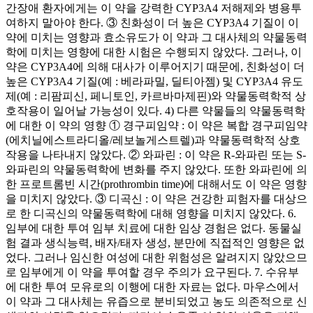
간장애 환자에게는 이 약을 강력한 CYP3A4 저해제와 병용투
여하지 말아야 한다. ③ 친화성이 더 높은 CYP3A4 기질이 이
약에 미치는 영향과 효소유도가 이 약과 그 대사체의 약물동력
학에 미치는 영향에 대한 시험은 수행되지 않았다. 그러나, 이
약은 CYP3A4에 의해 대사가 이루어지기 때문에, 친화성이 더
높은 CYP3A4 기질(예 : 베라파밀, 딜티아젬) 및 CYP3A4 유도
제(예 : 리팜피신, 페니토인, 카르바마제핀)와 약물동력학적 상
호작용이 일어날 가능성이 있다. 4) 다른 약물들의 약물동력학
에 대한 이 약의 영향 ① 경구피임약 : 이 약은 복합 경구피임약
(에치닐에스트라디올/레보놀게스트렐)과 약물동력학적 상호
작용을 나타내지 않았다. ② 와파린 : 이 약은 R-와파린 또는 S-
와파린의 약물동력학에 변화를 주지 않았다. 또한 와파린에 의
한 프로트롬빈 시간(prothrombin time)에 대해서도 이 약은 영향
을 미치지 않았다. ③ 디곡신 : 이 약은 건강한 피험자를 대상으
로 한 디곡신의 약물동력학에 대해 영향을 미치지 않았다. 6.
임부에 대한 투여 임부 치료에 대한 임상 경험은 없다. 동물실
험 결과 생식능력, 배자/태자 생성, 분만에 직접적인 영향은 없
었다. 그러나 임신한 여성에 대한 위험성은 알려지지 않았으므
로 임부에게 이 약을 투여할 경우 주의가 요구된다. 7. 수유부
에 대한 투여 모유로의 이행에 대한 자료는 없다. 마우스에서
이 약과 그 대사체는 유즙으로 분비되었고 농도 의존적으로 신