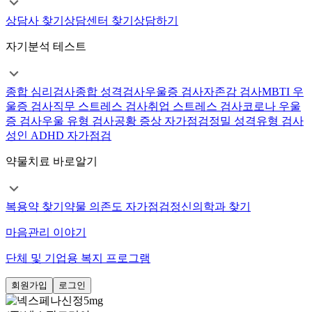
상담사 찾기
상담센터 찾기
상담하기
자기분석 테스트
종합 심리검사
종합 성격검사
우울증 검사
자존감 검사
MBTI 우
울증 검사
직무 스트레스 검사
취업 스트레스 검사
코로나 우울
증 검사
우울 유형 검사
공황 증상 자가점검
정밀 성격유형 검사
성인 ADHD 자가점검
약물치료 바로알기
복용약 찾기
약물 의존도 자가점검
정신의학과 찾기
마음관리 이야기
단체 및 기업용 복지 프로그램
회원가입
로그인