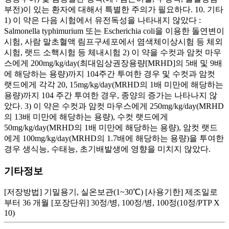
부전)이 있는 환자에 대해서 특별한 주의가 필요하다. 10. 기타
1) 이 약은 다음 시험에서 유전독성을 나타내지 않았다 :
Salmonella typhimurium 또는 Escherichia coli을 이용한 돌연변이
시험, 사람 말초혈액 림프구세포에서 염색체이상시험 등 체외
시험, 랫드 소핵시험 등 체내시험 2) 이 약을 수컷과 암컷 마우
스에게 200mg/kg/day(최대임상권장용량[MRHD]의 5배 및 9배
에 해당하는 용량)까지 104주간 투여한 경우 및 수컷과 암컷
랫드에게 각각 20, 15mg/kg/day(MRHD의 1배 미만에 해당하는
용량)까지 104 주간 투여한 경우, 종양의 증가는 나타나지 않
았다. 3) 이 약은 수컷과 암컷 마우스에게 250mg/kg/day(MRHD
의 13배 미만에 해당하는 용량), 수컷 랫드에게
50mg/kg/day(MRHD의 1배 미만에 해당하는 용량), 암컷 랫드
에게 100mg/kg/day(MRHD의 1.7배에 해당하는 용량)을 투여한
경우 생식능, 수태능, 초기배발생에 영향을 미치지 않았다.
기타정보
[저장방법] 기밀용기, 실온보관(1~30℃) [사용기한] 제조일로
부터 36 개월 [포장단위] 30정/병, 100정/병, 100정(10정/PTP X
10)