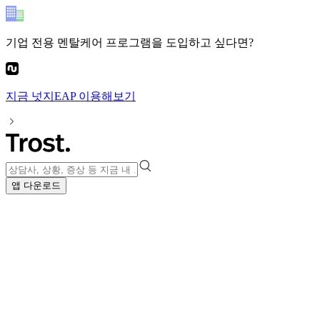
기업 전용 멘탈케어 프로그램
을 도입하고 싶다면?
지금
넛지EAP
이용해보기
앱 다운로드