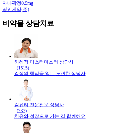
자나팜정0.5mg
명인제약(주)
비약물 상담치료
허혜정 마스터
마스터
상담사
(
1515
)
감정의 핵심을 읽는 노련한 상담사
김유리 전문
전문
상담사
(
737
)
치유와 성장으로 가는 길 함께해요