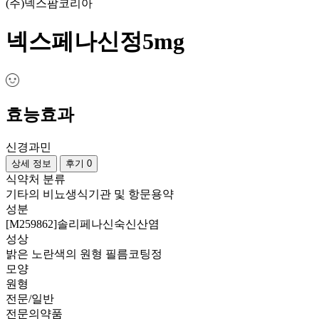
(주)넥스팜코리아
넥스페나신정5mg
효능효과
신경과민
상세 정보
후기 0
식약처 분류
기타의 비뇨생식기관 및 항문용약
성분
[M259862]솔리페나신숙신산염
성상
밝은 노란색의 원형 필름코팅정
모양
원형
전문/일반
전문의약품