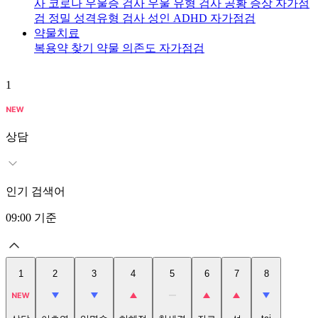
사
코로나 우울증 검사
우울 유형 검사
공황 증상 자가점
검
정밀 성격유형 검사
성인 ADHD 자가점검
약물치료
복용약 찾기
약물 의존도 자가점검
1
2
상담
인기 검색어
09:00
기준
1
2
3
4
5
6
7
8