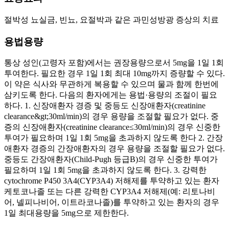
절박성 뇨실금, 빈뇨, 요절박과 같은 과민성방광 증상의 치료
용법용량
통상 성인(고령자 포함)에서는 권장용량으로서 5mg을 1일 1회
투여한다. 필요한 경우 1일 1회 최대 10mg까지 증량할 수 있다.
이 약은 식사와 무관하게 복용할 수 있으며 물과 함께 한번에
삼키도록 한다. 다음의 환자에게는 용법·용량의 조절이 필요
하다. 1. 신장애환자 경증 및 중등도 신장애환자(creatinine
clearance&gt;30ml/min)의 경우 용량을 조절할 필요가 없다. 중
증의 신장애환자(creatinine clearance≤30ml/min)의 경우 신중한
투여가 필요하며 1일 1회 5mg을 초과하지 않도록 한다 2. 간장
애환자 경증의 간장애환자의 경우 용량을 조절할 필요가 없다.
중등도 간장애환자(Child-Pugh 등급B)의 경우 신중한 투여가
필요하며 1일 1회 5mg을 초과하지 않도록 한다. 3. 강력한
cytochrome P450 3A4(CYP3A4) 저해제를 투약하고 있는 환자
케토코나졸 또는 다른 강력한 CYP3A4 저해제(예: 리토나비
어, 넬피나비어, 이트라코나졸)를 투약하고 있는 환자의 경우
1일 최대용량을 5mg으로 제한한다.