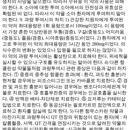
생자의 사망을 일으켰다. 따라서 수유중 이 약의 사용은 피해
야 한다. 8. 소아에 대한 투여 소아에서의 안전성과 유효성은
확립된 바 없다. 따라서 이 약을 소아 환자에게 투여하지 말아
야 한다. 9. 과량 투여시의 처치 1) 건강한 지원자에게 투여된
이 약의 최대용량은 1회 용량으로서 100mg이었다. 이 용량에
서 가장 흔한 이상반응은 두통(경증), 구갈(중등도), 어지러움
(중등도), 졸음(경증), 시야흐림(중등도)이었다. 2) 환자에게 사
고로 투여된 이 약의 최대용량은 5시간 동안 280mg이었다. 의
식수준의 변화는 있었으나 입원을 필요로 하지는 않았다. 3)
이 약의 과량 투여시에는 활성탄으로 치료해야 한다. 위세척을
실시할 수 있으나 구토를 유도하지는 말아야 한다. 4) 다른 항
콜린성 약물들처럼 과량투여시 관련 증상은 다음과 같이 처치
한다. ① 중증의 중추성 항콜린 효과(예 : 환각, 과도한 흥분)가
현저할 경우에는 피조스티그민 또는 카바콜로 치료한다. ② 경
련 및 과도한 흥분이 일어나는 경우에는 벤조다이아제핀계 약
물로 치료한다. ③ 호흡부전증의 경우에는 인공호흡을 실시한
다. ④ 빈맥은 베타-차단제로 치료한다. ⑤ 요저류는 카테터삽
입법으로 치료한다. ⑥ 동공산대는 필로카르핀 점안액으로 치
료하고 환자를 암실에 있게 한다. 5) 다른 항무스카린 약물과
마찬가지로 과량투여시 QT 연장의 위험성이 있는 환자(예 : 저
칼륨혈증, 서맥, QT 간격을 연장시키는 것으로 알려진 약물의
병용투여) 및 심장질환 병력(예 : 심근허혈, 부정맥, 울혈성심