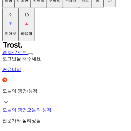
tci
상담
이초연
임명숙
허혜정
천세경
진로
성
9
10
번아웃
하용희
앱 다운로드
로그인을 해주세요
커뮤니티
오늘의 명언/성경
오늘의 명언
오늘의 성경
전문가와 심리상담