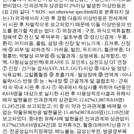
변비였다. 인과관계와 상관없이 2%이상 발생한 이상반응은
[표 2]와 같다. * NOS : not otherwise specified(따로 분류되지 않
는) 3) 외국에서의 시판 후 경험 다음의 이상반응은 전세계에
서 시판 후 자발적으로 보고되었기 때문에 이들 이상반응의 빈
도를 평가할 자료는 없다. ① 위장관계 : 구토, 위식도역류질환,
장폐색 ② 전신 및 투여부위 : 말초부종 ③ 정신신경계 : 두통,
환각, 어지러움, 졸림, 섬망 ④ 신장 및 비뇨기계 : 요저류, 신장
애 ⑤ 피부 및 피하조직 : 가려움, 발진, 두드러기, 혈관부종, 다
형홍반, 박탈성 피부염 ⑥ 심혈관계 : 심방세동, 심계항진, 빈
맥, 다형심실성빈맥(토르사데 드 포인트), 심전도상 QT 연장
⑦ 간장 : 간기능 검사(AST, ALT, GGT) 이상 ⑧ 대사 및 영양 :
식욕감퇴, 고칼륨혈증 ⑨ 호흡기계 : 발성장애 ⑩ 면역계 : 아나
필락시스 반응 ⑪ 눈 : 녹내장 ⑫ 근골격계 및 결합조직 : 근위
약 4) 국내 시판 후 조사 ① 국내에서 재심사를 위하여 6년동안
8,616명을 대상으로 실시한 시판 후 사용성적조사결과 유해사
례의 발현율은 인과관계와 상관없이 12.62%(1,087/8,616명)
[1,245건]로 보고되었고, 이 중 이 약과 인과관계를 배제할 수
없는 약물유해반응 발현율은 11.46%(987/8,616명) [1,119건]로
보고되었다. 중대한 유해사례 발현율은 인과관계와 상관없이
0.27%(23/8,616명)[24건]로 요저류 8건, 혈중크레아티닌증가 3
건, 천공성십이지장궤양, 배뇨불능, 급성신부전, 방광경부폐