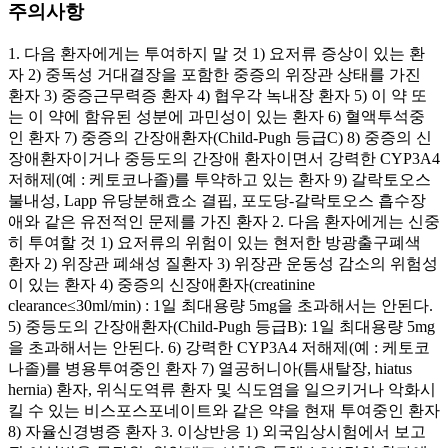
주의사항
1. 다음 환자에게는 투여하지 말 것 1) 요저류 증상이 있는 환
자 2) 중독성 거대결장을 포함한 중증의 위장관 상태를 가진
환자 3) 중증근무력증 환자 4) 협우각 녹내장 환자 5) 이 약 또
는 이 약에 함유된 성분에 과민성이 있는 환자 6) 혈액투석중
인 환자 7) 중증의 간장애환자(Child-Pugh 등급C) 8) 중증의 신
장애환자이거나 중등도의 간장애 환자이면서 강력한 CYP3A4
저해제(예 : 케토코나졸)를 투약하고 있는 환자 9) 갈락토오스
불내성, Lapp 유당분해효소 결핍, 포도당-갈락토오스 흡수장
애와 같은 유전적인 문제를 가진 환자 2. 다음 환자에게는 신중
히 투여할 것 1) 요저류의 위험이 있는 현저한 방광출구폐색
환자 2) 위장관 폐쇄성 질환자 3) 위장관 운동성 감소의 위험성
이 있는 환자 4) 중증의 신장애환자(creatinine
clearance≤30ml/min) : 1일 최대용량 5mg을 초과해서는 안된다.
5) 중등도의 간장애환자(Child-Pugh 등급B): 1일 최대용량 5mg
을 초과해서는 안된다. 6) 강력한 CYP3A4 저해제(예 : 케토코
나졸)를 병용투여중인 환자 7) 열공허니아(틈새탈장, hiatus
hernia) 환자, 위식도역류 환자 및 식도염을 일으키거나 악화시
킬 수 있는 비스포스포네이트와 같은 약을 현재 투여중인 환자
8) 자율신경병증 환자 3. 이상반응 1) 외국임상시험에서 보고