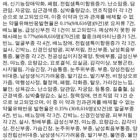
쇄, 신기능장애악화, 폐렴, 전립샘특이항원증가, 난소암종, 담
관암, 자궁암, 심근경색증, 심박출량감소, 연조직염이 각 1건
순으로 보고되었으며, 이중 이약과 인과 관계를 배제할 수 없
는 약물유해반응발현율은 0.1%(9/8,616명)[9건]로 요저류 7건,
배뇨불능, 급성신부전 각 1건이 보고되었다. 예상하지 못한 유
해사례는 0.77%(66/8,616명)[70건]로 혈중크레아티닌증가 5건,
빈뇨, 얼굴부종 각 4건, 배뇨장애, 전립샘특이항원증가 각 3건,
설사, 긴박뇨, 신경인성방광, 피부저림, 전신부종, 남성회음부
통증, 불면증 각 2건, 천공성십이지장궤양, 헛배부름, 급성신부
전, 야뇨증, 요량감소, 요로결석, 요실금, 감각이상, 보행곤란,
사지떨림, 가슴긴장, 가슴통증, 눈주위부종, 부종, 양성전립선
비대증, 남성생식기가려움증, 발기감소, 발기부전, 비정상오르
가즘, 역행성사정, 혈정액, 폐렴, 각화증, 탈모, 가라앉는느낌,
불안, 성욕감소, 난소암종, 담관암, 자궁암, 등통증, 질출혈, 심
근경색증, 심박출량감소, 실신, 청력장애, 연조직염 각 1건 순
으로 보고되었으며, 이 중 이 약과 인과관계를 배제할 수 없는
약물유해반응 발현율은 0.35% (30/8,616명)[32건]로 얼굴부종
4건, 빈뇨, 배뇨장애 각 3건, 긴박뇨, 신경인성방광, 피부저림
각 2건, 설사, 헛배부름, 급성신부전, 야뇨증, 요량감소, 감각이
상, 전신부종, 가슴긴장, 눈주위부종, 부종, 남성회음부통증, 양
성전립선비대증, 남성생식기가려움증, 발기부전, 불면증, 불안