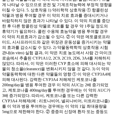
게 나타날 수 있으므로 운전 및 기계조작능력에 부정적 영향을
미칠 수 있다. 5. 상호작용 1) 약리학적 상호작용 ① 항콜린성
약물과 병용 투여할 경우 이 약의 치료 효과를 증대시키거나
바람직하지 않은 효과가 나타날 수 있다. 이 약의 치료를 중단
한 후 다른 항콜린성 약물로 치료를 할 경우 약 1주일 정도의
휴약기가 필요하다. 콜린 수용체 효능약을 병용 투여할 경우
이 약의 치료효과가 감소될 수 있다. ② 이 약은 메토클로프라
미드, 시사프라이드와 같은 위장관 운동성을 증가시키는 약물
의 효과를 감소시킬 수 있다. 2) 약물동력학적 상호작용 시험
관내(in vitro) 실험 결과, 이 약은 치료 농도에서 사람 간 마이크
로솜에서 추출된 CYP1A1/2, 2C9, 2C19, 2D6, 3A4를 저해하지
않았다. 따라서, 이 약은 이러한 CYP 효소에 의해 대사되는 약
물의 청소율(clearance)을 변화시키지 않을 것 같다. 3) 이 약의
약물동력학에 대한 다른 약물들의 영향 ① 이 약은 CYP3A4에
의해 대사된다. 강력한 CYP3A4 저해제인 케토코나졸
200mg/day을 병용 투여한 경우 이 약의 AUC는 2배 증가되었
고, 케토코나졸 400mg/day를 투여한 경우에는 이 약의 AUC가
3배 증가되었다. 따라서, 케토코나졸 또는 다른 강력한
CYP3A4 저해제(예 : 리토나비어, 넬피나비어, 이트라코나졸)
를 이 약과 병용 투여하는 경우에는 이 약의 1일 최대용량을
5mg으로 제한해야 한다. ② 중증의 신장애 환자 또는 중등도