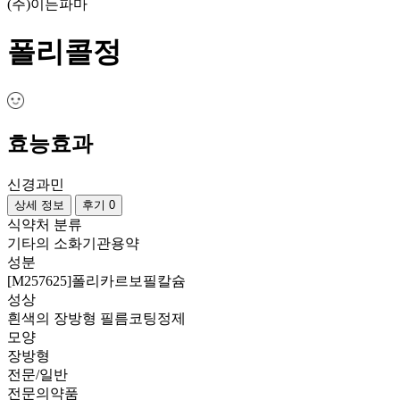
(주)이든파마
폴리콜정
효능효과
신경과민
상세 정보
후기 0
식약처 분류
기타의 소화기관용약
성분
[M257625]폴리카르보필칼슘
성상
흰색의 장방형 필름코팅정제
모양
장방형
전문/일반
전문의약품