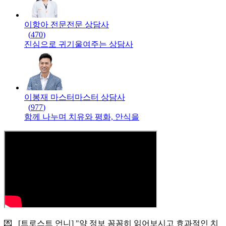
이항아 전문
전문
상담사
(
470
)
진심으로 귀기울여주는 상담사
이봉재 마스터
마스터
상담사
(
977
)
함께 나누며 치유와 평화, 안식을
💌 [트로스트 언니] "약 정보 꼼꼼히 읽어보시고 효과적인 치