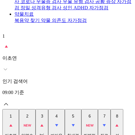
사
코로나 우울증 검사
우울 유형 검사
공황 증상 자가점
검
정밀 성격유형 검사
성인 ADHD 자가점검
약물치료
복용약 찾기
약물 의존도 자가점검
1
2
이초연
인기 검색어
09:00
기준
1
2
3
4
5
6
7
8