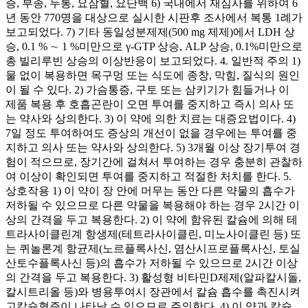
증, 부종, 두통, 요잠혈, 요단백 6) 국내에서 재심사를 위하여 6
년 동안 770명을 대상으로 실시한 시판후 조사에서 복통 1례가
보고되었다. 7) 기타 동일성분제제(500 mg 제제)에서 LDH 상
승, 0.1 % ∼ 1 %미만으로 γ-GTP 상승, ALP 상승, 0.1%미만으로
총 빌리루빈 상승의 이상반응이 보고되었다. 4. 일반적 주의 1)
물 없이 복용하면 목구멍 또는 식도에 종창, 막힘, 질식의 원인
이 될 수 있다. 2) 가슴통증, 구토 또는 삼키기가 힘들거나 이
제품 복용 후 호흡곤란이 오면 투여를 중지하고 즉시 의사 또
는 약사와 상의한다. 3) 이 약에 의한 치료는 대증요법이다. 4)
7일 정도 투여하여도 증상의 개선이 없을 경우에는 투여를 중
지하고 의사 또는 약사와 상의한다. 5) 3개월 이상 장기투여 경
험이 적으므로, 장기간에 걸쳐서 투여하는 경우 충분히 관찰하
여 이상이 확인되면 투여를 중지하고 적절한 처치를 한다. 5.
상호작용 1) 이 약이 장 안에 머무는 동안 다른 약물의 흡수가
저하될 수 있으므로 다른 약물을 복용해야 하는 경우 2시간 이
상의 간격을 두고 복용한다. 2) 이 약에 함유된 칼슘에 의해 테
트라사이클린계 항생제(테트라사이클린, 미노사이클린 등) 또
는 퀴놀론계 항균제(노르플록사신, 염산시프로플록사신, 토실
산토수플록사신 등)의 흡수가 저하될 수 있으므로 2시간 이상
의 간격을 두고 복용한다. 3) 활성형 비타민D제제(알파칼시돌,
칼시트리올 등)와 병용투여시 장관에서 칼슘 흡수를 촉진시켜
고칼슘혈증이 나타날 수 있으므로 주의한다. 4) 이 약과 칼슘