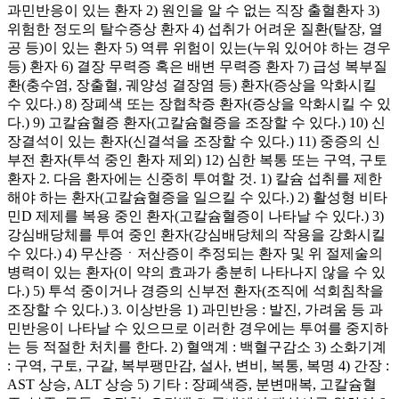
과민반응이 있는 환자 2) 원인을 알 수 없는 직장 출혈환자 3)
위험한 정도의 탈수증상 환자 4) 섭취가 어려운 질환(탈장, 열
공 등)이 있는 환자 5) 역류 위험이 있는(누워 있어야 하는 경우
등) 환자 6) 결장 무력증 혹은 배변 무력증 환자 7) 급성 복부질
환(충수염, 장출혈, 궤양성 결장염 등) 환자(증상을 악화시킬
수 있다.) 8) 장폐색 또는 장협착증 환자(증상을 악화시킬 수 있
다.) 9) 고칼슘혈증 환자(고칼슘혈증을 조장할 수 있다.) 10) 신
장결석이 있는 환자(신결석을 조장할 수 있다.) 11) 중증의 신
부전 환자(투석 중인 환자 제외) 12) 심한 복통 또는 구역, 구토
환자 2. 다음 환자에는 신중히 투여할 것. 1) 칼슘 섭취를 제한
해야 하는 환자(고칼슘혈증을 일으킬 수 있다.) 2) 활성형 비타
민D 제제를 복용 중인 환자(고칼슘혈증이 나타날 수 있다.) 3)
강심배당체를 투여 중인 환자(강심배당체의 작용을 강화시킬
수 있다.) 4) 무산증ㆍ저산증이 추정되는 환자 및 위 절제술의
병력이 있는 환자(이 약의 효과가 충분히 나타나지 않을 수 있
다.) 5) 투석 중이거나 경증의 신부전 환자(조직에 석회침착을
조장할 수 있다.) 3. 이상반응 1) 과민반응 : 발진, 가려움 등 과
민반응이 나타날 수 있으므로 이러한 경우에는 투여를 중지하
는 등 적절한 처치를 한다. 2) 혈액계 : 백혈구감소 3) 소화기계
: 구역, 구토, 구갈, 복부팽만감, 설사, 변비, 복통, 복명 4) 간장 :
AST 상승, ALT 상승 5) 기타 : 장폐색증, 분변매복, 고칼슘혈