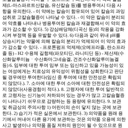
제(L-아스파르트산칼슘, 유산칼슘 등)를 병용투여시 다음 사
항을 유의한다. - 이 약에는 칼슘이 함유되어 있어 칼슘의 과잉
섭취로 고칼슘혈증이 나타날 수 있다. - 이 약은 칼슘이 분리되
어 약효를 나타내나 병용투여된 칼슘과 재결합해서 이 약의 효
과가 감소할 수 있다. 5) 강심배당체(디곡신 등)의 작용을 강화
시켜 부정맥 등을 유발할 수 있다. 6) 다음과 같이 위내 pH를
상승시키는 약물에 의해 칼슘의 분리가 억제되어 이 약의 효과
가 감소할 수 있다. - 프로톤펌프 억제제(오메프라졸, 란소프라
졸 등) - H2 수용체 길항제(파모티딘, 라니티딘 등) - 제산제(수
산화알루미늄ㆍ수산화마그네슘겔, 건조수산화알루미늄겔
등) 6. 임부에 대한 투여 임부 또는 임신하고 있을 가능성이 있
는 여성에게는 치료상의 유익성이 위험성을 상회한다고 판단
될 경우에만 투여한다(임신 중 투여에 대한 안전성은 확립되
지 않았다.). 7. 소아에 대한 투여 소아에 대한 안전성은 확립되
지 않았다(사용경험이 적다.). 8. 고령자에 대한 투여 일반적으
로 고령자는 신기능이 저하되어 있는 경우가 많고 고칼슘혈증
이 나타나기 쉬우므로 감량하는 등 용량에 유의한다. 9. 보관
및 취급상의 주의사항 1) 어린이의 손이 닿지 않는 곳에 보관
한다. 2) 습기가 적은 실온에서 보관한다. 3) 의약품을 원래 용
기에서 꺼내어 다른 용기에 보관하는 것은 의약품 오용에 의한
사고 발생이나 의약품 품질 저하의 원인이 될 수 있으므로 원