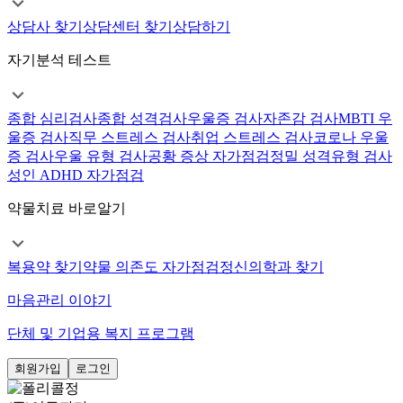
상담사 찾기
상담센터 찾기
상담하기
자기분석 테스트
종합 심리검사
종합 성격검사
우울증 검사
자존감 검사
MBTI 우
울증 검사
직무 스트레스 검사
취업 스트레스 검사
코로나 우울
증 검사
우울 유형 검사
공황 증상 자가점검
정밀 성격유형 검사
성인 ADHD 자가점검
약물치료 바로알기
복용약 찾기
약물 의존도 자가점검
정신의학과 찾기
마음관리 이야기
단체 및 기업용 복지 프로그램
회원가입
로그인