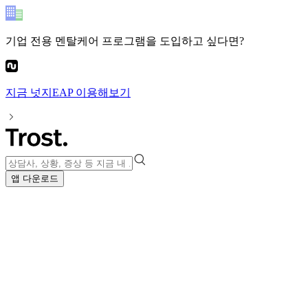
기업 전용 멘탈케어 프로그램
을 도입하고 싶다면?
지금
넛지EAP
이용해보기
앱 다운로드