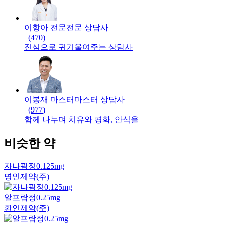
이항아 전문
전문
상담사
(
470
)
진심으로 귀기울여주는 상담사
이봉재 마스터
마스터
상담사
(
977
)
함께 나누며 치유와 평화, 안식을
비슷한 약
자나팜정0.125mg
명인제약(주)
알프람정0.25mg
환인제약(주)