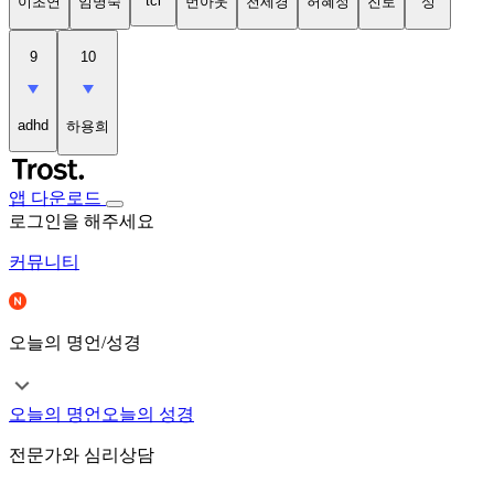
tci
이초연
임명숙
번아웃
천세경
허혜정
진로
성
9
10
adhd
하용희
앱 다운로드
로그인을 해주세요
커뮤니티
오늘의 명언/성경
오늘의 명언
오늘의 성경
전문가와 심리상담