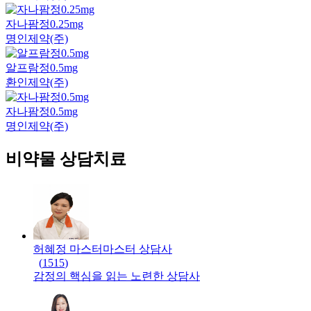
자나팜정0.25mg
명인제약(주)
알프람정0.5mg
환인제약(주)
자나팜정0.5mg
명인제약(주)
비약물 상담치료
허혜정 마스터
마스터
상담사
(
1515
)
감정의 핵심을 읽는 노련한 상담사