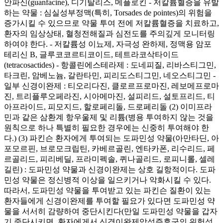
안파신(guanfacine), 디기탈리스, 메플로킨 - 저칼륨혈증을 유발
하는 약물 : 심실성부정맥(특히, Torsades de pointes)의 위험을
증가시킬 수 있으므로 약물 투여 전에 저칼륨혈증을 치료하고,
환자의 임상상태, 혈청전해질과 심전도를 주의깊게 모니터링
하여야 한다. - 저칼륨성 이뇨제, 자극성 완하제, 정맥용 암포
테리신 B, 글루코코르티코이드, 테트라코삭타이드
(tetracosactides) - 항콜린에스테라제 : 도네피질, 리바스티그민,
타크린, 암베노늄, 갈란타민, 피리도스티그민, 네오스티그민 -
일부 신경이완제 : 티오리다진, 클로르프로마진, 레보메프로마
진, 트리플루오페라진, 시아메마진, 설피리드, 설토프리드, 티
아프라이드, 피모지드, 할로페리돌, 드로페리돌 (2) 이미프라
민과 같은 삼환계 항우울제 및 리튬(병용 투여하지 않는 것을
원칙으로 하나 특별히 필요한 경우에는 신중히 투여해야 한
다.) (3) 파킨슨 환자에게 투여되는 도파민성 약물(아만타딘, 아
포모르핀, 브로모크립틴, 카베르골린, 엔타카폰, 리수리드, 페
르골리드, 피리베딜, 프라미펙솔, 퀴나골리드, 로피니롤, 셀레
길린) : 도파민성 약물과 신경이완제는 상호 길항적이다. 도파
민성 약물은 정신병적 이상을 일으키거나 악화시킬 수 있다.
따라서, 도파민성 약물을 투여받고 있는 파킨슨 질환이 있는
환자들에게 신경이완제를 투여할 필요가 있다면 도파민성 약
물을 서서히 감량하여 중단시킨다(만일 도파민성 약물을 갑자
기 중단시키면, 환자에게서 신경이완제악성증후군의 위험성