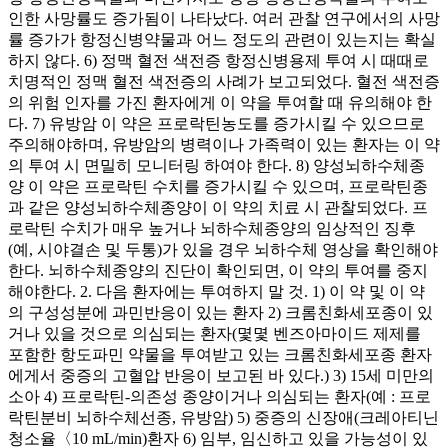
인한 사망률도 증가됨이 나타났다. 여러 관찰 연구에서의 사망
률 증가가 항정신병약물과 어느 정도의 관련이 있는지는 확실
하지 않다. 6) 정맥 혈전 색전증 항정신병용제 투여 시 때때로
치명적인 정맥 혈전 색전증의 사례가 보고되었다. 혈전 색전증
의 위험 인자를 가진 환자에게 이 약을 투여할 때 유의해야 한
다. 7) 유방암 이 약은 프로락틴농도를 증가시킬 수 있으므로
주의해야하며, 유방암의 병력이나 가족력이 있는 환자는 이 약
의 투여 시 면밀히 모니터링 하여야 한다. 8) 양성뇌하수체종
양 이 약은 프로락틴 수치를 증가시킬 수 있으며, 프로락틴종
과 같은 양성뇌하수체종양이 이 약의 치료 시 관찰되었다. 프
로락틴 수치가 매우 높거나 뇌하수체종양의 임상적인 징후
(예, 시야결손 및 두통)가 있을 경우 뇌하수체 영상을 확인해야
한다. 뇌하수체종양의 진단이 확인되면, 이 약의 투여를 중지
해야한다. 2. 다음 환자에는 투여하지 말 것. 1) 이 약 및 이 약
의 구성성분에 과민반응이 있는 환자 2) 크롬친화세포종이 있
거나 있을 것으로 의심되는 환자(몇몇 벤즈아마이드 제제를
포함한 항도파민 약물을 투여받고 있는 크롬친화세포종 환자
에게서 중증의 고혈압 반응이 보고된 바 있다.) 3) 15세 미만의
소아 4) 프로락틴-의존성 종양이거나 의심되는 환자(예 : 프로
락틴분비 뇌하수체선종, 유방암) 5) 중증의 신장애(크레아티닌
청소율〈10 mL/min)환자 6) 임부, 임신하고 있을 가능성이 있