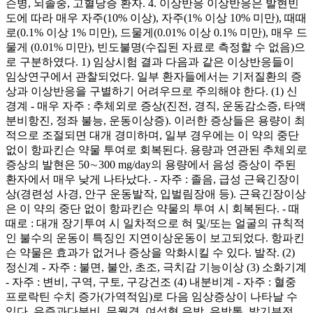
슨병, 뇌졸중, 고혈당증 환자. 4. 이상반응 이상반응은 발현빈
도에 따라 매우 자주(10% 이상), 자주(1% 이상 10% 미만), 때때
로(0.1% 이상 1% 미만), 드물게(0.01% 이상 0.1% 미만), 매우 드
물게 (0.01% 미만), 빈도불명(수집된 자료로 측정할 수 없음)으
로 구분하였다. 1) 임상시험 결과 다음과 같은 이상반응들이
임상연구에서 관찰되었다. 일부 환자들에서는 기저질환의 증
상과 이상반응을 구별하기 어려우므로 주의해야 한다. (1) 신
경계 - 매우 자주 : 추체외로 증상(진전, 경직, 운동감소증, 타액
분비항진, 정좌 불능, 운동이상증). 이러한 증상들은 용량이 최
적으로 조절되면 대개 경미하며, 일부 경우에는 이 약의 중단
없이 항파킨슨 약물 투여로 회복된다. 용량과 연관된 추체외로
증상의 발현은 50∼300 mg/day의 용량에서 음성 증상이 주된
환자에서 매우 낮게 나타났다. - 자주 : 졸음, 급성 근육긴장이
상(경련성 사경, 안구 운동발작, 입벌림장애 등). 근육긴장이상
은 이 약의 중단 없이 항파킨슨 약물의 투여 시 회복된다. - 때
때로 : 대개 장기투여 시 일차적으로 혀 및/또는 얼굴의 규칙적
인 불수의 운동이 특징인 지연이상운동이 보고되었다. 항파킨
슨 약물은 효과가 없거나 증상을 악화시킬 수 있다. 발작. (2)
정신계 - 자주 : 불면, 불안, 초조, 극치감 기능이상 (3) 소화기계
- 자주 : 변비, 구역, 구토, 구강건조 (4) 내분비계 - 자주 : 혈중
프로락틴 수치 증가(가역적임)로 다음 임상증상이 나타날 수
있다. 유즙과다분비, 무월경, 여성형 유방, 유방통, 발기부전,