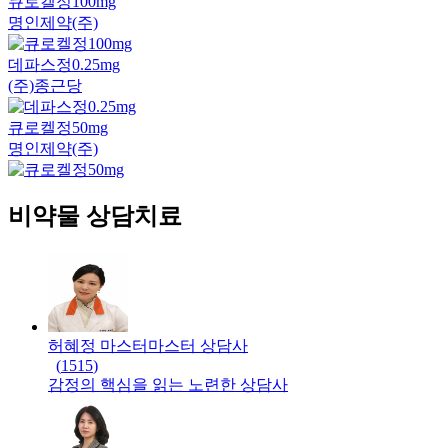
큐로켈정100mg
명인제약(주)
데파스정0.25mg
(주)종근당
큐로켈정50mg
명인제약(주)
비약물 상담치료
허혜정 마스터
마스터
상담사
(
1515
)
감정의 핵심을 읽는 노련한 상담사