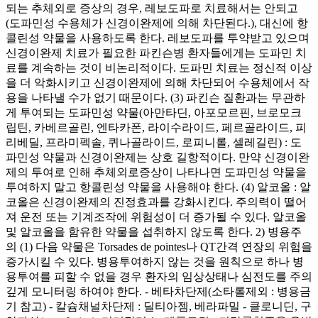
되는 추체외로 증상의 경우, 레보도파로 치료해서는 안되고
(도파민성 수용체가 신경이완제에 의해 차단된다.), 대신에 항
콜린성 약물을 사용하도록 한다. 레보도파를 투약받고 있으며
신경이완제 치료가 필요한 파킨슨병 환자들에게는 도파민 치
료를 계속하는 것이 비논리적이다. 도파민 치료는 정신적 이상
을 더 악화시키고 신경이완제에 의해 차단되어 수용체에서 작
용을 나타낼 수가 없기 때문이다. (3) 파킨슨 질환과는 무관하
게 투여되는 도파민성 약물(아만타딘, 아포모르핀, 브로모크
립틴, 카베르골린, 엔타카폰, 라이수라이드, 페르골라이드, 피
리베딜, 프라미펙솔, 퀴나골라이드, 로피니롤, 셀레길린) : 도
파민성 약물과 신경이완제는 상호 길항적이다. 만약 신경이완
제의 투여로 인해 추체외로증상이 나타나면 도파민성 약물을
투여하지 말고 항콜린성 약물을 사용해야 한다. (4) 알코올 : 알
코올은 신경이완제의 진정효과를 강화시킨다. 주의력이 떨어
져 운전 또는 기계조작에 위험성이 더 증가될 수 있다. 알코올
및 알코올을 함유한 약물을 섭취하지 않도록 한다. 2) 병용주
의 (1) 다음 약물은 Torsades de pointes나 QT간격 연장의 위험을
증가시킬 수 있다. 병용투여하지 않는 것을 원칙으로 하나 병
용투여를 피할 수 없을 경우 환자의 임상상태나 심전도를 주의
깊게 모니터링 하여야 한다. - 베타차단제(소타롤제외 : 병용금
기 참고) - 칼슘채널차단제 : 딜티아젬, 베라파밀 - 클로니딘, 구