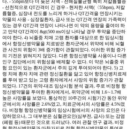
다. - 55bpm보다 더 늦은 서맥 - 전해질불균형 특히 저칼륨혈증
- 선천적으로 QT간격이 긴 경우 - 현저한 서맥(〈55bpm), 저칼
륨혈증, 심장내 전도를 느리게 하거나 QT간격을 연장시키는
약물의 사용 - 심장질환자, 급사 또는 QT간격 연장의 가족력이
있는 경우 QT간격 연장이 나타나면 이 약의 용량을 줄여야 하
고 만약 QT간격이 &gt;500 ms이상 나타날 경우 투약을 중단하
여야 한다. 4) 뇌졸중 치매 고령 환자를 대상으로 한 임상시험
에서 항정신병약물을 치료받은 환자군에서 위약에 비해 뇌혈
관 사건의 위험이 3배 증가함이 관찰되었다. 이러한 위험 증가
의 기전은 밝혀지지 않았다. 다른 항정신병약물 사용이나 다른
인구 집단에서의 위험성을 배제할 수 없다. 이 약은 뇌졸중 위
험 요인이 있는 환자군에서 주의 깊게 투여되어야 한다. 5) 고
령 치매 환자 치매 관련 정신질환을 앓고 있어 항정신병치료제
를 투여 받고 있는 고령 환자에게서 사망의 위험 증가가 관찰
되었다. 17건의 위약-대조 임상시험 분석 결과, 주로 비정형 항
정신병약물을 투여한 환자에게서, 위약군에 비해 1.6∼1.7배
높은 사망률을 보였다. 통상적인 10주간의 시험기간 동안 위약
군에서의 사망률은 2.6%였고, 치료군에서의 사망률은 4.5%였
다. 비정형 항정신병약물의 임상시험에서의 사망의 요인은 다
양하였으나, 그 대부분은 심혈관요인(심부전, 급사) 또는 감염
(폐렴 등) 때문인 것으로 드러났다. 여러 관찰 연구 결과, 비정
형 항정신병약물과 마찬가지로 정형 항정신병약물의 투여로