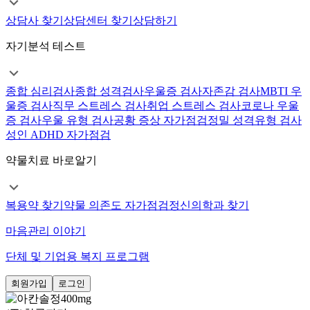
상담사 찾기
상담센터 찾기
상담하기
자기분석 테스트
종합 심리검사
종합 성격검사
우울증 검사
자존감 검사
MBTI 우
울증 검사
직무 스트레스 검사
취업 스트레스 검사
코로나 우울
증 검사
우울 유형 검사
공황 증상 자가점검
정밀 성격유형 검사
성인 ADHD 자가점검
약물치료 바로알기
복용약 찾기
약물 의존도 자가점검
정신의학과 찾기
마음관리 이야기
단체 및 기업용 복지 프로그램
회원가입
로그인