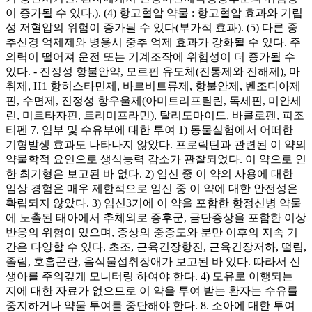
이 증가될 수 있다.). (4) 항고혈압 약물 : 항고혈압 효과와 기립
성 저혈압의 위험이 증가될 수 있다(부가적 효과). (5) 다른 중
추신경 억제제와 병용시 중추 억제 효과가 강화될 수 있다. 주
의력이 떨어져 운전 또는 기계조작에 위험성이 더 증가될 수
있다. - 진정성 항불안약, 모르핀 유도체(진통제와 진해제), 마
취제, H1 항히스타민제, 바르비트류제, 항불안제, 벤조디아제
핀, 수면제, 진정성 항우울제(아미트리프틸린, 독세핀, 미안세
린, 미르타자핀, 트리미프라민), 탈리도마이드, 바클로펜, 피조
티펜 7. 임부 및 수유부에 대한 투여 1) 동물실험에서 어떠한
기형발생 효과도 나타나지 않았다. 프로락틴과 관련된 이 약의
약물학적 요인으로 생식능력 감소가 관찰되었다. 이 약으로 인
한 최기형은 보고된 바 없다. 2) 임신 중 이 약의 사용에 대한
임상 경험은 매우 제한적으로 임신 중 이 약에 대한 안전성은
확립되지 않았다. 3) 임신3기에 이 약을 포함한 항정신병 약물
에 노출된 태아에서 추체외로 증후군, 금단증상을 포함한 이상
반응의 위험이 있으며, 증상의 중증도와 분만 이후의 지속 기
간은 다양할 수 있다. 초조, 근육긴장항진, 근육긴장저하, 떨림,
졸림, 호흡곤란, 음식물섭취장애가 보고된 바 있다. 따라서 신
생아를 주의깊게 모니터링 하여야 한다. 4) 모유로 이행되는
지에 대한 자료가 없으므로 이 약을 투여 받는 환자는 수유를
중지하거나 약물 투여를 중단해야 한다. 8. 소아에 대한 투여