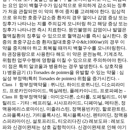
는 요인 없이 백혈구수가 임상적으로 유의하게 감소되는 징후
가 처음 관찰되면 이 약의 투여 중지를 고려해야 한다. 임상적
으로 유의한 호중구감소증 환자의 경우 열이나 감염 증상 또는
징후가 나타나는 지를 주의깊게 모니터링 하고 해당 증상 또는
징후가 나타나면 즉시 치료한다. 원인불명의 감염이나 발열은
혈액질환의 징후일 수 있으므로 혈액검사를 즉시 실시한다. 중
증의 호중구감소증 환자(절대호중구수&lt;1000/㎣)의 경우 이
약을 중지해야 하고 회복될 때까지 백혈구수를 모니터링한다.
8) 권장용량으로 사용한다 해도 이 약은 운전능력, 기계조작,
위험한 업무수행에 영향을 미칠 수 있으므로 주의하여야 한다.
이 점은 특히 알코올과 병용하는 경우 발생한다. 6. 상호작용
1) 병용금기 (1) Torsades de pointes을 유발할 수 있는 약물 : 심
실성 부정맥(특히 Torsades de pointes) 위험을 증가시킨다. -
Class Ⅰ 항부정맥약물 : 퀴니딘, 하이드로퀴니딘, 디소피라미
드, 프로카인아마이드, 멕실레틴, 플레카이니드, 프로파페논 -
Class Ⅲ 항부정맥약물 : 아미오다론, 소타롤, 도페틸리드, 이부
틸리드 - 기타 : 베프리딜, 시사프라이드, 디페마닐, 메타돈, 정
맥용에리스로마이신, 미졸라스틴, 정맥용빈카민, 할로판트린,
스파플록사신, 가티플록사신, 목시플록사신, 펜타미딘, 정맥용
스피라마이신, 설토프리드, 티오리다진 (2) 레보도파 : 레보도
파와 신경이완제는 상호 길항적이다. 신경이완제로 인해 야기