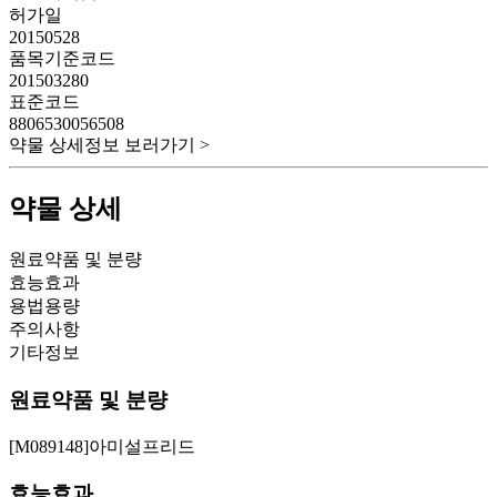
허가일
20150528
품목기준코드
201503280
표준코드
8806530056508
약물 상세정보 보러가기 >
약물 상세
원료약품 및 분량
효능효과
용법용량
주의사항
기타정보
원료약품 및 분량
[M089148]아미설프리드
효능효과