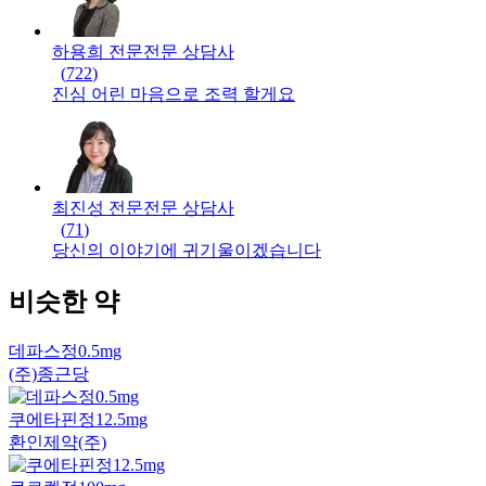
하용희 전문
전문
상담사
(
722
)
진심 어린 마음으로 조력 할게요
최진성 전문
전문
상담사
(
71
)
당신의 이야기에 귀기울이겠습니다
비슷한 약
데파스정0.5mg
(주)종근당
쿠에타핀정12.5mg
환인제약(주)