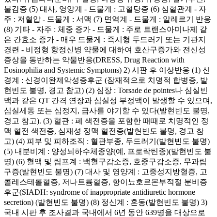
불감증 (5) 대사, 영양계 - 드물게 : 고혈당증 (6) 심혈관계 - 자
주 : 저혈압 - 드물게 : 서맥 (7) 면역계 - 드물게 : 알레르기 반응
(8) 기타 - 자주 : 체중 증가 - 드물게 : 주로 트랜스아미나제 같
은 간효소 증가 - 매우 드물게 : 즉시형 두드러기 또는 기관지
경련 - 비정형 항정신병 약물에 대하여 호산구증가와 전신성
증상을 동반하는 약물반응(DRESS, Drug Reaction with
Eosinophilia and Systemic Symptoms) 2) 시판 후 이상반응 (1) 신
경계 : 신경이완제악성증후군 (잠재적으로 치명적 합병증, 발
현빈도 불명, 경고 참고) (2) 심장 : Torsade de pointes나 심실빈
맥과 같은 QT 간격 연장과 심실성 부정맥이 발생할 수 있으며,
심실세동 또는 심정지, 급사를 야기할 수 있다(발현빈도 불명,
경고 참고). (3) 혈관 : 폐 색전증을 포함한 때때로 치명적인 정
맥 혈전 색전증, 심재성 정맥 혈전증(발현빈도 불명, 경고 참
고) (4) 피부 및 피하조직 : 혈관부종, 두드러기(발현빈도 불명)
(5) 내분비계 : 양성뇌하수체종양(예, 프로락틴종)(발현빈도 불
명) (6) 혈액 및 림프계 : 백혈구감소증, 호중구감소증, 무과립
구증(발현빈도 불명) (7) 대사 및 영양계 : 고중성지방혈증, 고
콜레스테롤혈증, 저나트륨혈증, 항이뇨호르몬부적절 분비증
후군(SIADH: syndrome of inappropriate antidiuretic hormone
secretion) (발현빈도 불명) (8) 정신계 : 혼동(발현빈도 불명) 3)
국내 시판 후 조사결과 국내에서 6년 동안 639명을 대상으로