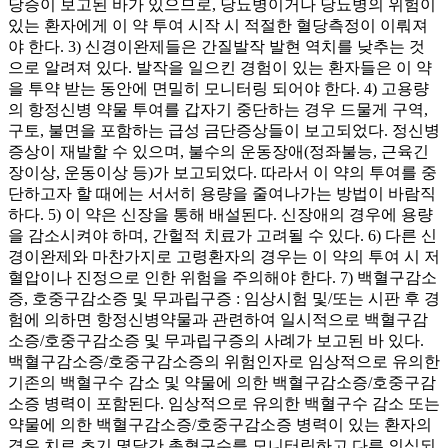
당증이 보고된 바가 있으므로, 당뇨병이거나 당뇨병의 위험이
있는 환자에게 이 약 투여 시작 시 적절한 혈당측정이 이뤄져
야 한다. 3) 신경이완제들은 간질발작 발현 역치를 낮추는 것
으로 알려져 있다. 발작을 일으킨 경험이 있는 환자들은 이 약
을 투약 받는 동안에 면밀히 모니터링 되어야 한다. 4) 고용량
의 항정신병 약물 투여를 갑자기 중단하는 경우 드물게 구역,
구토, 불면을 포함하는 급성 금단증상들이 보고되었다. 정신병
증상이 재발할 수 있으며, 불수의 운동장애(정좌불능, 근육긴
장이상, 운동이상 등)가 보고되었다. 따라서 이 약의 투여를 중
단하고자 할 때에는 서서히 용량을 줄여나가는 방법이 바람직
하다. 5) 이 약은 신장을 통해 배설된다. 신장애의 경우에 용량
을 감소시켜야 하며, 간헐적 치료가 고려될 수 있다. 6) 다른 신
경이완제와 마찬가지로 고령환자의 경우는 이 약의 투여 시 저
혈압이나 진정으로 인한 위험을 주의해야 한다. 7) 백혈구감소
증, 호중구감소증 및 무과립구증 : 임상시험 및/또는 시판 후 경
험에 의하면 항정신병약물과 관련하여 일시적으로 백혈구감
소증/호중구감소증 및 무과립구증의 사례가 보고된 바 있다.
백혈구감소증/호중구감소증의 위험인자로 임상적으로 유의한
기존의 백혈구수 감소 및 약물에 의한 백혈구감소증/호중구감
소증 병력이 포함된다. 임상적으로 유의한 백혈구수 감소 또는
약물에 의한 백혈구감소증/호중구감소증 병력이 있는 환자의
경우 치료 초기 몇달간 총혈구수를 모니터링하고 다른 의심되