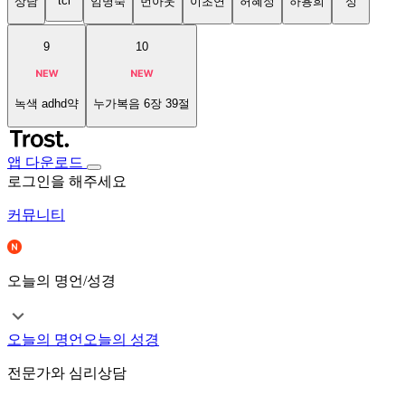
tci
상담
임명숙
번아웃
이초연
허혜정
하용희
성
9
10
녹색 adhd약
누가복음 6장 39절
앱 다운로드
로그인을 해주세요
커뮤니티
오늘의 명언/성경
오늘의 명언
오늘의 성경
전문가와 심리상담