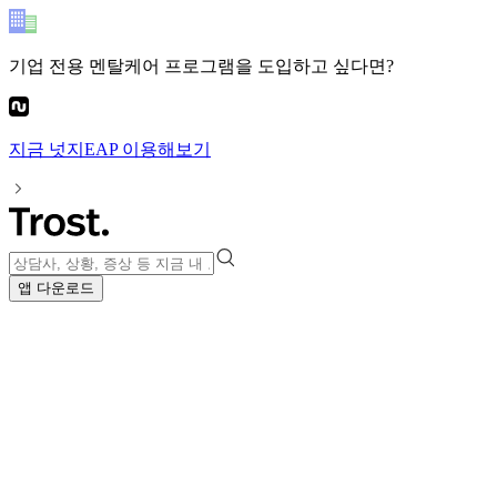
기업 전용 멘탈케어 프로그램
을 도입하고 싶다면?
지금
넛지EAP
이용해보기
앱 다운로드