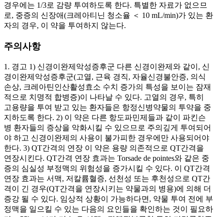
경우에는 1/3로 감량 투여하도록 한다. 특별한 자료가 없으므
로, 중증의 신장애(크레아티닌 청소율 ＜ 10 mL/min)가 있는 환
자의 경우, 이 약을 투여하지 않는다.
주의사항
1. 경고 1) 신경이완제악성증후군 다른 신경이완제와 같이, 신
경이완제악성증후군(고열, 근육 경직, 자율신경불안증, 의식
손상, 크레아틴인산활성효소 수치 증가의 특성을 보이는 잠재
적으로 치명적 합병증)이 나타날 수 있다. 고열의 경우, 특히
고용량을 투여 받고 있는 환자들은 항정신병약물의 투약을 중
지하도록 한다. 2) 이 약은 다른 항도파민제들과 같이 파킨슨
병 환자들의 증상을 악화시킬 수 있으므로 주의깊게 투여되어
야 하고 신경이완제의 사용이 불가피한 경우에만 사용되어야
한다. 3) QT간격의 연장 이 약은 용량 의존적으로 QT간격을
연장시킨다. QT간격 연장 효과는 Torsade de pointes와 같은 중
증의 심실성 부정맥의 위험성을 증가시킬 수 있다. 이 QT간격
연장 효과는 서맥, 저칼륨혈증, 선천성 또는 후천성으로 QT간
격이 긴 경우(QT간격을 연장시키는 약물과의 병용)에 의해 더
증강 될 수 있다. 임상적 상황이 가능하다면, 약물 투여 전에 부
정맥을 일으킬 수 있는 다음의 요인들을 확인하는 것이 필요하