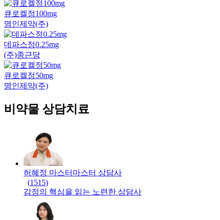
큐로켈정100mg
명인제약(주)
데파스정0.25mg
(주)종근당
큐로켈정50mg
명인제약(주)
비약물 상담치료
허혜정 마스터
마스터
상담사
(
1515
)
감정의 핵심을 읽는 노련한 상담사