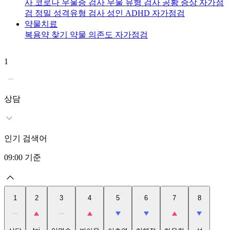
사
코로나 우울증 검사
우울 유형 검사
공황 증상 자가점
검
정밀 성격유형 검사
성인 ADHD 자가점검
약물치료
복용약 찾기
약물 의존도 자가점검
1
2
t
상담
인기 검색어
09:00
기준
1
2
3
4
5
6
7
8