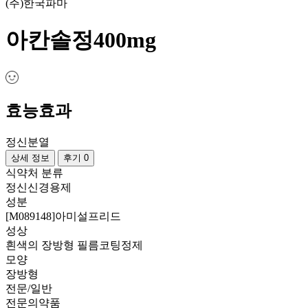
(주)한국파마
아칸솔정400mg
효능효과
정신분열
상세 정보
후기 0
식약처 분류
정신신경용제
성분
[M089148]아미설프리드
성상
흰색의 장방형 필름코팅정제
모양
장방형
전문/일반
전문의약품