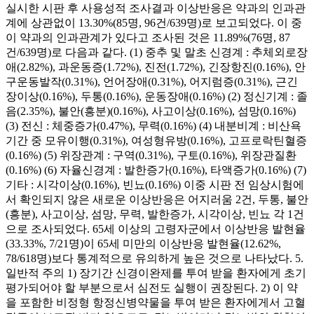
실시한 시판 후 사용성적 조사결과 이상반응은 약과의 인과관
계에 상관없이 13.30%(85명, 96건/639명)로 보고되었다. 이 중
이 약과의 인과관계가 있다고 조사된 것은 11.89%(76명, 87
건/639명)로 다음과 같다. (1) 중추 및 말초 신경계 : 추체외로장
애(2.82%), 과운동증(1.72%), 진전(1.72%), 긴장항진(0.16%), 안
구운동발작(0.31%), 언어장애(0.31%), 어지럼증(0.31%), 근긴
장이상(0.16%), 두통(0.16%), 운동장애(0.16%) (2) 정신기계 : 졸
음(2.35%), 불안(흥분)(0.16%), 사고이상(0.16%), 섬망(0.16%)
(3) 전신 : 체중증가(0.47%), 무력(0.16%) (4) 내분비계 : 비산욕
기간 중 모유이행(0.31%), 여성형유방(0.16%), 고프로락틴혈증
(0.16%) (5) 위장관계 : 구역(0.31%), 구토(0.16%), 위장관질환
(0.16%) (6) 자율신경계 : 발한증가(0.16%), 타액증가(0.16%) (7)
기타 : 시각이상(0.16%), 빈뇨(0.16%) 이중 시판 전 임상시험에
서 확인되지 않은 새로운 이상반응은 어지러움 2건, 두통, 불안
(흥분), 사고이상, 섬망, 무력, 발한증가, 시각이상, 빈뇨 각 1건
으로 조사되었다. 65세 이상의 고령자군에서 이상반응 발현율
(33.33%, 7/21명)이 65세 미만의 이상반응 발현율(12.62%,
78/618명)보다 통계적으로 유의하게 높은 것으로 나타났다. 5.
일반적 주의 1) 장기간 신경이완제를 투여 받을 환자에게 초기
평가되어야 할 부분으로서 심전도 실행이 권장된다. 2) 이 약
을 포함한 비정형 항정신병약물을 투여 받은 환자에게서 고혈