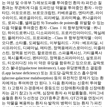
는 여성 및 수유부 7) 레보도파를 투여중인 환자 8) 파킨슨 질
환과는 무관하게 다음 도파민성 약물을 투여중인 환자 - 아만
타딘, 아포모르핀, 브로모크립틴, 카베르골린, 엔타카폰, 라이
수라이드, 페르골라이드, 피리베딜, 프라미펙솔, 퀴나골라이
드, 로피니롤, 셀레길린 9) Torsades de pointes를 유발할 수 있는
다음 약물을 투여중인 환자 - Class Ⅰ의 항부정맥약물 : 퀴니
딘, 하이드로퀴니딘, 디소피라미드, 프로카인아마이드, 멕실레
틴, 플레카이니드, 프로파페논 - Class Ⅲ 항부정맥약물 : 아미
오다론, 소타롤, 도페틸리드, 이부틸리드 - 기타 : 베프리딜, 시
사프라이드, 디페마닐, 메타돈, 정맥용에리스로마이신, 미졸라
스틴, 정맥용 빈카민, 할로판트린, 스파플록사신, 가티플록사
신, 목시플록사신, 펜타미딘, 정맥용스피라마이신, 설토프리
드, 티오리다진 10) 이 약은 유당을 함유하고 있으므로, 갈락토
오스 불내성(galactose intolerance), Lapp 유당분해효소 결핍증
(Lapp lactase deficiency) 또는 포도당-갈락토오스 흡수장애
(glucose-galactose malabsorption) 등의 유전적인 문제가 있는 환
자에게는 투여하면 안 된다. 3. 다음 환자에는 신중히 투여할
것. 1) 고령자 2) 경증에서 중등도인 신장애환자(중증 신장애환
자는 금기 참고) 3) 서맥, 심장애 환자 4) 저칼륨혈증, 저마그네
슘혈증 환자 5) 선천성 긴QT증후군 환자, QT간격을 연장시키
는 약물을 복용하는 환자 6) 발작의 병력이 있는 환자 7) 파킨