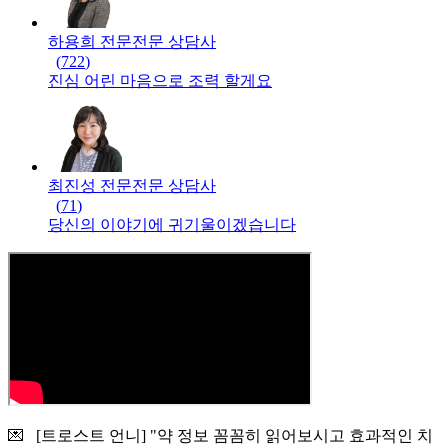
하용희 전문
전문
상담사
(
722
)
진심 어린 마음으로 조력 할게요
최진성 전문
전문
상담사
(
71
)
당신의 이야기에 귀기울이겠습니다
💌 [트로스트 언니] "약 정보 꼼꼼히 읽어보시고 효과적인 치