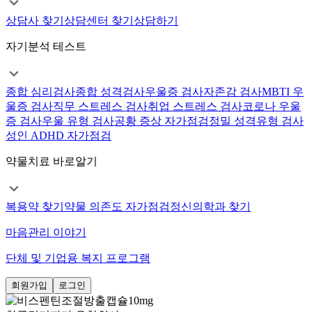
상담사 찾기
상담센터 찾기
상담하기
자기분석 테스트
종합 심리검사
종합 성격검사
우울증 검사
자존감 검사
MBTI 우
울증 검사
직무 스트레스 검사
취업 스트레스 검사
코로나 우울
증 검사
우울 유형 검사
공황 증상 자가점검
정밀 성격유형 검사
성인 ADHD 자가점검
약물치료 바로알기
복용약 찾기
약물 의존도 자가점검
정신의학과 찾기
마음관리 이야기
단체 및 기업용 복지 프로그램
회원가입
로그인