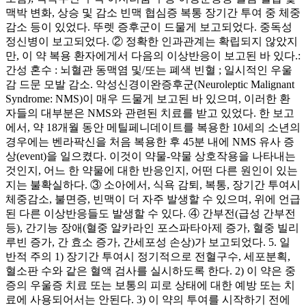
맥박 변화, 상승 및 감소 빈맥 협심증 복통 장기간 투여 중 체중
감소 등이 있었다. 뚜렛 증후군이 드물게 보고되었다. 중독성
정신병이 보고되었다. ② 정확한 인과관계는 확립되지 않았지
만, 이 약 복용 환자에게서 다음의 이상반응이 보고된 바 있다.:
간성 혼수 : 뇌혈관 동맥염 및/또는 폐색 빈혈 ; 일시적인 우울
감 드문 모발 감소. 악성신경이완증후군(Neuroleptic Malignant
Syndrome: NMS)이 매우 드물게 보고된 바 있으며, 이러한 환
자들의 대부분은 NMS와 관련된 치료를 받고 있었다. 한 보고
에서, 약 18개월 동안 메틸페니데이트를 복용한 10세의 소년의
경우에는 벤라팍신을 처음 복용한 후 45분 내에 NMS 유사 증
상(event)을 일으켰다. 이것이 약물-약물 상호작용을 나타내는
것인지, 어느 한 약물에 대한 반응인지, 어떤 다른 원인이 있는
지는 불확실하다. ③ 소아에서, 식욕 감퇴, 복통, 장기간 투여시
체중감소, 불면증, 빈맥이 더 자주 발생할 수 있으며, 위에 언급
된 다른 이상반응들도 발생할 수 있다. ④ 간부전(급성 간부전
등), 간기능 장애(혈중 알카라인 포스파타아제 증가, 혈중 빌리
루빈 증가, 간 효소 증가, 간세포성 손상)가 보고되었다. 5. 일
반적 주의 1) 장기간 투여시 정기적으로 전혈구수, 세포분획,
혈소판 수와 같은 혈액 검사를 실시하도록 한다. 2) 이 약은 중
증의 우울증 치료 또는 보통의 피로 상태에 대한 예방 또는 치
료에 사용되어서는 안된다. 3) 이 약의 투여를 시작하기 전에