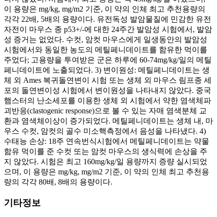
이 용량은 mg/kg, mg/m2 기준, 이 약의 인체 최고 추천용량의
각각 22배, 5배의 용량이다. 유전독성 발암물질에 민감한 유전
자전이 마우스 종 p53+/-에 대한 24주간 발암성 시험에서, 발암
성 증거는 없었다. 수컷, 암컷 마우스에게 일생동안의 발암성
시험에서와 동일한 농도의 메틸페니데이트를 함유한 먹이를
주었다; 고용량을 투여받은 군은 하루에 60-74mg/kg/일의 메틸
페니데이트에 노출되었다. 3) 변이원성: 메틸페니데이트는 생
체 외 Ames 복귀돌연변이 시험 또는 생체 외 마우스 림프종 세
포의 돌연변이성 시험에서 변이원성을 나타내지 않았다. 중국
햄스터의 난소세포를 이용한 생체 외 시험에서 약한 염색체파
괴반응(clastogenic response)으로 볼 수 있는 자매 염색분체 교
환과 염색체이상이 증가되었다. 메틸페니데이트는 생체 내, 마
우스 수컷, 암컷의 골수 미소핵측정에서 음성을 나타냈다. 4)
수태능 손상: 18주 연속번식시험에서 메틸페니데이트는 약물
함유 먹이를 준 수컷 또는 암컷 마우스의 생식력에 손상을 주
지 않았다. 시험은 최고 160mg/kg/일 용량까지 증량 실시되었
으며, 이 용량은 mg/kg, mg/m2 기준, 이 약의 인체 최고 추천용
량의 각각 80배, 8배의 용량이다.
기타정보