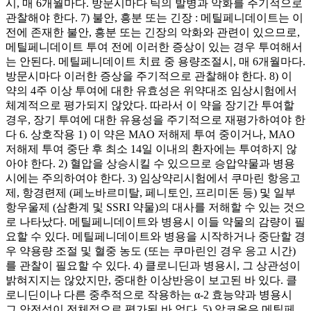
시, 매 6개월마다. 방문시마다 틱의 발병과 악화를 주기적으로
관찰해야 한다. 7) 불안, 흥분 또는 긴장 : 메틸페니데이트는 이
전에 존재한 불안, 흥분 또는 긴장의 악화와 관련이 있으므로,
메틸페니데이트 투여 전에 이러한 증상이 있는 경우 투여해서
는 안된다. 메틸페니데이트 치료 중 용량조절시, 매 6개월마다.
방문시마다 이러한 증상을 주기적으로 관찰해야 한다. 8) 이
약의 4주 이상 투여에 대한 유효성은 위약대조 임상시험에서
체계적으로 평가되지 않았다. 따라서 이 약을 장기간 투여할
경우, 장기 투여에 대한 유용성을 주기적으로 재평가하여야 한
다 6. 상호작용 1) 이 약은 MAO 저해제 투여 중이거나, MAO
저해제 투여 중단 후 최소 14일 이내의 환자에는 투여하지 않
아야 한다. 2) 혈압을 상승시킬 수 있으므로 승압약물과 병용
시에는 주의하여야 한다. 3) 임상약리시험에서 쿠마린 항응고
제, 항경련제 (페노바르미탈, 페니토인, 프리미돈 등) 및 일부
항우울제 (삼환계 및 SSRI 약물)의 대사를 저해할 수 있는 것으
로 나타났다. 메틸페니데이트와 병용시 이들 약물의 감량이 필
요할 수 있다. 메틸페니데이트와 병용을 시작하거나 중단할 경
우 약용량 조절 및 혈중 농도 (또는 쿠마린인 경우 응고 시간)
를 관찰이 필요할 수 있다. 4) 클로니딘과 병용시, 그 상관성이
밝혀지지는 않았지만, 중대한 이상반응이 보고된 바 있다. 클
로니딘이나 다른 중추적으로 작용하는 α-2 효능약과 병용시
그 안전성이 전체적으로 평가된 바 없다. 5) 알코올은 메틸페