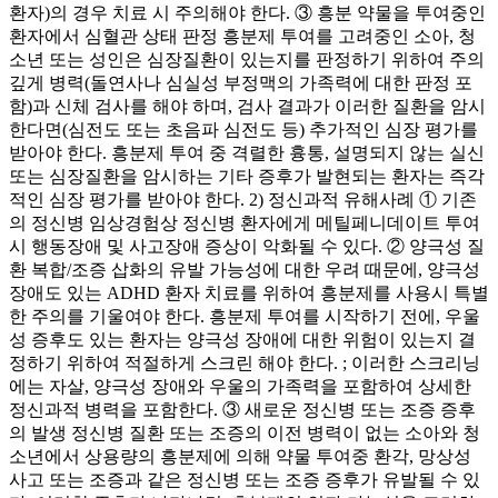
환자)의 경우 치료 시 주의해야 한다. ③ 흥분 약물을 투여중인
환자에서 심혈관 상태 판정 흥분제 투여를 고려중인 소아, 청
소년 또는 성인은 심장질환이 있는지를 판정하기 위하여 주의
깊게 병력(돌연사나 심실성 부정맥의 가족력에 대한 판정 포
함)과 신체 검사를 해야 하며, 검사 결과가 이러한 질환을 암시
한다면(심전도 또는 초음파 심전도 등) 추가적인 심장 평가를
받아야 한다. 흥분제 투여 중 격렬한 흉통, 설명되지 않는 실신
또는 심장질환을 암시하는 기타 증후가 발현되는 환자는 즉각
적인 심장 평가를 받아야 한다. 2) 정신과적 유해사례 ① 기존
의 정신병 임상경험상 정신병 환자에게 메틸페니데이트 투여
시 행동장애 및 사고장애 증상이 악화될 수 있다. ② 양극성 질
환 복합/조증 삽화의 유발 가능성에 대한 우려 때문에, 양극성
장애도 있는 ADHD 환자 치료를 위하여 흥분제를 사용시 특별
한 주의를 기울여야 한다. 흥분제 투여를 시작하기 전에, 우울
성 증후도 있는 환자는 양극성 장애에 대한 위험이 있는지 결
정하기 위하여 적절하게 스크린 해야 한다. ; 이러한 스크리닝
에는 자살, 양극성 장애와 우울의 가족력을 포함하여 상세한
정신과적 병력을 포함한다. ③ 새로운 정신병 또는 조증 증후
의 발생 정신병 질환 또는 조증의 이전 병력이 없는 소아와 청
소년에서 상용량의 흥분제에 의해 약물 투여중 환각, 망상성
사고 또는 조증과 같은 정신병 또는 조증 증후가 유발될 수 있