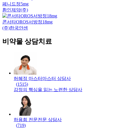
페니드정5mg
환인제약(주)
콘서타OROS서방정18mg
(주)한국얀센
비약물 상담치료
허혜정 마스터
마스터
상담사
(
1515
)
감정의 핵심을 읽는 노련한 상담사
하용희 전문
전문
상담사
(
719
)