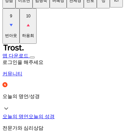
tci
상담
이초연
임명숙
허혜정
천세경
진로
성
9
10
번아웃
하용희
앱 다운로드
로그인을 해주세요
커뮤니티
오늘의 명언/성경
오늘의 명언
오늘의 성경
전문가와 심리상담