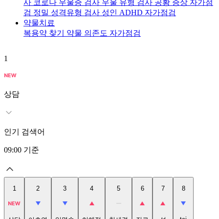
사
코로나 우울증 검사
우울 유형 검사
공황 증상 자가점
검
정밀 성격유형 검사
성인 ADHD 자가점검
약물치료
복용약 찾기
약물 의존도 자가점검
1
2
상담
인기 검색어
09:00
기준
1
2
3
4
5
6
7
8