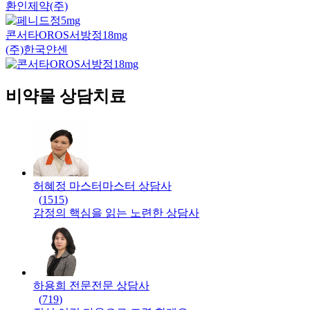
환인제약(주)
콘서타OROS서방정18mg
(주)한국얀센
비약물 상담치료
허혜정 마스터
마스터
상담사
(
1515
)
감정의 핵심을 읽는 노련한 상담사
하용희 전문
전문
상담사
(
719
)