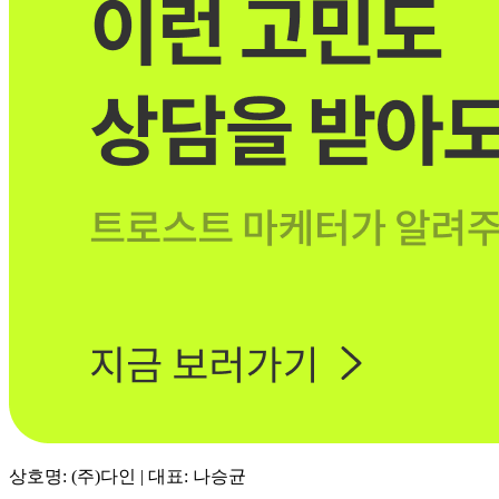
상호명: (주)다인 | 대표: 나승균