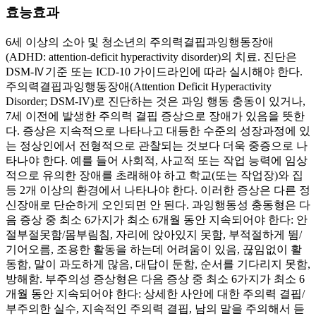
효능효과
6세 이상의 소아 및 청소년의 주의력결핍과잉행동장애
(ADHD: attention-deficit hyperactivity disorder)의 치료. 진단은
DSM-Ⅳ기준 또는 ICD-10 가이드라인에 따라 실시해야 한다.
주의력결핍과잉행동장애(Attention Deficit Hyperactivity
Disorder; DSM-IV)로 진단하는 것은 과잉 행동 충동이 있거나,
7세 이전에 발생한 주의력 결핍 증상으로 장애가 있음을 뜻한
다. 증상은 지속적으로 나타나고 대등한 수준의 성장과정에 있
는 정상인에서 전형적으로 관찰되는 것보다 더욱 중증으로 나
타나야 한다. 예를 들어 사회적, 사교적 또는 작업 능력에 임상
적으로 유의한 장애를 초래해야 하고 학교(또는 작업장)와 집
등 2개 이상의 환경에서 나타나야 한다. 이러한 증상은 다른 정
신장애로 단순하게 오인되면 안 된다. 과잉행동성 충동형은 다
음 증상 중 최소 6가지가 최소 6개월 동안 지속되어야 한다: 안
절부절못함/몸부림침, 자리에 앉아있지 못함, 부적절하게 뜀/
기어오름, 조용한 활동을 하는데 어려움이 있음, 끊임없이 활
동함, 말이 과도하게 많음, 대답이 둔함, 순서를 기다리지 못함,
방해함. 부주의성 증상형은 다음 증상 중 최소 6가지가 최소 6
개월 동안 지속되어야 한다: 상세한 사안에 대한 주의력 결핍/
부주의한 실수, 지속적인 주의력 결핍, 남의 말을 주의해서 듣