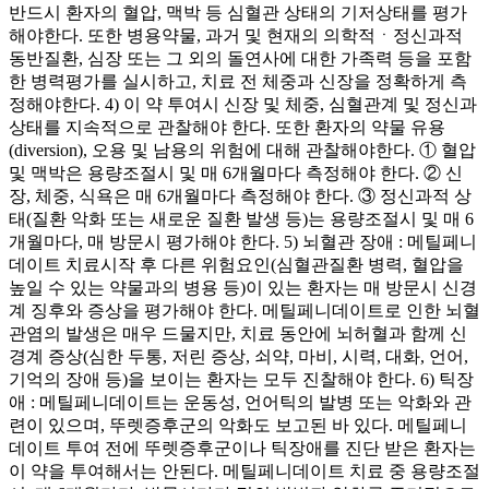
반드시 환자의 혈압, 맥박 등 심혈관 상태의 기저상태를 평가
해야한다. 또한 병용약물, 과거 및 현재의 의학적ㆍ정신과적
동반질환, 심장 또는 그 외의 돌연사에 대한 가족력 등을 포함
한 병력평가를 실시하고, 치료 전 체중과 신장을 정확하게 측
정해야한다. 4) 이 약 투여시 신장 및 체중, 심혈관계 및 정신과
상태를 지속적으로 관찰해야 한다. 또한 환자의 약물 유용
(diversion), 오용 및 남용의 위험에 대해 관찰해야한다. ① 혈압
및 맥박은 용량조절시 및 매 6개월마다 측정해야 한다. ② 신
장, 체중, 식욕은 매 6개월마다 측정해야 한다. ③ 정신과적 상
태(질환 악화 또는 새로운 질환 발생 등)는 용량조절시 및 매 6
개월마다, 매 방문시 평가해야 한다. 5) 뇌혈관 장애 : 메틸페니
데이트 치료시작 후 다른 위험요인(심혈관질환 병력, 혈압을
높일 수 있는 약물과의 병용 등)이 있는 환자는 매 방문시 신경
계 징후와 증상을 평가해야 한다. 메틸페니데이트로 인한 뇌혈
관염의 발생은 매우 드물지만, 치료 동안에 뇌허혈과 함께 신
경계 증상(심한 두통, 저린 증상, 쇠약, 마비, 시력, 대화, 언어,
기억의 장애 등)을 보이는 환자는 모두 진찰해야 한다. 6) 틱장
애 : 메틸페니데이트는 운동성, 언어틱의 발병 또는 악화와 관
련이 있으며, 뚜렛증후군의 악화도 보고된 바 있다. 메틸페니
데이트 투여 전에 뚜렛증후군이나 틱장애를 진단 받은 환자는
이 약을 투여해서는 안된다. 메틸페니데이트 치료 중 용량조절