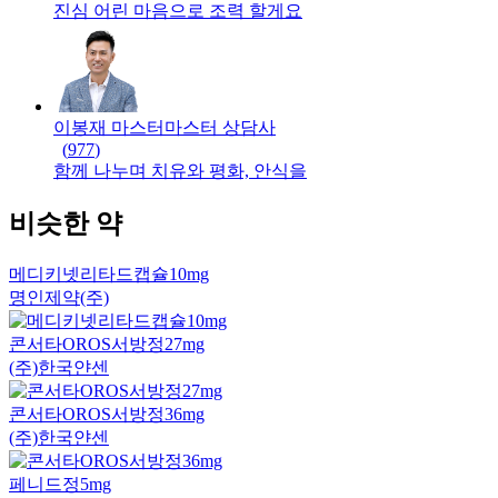
진심 어린 마음으로 조력 할게요
이봉재 마스터
마스터
상담사
(
977
)
함께 나누며 치유와 평화, 안식을
비슷한 약
메디키넷리타드캡슐10mg
명인제약(주)
콘서타OROS서방정27mg
(주)한국얀센
콘서타OROS서방정36mg
(주)한국얀센
페니드정5mg