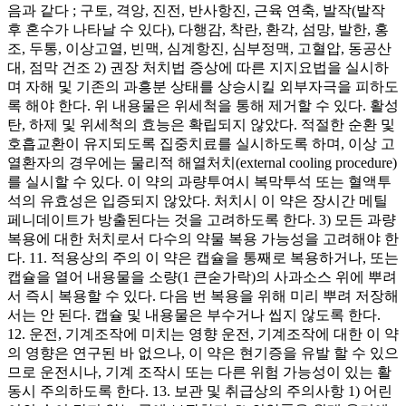
음과 같다 ; 구토, 격앙, 진전, 반사항진, 근육 연축, 발작(발작
후 혼수가 나타날 수 있다), 다행감, 착란, 환각, 섬망, 발한, 홍
조, 두통, 이상고열, 빈맥, 심계항진, 심부정맥, 고혈압, 동공산
대, 점막 건조 2) 권장 처치법 증상에 따른 지지요법을 실시하
며 자해 및 기존의 과흥분 상태를 상승시킬 외부자극을 피하도
록 해야 한다. 위 내용물은 위세척을 통해 제거할 수 있다. 활성
탄, 하제 및 위세척의 효능은 확립되지 않았다. 적절한 순환 및
호흡교환이 유지되도록 집중치료를 실시하도록 하며, 이상 고
열환자의 경우에는 물리적 해열처치(external cooling procedure)
를 실시할 수 있다. 이 약의 과량투여시 복막투석 또는 혈액투
석의 유효성은 입증되지 않았다. 처치시 이 약은 장시간 메틸
페니데이트가 방출된다는 것을 고려하도록 한다. 3) 모든 과량
복용에 대한 처치로서 다수의 약물 복용 가능성을 고려해야 한
다. 11. 적용상의 주의 이 약은 캡슐을 통째로 복용하거나, 또는
캡슐을 열어 내용물을 소량(1 큰숟가락)의 사과소스 위에 뿌려
서 즉시 복용할 수 있다. 다음 번 복용을 위해 미리 뿌려 저장해
서는 안 된다. 캡슐 및 내용물은 부수거나 씹지 않도록 한다.
12. 운전, 기계조작에 미치는 영향 운전, 기계조작에 대한 이 약
의 영향은 연구된 바 없으나, 이 약은 현기증을 유발 할 수 있으
므로 운전시나, 기계 조작시 또는 다른 위험 가능성이 있는 활
동시 주의하도록 한다. 13. 보관 및 취급상의 주의사항 1) 어린