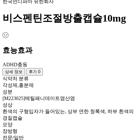
한국먼디파마 유한회사
비스펜틴조절방출캡슐10mg
효능효과
ADHD
충동
상세 정보
후기 0
식약처 분류
각성제,흥분제
성분
[M223025]메틸페니데이트염산염
성상
흰색의 구형입자가 들어있는, 상부 연한 청록색, 하부 흰색의
경질캡슐
모양
장방형
전문/일반