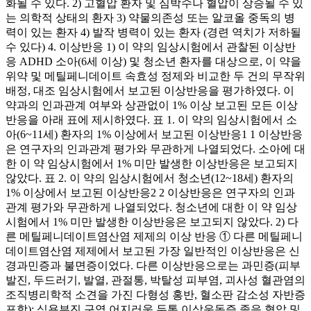
화될 수 있다. 2) 고혈압 환자 및 심박수나 혈압이 상승될 수 있
는 의학적 상태의 환자 3) 약물의존성 또는 알코올 중독의 병
력이 있는 환자 4) 발작 병력이 있는 환자 (경련 역치가 저하될
수 있다) 4. 이상반응 1) 이 약의 임상시험에서 관찰된 이상반
응 ADHD 소아(6세 이상) 및 청소년 환자를 대상으로, 이 약을
위약 및 메틸페니데이트 속효성 정제와 비교한 두 건의 무작위
배정, 대조 임상시험에서 보고된 이상반응을 평가하였다. 이
약과의 인과관계 여부와 상관없이 1% 이상 보고된 모든 이상
반응을 아래 표에 제시하였다. 표 1. 이 약의 임상시험에서 소
아(6~11세) 환자의 1% 이상에서 보고된 이상반응1 1 이상반응
은 연구자의 인과관계 평가와 무관하게 나열되었다. 소아에 대
한 이 약 임상시험에서 1% 미만 발생한 이상반응은 보고되지
않았다. 표 2. 이 약의 임상시험에서 청소년(12~18세) 환자의
1% 이상에서 보고된 이상반응2 2 이상반응은 연구자의 인과
관계 평가와 무관하게 나열되었다. 청소년에 대한 이 약 임상
시험에서 1% 미만 발생한 이상반응은 보고되지 않았다. 2) 다
른 메틸페니데이트염산염 제제의 이상 반응 ① 다른 메틸페니
데이트염산염 제제에서 보고된 가장 일반적인 이상반응은 신
경과민증과 불면증이었다. 다른 이상반응으로는 과민증(피부
발진, 두드러기, 발열, 관절통, 박탈성 피부염, 괴사성 혈관염의
조직병리학적 소견을 가진 다형성 홍반, 혈소판 감소성 자반증
포함); 식욕부진 구역 어지러움 두통 이상운동증 졸음 혈압 및