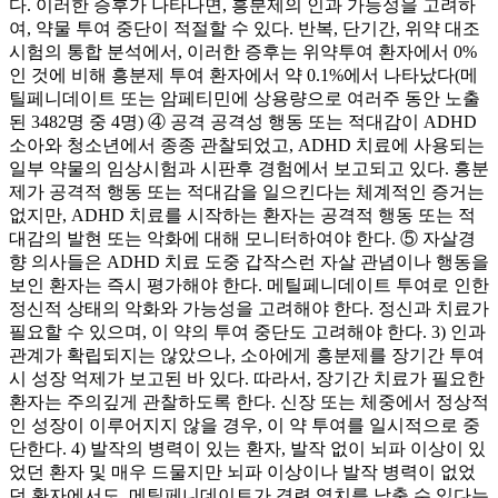
다. 이러한 증후가 나타나면, 흥분제의 인과 가능성을 고려하
여, 약물 투여 중단이 적절할 수 있다. 반복, 단기간, 위약 대조
시험의 통합 분석에서, 이러한 증후는 위약투여 환자에서 0%
인 것에 비해 흥분제 투여 환자에서 약 0.1%에서 나타났다(메
틸페니데이트 또는 암페티민에 상용량으로 여러주 동안 노출
된 3482명 중 4명) ④ 공격 공격성 행동 또는 적대감이 ADHD
소아와 청소년에서 종종 관찰되었고, ADHD 치료에 사용되는
일부 약물의 임상시험과 시판후 경험에서 보고되고 있다. 흥분
제가 공격적 행동 또는 적대감을 일으킨다는 체계적인 증거는
없지만, ADHD 치료를 시작하는 환자는 공격적 행동 또는 적
대감의 발현 또는 악화에 대해 모니터하여야 한다. ⑤ 자살경
향 의사들은 ADHD 치료 도중 갑작스런 자살 관념이나 행동을
보인 환자는 즉시 평가해야 한다. 메틸페니데이트 투여로 인한
정신적 상태의 악화와 가능성을 고려해야 한다. 정신과 치료가
필요할 수 있으며, 이 약의 투여 중단도 고려해야 한다. 3) 인과
관계가 확립되지는 않았으나, 소아에게 흥분제를 장기간 투여
시 성장 억제가 보고된 바 있다. 따라서, 장기간 치료가 필요한
환자는 주의깊게 관찰하도록 한다. 신장 또는 체중에서 정상적
인 성장이 이루어지지 않을 경우, 이 약 투여를 일시적으로 중
단한다. 4) 발작의 병력이 있는 환자, 발작 없이 뇌파 이상이 있
었던 환자 및 매우 드물지만 뇌파 이상이나 발작 병력이 없었
던 환자에서도, 메틸페니데이트가 경련 역치를 낮출 수 있다는