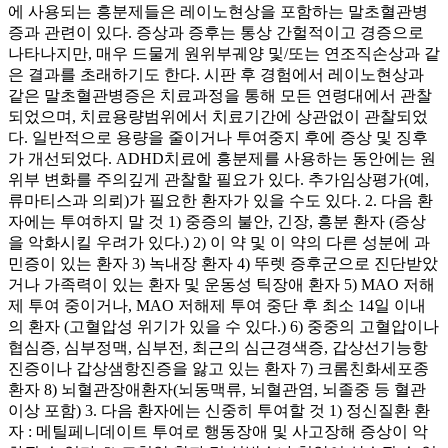
에 사용되는 흥분제들은 레이노현상을 포함하는 말초혈관병
증과 관련이 있다. 증상과 증후는 통상 간헐적이고 경증으로
나타나지만, 매우 드물게 원위부궤양 및/또는 연조직손상과 같
은 결과를 초래하기도 한다. 시판 후 경험에서 레이노현상과
같은 말초혈관병증은 치료과정을 통해 모든 연령대에서 관찰
되었으며, 치료용량범위에서 치료기간에 상관없이 관찰되었
다. 일반적으로 용량을 줄이거나 투여중지 후에 증상 및 징후
가 개선되었다. ADHD치료에 흥분제를 사용하는 동안에는 원
위부 변화를 주의깊게 관찰할 필요가 있다. 추가임상평가(예,
류마티스과 의뢰)가 필요한 환자가 있을 수도 있다. 2. 다음 환
자에는 투여하지 말 것 1) 중증의 불안, 긴장, 흥분 환자 (증상
을 악화시킬 우려가 있다.) 2) 이 약 및 이 약의 다른 성분에 과
민증이 있는 환자 3) 녹내장 환자 4) 뚜렛 증후군으로 진단받았
거나 가족력이 있는 환자 및 운동성 틱장애 환자 5) MAO 저해
제 투여 중이거나, MAO 저해제 투여 중단 후 최소 14일 이내
의 환자 (고혈압성 위기가 있을 수 있다.) 6) 중중의 고혈압이나
협심증, 심부정맥, 심부전, 최근의 심근경색증, 갑상선기능항
진증이나 갑상샘항진증을 앓고 있는 환자 7) 크롬친화세포종
환자 8) 뇌혈관장애환자(뇌동맥류, 뇌혈관염, 뇌졸중 등 혈관
이상 포함) 3. 다음 환자에는 신중히 투여할 것 1) 정신질환 환
자 : 메틸페니데이트 투여로 행동장애 및 사고장해 증상이 악