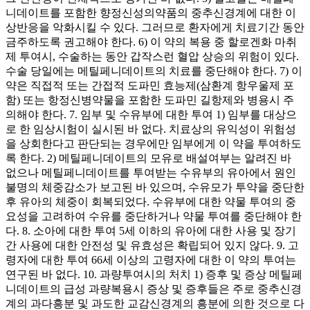
니데이트를 포함한 향정신성의약품의 중추신경계에 대한 이
상반응을 악화시킬 수 있다. 그러므로 환자에게 치료기간 동안
금주하도록 권고해야 한다. 6) 이 약의 복용 중 할로겐화 마취
제 투여시, 수술하는 동안 갑작스런 혈압 상승의 위험이 있다.
수술 당일에는 메틸페니데이트의 치료를 중단해야 한다. 7) 이
약은 직접적 또는 간접적 도파민 효능제(삼환계 항우울제 포
함) 또는 항정신병약물을 포함한 도파민 길항제와 병용시 주
의해야 한다. 7. 임부 및 수유부에 대한 투여 1) 임부를 대상으
로 한 임상시험이 실시된 바 없다. 치료상의 유익성이 위험성
을 상회한다고 판단되는 경우에만 임부에게 이 약을 투여하도
록 한다. 2) 메틸페니데이트의 모유로 배설여부는 알려진 바
없으나 메틸페니데이트를 투여받는 수유부의 유아에서 원인
불명의 체중감소가 보고된 바 있으며, 수유모가 투약을 중단한
후 유아의 체중이 회복되었다. 수유부에 대한 약물 투여의 중
요성을 고려하여 수유를 중단하거나 약물 투여를 중단해야 한
다. 8. 소아에 대한 투여 5세 이하의 유아에 대한 사용 및 장기
간 사용에 대한 안전성 및 유효성은 확립되어 있지 않다. 9. 고
령자에 대한 투여 66세 이상의 고령자에 대한 이 약의 투여는
연구된 바 없다. 10. 과량투여시의 처치 1) 증후 및 증상 메틸페
니데이트의 급성 과량복용시 증상 및 증후들은 주로 중추신경
계의 과다흥분 및 과도한 교감신경계의 흥분에 의한 것으로 다