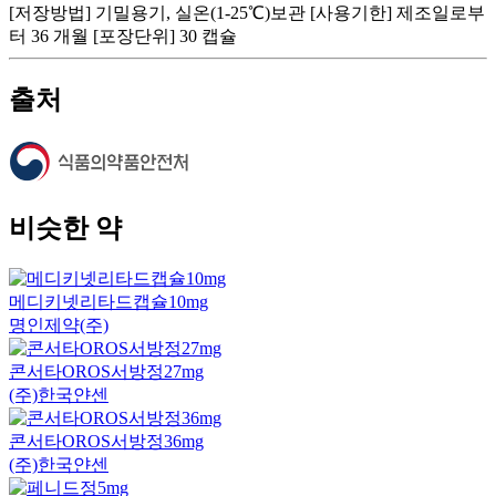
[저장방법] 기밀용기, 실온(1-25℃)보관 [사용기한] 제조일로부
터 36 개월 [포장단위] 30 캡슐
출처
비슷한 약
메디키넷리타드캡슐10mg
명인제약(주)
콘서타OROS서방정27mg
(주)한국얀센
콘서타OROS서방정36mg
(주)한국얀센