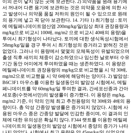
이의 손이 닿지 않는 곳에 보관한다. 2) 의약품을 원래 용기에
서 꺼내어 다른 용기에 보관하는 것은 의약품 오용에 의한 사
고 발생이나 의약품 품질 저하의 원인이 될 수 있으므로 원래
의 용기에 넣고 꼭 닫아 보관한다. 14. 기타 1) 최기형성 : 토끼
에 메틸페니데이트염산염 200mg/kg/일(임상 최대 권장용량과
mg/kg으로 비교시 100배, mg/m2 으로 비교시 40배의 용량)을
투여시 최기형성이 나타났다. 토끼에 대한 생식독성시험에서
58mg/kg/일을 경구 투여 시 최기형성의 증거라고 밝혀진 것은
없었다. 그러나 이 용량에서 몇몇의 모체독성이 유발되었으며
출생 직후 새끼의 체중이 감소하였으나 임신한 날로부터 수유
기간 동안 어미에게 투여하였을 때는 생존하였다. 이 용량은
메틸페니데이트 권장용량의 mg/kg으로 비교했을 시 약 30배,
mg/m2으로 비교했을 시 약 6배에 해당하는 양이다. 2) 발암성:
B6C3F1 마우스를 이용한 일생동안의 발암성 시험에서, 메틸
페니데이트를 약 60mg/kg/일 투여한 결과, 간세포선종과 간아
세포종(수컷에서만)의 발생률이 증가했다. 이 용량은 mg/kg,
mg/m2 기준, 이 약의 인체 최고 추천용량의 약 30배와 4배의 용
량이다. 총 악성 간종양 발생률은 증가되지 않았다. 시험에 사
용된 마우스 종은 간종양 발달에 민감한 종이며, 이 결과의 인
체에 대한 유의성은 확실치 않다. F344 랫트를 이용한 메틸페
니데이트의 일생동안의 발암성 시험에서 종양의 증가가 나타
나지 않았다. 시험에서 최고 용량은 약 45mg/kg/일 이었으며,