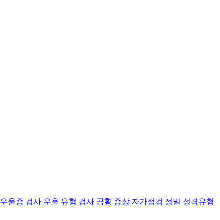
 우울증 검사
우울 유형 검사
공황 증상 자가점검
정밀 성격유형