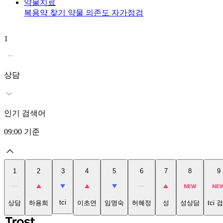
약물치료
복용약 찾기
약물 의존도 자가점검
1
상담
인기 검색어
09:00
기준
1
2
3
4
5
6
7
8
9
tci
상담
하용희
이초연
임명숙
허혜정
성
성상담
tci 