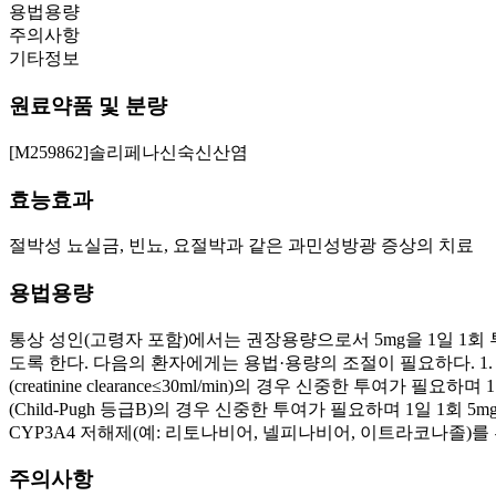
용법용량
주의사항
기타정보
원료약품 및 분량
[M259862]솔리페나신숙신산염
효능효과
절박성 뇨실금, 빈뇨, 요절박과 같은 과민성방광 증상의 치료
용법용량
통상 성인(고령자 포함)에서는 권장용량으로서 5mg을 1일 1회 
도록 한다. 다음의 환자에게는 용법·용량의 조절이 필요하다. 1. 신장애
(creatinine clearance≤30ml/min)의 경우 신중한 
(Child-Pugh 등급B)의 경우 신중한 투여가 필요하며 1일 1회 5
CYP3A4 저해제(예: 리토나비어, 넬피나비어, 이트라코나졸)를
주의사항