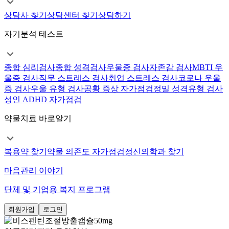
상담사 찾기
상담센터 찾기
상담하기
자기분석 테스트
종합 심리검사
종합 성격검사
우울증 검사
자존감 검사
MBTI 우
울증 검사
직무 스트레스 검사
취업 스트레스 검사
코로나 우울
증 검사
우울 유형 검사
공황 증상 자가점검
정밀 성격유형 검사
성인 ADHD 자가점검
약물치료 바로알기
복용약 찾기
약물 의존도 자가점검
정신의학과 찾기
마음관리 이야기
단체 및 기업용 복지 프로그램
회원가입
로그인