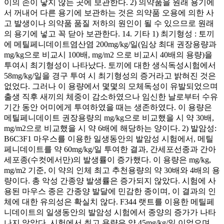
이의 손이 닿지 않는 곳에 보관한다. 2) 의약품을 원래 용기에
서 꺼내어 다른 용기에 보관하는 것은 의약품 오용에 의한 사
고 발생이나 의약품 품질 저하의 원인이 될 수 있으므로 원래
의 용기에 넣고 꼭 닫아 보관한다. 14. 기타 1) 최기형성 : 토끼
에 메틸페니데이트염산염 200mg/kg/일(임상 최대 권장용량과
mg/kg으로 비교시 100배, mg/m2 으로 비교시 40배의 용량)을
투여시 최기형성이 나타났다. 토끼에 대한 생식독성시험에서
58mg/kg/일을 경구 투여 시 최기형성의 증거라고 밝혀진 것은
없었다. 그러나 이 용량에서 몇몇의 모체독성이 유발되었으며
출생 직후 새끼의 체중이 감소하였으나 임신한 날로부터 수유
기간 동안 어미에게 투여하였을 때는 생존하였다. 이 용량은
메틸페니데이트 권장용량의 mg/kg으로 비교했을 시 약 30배,
mg/m2으로 비교했을 시 약 6배에 해당하는 양이다. 2) 발암성:
B6C3F1 마우스를 이용한 일생동안의 발암성 시험에서, 메틸
페니데이트를 약 60mg/kg/일 투여한 결과, 간세포선종과 간아
세포종(수컷에서만)의 발생률이 증가했다. 이 용량은 mg/kg,
mg/m2 기준, 이 약의 인체 최고 추천용량의 약 30배와 4배의 용
량이다. 총 악성 간종양 발생률은 증가되지 않았다. 시험에 사
용된 마우스 종은 간종양 발달에 민감한 종이며, 이 결과의 인
체에 대한 유의성은 확실치 않다. F344 랫트를 이용한 메틸페
니데이트의 일생동안의 발암성 시험에서 종양의 증가가 나타
나지 않았다. 시험에서 최고 용량은 약 45mg/kg/일 이었으며,