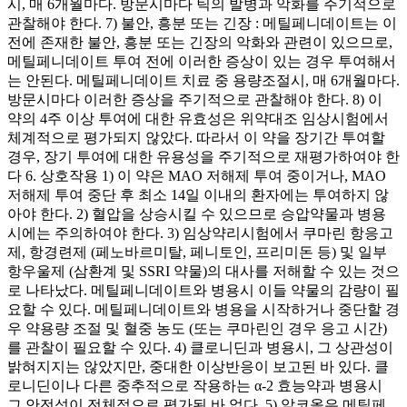
시, 매 6개월마다. 방문시마다 틱의 발병과 악화를 주기적으로
관찰해야 한다. 7) 불안, 흥분 또는 긴장 : 메틸페니데이트는 이
전에 존재한 불안, 흥분 또는 긴장의 악화와 관련이 있으므로,
메틸페니데이트 투여 전에 이러한 증상이 있는 경우 투여해서
는 안된다. 메틸페니데이트 치료 중 용량조절시, 매 6개월마다.
방문시마다 이러한 증상을 주기적으로 관찰해야 한다. 8) 이
약의 4주 이상 투여에 대한 유효성은 위약대조 임상시험에서
체계적으로 평가되지 않았다. 따라서 이 약을 장기간 투여할
경우, 장기 투여에 대한 유용성을 주기적으로 재평가하여야 한
다 6. 상호작용 1) 이 약은 MAO 저해제 투여 중이거나, MAO
저해제 투여 중단 후 최소 14일 이내의 환자에는 투여하지 않
아야 한다. 2) 혈압을 상승시킬 수 있으므로 승압약물과 병용
시에는 주의하여야 한다. 3) 임상약리시험에서 쿠마린 항응고
제, 항경련제 (페노바르미탈, 페니토인, 프리미돈 등) 및 일부
항우울제 (삼환계 및 SSRI 약물)의 대사를 저해할 수 있는 것으
로 나타났다. 메틸페니데이트와 병용시 이들 약물의 감량이 필
요할 수 있다. 메틸페니데이트와 병용을 시작하거나 중단할 경
우 약용량 조절 및 혈중 농도 (또는 쿠마린인 경우 응고 시간)
를 관찰이 필요할 수 있다. 4) 클로니딘과 병용시, 그 상관성이
밝혀지지는 않았지만, 중대한 이상반응이 보고된 바 있다. 클
로니딘이나 다른 중추적으로 작용하는 α-2 효능약과 병용시
그 안전성이 전체적으로 평가된 바 없다. 5) 알코올은 메틸페