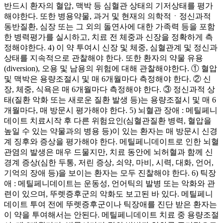
반드시 환자의 혈압, 맥박 등 심혈관 상태의 기저상태를 평가
해야한다. 또한 병용약물, 과거 및 현재의 의학적ㆍ정신과적
동반질환, 심장 또는 그 외의 돌연사에 대한 가족력 등을 포함
한 병력평가를 실시하고, 치료 전 체중과 신장을 정확하게 측
정해야한다. 4) 이 약 투여시 신장 및 체중, 심혈관계 및 정신과
상태를 지속적으로 관찰해야 한다. 또한 환자의 약물 유용
(diversion), 오용 및 남용의 위험에 대해 관찰해야한다. ① 혈압
및 맥박은 용량조절시 및 매 6개월마다 측정해야 한다. ② 신
장, 체중, 식욕은 매 6개월마다 측정해야 한다. ③ 정신과적 상
태(질환 악화 또는 새로운 질환 발생 등)는 용량조절시 및 매 6
개월마다, 매 방문시 평가해야 한다. 5) 뇌혈관 장애 : 메틸페니
데이트 치료시작 후 다른 위험요인(심혈관질환 병력, 혈압을
높일 수 있는 약물과의 병용 등)이 있는 환자는 매 방문시 신경
계 징후와 증상을 평가해야 한다. 메틸페니데이트로 인한 뇌혈
관염의 발생은 매우 드물지만, 치료 동안에 뇌허혈과 함께 신
경계 증상(심한 두통, 저린 증상, 쇠약, 마비, 시력, 대화, 언어,
기억의 장애 등)을 보이는 환자는 모두 진찰해야 한다. 6) 틱장
애 : 메틸페니데이트는 운동성, 언어틱의 발병 또는 악화와 관
련이 있으며, 뚜렛증후군의 악화도 보고된 바 있다. 메틸페니
데이트 투여 전에 뚜렛증후군이나 틱장애를 진단 받은 환자는
이 약을 투여해서는 안된다. 메틸페니데이트 치료 중 용량조절