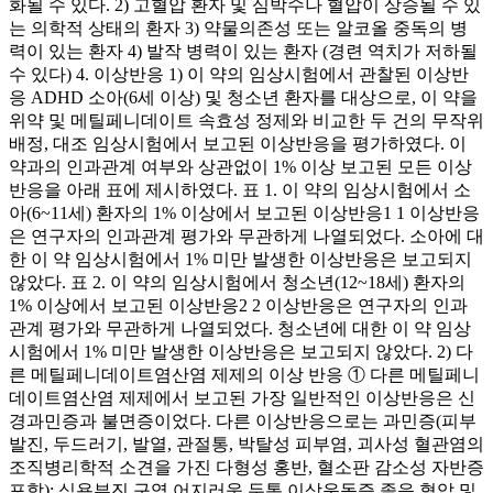
화될 수 있다. 2) 고혈압 환자 및 심박수나 혈압이 상승될 수 있
는 의학적 상태의 환자 3) 약물의존성 또는 알코올 중독의 병
력이 있는 환자 4) 발작 병력이 있는 환자 (경련 역치가 저하될
수 있다) 4. 이상반응 1) 이 약의 임상시험에서 관찰된 이상반
응 ADHD 소아(6세 이상) 및 청소년 환자를 대상으로, 이 약을
위약 및 메틸페니데이트 속효성 정제와 비교한 두 건의 무작위
배정, 대조 임상시험에서 보고된 이상반응을 평가하였다. 이
약과의 인과관계 여부와 상관없이 1% 이상 보고된 모든 이상
반응을 아래 표에 제시하였다. 표 1. 이 약의 임상시험에서 소
아(6~11세) 환자의 1% 이상에서 보고된 이상반응1 1 이상반응
은 연구자의 인과관계 평가와 무관하게 나열되었다. 소아에 대
한 이 약 임상시험에서 1% 미만 발생한 이상반응은 보고되지
않았다. 표 2. 이 약의 임상시험에서 청소년(12~18세) 환자의
1% 이상에서 보고된 이상반응2 2 이상반응은 연구자의 인과
관계 평가와 무관하게 나열되었다. 청소년에 대한 이 약 임상
시험에서 1% 미만 발생한 이상반응은 보고되지 않았다. 2) 다
른 메틸페니데이트염산염 제제의 이상 반응 ① 다른 메틸페니
데이트염산염 제제에서 보고된 가장 일반적인 이상반응은 신
경과민증과 불면증이었다. 다른 이상반응으로는 과민증(피부
발진, 두드러기, 발열, 관절통, 박탈성 피부염, 괴사성 혈관염의
조직병리학적 소견을 가진 다형성 홍반, 혈소판 감소성 자반증
포함); 식욕부진 구역 어지러움 두통 이상운동증 졸음 혈압 및