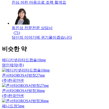
진심 어린 마음으로 조력 할게요
최진성 전문
전문
상담사
(
71
)
당신의 이야기에 귀기울이겠습니다
비슷한 약
메디키넷리타드캡슐10mg
명인제약(주)
콘서타OROS서방정27mg
(주)한국얀센
콘서타OROS서방정36mg
(주)한국얀센
페니드정5mg