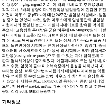
이 용량은 mg/kg, mg/m2 기준, 이 약의 인체 최고 추천용량의
각각 22배, 5배의 용량이다. 유전독성 발암물질에 민감한 유전
자전이 마우스 종 p53+/-에 대한 24주간 발암성 시험에서, 발암
성 증거는 없었다. 수컷, 암컷 마우스에게 일생동안의 발암성
시험에서와 동일한 농도의 메틸페니데이트를 함유한 먹이를
주었다; 고용량을 투여받은 군은 하루에 60-74mg/kg/일의 메틸
페니데이트에 노출되었다. 3) 변이원성: 메틸페니데이트는 생
체 외 Ames 복귀돌연변이 시험 또는 생체 외 마우스 림프종 세
포의 돌연변이성 시험에서 변이원성을 나타내지 않았다. 중국
햄스터의 난소세포를 이용한 생체 외 시험에서 약한 염색체파
괴반응(clastogenic response)으로 볼 수 있는 자매 염색분체 교
환과 염색체이상이 증가되었다. 메틸페니데이트는 생체 내, 마
우스 수컷, 암컷의 골수 미소핵측정에서 음성을 나타냈다. 4)
수태능 손상: 18주 연속번식시험에서 메틸페니데이트는 약물
함유 먹이를 준 수컷 또는 암컷 마우스의 생식력에 손상을 주
지 않았다. 시험은 최고 160mg/kg/일 용량까지 증량 실시되었
으며, 이 용량은 mg/kg, mg/m2 기준, 이 약의 인체 최고 추천용
량의 각각 80배, 8배의 용량이다.
기타정보