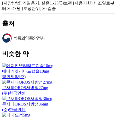
[저장방법] 기밀용기, 실온(1-25℃)보관 [사용기한] 제조일로부
터 36 개월 [포장단위] 30 캡슐
출처
비슷한 약
메디키넷리타드캡슐10mg
명인제약(주)
콘서타OROS서방정27mg
(주)한국얀센
콘서타OROS서방정36mg
(주)한국얀센