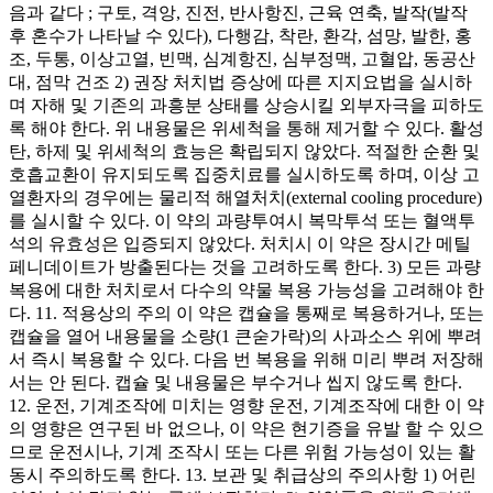
음과 같다 ; 구토, 격앙, 진전, 반사항진, 근육 연축, 발작(발작
후 혼수가 나타날 수 있다), 다행감, 착란, 환각, 섬망, 발한, 홍
조, 두통, 이상고열, 빈맥, 심계항진, 심부정맥, 고혈압, 동공산
대, 점막 건조 2) 권장 처치법 증상에 따른 지지요법을 실시하
며 자해 및 기존의 과흥분 상태를 상승시킬 외부자극을 피하도
록 해야 한다. 위 내용물은 위세척을 통해 제거할 수 있다. 활성
탄, 하제 및 위세척의 효능은 확립되지 않았다. 적절한 순환 및
호흡교환이 유지되도록 집중치료를 실시하도록 하며, 이상 고
열환자의 경우에는 물리적 해열처치(external cooling procedure)
를 실시할 수 있다. 이 약의 과량투여시 복막투석 또는 혈액투
석의 유효성은 입증되지 않았다. 처치시 이 약은 장시간 메틸
페니데이트가 방출된다는 것을 고려하도록 한다. 3) 모든 과량
복용에 대한 처치로서 다수의 약물 복용 가능성을 고려해야 한
다. 11. 적용상의 주의 이 약은 캡슐을 통째로 복용하거나, 또는
캡슐을 열어 내용물을 소량(1 큰숟가락)의 사과소스 위에 뿌려
서 즉시 복용할 수 있다. 다음 번 복용을 위해 미리 뿌려 저장해
서는 안 된다. 캡슐 및 내용물은 부수거나 씹지 않도록 한다.
12. 운전, 기계조작에 미치는 영향 운전, 기계조작에 대한 이 약
의 영향은 연구된 바 없으나, 이 약은 현기증을 유발 할 수 있으
므로 운전시나, 기계 조작시 또는 다른 위험 가능성이 있는 활
동시 주의하도록 한다. 13. 보관 및 취급상의 주의사항 1) 어린