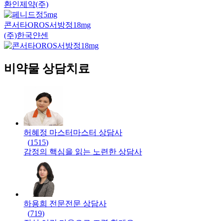
환인제약(주)
콘서타OROS서방정18mg
(주)한국얀센
비약물 상담치료
허혜정 마스터
마스터
상담사
(
1515
)
감정의 핵심을 읽는 노련한 상담사
하용희 전문
전문
상담사
(
719
)