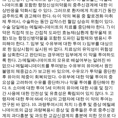
니데이트를 포함한 향정신성의약품의 중추신경계에 대한 이
상반응을 악화시킬 수 있다. 그러므로 환자에게 치료기간 동안
금주하도록 권고해야 한다. 6) 이 약의 복용 중 할로겐화 마취
제 투여시, 수술하는 동안 갑작스런 혈압 상승의 위험이 있다.
수술 당일에는 메틸페니데이트의 치료를 중단해야 한다. 7) 이
약은 직접적 또는 간접적 도파민 효능제(삼환계 항우울제 포
함) 또는 항정신병약물을 포함한 도파민 길항제와 병용시 주
의해야 한다. 7. 임부 및 수유부에 대한 투여 1) 임부를 대상으
로 한 임상시험이 실시된 바 없다. 치료상의 유익성이 위험성
을 상회한다고 판단되는 경우에만 임부에게 이 약을 투여하도
록 한다. 2) 메틸페니데이트의 모유로 배설여부는 알려진 바
없으나 메틸페니데이트를 투여받는 수유부의 유아에서 원인
불명의 체중감소가 보고된 바 있으며, 수유모가 투약을 중단한
후 유아의 체중이 회복되었다. 수유부에 대한 약물 투여의 중
요성을 고려하여 수유를 중단하거나 약물 투여를 중단해야 한
다. 8. 소아에 대한 투여 5세 이하의 유아에 대한 사용 및 장기
간 사용에 대한 안전성 및 유효성은 확립되어 있지 않다. 9. 고
령자에 대한 투여 66세 이상의 고령자에 대한 이 약의 투여는
연구된 바 없다. 10. 과량투여시의 처치 1) 증후 및 증상 메틸페
니데이트의 급성 과량복용시 증상 및 증후들은 주로 중추신경
계의 과다흥분 및 과도한 교감신경계의 흥분에 의한 것으로 다