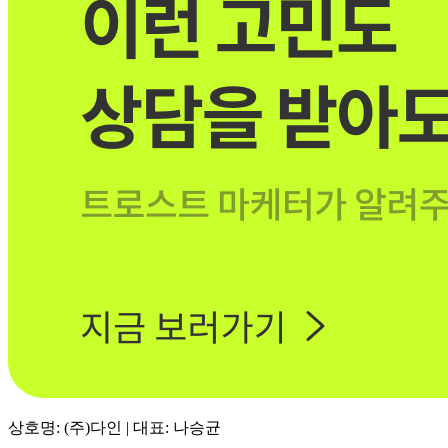
상호명: (주)다인 | 대표: 나승균