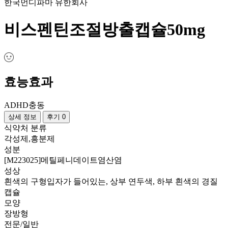
한국먼디파마 유한회사
비스펜틴조절방출캡슐50mg
효능효과
ADHD
충동
상세 정보
후기 0
식약처 분류
각성제,흥분제
성분
[M223025]메틸페니데이트염산염
성상
흰색의 구형입자가 들어있는, 상부 연두색, 하부 흰색의 경질
캡슐
모양
장방형
전문/일반