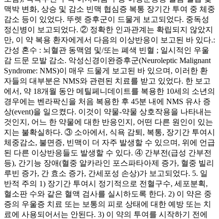
맥박 변화, 상승 및 감소 빈맥 협심증 복통 장기간 투여 중 체중
감소 등이 있었다. 뚜렛 증후군이 드물게 보고되었다. 중독성
정신병이 보고되었다. ② 정확한 인과관계는 확립되지 않았지
만, 이 약 복용 환자에게서 다음의 이상반응이 보고된 바 있다.:
간성 혼수 : 뇌혈관 동맥염 및/또는 폐색 빈혈 ; 일시적인 우울
감 드문 모발 감소. 악성신경이완증후군(Neuroleptic Malignant
Syndrome: NMS)이 매우 드물게 보고된 바 있으며, 이러한 환
자들의 대부분은 NMS와 관련된 치료를 받고 있었다. 한 보고
에서, 약 18개월 동안 메틸페니데이트를 복용한 10세의 소년의
경우에는 벤라팍신을 처음 복용한 후 45분 내에 NMS 유사 증
상(event)을 일으켰다. 이것이 약물-약물 상호작용을 나타내는
것인지, 어느 한 약물에 대한 반응인지, 어떤 다른 원인이 있는
지는 불확실하다. ③ 소아에서, 식욕 감퇴, 복통, 장기간 투여시
체중감소, 불면증, 빈맥이 더 자주 발생할 수 있으며, 위에 언급
된 다른 이상반응들도 발생할 수 있다. ④ 간부전(급성 간부전
등), 간기능 장애(혈중 알카라인 포스파타아제 증가, 혈중 빌리
루빈 증가, 간 효소 증가, 간세포성 손상)가 보고되었다. 5. 일
반적 주의 1) 장기간 투여시 정기적으로 전혈구수, 세포분획,
혈소판 수와 같은 혈액 검사를 실시하도록 한다. 2) 이 약은 중
증의 우울증 치료 또는 보통의 피로 상태에 대한 예방 또는 치
료에 사용되어서는 안된다. 3) 이 약의 투여를 시작하기 전에