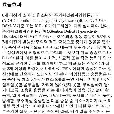
효능효과
6세 이상의 소아 및 청소년의 주의력결핍과잉행동장애
(ADHD: attention-deficit hyperactivity disorder)의 치료. 진단은
DSM-Ⅳ기준 또는 ICD-10 가이드라인에 따라 실시해야 한다.
주의력결핍과잉행동장애(Attention Deficit Hyperactivity
Disorder; DSM-IV)로 진단하는 것은 과잉 행동 충동이 있거나,
7세 이전에 발생한 주의력 결핍 증상으로 장애가 있음을 뜻한
다. 증상은 지속적으로 나타나고 대등한 수준의 성장과정에 있
는 정상인에서 전형적으로 관찰되는 것보다 더욱 중증으로 나
타나야 한다. 예를 들어 사회적, 사교적 또는 작업 능력에 임상
적으로 유의한 장애를 초래해야 하고 학교(또는 작업장)와 집
등 2개 이상의 환경에서 나타나야 한다. 이러한 증상은 다른 정
신장애로 단순하게 오인되면 안 된다. 과잉행동성 충동형은 다
음 증상 중 최소 6가지가 최소 6개월 동안 지속되어야 한다: 안
절부절못함/몸부림침, 자리에 앉아있지 못함, 부적절하게 뜀/
기어오름, 조용한 활동을 하는데 어려움이 있음, 끊임없이 활
동함, 말이 과도하게 많음, 대답이 둔함, 순서를 기다리지 못함,
방해함. 부주의성 증상형은 다음 증상 중 최소 6가지가 최소 6
개월 동안 지속되어야 한다: 상세한 사안에 대한 주의력 결핍/
부주의한 실수, 지속적인 주의력 결핍, 남의 말을 주의해서 듣