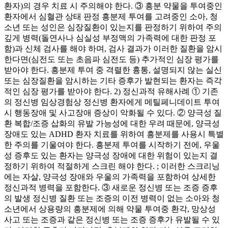
환자)의 경우 치료 시 주의해야 한다. ③ 흥분 약물을 투여중인
환자에서 심혈관 상태 판정 흥분제 투여를 고려중인 소아, 청
소년 또는 성인은 심장질환이 있는지를 판정하기 위하여 주의
깊게 병력(돌연사나 심실성 부정맥의 가족력에 대한 판정 포
함)과 신체 검사를 해야 하며, 검사 결과가 이러한 질환을 암시
한다면(심전도 또는 초음파 심전도 등) 추가적인 심장 평가를
받아야 한다. 흥분제 투여 중 격렬한 흉통, 설명되지 않는 실신
또는 심장질환을 암시하는 기타 증후가 발현되는 환자는 즉각
적인 심장 평가를 받아야 한다. 2) 정신과적 유해사례 ① 기존
의 정신병 임상경험상 정신병 환자에게 메틸페니데이트 투여
시 행동장애 및 사고장애 증상이 악화될 수 있다. ② 양극성 질
환 복합/조증 삽화의 유발 가능성에 대한 우려 때문에, 양극성
장애도 있는 ADHD 환자 치료를 위하여 흥분제를 사용시 특별
한 주의를 기울여야 한다. 흥분제 투여를 시작하기 전에, 우울
성 증후도 있는 환자는 양극성 장애에 대한 위험이 있는지 결
정하기 위하여 적절하게 스크린 해야 한다. ; 이러한 스크리닝
에는 자살, 양극성 장애와 우울의 가족력을 포함하여 상세한
정신과적 병력을 포함한다. ③ 새로운 정신병 또는 조증 증후
의 발생 정신병 질환 또는 조증의 이전 병력이 없는 소아와 청
소년에서 상용량의 흥분제에 의해 약물 투여중 환각, 망상성
사고 또는 조증과 같은 정신병 또는 조증 증후가 유발될 수 있