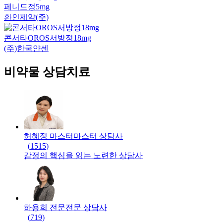
페니드정5mg
환인제약(주)
콘서타OROS서방정18mg
(주)한국얀센
비약물 상담치료
허혜정 마스터
마스터
상담사
(
1515
)
감정의 핵심을 읽는 노련한 상담사
하용희 전문
전문
상담사
(
719
)