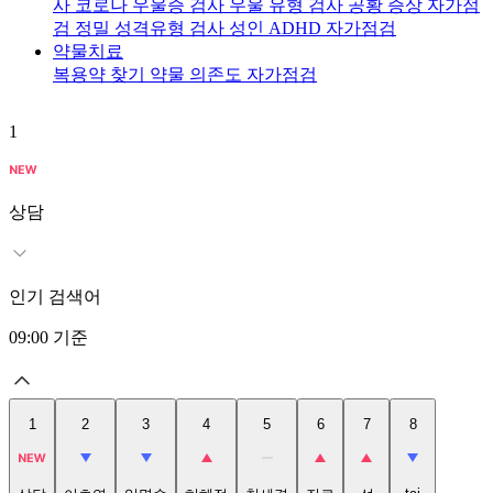
사
코로나 우울증 검사
우울 유형 검사
공황 증상 자가점
검
정밀 성격유형 검사
성인 ADHD 자가점검
약물치료
복용약 찾기
약물 의존도 자가점검
1
2
상담
인기 검색어
09:00
기준
1
2
3
4
5
6
7
8