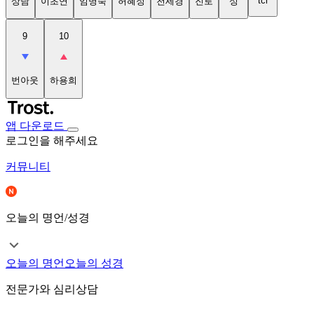
tci
상담
이초연
임명숙
허혜정
천세경
진로
성
9
10
번아웃
하용희
앱 다운로드
로그인을 해주세요
커뮤니티
오늘의 명언/성경
오늘의 명언
오늘의 성경
전문가와 심리상담