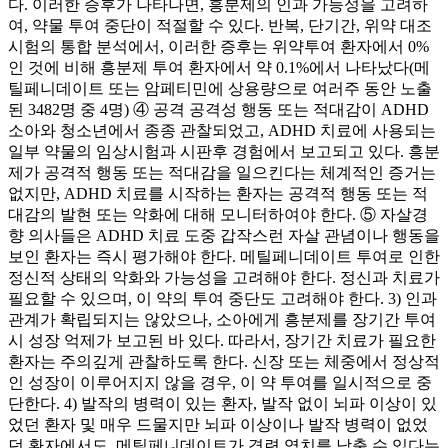
다. 이러한 증후가 나타나면, 흥분제의 인과 가능성을 고려하
여, 약물 투여 중단이 적절할 수 있다. 반복, 단기간, 위약 대조
시험의 통합 분석에서, 이러한 증후는 위약투여 환자에서 0%
인 것에 비해 흥분제 투여 환자에서 약 0.1%에서 나타났다(메
틸페니데이트 또는 암페티민에 상용량으로 여러주 동안 노출
된 3482명 중 4명) ④ 공격 공격성 행동 또는 적대감이 ADHD
소아와 청소년에서 종종 관찰되었고, ADHD 치료에 사용되는
일부 약물의 임상시험과 시판후 경험에서 보고되고 있다. 흥분
제가 공격적 행동 또는 적대감을 일으킨다는 체계적인 증거는
없지만, ADHD 치료를 시작하는 환자는 공격적 행동 또는 적
대감의 발현 또는 악화에 대해 모니터하여야 한다. ⑤ 자살경
향 의사들은 ADHD 치료 도중 갑작스런 자살 관념이나 행동을
보인 환자는 즉시 평가해야 한다. 메틸페니데이트 투여로 인한
정신적 상태의 악화와 가능성을 고려해야 한다. 정신과 치료가
필요할 수 있으며, 이 약의 투여 중단도 고려해야 한다. 3) 인과
관계가 확립되지는 않았으나, 소아에게 흥분제를 장기간 투여
시 성장 억제가 보고된 바 있다. 따라서, 장기간 치료가 필요한
환자는 주의깊게 관찰하도록 한다. 신장 또는 체중에서 정상적
인 성장이 이루어지지 않을 경우, 이 약 투여를 일시적으로 중
단한다. 4) 발작의 병력이 있는 환자, 발작 없이 뇌파 이상이 있
었던 환자 및 매우 드물지만 뇌파 이상이나 발작 병력이 없었
던 환자에서도, 메틸페니데이트가 경련 역치를 낮출 수 있다는