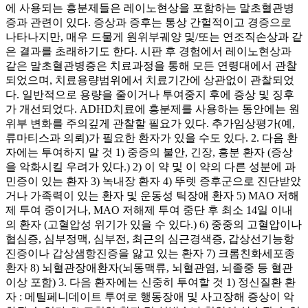
에 사용되는 흥분제들은 레이노현상을 포함하는 말초혈관병
증과 관련이 있다. 증상과 증후는 통상 간헐적이고 경증으로
나타나지만, 매우 드물게 원위부궤양 및/또는 연조직손상과 같
은 결과를 초래하기도 한다. 시판 후 경험에서 레이노현상과
같은 말초혈관병증은 치료과정을 통해 모든 연령대에서 관찰
되었으며, 치료용량범위에서 치료기간에 상관없이 관찰되었
다. 일반적으로 용량을 줄이거나 투여중지 후에 증상 및 징후
가 개선되었다. ADHD치료에 흥분제를 사용하는 동안에는 원
위부 변화를 주의깊게 관찰할 필요가 있다. 추가임상평가(예,
류마티스과 의뢰)가 필요한 환자가 있을 수도 있다. 2. 다음 환
자에는 투여하지 말 것 1) 중증의 불안, 긴장, 흥분 환자 (증상
을 악화시킬 우려가 있다.) 2) 이 약 및 이 약의 다른 성분에 과
민증이 있는 환자 3) 녹내장 환자 4) 뚜렛 증후군으로 진단받았
거나 가족력이 있는 환자 및 운동성 틱장애 환자 5) MAO 저해
제 투여 중이거나, MAO 저해제 투여 중단 후 최소 14일 이내
의 환자 (고혈압성 위기가 있을 수 있다.) 6) 중중의 고혈압이나
협심증, 심부정맥, 심부전, 최근의 심근경색증, 갑상선기능항
진증이나 갑상샘항진증을 앓고 있는 환자 7) 크롬친화세포종
환자 8) 뇌혈관장애환자(뇌동맥류, 뇌혈관염, 뇌졸중 등 혈관
이상 포함) 3. 다음 환자에는 신중히 투여할 것 1) 정신질환 환
자 : 메틸페니데이트 투여로 행동장애 및 사고장해 증상이 악