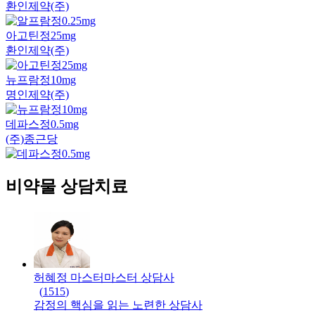
환인제약(주)
아고틴정25mg
환인제약(주)
뉴프람정10mg
명인제약(주)
데파스정0.5mg
(주)종근당
비약물 상담치료
허혜정 마스터
마스터
상담사
(
1515
)
감정의 핵심을 읽는 노련한 상담사