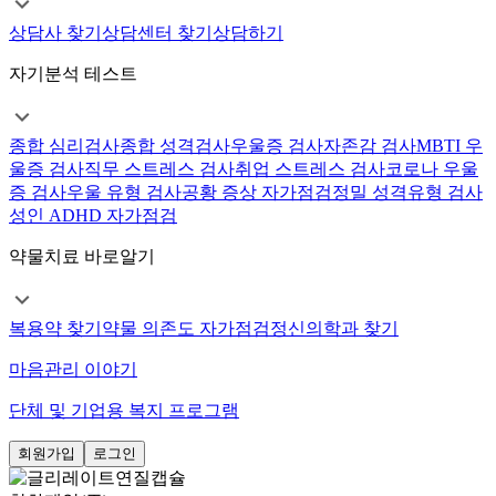
상담사 찾기
상담센터 찾기
상담하기
자기분석 테스트
종합 심리검사
종합 성격검사
우울증 검사
자존감 검사
MBTI 우
울증 검사
직무 스트레스 검사
취업 스트레스 검사
코로나 우울
증 검사
우울 유형 검사
공황 증상 자가점검
정밀 성격유형 검사
성인 ADHD 자가점검
약물치료 바로알기
복용약 찾기
약물 의존도 자가점검
정신의학과 찾기
마음관리 이야기
단체 및 기업용 복지 프로그램
회원가입
로그인