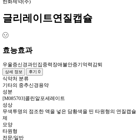
한화제약(주)
글리레이트연질캡슐
효능효과
우울증
신경과민
집중력장애
불안증
기억력감퇴
상세 정보
후기 0
식약처 분류
기타의 중추신경용약
성분
[M085703]콜린알포세레이트
성상
무색투명의 점조한 액을 넣은 담황색을 띤 타원형의 연질캡슐
제
모양
타원형
전문/일반