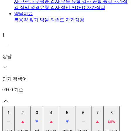
사
코로나 우울증 검사
우울 유형 검사
공황 증상 자가점
검
정밀 성격유형 검사
성인 ADHD 자가점검
약물치료
복용약 찾기
약물 의존도 자가점검
1
2
상담
인기 검색어
09:00
기준
1
2
3
4
5
6
7
8