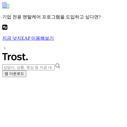
기업 전용 멘탈케어 프로그램
을 도입하고 싶다면?
지금
넛지EAP
이용해보기
앱 다운로드