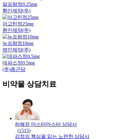
알프람정0.25mg
환인제약(주)
아고틴정25mg
환인제약(주)
뉴프람정10mg
명인제약(주)
데파스정0.5mg
(주)종근당
비약물 상담치료
허혜정 마스터
마스터
상담사
(
1515
)
감정의 핵심을 읽는 노련한 상담사