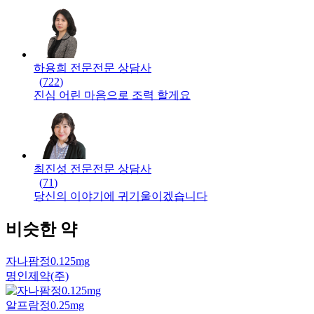
하용희 전문
전문
상담사
(
722
)
진심 어린 마음으로 조력 할게요
최진성 전문
전문
상담사
(
71
)
당신의 이야기에 귀기울이겠습니다
비슷한 약
자나팜정0.125mg
명인제약(주)
알프람정0.25mg