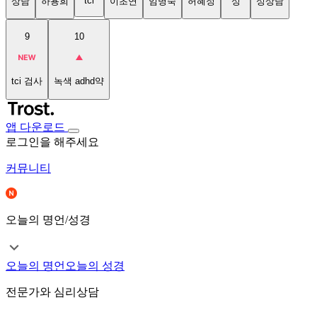
tci
상담
하용희
이초연
임명숙
허혜정
성
성상담
9
10
tci 검사
녹색 adhd약
앱 다운로드
로그인을 해주세요
커뮤니티
오늘의 명언/성경
오늘의 명언
오늘의 성경
전문가와 심리상담