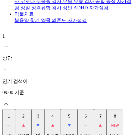
사
코로나 우울증 검사
우울 유형 검사
공황 증상 자가점
검
정밀 성격유형 검사
성인 ADHD 자가점검
약물치료
복용약 찾기
약물 의존도 자가점검
1
2
상담
인기 검색어
09:00
기준
1
2
3
4
5
6
7
8