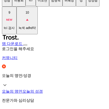
tci
상담
하용희
이초연
임명숙
허혜정
성
성상담
9
10
tci 검사
녹색 adhd약
앱 다운로드
로그인을 해주세요
커뮤니티
오늘의 명언/성경
오늘의 명언
오늘의 성경
전문가와 심리상담