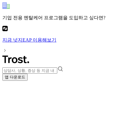
기업 전용 멘탈케어 프로그램
을 도입하고 싶다면?
지금
넛지EAP
이용해보기
앱 다운로드