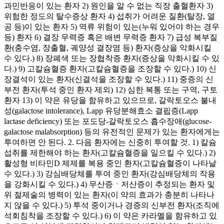
과민반응이 있는 환자 2) 원인을 알 수 없는 직장 출혈환자 3)
위험한 정도의 탈수증상 환자 4) 섭취가 어려운 질환(탈장, 열
공 등)이 있는 환자 5) 역류 위험이 있는(누워 있어야 하는 경우
등) 환자 6) 결장 무력증 혹은 배변 무력증 환자 7) 급성 복부질
환(충수염, 장출혈, 궤양성 결장염 등) 환자(증상을 악화시킬
수 있다.) 8) 장폐색 또는 장협착증 환자(증상을 악화시킬 수 있
다.) 9) 고칼슘혈증 환자(고칼슘혈증을 조장할 수 있다.) 10) 신
장결석이 있는 환자(신결석을 조장할 수 있다.) 11) 중증의 신
부전 환자(투석 중인 환자 제외) 12) 심한 복통 또는 구역, 구토
환자 13) 이 약은 유당을 함유하고 있으므로, 갈락토오스 불내
성(galactose intolerance), Lapp 유당분해효소 결핍증(Lapp
lactase deficiency) 또는 포도당-갈락토오스 흡수장애(glucose-
galactose malabsorption) 등의 유전적인 문제가 있는 환자에게는
투여하면 안 된다. 2. 다음 환자에는 신중히 투여할 것. 1) 칼슘
섭취를 제한해야 하는 환자(고칼슘혈증을 일으킬 수 있다.) 2)
활성형 비타민D 제제를 복용 중인 환자(고칼슘혈증이 나타날
수 있다.) 3) 강심배당체를 투여 중인 환자(강심배당체의 작용
을 강화시킬 수 있다.) 4) 무산증ㆍ저산증이 추정되는 환자 및
위 절제술의 병력이 있는 환자(이 약의 효과가 충분히 나타나
지 않을 수 있다.) 5) 투석 중이거나 경증의 신부전 환자(조직에
석회침착을 조장할 수 있다.) 6) 이 약은 카라멜을 함유하고 있