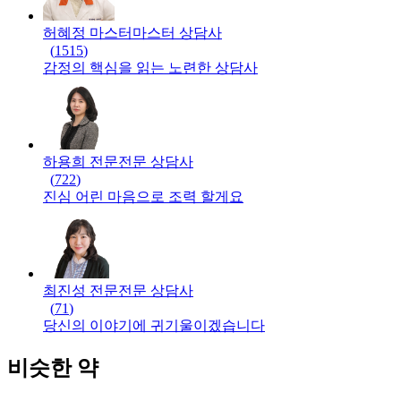
허혜정 마스터
마스터
상담사
(
1515
)
감정의 핵심을 읽는 노련한 상담사
하용희 전문
전문
상담사
(
722
)
진심 어린 마음으로 조력 할게요
최진성 전문
전문
상담사
(
71
)
당신의 이야기에 귀기울이겠습니다
비슷한 약