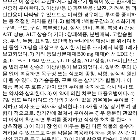
으므로 이 성분에 과민하거나 알레르기 병력이 있는 환자에는
신중히 투여한다. 3. 이상반응 1) 과민반응 : 발진, 가려움 등 과
민반응이 나타날 수 있으므로 이러한 경우에는 투여를 중지하
는 등 적절한 처치를 한다. 2) 혈액계 : 백혈구감소 3) 소화기계
: 구역, 구토, 구갈, 복부팽만감, 설사, 변비, 복통, 복명 4) 간장 :
AST 상승, ALT 상승 5) 기타 : 장폐색증, 분변매복, 고칼슘혈
증, 부종, 두통, 요잠혈, 요단백 6) 국내에서 재심사를 위하여 6
년 동안 770명을 대상으로 실시한 시판후 조사에서 복통 1례가
보고되었다. 7) 기타 동일성분제제(500 mg 제제)에서 LDH 상
승, 0.1 % ∼ 1 %미만으로 γ-GTP 상승, ALP 상승, 0.1%미만으로
총 빌리루빈 상승의 이상반응이 보고되었다. 4. 일반적 주의 1)
물 없이 복용하면 목구멍 또는 식도에 종창, 막힘, 질식의 원인
이 될 수 있다. 2) 가슴통증, 구토 또는 삼키기가 힘들거나 이
제품 복용 후 호흡곤란이 오면 투여를 중지하고 즉시 의사 또
는 약사와 상의한다. 3) 이 약에 의한 치료는 대증요법이다. 4)
7일 정도 투여하여도 증상의 개선이 없을 경우에는 투여를 중
지하고 의사 또는 약사와 상의한다. 5) 3개월 이상 장기투여 경
험이 적으므로, 장기간에 걸쳐서 투여하는 경우 충분히 관찰하
여 이상이 확인되면 투여를 중지하고 적절한 처치를 한다. 5.
상호작용 1) 이 약이 장 안에 머무는 동안 다른 약물의 흡수가
저하될 수 있으므로 다른 약물을 복용해야 하는 경우 2시간 이
상의 간격을 두고 복용한다. 2) 이 약에 함유된 칼슘에 의해 테