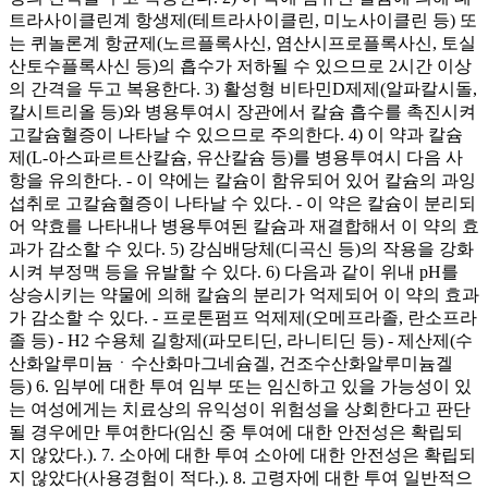
트라사이클린계 항생제(테트라사이클린, 미노사이클린 등) 또
는 퀴놀론계 항균제(노르플록사신, 염산시프로플록사신, 토실
산토수플록사신 등)의 흡수가 저하될 수 있으므로 2시간 이상
의 간격을 두고 복용한다. 3) 활성형 비타민D제제(알파칼시돌,
칼시트리올 등)와 병용투여시 장관에서 칼슘 흡수를 촉진시켜
고칼슘혈증이 나타날 수 있으므로 주의한다. 4) 이 약과 칼슘
제(L-아스파르트산칼슘, 유산칼슘 등)를 병용투여시 다음 사
항을 유의한다. - 이 약에는 칼슘이 함유되어 있어 칼슘의 과잉
섭취로 고칼슘혈증이 나타날 수 있다. - 이 약은 칼슘이 분리되
어 약효를 나타내나 병용투여된 칼슘과 재결합해서 이 약의 효
과가 감소할 수 있다. 5) 강심배당체(디곡신 등)의 작용을 강화
시켜 부정맥 등을 유발할 수 있다. 6) 다음과 같이 위내 pH를
상승시키는 약물에 의해 칼슘의 분리가 억제되어 이 약의 효과
가 감소할 수 있다. - 프로톤펌프 억제제(오메프라졸, 란소프라
졸 등) - H2 수용체 길항제(파모티딘, 라니티딘 등) - 제산제(수
산화알루미늄ㆍ수산화마그네슘겔, 건조수산화알루미늄겔
등) 6. 임부에 대한 투여 임부 또는 임신하고 있을 가능성이 있
는 여성에게는 치료상의 유익성이 위험성을 상회한다고 판단
될 경우에만 투여한다(임신 중 투여에 대한 안전성은 확립되
지 않았다.). 7. 소아에 대한 투여 소아에 대한 안전성은 확립되
지 않았다(사용경험이 적다.). 8. 고령자에 대한 투여 일반적으