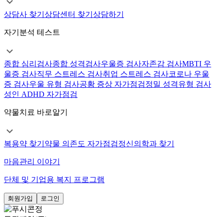
상담사 찾기
상담센터 찾기
상담하기
자기분석 테스트
종합 심리검사
종합 성격검사
우울증 검사
자존감 검사
MBTI 우
울증 검사
직무 스트레스 검사
취업 스트레스 검사
코로나 우울
증 검사
우울 유형 검사
공황 증상 자가점검
정밀 성격유형 검사
성인 ADHD 자가점검
약물치료 바로알기
복용약 찾기
약물 의존도 자가점검
정신의학과 찾기
마음관리 이야기
단체 및 기업용 복지 프로그램
회원가입
로그인