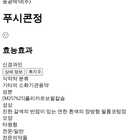
동광제약(주)
푸시콘정
효능효과
신경과민
상세 정보
후기 0
식약처 분류
기타의 소화기관용약
성분
[M257625]폴리카르보필칼슘
성상
진한 갈색의 반점이 있는 연한 흰색의 장방형 필름코팅정
모양
타원형
전문/일반
전문의약품