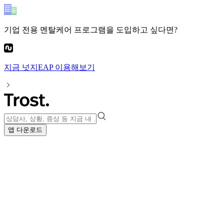
기업 전용 멘탈케어 프로그램
을 도입하고 싶다면?
지금
넛지EAP
이용해보기
앱 다운로드