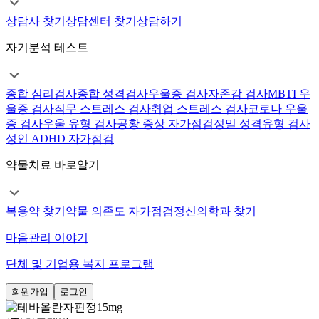
상담사 찾기
상담센터 찾기
상담하기
자기분석 테스트
종합 심리검사
종합 성격검사
우울증 검사
자존감 검사
MBTI 우
울증 검사
직무 스트레스 검사
취업 스트레스 검사
코로나 우울
증 검사
우울 유형 검사
공황 증상 자가점검
정밀 성격유형 검사
성인 ADHD 자가점검
약물치료 바로알기
복용약 찾기
약물 의존도 자가점검
정신의학과 찾기
마음관리 이야기
단체 및 기업용 복지 프로그램
회원가입
로그인