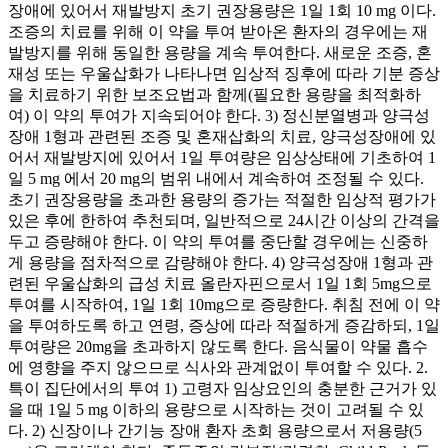
장애에 있어서 재발방지 초기 권장용량은 1일 1회 10 mg 이다.
조증의 치료를 위해 이 약을 투여 받아온 환자의 경우에는 재
발방지를 위해 동일한 용량을 계속 투여한다. 새로운 조증, 혼
재성 또는 우울삽화가 나타나면 임상적 징후에 따라 기분 증상
을 치료하기 위한 보조요법과 함께(필요한 용량을 최적화하
여) 이 약의 투여가 지속되어야 한다. 3) 정신분열병과 양극성
장애 1형과 관련된 조증 및 혼재삽화의 치료, 양극성장애에 있
어서 재발방지에 있어서 1일 투여량은 임상상태에 기초하여 1
일 5 mg 에서 20 mg의 범위 내에서 계속하여 조정될 수 있다.
초기 권장용량을 초과한 용량의 증가는 적절한 임상적 평가가
있은 후에 한하여 추천되며, 일반적으로 24시간 이상의 간격을
두고 증량해야 한다. 이 약의 투여를 중단할 경우에는 신중하
게 용량을 점차적으로 감량해야 한다. 4) 양극성장애 1형과 관
련된 우울삽화의 급성 치료 올란자핀으로서 1일 1회 5mg으로
투여를 시작하여, 1일 1회 10mg으로 증량한다. 취침 전에 이 약
을 투여하도록 하고 연령, 증상에 따라 적절하게 증감하되, 1일
투여량은 20mg을 초과하지 않도록 한다. 음식물이 약물 흡수
에 영향을 주지 않으므로 식사와 관계없이 투여할 수 있다. 2.
특이 집단에서의 투여 1) 고령자 임상요인의 충분한 근거가 있
을 때 1일 5 mg 이하의 용량으로 시작하는 것이 고려될 수 있
다. 2) 신장이나 간기능 장애 환자 초회 용량으로서 저용량(5