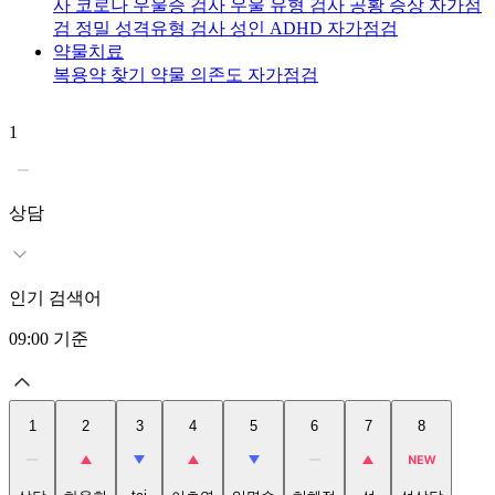
사
코로나 우울증 검사
우울 유형 검사
공황 증상 자가점
검
정밀 성격유형 검사
성인 ADHD 자가점검
약물치료
복용약 찾기
약물 의존도 자가점검
1
2
상담
인기 검색어
09:00
기준
1
2
3
4
5
6
7
8