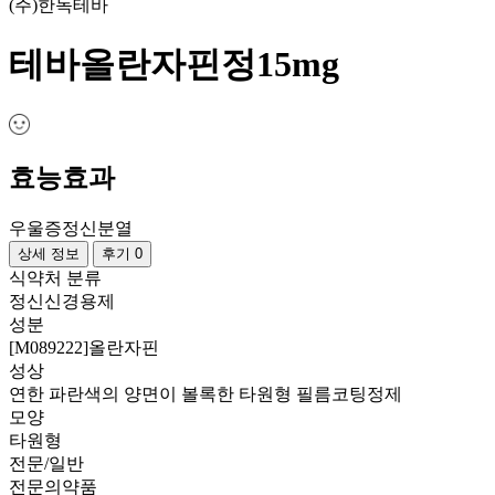
(주)한독테바
테바올란자핀정15mg
효능효과
우울증
정신분열
상세 정보
후기 0
식약처 분류
정신신경용제
성분
[M089222]올란자핀
성상
연한 파란색의 양면이 볼록한 타원형 필름코팅정제
모양
타원형
전문/일반
전문의약품