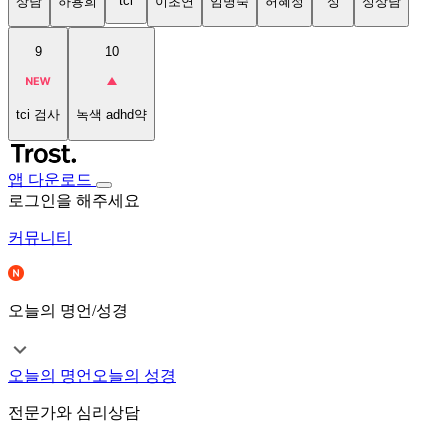
tci
상담
하용희
이초연
임명숙
허혜정
성
성상담
9
10
tci 검사
녹색 adhd약
앱 다운로드
로그인을 해주세요
커뮤니티
오늘의 명언/성경
오늘의 명언
오늘의 성경
전문가와 심리상담