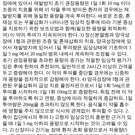
장애에 있어서 재발방지 초기 권장용량은 1일 1회 10 mg 이다.
조증의 치료를 위해 이 약을 투여 받아온 환자의 경우에는 재
발방지를 위해 동일한 용량을 계속 투여한다. 새로운 조증, 혼
재성 또는 우울삽화가 나타나면 임상적 징후에 따라 기분 증상
을 치료하기 위한 보조요법과 함께(필요한 용량을 최적화하
여) 이 약의 투여가 지속되어야 한다. 3) 정신분열병과 양극성
장애 1형과 관련된 조증 및 혼재삽화의 치료, 양극성장애에 있
어서 재발방지에 있어서 1일 투여량은 임상상태에 기초하여 1
일 5 mg 에서 20 mg의 범위 내에서 계속하여 조정될 수 있다.
초기 권장용량을 초과한 용량의 증가는 적절한 임상적 평가가
있은 후에 한하여 추천되며, 일반적으로 24시간 이상의 간격을
두고 증량해야 한다. 이 약의 투여를 중단할 경우에는 신중하
게 용량을 점차적으로 감량해야 한다. 4) 양극성장애 I형과 관
련된 우울삽화의 급성 치료 올란자핀으로서 1일 1회 5mg으로
투여를 시작하여, 1일 1회 10mg으로 증량한다. 취침 전에 이 약
을 투여하도록 하고 연령, 증상에 따라 적절하게 증감하되, 1일
투여량은 20mg을 초과하지 않도록 한다. 음식물이 약물 흡수
에 영향을 주지 않으므로 식사와 관계없이 투여할 수 있다. 2.
특이 집단에서의 투여 1) 고령자 임상요인의 충분한 근거가 있
을 때 1일 5 mg 이하의 용량으로 시작하는 것이 고려될 수 있
다. 2) 신장이나 간기능 장애 환자 초회 용량으로서 저용량(5