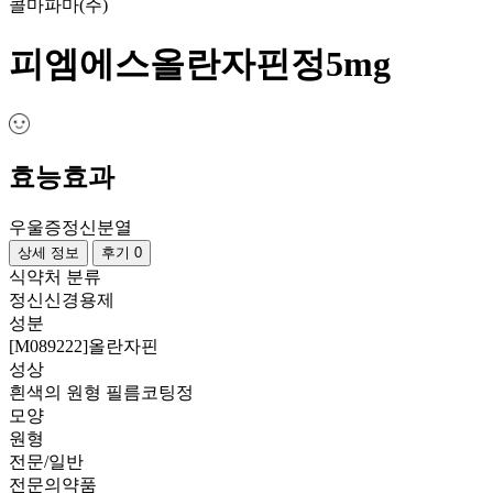
콜마파마(주)
피엠에스올란자핀정5mg
효능효과
우울증
정신분열
상세 정보
후기 0
식약처 분류
정신신경용제
성분
[M089222]올란자핀
성상
흰색의 원형 필름코팅정
모양
원형
전문/일반
전문의약품