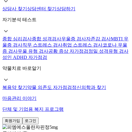
상담사 찾기
상담센터 찾기
상담하기
자기분석 테스트
종합 심리검사
종합 성격검사
우울증 검사
자존감 검사
MBTI 우
울증 검사
직무 스트레스 검사
취업 스트레스 검사
코로나 우울
증 검사
우울 유형 검사
공황 증상 자가점검
정밀 성격유형 검사
성인 ADHD 자가점검
약물치료 바로알기
복용약 찾기
약물 의존도 자가점검
정신의학과 찾기
마음관리 이야기
단체 및 기업용 복지 프로그램
회원가입
로그인