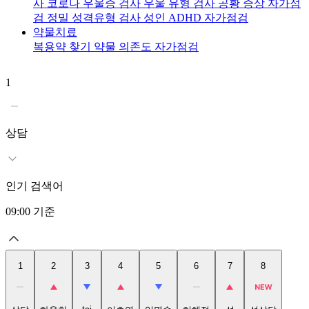
사
코로나 우울증 검사
우울 유형 검사
공황 증상 자가점
검
정밀 성격유형 검사
성인 ADHD 자가점검
약물치료
복용약 찾기
약물 의존도 자가점검
1
2
상담
인기 검색어
09:00
기준
1
2
3
4
5
6
7
8