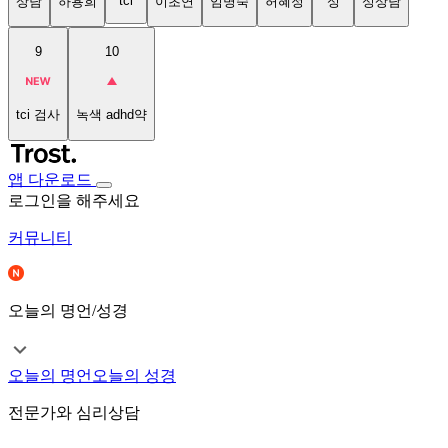
tci
상담
하용희
이초연
임명숙
허혜정
성
성상담
9
10
tci 검사
녹색 adhd약
앱 다운로드
로그인을 해주세요
커뮤니티
오늘의 명언/성경
오늘의 명언
오늘의 성경
전문가와 심리상담