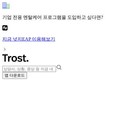
기업 전용 멘탈케어 프로그램
을 도입하고 싶다면?
지금
넛지EAP
이용해보기
앱 다운로드