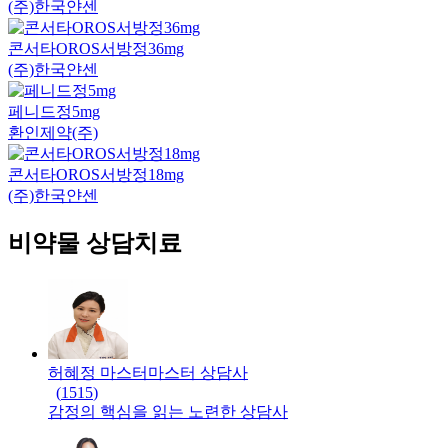
(주)한국얀센
콘서타OROS서방정36mg
(주)한국얀센
페니드정5mg
환인제약(주)
콘서타OROS서방정18mg
(주)한국얀센
비약물 상담치료
허혜정 마스터
마스터
상담사
(
1515
)
감정의 핵심을 읽는 노련한 상담사