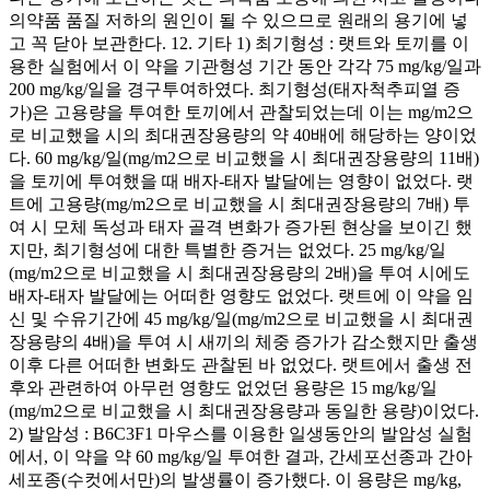
의약품 품질 저하의 원인이 될 수 있으므로 원래의 용기에 넣
고 꼭 닫아 보관한다. 12. 기타 1) 최기형성 : 랫트와 토끼를 이
용한 실험에서 이 약을 기관형성 기간 동안 각각 75 mg/kg/일과
200 mg/kg/일을 경구투여하였다. 최기형성(태자척추피열 증
가)은 고용량을 투여한 토끼에서 관찰되었는데 이는 mg/m2으
로 비교했을 시의 최대권장용량의 약 40배에 해당하는 양이었
다. 60 mg/kg/일(mg/m2으로 비교했을 시 최대권장용량의 11배)
을 토끼에 투여했을 때 배자-태자 발달에는 영향이 없었다. 랫
트에 고용량(mg/m2으로 비교했을 시 최대권장용량의 7배) 투
여 시 모체 독성과 태자 골격 변화가 증가된 현상을 보이긴 했
지만, 최기형성에 대한 특별한 증거는 없었다. 25 mg/kg/일
(mg/m2으로 비교했을 시 최대권장용량의 2배)을 투여 시에도
배자-태자 발달에는 어떠한 영향도 없었다. 랫트에 이 약을 임
신 및 수유기간에 45 mg/kg/일(mg/m2으로 비교했을 시 최대권
장용량의 4배)을 투여 시 새끼의 체중 증가가 감소했지만 출생
이후 다른 어떠한 변화도 관찰된 바 없었다. 랫트에서 출생 전
후와 관련하여 아무런 영향도 없었던 용량은 15 mg/kg/일
(mg/m2으로 비교했을 시 최대권장용량과 동일한 용량)이었다.
2) 발암성 : B6C3F1 마우스를 이용한 일생동안의 발암성 실험
에서, 이 약을 약 60 mg/kg/일 투여한 결과, 간세포선종과 간아
세포종(수컷에서만)의 발생률이 증가했다. 이 용량은 mg/kg,