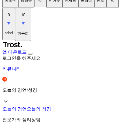
tci
이초연
임명숙
번아웃
천세경
허혜정
진로
성
9
10
adhd
하용희
앱 다운로드
로그인을 해주세요
커뮤니티
오늘의 명언/성경
오늘의 명언
오늘의 성경
전문가와 심리상담