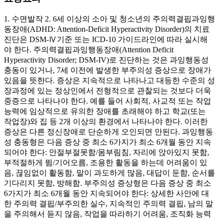
1. 수면발작 2. 6세 이상의 소아 및 청소년의 주의력결핍과잉행
동장애(ADHD: Attention-Deficit Hyperactivity Disorder)의 치료
진단은 DSM-Ⅳ기준 또는 ICD-10 가이드라인에 따라 실시해
야 한다. 주의력결핍과잉행동장애(Attention Deficit
Hyperactivity Disorder; DSM-IV)로 진단하는 것은 과잉행동성
충동이 있거나, 7세 이전에 발생한 부주의성 증상으로 장애가
있음을 뜻한다. 증상은 지속적으로 나타나고 대등한 수준의 성
장과정에 있는 정상인에서 전형적으로 관찰되는 것보다 더욱
중증으로 나타나야 한다. 예를 들어 사회적, 사교적 또는 작업
능력에 임상적으로 유의한 장애를 초래해야 하고 학교(또는
작업장)와 집 등 2개 이상의 환경에서 나타나야 한다. 이러한
증상은 다른 정신장애로 단순하게 오인되면 안된다. 과잉행동
성 충동형은 다음 증상 중 최소 6가지가 최소 6개월 동안 지속
되어야 한다: 안절부절못함/몸부림침, 자리에 앉아있지 못함,
부적절하게 뜀/기어오름, 조용한 활동을 하는데 어려움이 있
음, 끊임없이 활동함, 말이 과도하게 많음, 대답이 둔함, 순서를
기다리지 못함, 방해함. 부주의성 증상형은 다음 증상 중 최소
6가지가 최소 6개월 동안 지속되어야 한다: 상세한 사안에 대
한 주의력 결핍/부주의한 실수, 지속적인 주의력 결핍, 남의 말
을 주의해서 듣지 않음, 작업을 따라하기 어려움, 조직화 능력