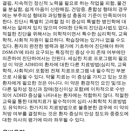
결핍, 지속적인 정신적 노력을 필요로 하는 작업을 피함, 물건
을 분실함, 쉽게 마음이 산란해짐, 건망증. 혼합성 형태의 경우
에는 부주의성 형태와 과잉행동성 충동의 기준이 만족되어야
한다. 진단시 특별히 고려할 점 이 증상의 특별한 병인학에 대
해서는 알려져 있지 않으며 어떠한 단독의 진단검사법도 없다.
적절한 진단을 위해서는 의학적이면서 특수한 심리학적, 교육
학적, 사회적 자원이 필요하다. 학습장애는 있거나 없을 수도
있다. 환자의 완전한 병력과 평가에 기초하여 진단해야 하며
DSM-IV에 따라 요구되는 특징적인 증상 수의 존재 여부에만
의존하여 진단하여서는 안된다. 세심한 치료 프로그램의 필요
성 이 약은 ADHD의 환자에 대한 다른 치료방법(심리적, 교육
학적, 사회적)이 포함된 전체 치료프로그램 내 필수적인 부분
으로 사용될 수 있다. 약물 치료는 이 증상을 가지고 있는 모든
환자에게 필요한 것은 아니다. 이 약은 환경적인 요인 및/또는
다른 일차성 정신과 장애(정신이상 포함)에 이차적으로 수반
되어 ADHD 증상을 나타내는 환자에는 적합하지 않다. 적절한
교육을 통한 대체치료가 필수적이며 심리·사회학적 치료방법
도 유익하다. 한가지의 치료방법으로 불충분한 경우에 이 약의
처방 여부를 결정하는 것은 환자 증상의 만성 정도와 중증도에
대한 의사의 평가에 따라 좌우될 수 있다.