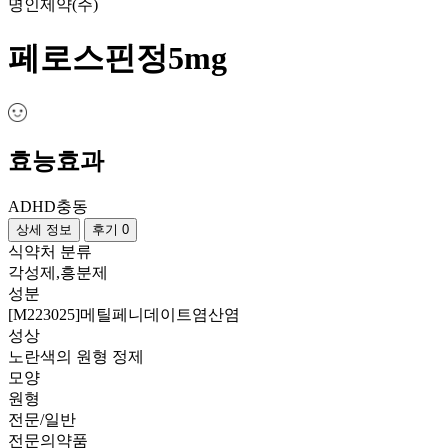
명인제약(주)
페로스핀정5mg
효능효과
ADHD
충동
상세 정보
후기 0
식약처 분류
각성제,흥분제
성분
[M223025]메틸페니데이트염산염
성상
노란색의 원형 정제
모양
원형
전문/일반
전문의약품