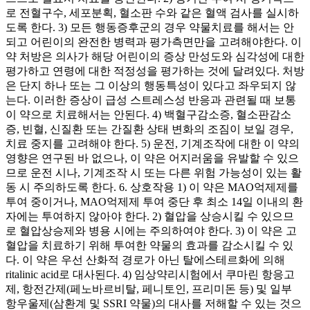
로 전혈구수, 세포분획, 혈소판 수와 같은 혈액 검사를 실시하
도록 한다. 3) 모든 행동증후군의 경우 약물치료를 해서는 안
되고 어린이의 완전한 병력과 평가측면만을 고려해야한다. 이
약 처방은 의사가 해당 어린이의 증상 만성도와 심각성에 대한
평가하고 연령에 대한 적정성을 평가하는 것에 달려있다. 처방
은 단지 하나 또는 그 이상의 행동특성이 있다고 좌우되지 않
는다. 이러한 증상이 급성 스트레스성 반응과 관련될 때 보통
이 약으로 치료해서는 안된다. 4) 백혈구감소증, 혈소판감소
증, 빈혈, 신질환 또는 간질환 상태 변화의 조짐이 보일 경우,
치료 중지를 고려해야 한다. 5) 운전, 기계조작에 대한 이 약의
영향은 연구된 바 없으나, 이 약은 어지러움을 유발할 수 있으
므로 운전 시나, 기계조작 시 또는 다른 위험 가능성이 있는 활
동 시 주의하도록 한다. 6. 상호작용 1) 이 약은 MAO억제제를
투여 중이거나, MAO억제제 투여 중단 후 최소 14일 이내의 환
자에는 투여하지 않아야 한다. 2) 혈압을 상승시킬 수 있으므
로 혈압상승제와 병용 시에는 주의하여야 한다. 3) 이 약은 고
혈압을 치료하기 위해 투여한 약물의 효과를 감소시킬 수 있
다. 이 약은 우선 산화적 경로가 아닌 탈에스테르화에 의해
ritalinic acid로 대사된다. 4) 임상약리시험에서 쿠마린 항응고
제, 항전간제(페노바르비탈, 페니토인, 프리미돈 등) 및 일부
항우울제(삼환계 및 SSRI 약물)의 대사를 저해할 수 있는 것으