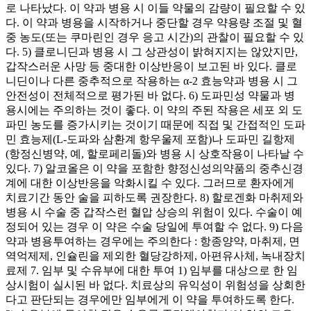
로 나타났다. 이 약과 병용 시 이들 약물의 감량이 필요할 수 있
다. 이 약과 병용을 시작하거나 중단할 경우 약용량 조절 및 혈
중 농도(또는 쿠마린인 경우 응고 시간)의 관찰이 필요할 수 있
다. 5) 클로니딘과 병용 시 그 상관성이 밝혀지지는 않았지만,
갑작스러운 사망 등 중대한 이상반응이 보고된 바 있다. 클로
니딘이나 다른 중추적으로 작용하는 α-2 효능약과 병용 시 그
안전성이 전체적으로 평가된 바 없다. 6) 도파민성 약물과 병
용시에는 주의하는 것이 좋다. 이 약의 주된 작용은 세포 외 도
파민 농도를 증가시키는 것이기 때문에 직접 및 간접적인 도파
민 효능제(L-도파와 삼환계 항우울제 포함)나 도파민 길항제
(항정신병약, 예, 할로페리돌)와 병용 시 상호작용이 나타날 수
있다. 7) 알코올은 이 약을 포함한 향정신성의약품의 중추신경
계에 대한 이상반응을 악화시킬 수 있다. 그러므로 환자에게
치료기간 동안 술을 피하도록 권장한다. 8) 할로겐화 마취제와
병용 시 수술 중 갑작스런 혈압 상승의 위험이 있다. 수술이 예
정되어 있는 경우 이 약은 수술 당일에 투여할 수 없다. 9) 다음
약과 병용투여하는 경우에는 주의한다 : 항종양약, 마취제, 면
역억제제, 인슐린을 제외한 혈당강하제, 아편유사체, 녹내장치
료제 7. 임부 및 수유부에 대한 투여 1) 임부를 대상으로 한 임
상시험이 실시된 바 없다. 치료상의 유익성이 위험성을 상회한
다고 판단되는 경우에만 임부에게 이 약을 투여하도록 한다.