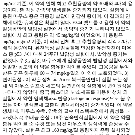
mg/m2 기준, 이 약의 인체 최고 추천용량의 약 30배와 4배의 용
량이다. 총 악성 간종양 발생률은 증가되지 않았다. 실험에 사
용된 마우스 종은 간종양 발달에 민감한 종이며, 이 결과의 인
체에 대한 유의성은 확실치 않다. F344 랫트를 이용한 이 약의
일생동안의 발암성 실험에서 종양의 증가가 나타나지 않았다.
실험에서 최고 용량은 약 45 mg/kg/일 이었으며, 이 용량은
mg/kg, mg/m2 기준, 이 약의 인체 최고 추천용량의 각각 22배, 5
배의 용량이다. 유전독성 발암물질에 민감한 유전자전이 마우
스 종 p53+/-에 대한 24주간 발암성 실험에서, 발암성 증거는
없었다. 수컷, 암컷 마우스에게 일생동안의 발암성 실험에서와
동일한 농도의 이 약을 함유한 먹이를 주었다. 고용량을 투여
받은 군은 하루에 60 ∼ 74 mg/kg/일의 이 약에 노출되었다. 3)
변이원성 : 이 약은 생체 외 Ames 복귀돌연변이 실험 또는 생
체 외 마우스 림프종 세포의 돌연변이성 실험에서 변이원성을
나타내지 않았다. 중국 햄스터의 난소세포를 이용한 생체 외
실험에서 약한 염색체파괴반응(clastogenic response)으로 볼 수
있는 자매 염색분체 교환과 염색체이상이 증가되었다. 이 약은
생체 내, 마우스 수컷, 암컷의 골수 미소핵측정에서 음성을 나
타냈다. 4) 수태능 손상 : 18주 연속번식실험에서 이 약은 약물
함유 먹이를 준 수컷 또는 암컷 마우스의 생식력에 손상을 주
지 않았다. 실험은 최고 160 mg/kg/일 용량까지 증량 실시되었