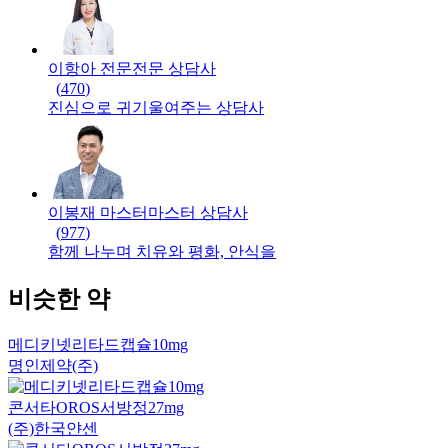
이항아 전문
전문
상담사
(
470
)
진심으로 귀기울여주는 상담사
이봉재 마스터
마스터
상담사
(
977
)
함께 나누며 치유와 평화, 안식을
비슷한 약
메디키넷리타드캡슐10mg
명인제약(주)
콘서타OROS서방정27mg
(주)한국얀센