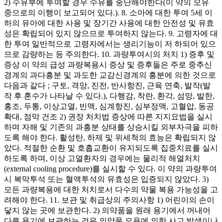
2) 수유부에 투여할 경우 수유를 중단해야한다(이 약의 모유
중으로의 이행이 보고되어 있다.). 8. 소아에 대한 투여 5세 이
하의 유아에 대한 사용 및 장기간 사용에 대한 안전성 및 유효
성은 확립되어 있지 않으므로 투여하지 않는다. 9. 고령자에 대
한 투여 일반적으로 고령자에서는 생리기능이 저 하되어 있으
므로 감량하는 등 주의한다. 10. 과량투여시의 처치 1) 증후 및
증상 이 약의 급성 과량복용시 증상 및 증후들은 주로 중추신
경계의 과다흥분 및 과도한 교감신경계의 흥분에 의한 것으로
다음과 같다 ; 구토, 격앙, 진전, 반사항진, 근육 연축, 발작(발
작 후 혼수가 나타날 수 있다.), 다행감, 착란, 환각, 섬망, 발한,
홍조, 두통, 이상고열, 빈맥, 심계항진, 심부정맥, 고혈압, 동공
확대, 점막 건조 2) 권장 처치법 증상에 따른 지지요법을 실시
하며 자해 및 기존의 과흥분 상태를 상승시킬 외부자극을 피하
도록 해야 한다. 활성탄, 하제 및 위세척의 효능은 확립되지 않
았다. 적절한 순환 및 호흡교환이 유지되도록 집중치료를 실시
하도록 하며, 이상 고열환자의 경우에는 물리적 해열처치
(external cooling procedure)를 실시할 수 있다. 이 약의 과량투여
시 복막투석 또는 혈액투석의 유효성은 입증되지 않았다. 3)
모든 과량복용에 대한 처치로서 다수의 약물 복용 가능성을 고
려해야 한다. 11. 보관 및 취급상의 주의사항 1) 어린이의 손이
닿지 않는 곳에 보관한다. 2) 의약품을 원래 용기에서 꺼내어
다른 용기에 보관하는 것은 의약품 오용에 의한 사고 발생이나