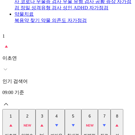
사
코로나 우울증 검사
우울 유형 검사
공황 증상 자가점
검
정밀 성격유형 검사
성인 ADHD 자가점검
약물치료
복용약 찾기
약물 의존도 자가점검
1
2
이초연
인기 검색어
09:00
기준
1
2
3
4
5
6
7
8