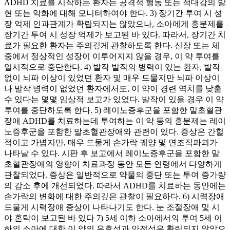
ADHD 치료를 시작하는 환자는 공격적 행동 또는 적대감의 발
현 또는 악화에 대해 모니터하여야 한다. 3) 장기간 투여 시 성
장 억제 인과관계가 확립되지는 않았으나, 소아에게 흥분제를
장기간 투여 시 성장 억제가 보고된 바 있다. 따라서, 장기간 치
료가 필요한 환자는 주의깊게 관찰하도록 한다. 신장 또는 체
중에서 정상적인 성장이 이루어지지 않을 경우, 이 약 투여를
일시적으로 중단한다. 4) 발작 발작의 병력이 있는 환자, 발작
없이 뇌파 이상이 있었던 환자 및 매우 드물지만 뇌파 이상이
나 발작 병력이 없었던 환자에서도, 이 약이 경련 역치를 낮출
수 있다는 몇몇 임상적 보고가 있었다. 발작이 있을 경우 이 약
투여를 중단하도록 한다. 5) 레이노증후군을 포함한 말초혈관
장애 ADHD를 치료하는데 투여하는 이 약 등의 흥분제는 레이
노증후군을 포함한 말초혈관장애와 관련이 있다. 증상은 간헐
적이고 가볍지만, 매우 드물게 손가락 궤양 및 연조직파괴가
나타날 수 있다. 시판 후 보고에서 레이노증후군을 포함한 말
초혈관장애의 영향이 치료과정 동안 모든 연령에서 다양하게
관찰되었다. 증상은 일반적으로 약물의 중단 또는 투여 증가량
의 감소 후에 개선되었다. 따라서 ADHD를 치료하는 동안에는
손가락의 변화에 대한 주의깊은 관찰이 필요하다. 6) 시력장애
드물게 시력장애 증상이 나타나기도 한다. 눈 조절장애 및 시
야 혼탁이 보고된 바 있다 7) 5세 이하 소아에서의 투여 5세 이
하의 소아에 대한 이 약의 유효성과 안전성은 확립되지 않았으