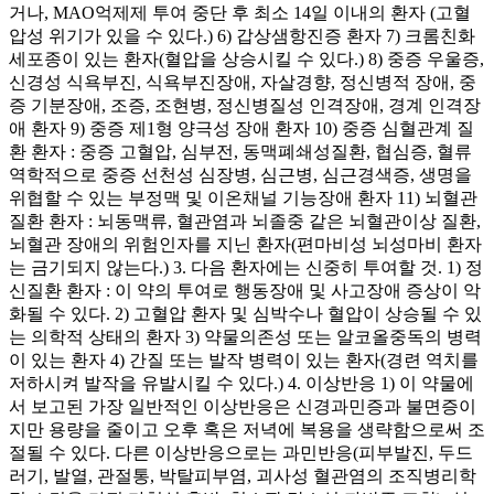
거나, MAO억제제 투여 중단 후 최소 14일 이내의 환자 (고혈
압성 위기가 있을 수 있다.) 6) 갑상샘항진증 환자 7) 크롬친화
세포종이 있는 환자(혈압을 상승시킬 수 있다.) 8) 중증 우울증,
신경성 식욕부진, 식욕부진장애, 자살경향, 정신병적 장애, 중
증 기분장애, 조증, 조현병, 정신병질성 인격장애, 경계 인격장
애 환자 9) 중증 제1형 양극성 장애 환자 10) 중증 심혈관계 질
환 환자 : 중증 고혈압, 심부전, 동맥폐쇄성질환, 협심증, 혈류
역학적으로 중증 선천성 심장병, 심근병, 심근경색증, 생명을
위협할 수 있는 부정맥 및 이온채널 기능장애 환자 11) 뇌혈관
질환 환자 : 뇌동맥류, 혈관염과 뇌졸중 같은 뇌혈관이상 질환,
뇌혈관 장애의 위험인자를 지닌 환자(편마비성 뇌성마비 환자
는 금기되지 않는다.) 3. 다음 환자에는 신중히 투여할 것. 1) 정
신질환 환자 : 이 약의 투여로 행동장애 및 사고장애 증상이 악
화될 수 있다. 2) 고혈압 환자 및 심박수나 혈압이 상승될 수 있
는 의학적 상태의 환자 3) 약물의존성 또는 알코올중독의 병력
이 있는 환자 4) 간질 또는 발작 병력이 있는 환자(경련 역치를
저하시켜 발작을 유발시킬 수 있다.) 4. 이상반응 1) 이 약물에
서 보고된 가장 일반적인 이상반응은 신경과민증과 불면증이
지만 용량을 줄이고 오후 혹은 저녁에 복용을 생략함으로써 조
절될 수 있다. 다른 이상반응으로는 과민반응(피부발진, 두드
러기, 발열, 관절통, 박탈피부염, 괴사성 혈관염의 조직병리학