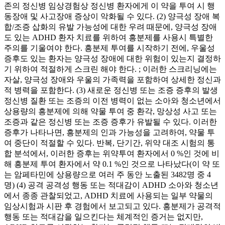
존의 정신병 임상경험상 정신병 환자에게 이 약을 투여 시 행
동장애 및 사고장애 증상이 악화될 수 있다. (2) 양극성 장애 복
합/조증 삽화의 유발 가능성에 대한 우려 때문에, 양극성 장애
도 있는 ADHD 환자 치료를 위하여 흥분제를 사용시 특별한
주의를 기울여야 한다. 흥분제 투여를 시작하기 전에, 우울성
증후도 있는 환자는 양극성 장애에 대한 위험이 있는지 결정하
기 위하여 적절하게 스크린 해야 한다. ; 이러한 스크리닝에는
자살, 양극성 장애와 우울의 가족력을 포함하여 상세한 정신과
적 병력을 포함한다. (3) 새로운 정신병 또는 조증 증후의 발생
정신병 질환 또는 조증의 이전 병력이 없는 소아와 청소년에서
상용량의 흥분제에 의해 약물 투여 중 환각, 망상성 사고 또는
조증과 같은 정신병 또는 조증 증후가 유발될 수 있다. 이러한
증후가 나타나면, 흥분제의 인과 가능성을 고려하여, 약물 투
여 중단이 적절할 수 있다. 반복, 단기간, 위약 대조 시험의 통
합 분석에서, 이러한 증후는 위약투여 환자에서 0 %인 것에 비
해 흥분제 투여 환자에서 약 0.1 %인 것으로 나타났다(이 약 또
는 암페타민에 상용량으로 여러 주 동안 노출된 3482명 중 4
명) (4) 공격 공격성 행동 또는 적대감이 ADHD 소아와 청소년
에서 종종 관찰되었고, ADHD 치료에 사용되는 일부 약물의
임상시험과 시판 후 경험에서 보고되고 있다. 흥분제가 공격적
행동 또는 적대감을 일으킨다는 체계적인 증거는 없지만,