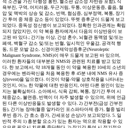
적 소견을 가진 다형성 홍반, 혈소판 감소성 자반증 포함), 식
욕부진, 구역, 어지러움, 두근거림, 두통, 이상운동증, 졸음, 혈
압 및 맥박의 상승 및 감소, 빈맥, 협심증, 심부정맥, 복통, 장기
간 투여 중 체중 감소 등이 있었다. 뚜렛 증후군이 드물게 보고
되었다. 중독성 정신병이 보고되었다. 정확한 인과관계는 확립
되지 않았지만, 이 약 복용 환자에게서 다음의 이상반응이 보
고된 바 있다.; 간기능 이상, 간성 혼수, 뇌혈관 동맥염 및/또는
폐색, 백혈구 감소 및/또는 빈혈, 일시적인 우울감, 공격적 행
동, 드문 모발 감소. 신경이완제악성증후군(Neuroleptic
Malignant Syndrome, NMS)이 매우 드물게 보고된 바 있으며,
이러한 환자들의 대부분은 NMS와 관련된 치료를 받고 있었
다. 한 보고에서, 약 18개월 동안 이 약을 복용한 10세의 소년의
경우에는 벤라팍신을 처음 복용한 후 45분 내에 NMS 유사 증
상(event)을 일으켰다. 이것이 약물-약물 상호작용을 나타내는
것인지, 어느 한 약물에 대한 반응인지, 어떤 다른 원인이 있는
지는 불확실하다. 소아에서, 식욕 감퇴, 복통, 장기간 투여 시
체중감소, 불면증, 빈맥이 더 자주 발생할 수 있으며, 위에 언급
된 다른 이상반응들도 발생할 수 있다. 2) 간부전(급성 간부전
등), 간기능 장애(혈중 알카라인 포스파타아제 증가, 혈중 빌리
루빈 증가, 간 효소 증가, 간세포성 손상)가 보고되었다. 5. 일
반적 주의 1) 흥분할 요소가 있는 환자는 역으로 작용할 수 있
으므로 필요시 치료를 중단한다. 2) 장기간 투여 시 정기적으