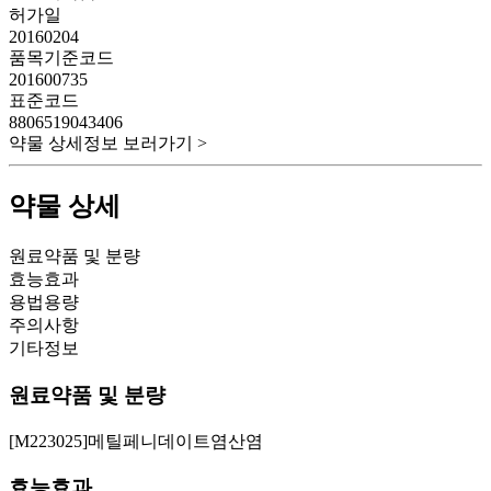
허가일
20160204
품목기준코드
201600735
표준코드
8806519043406
약물 상세정보 보러가기 >
약물 상세
원료약품 및 분량
효능효과
용법용량
주의사항
기타정보
원료약품 및 분량
[M223025]메틸페니데이트염산염
효능효과