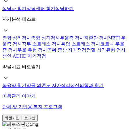
상담사 찾기
상담센터 찾기
상담하기
자기분석 테스트
종합 심리검사
종합 성격검사
우울증 검사
자존감 검사
MBTI 우
울증 검사
직무 스트레스 검사
취업 스트레스 검사
코로나 우울
증 검사
우울 유형 검사
공황 증상 자가점검
정밀 성격유형 검사
성인 ADHD 자가점검
약물치료 바로알기
복용약 찾기
약물 의존도 자가점검
정신의학과 찾기
마음관리 이야기
단체 및 기업용 복지 프로그램
회원가입
로그인