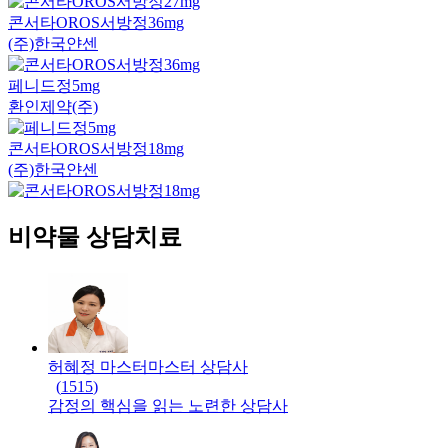
콘서타OROS서방정36mg
(주)한국얀센
페니드정5mg
환인제약(주)
콘서타OROS서방정18mg
(주)한국얀센
비약물 상담치료
허혜정 마스터
마스터
상담사
(
1515
)
감정의 핵심을 읽는 노련한 상담사