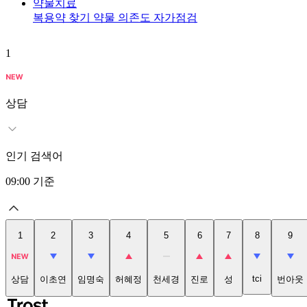
약물치료
복용약 찾기
약물 의존도 자가점검
1
상담
인기 검색어
09:00
기준
1
2
3
4
5
6
7
8
9
tci
상담
이초연
임명숙
허혜정
천세경
진로
성
번아웃