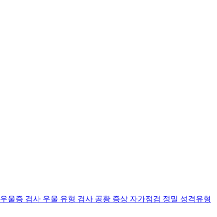
 우울증 검사
우울 유형 검사
공황 증상 자가점검
정밀 성격유형