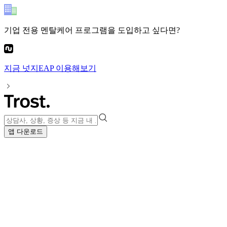
기업 전용 멘탈케어 프로그램
을 도입하고 싶다면?
지금
넛지EAP
이용해보기
앱 다운로드