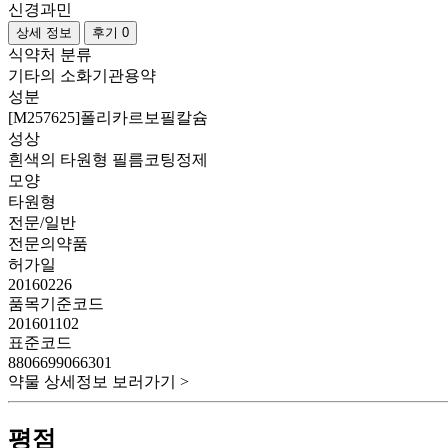
신경과민
상세 정보
후기 0
식약처 분류
기타의 소화기관용약
성분
[M257625]폴리카르보필칼슘
성상
흰색의 타원형 필름코팅정제
모양
타원형
전문/일반
전문의약품
허가일
20160226
품목기준코드
201601102
표준코드
8806699066301
약물 상세정보 보러가기 >
평점