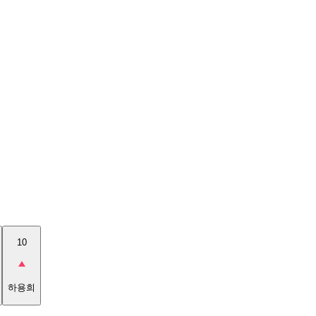
10
하용희