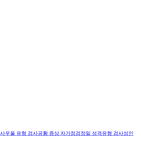
검사
우울 유형 검사
공황 증상 자가점검
정밀 성격유형 검사
성인