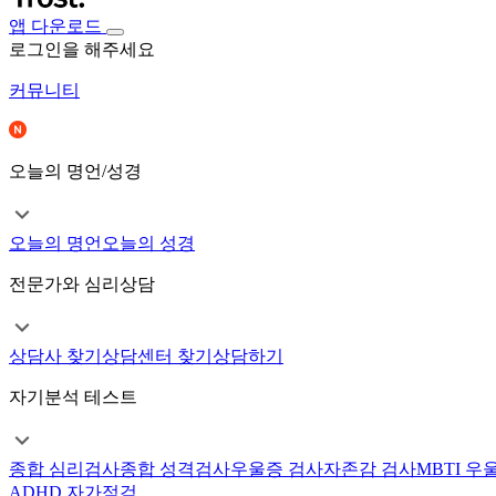
앱 다운로드
로그인을 해주세요
커뮤니티
오늘의 명언/성경
오늘의 명언
오늘의 성경
전문가와 심리상담
상담사 찾기
상담센터 찾기
상담하기
자기분석 테스트
종합 심리검사
종합 성격검사
우울증 검사
자존감 검사
MBTI 우
ADHD 자가점검