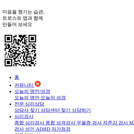
마음을 챙기는 습관,
트로스트
앱과 함께
만들어 보세요
홈
커뮤니티
오늘의 명언/성경
오늘의 명언
오늘의 성경
전문 심리상담
상담사 찾기
상담센터 찾기
상담하기
심리검사
종합 심리검사
종합 성격검사
우울증 검사
자존감 검사
M
검사
성인 ADHD 자가점검