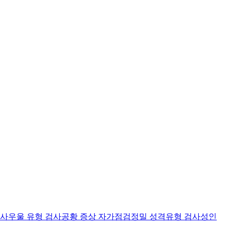
검사
우울 유형 검사
공황 증상 자가점검
정밀 성격유형 검사
성인