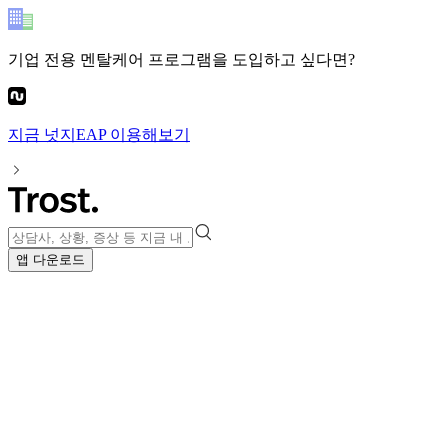
기업 전용 멘탈케어 프로그램
을 도입하고 싶다면?
지금
넛지EAP
이용해보기
앱 다운로드