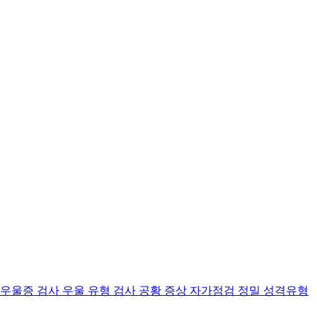
 우울증 검사
우울 유형 검사
공황 증상 자가점검
정밀 성격유형