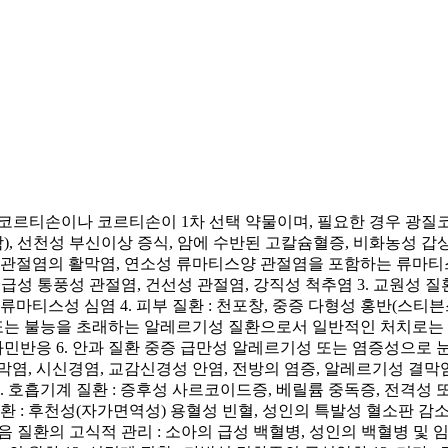
드로코르티손이나 코르티손이 1차 선택 약물이며, 필요한 경우 
, 선천성 부신이상 증식, 암에 수반된 고칼슘혈증, 비화농성 갑
 골관절염의 활막염, 연소성 류마티스양 관절염을 포함하는 류마
, 급성 통풍성 관절염, 건선성 관절염, 강직성 척추염 3. 교원성 
류마티스성 심염 4. 피부 질환 : 천포창, 중증 다형성 홍반(스티
증 또는 불능을 초래하는 알레르기성 질환으로서 일반적인 처치로는 
과민반응 6. 안과 질환 중증 급만성 알레르기성 또는 염증성으로 
염, 시신경염, 교감신경성 안염, 전방의 염증, 알레르기성 결막염
 8. 호흡기계 질환 : 증후성 사르코이드증, 베릴륨 중독증, 전격
 질환 : 후천성(자가면역성) 용혈성 빈혈, 성인의 특발성 혈소판 
다음 질환의 고식적 관리 : 소아의 급성 백혈병, 성인의 백혈병 및 임