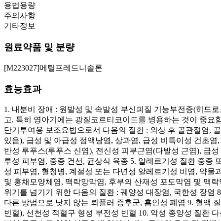
용법용량
주의사항
기타정보
원료약품 및 분량
[M223027]메틸프레드니솔론
효능효과
1. 내분비 장애 : 원발성 및 속발성 부신피질 기능부전증(히
고, 특히 영아기에는 광질코르티코이드를 병용하는 것이 중요함)
단기투여용 보조요법으로서 다음의 질환 : 외상 후 골관절염,
있음), 급성 및 아급성 점액낭염, 상과염, 급성 비특이성 건초염
반성 루푸스(루푸스 신염), 전신성 피부근염(다발성 근염), 급성 
루성 피부염, 중증 건선, 균상식 육종 5. 알레르기성 질환 중
성 피부염, 혈청병, 계절성 또는 다년성 알레르기성 비염, 약물
및 홍채모양체염, 맥락망막염, 후부의 산재성 포도막염 및 맥락막
위기를 넘기기 위한 다음의 질환 : 궤양성 대장염, 국한성 장염
다른 방법으로 낫지 않는 뢰플러 증후군, 흡인성 폐염 9. 혈액
빈혈), 선천성 적혈구 형성 부전성 빈혈 10. 악성 종양성 질환 