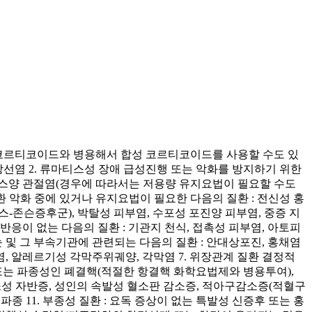
광질코르티코이드와 병용해서 합성 코르티코이드를 사용할 수도 있
상선염 2. 류마티스성 장애 급성진행 또는 악화를 방지하기 위한
티스양 관절염(경우에 따라서는 저용량 유지요법이 필요할 수도
질환 악화 중에 있거나 유지요법이 필요한 다음의 질환 : 전신성 홍
븐스-존슨증후군), 박탈성 피부염, 수포성 포진양 피부염, 중증 지
반응이 없는 다음의 질환 : 기관지 천식, 접촉성 피부염, 아토피
눈 및 그 부속기관에 관련되는 다음의 질환 : 안대상포진, 홍채염
, 알레르기성 각막주위궤양, 각막염 7. 위장관계 질환 결정적
성 또는 파종성인 폐결핵(적절한 항결핵 화학요법제와 병용투여),
감소성 자반증, 성인의 속발성 혈소판 감소증, 적아구감소증(적혈구
파종 11. 부종성 질환 : 요독 증상이 없는 특발성 신증후 또는 홍