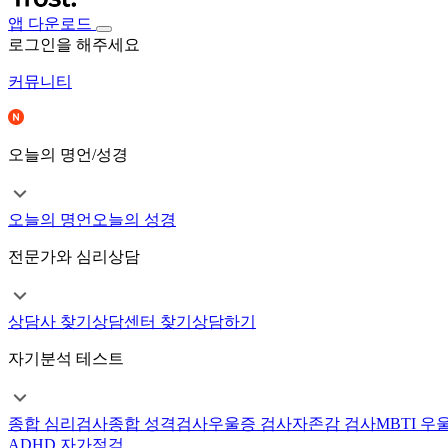
앱 다운로드
로그인을 해주세요
커뮤니티
오늘의 명언/성경
오늘의 명언
오늘의 성경
전문가와 심리상담
상담사 찾기
상담센터 찾기
상담하기
자기분석 테스트
종합 심리검사
종합 성격검사
우울증 검사
자존감 검사
MBTI 우
ADHD 자가점검