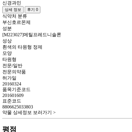
신경과민
상세 정보
후기 0
식약처 분류
부신호르몬제
성분
[M223027]메틸프레드니솔론
성상
흰색의 타원형 정제
모양
타원형
전문/일반
전문의약품
허가일
20160324
품목기준코드
201601609
표준코드
8806625033803
약물 상세정보 보러가기 >
평점