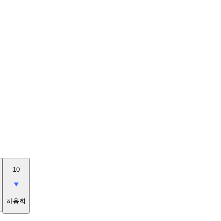
10
하용희