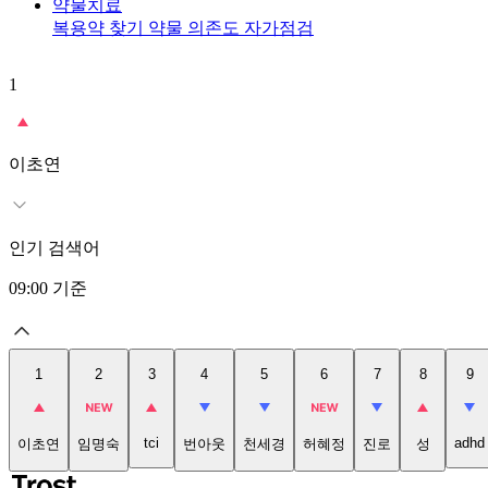
약물치료
복용약 찾기
약물 의존도 자가점검
1
이초연
인기 검색어
09:00
기준
1
2
3
4
5
6
7
8
9
tci
adhd
이초연
임명숙
번아웃
천세경
허혜정
진로
성