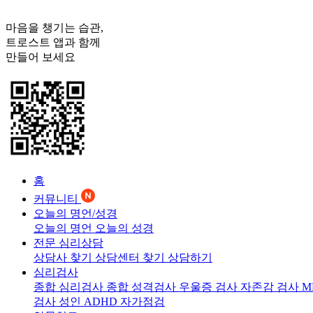
마음을 챙기는 습관,
트로스트
앱과 함께
만들어 보세요
홈
커뮤니티
오늘의 명언/성경
오늘의 명언
오늘의 성경
전문 심리상담
상담사 찾기
상담센터 찾기
상담하기
심리검사
종합 심리검사
종합 성격검사
우울증 검사
자존감 검사
M
검사
성인 ADHD 자가점검