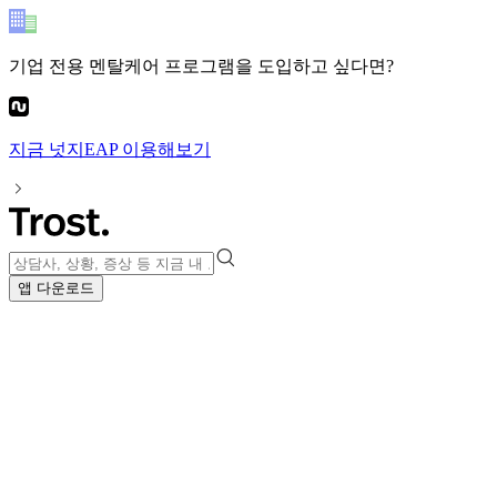
기업 전용 멘탈케어 프로그램
을 도입하고 싶다면?
지금
넛지EAP
이용해보기
앱 다운로드