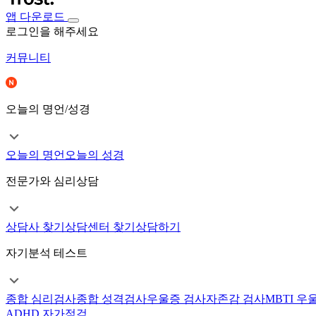
앱 다운로드
로그인을 해주세요
커뮤니티
오늘의 명언/성경
오늘의 명언
오늘의 성경
전문가와 심리상담
상담사 찾기
상담센터 찾기
상담하기
자기분석 테스트
종합 심리검사
종합 성격검사
우울증 검사
자존감 검사
MBTI 우
ADHD 자가점검