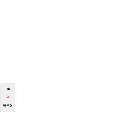
10
하용희