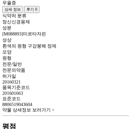
우울증
상세 정보
후기 0
식약처 분류
정신신경용제
성분
[M088893]미르타자핀
성상
흰색의 원형 구강붕해 정제
모양
원형
전문/일반
전문의약품
허가일
20160321
품목기준코드
201601663
표준코드
8806519043604
약물 상세정보 보러가기 >
평점