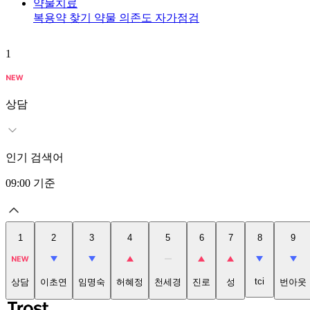
약물치료
복용약 찾기
약물 의존도 자가점검
1
상담
인기 검색어
09:00
기준
1
2
3
4
5
6
7
8
9
tci
상담
이초연
임명숙
허혜정
천세경
진로
성
번아웃