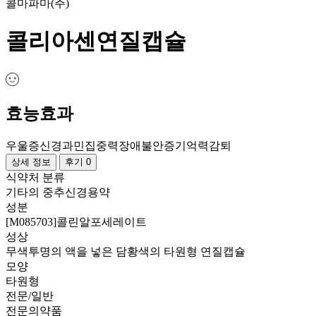
콜마파마(주)
콜리아센연질캡슐
효능효과
우울증
신경과민
집중력장애
불안증
기억력감퇴
상세 정보
후기 0
식약처 분류
기타의 중추신경용약
성분
[M085703]콜린알포세레이트
성상
무색투명의 액을 넣은 담황색의 타원형 연질캡슐
모양
타원형
전문/일반
전문의약품