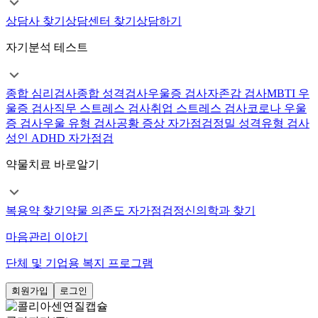
상담사 찾기
상담센터 찾기
상담하기
자기분석 테스트
종합 심리검사
종합 성격검사
우울증 검사
자존감 검사
MBTI 우
울증 검사
직무 스트레스 검사
취업 스트레스 검사
코로나 우울
증 검사
우울 유형 검사
공황 증상 자가점검
정밀 성격유형 검사
성인 ADHD 자가점검
약물치료 바로알기
복용약 찾기
약물 의존도 자가점검
정신의학과 찾기
마음관리 이야기
단체 및 기업용 복지 프로그램
회원가입
로그인