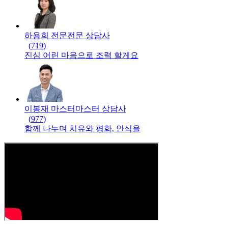
하용희 전문
전문
상담사
(
719
)
진심 어린 마음으로 조력 할게요
이봉재 마스터
마스터
상담사
(
977
)
함께 나누며 치유와 평화, 안식을