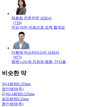
하용희 전문
전문
상담사
(
719
)
진심 어린 마음으로 조력 할게요
이봉재 마스터
마스터
상담사
(
977
)
함께 나누며 치유와 평화, 안식을
비슷한 약
자나팜정0.125mg
명인제약(주)
알프람정0.25mg
환인제약(주)