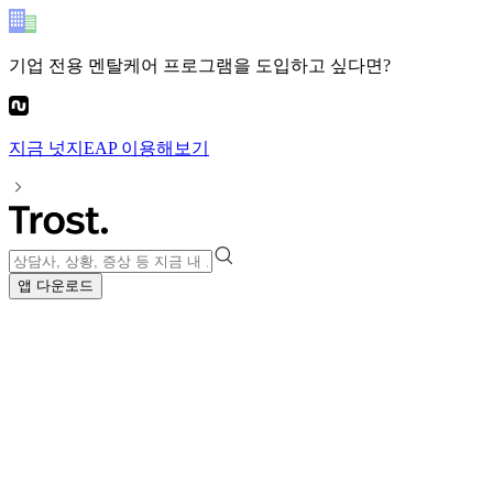
기업 전용 멘탈케어 프로그램
을 도입하고 싶다면?
지금
넛지EAP
이용해보기
앱 다운로드