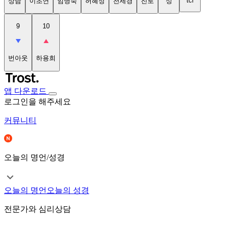
tci
상담
이초연
임명숙
허혜정
천세경
진로
성
9
10
번아웃
하용희
앱 다운로드
로그인을 해주세요
커뮤니티
오늘의 명언/성경
오늘의 명언
오늘의 성경
전문가와 심리상담