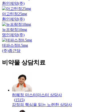
환인제약(주)
아고틴정25mg
환인제약(주)
뉴프람정10mg
명인제약(주)
데파스정0.5mg
(주)종근당
비약물 상담치료
허혜정 마스터
마스터
상담사
(
1515
)
감정의 핵심을 읽는 노련한 상담사