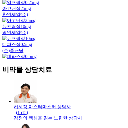
아고틴정25mg
환인제약(주)
뉴프람정10mg
명인제약(주)
데파스정0.5mg
(주)종근당
비약물 상담치료
허혜정 마스터
마스터
상담사
(
1515
)
감정의 핵심을 읽는 노련한 상담사