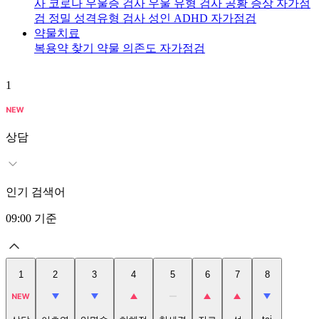
사
코로나 우울증 검사
우울 유형 검사
공황 증상 자가점
검
정밀 성격유형 검사
성인 ADHD 자가점검
약물치료
복용약 찾기
약물 의존도 자가점검
1
2
상담
인기 검색어
09:00
기준
1
2
3
4
5
6
7
8