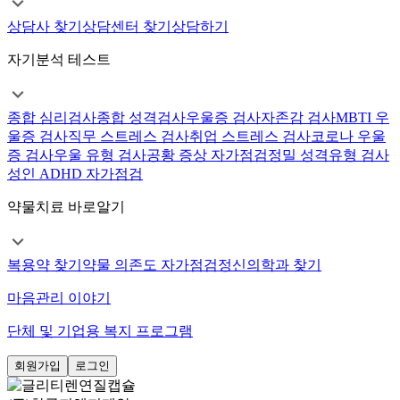
상담사 찾기
상담센터 찾기
상담하기
자기분석 테스트
종합 심리검사
종합 성격검사
우울증 검사
자존감 검사
MBTI 우
울증 검사
직무 스트레스 검사
취업 스트레스 검사
코로나 우울
증 검사
우울 유형 검사
공황 증상 자가점검
정밀 성격유형 검사
성인 ADHD 자가점검
약물치료 바로알기
복용약 찾기
약물 의존도 자가점검
정신의학과 찾기
마음관리 이야기
단체 및 기업용 복지 프로그램
회원가입
로그인