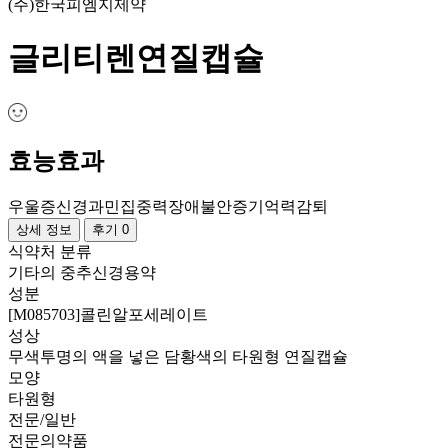
(주)한국피엠지제약
글리티렌연질캡슐
효능효과
우울증
신경과민
집중력장애
불안증
기억력감퇴
상세 정보
후기 0
식약처 분류
기타의 중추신경용약
성분
[M085703]콜린알포세레이트
성상
무색투명의 액을 넣은 담황색의 타원형 연질캡슐
모양
타원형
전문/일반
전문의약품