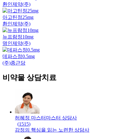
환인제약(주)
아고틴정25mg
환인제약(주)
뉴프람정10mg
명인제약(주)
데파스정0.5mg
(주)종근당
비약물 상담치료
허혜정 마스터
마스터
상담사
(
1515
)
감정의 핵심을 읽는 노련한 상담사