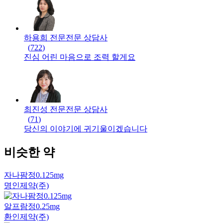
하용희 전문
전문
상담사
(
722
)
진심 어린 마음으로 조력 할게요
최진성 전문
전문
상담사
(
71
)
당신의 이야기에 귀기울이겠습니다
비슷한 약
자나팜정0.125mg
명인제약(주)
알프람정0.25mg
환인제약(주)