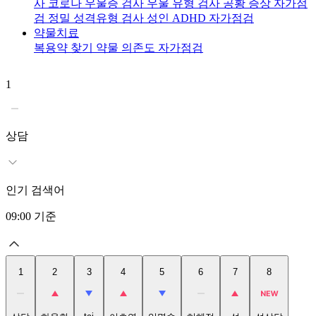
사
코로나 우울증 검사
우울 유형 검사
공황 증상 자가점
검
정밀 성격유형 검사
성인 ADHD 자가점검
약물치료
복용약 찾기
약물 의존도 자가점검
1
2
상담
인기 검색어
09:00
기준
1
2
3
4
5
6
7
8