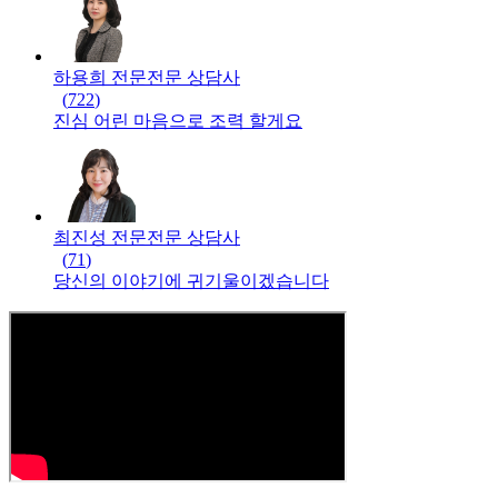
하용희 전문
전문
상담사
(
722
)
진심 어린 마음으로 조력 할게요
최진성 전문
전문
상담사
(
71
)
당신의 이야기에 귀기울이겠습니다