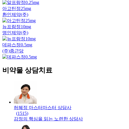
아고틴정25mg
환인제약(주)
뉴프람정10mg
명인제약(주)
데파스정0.5mg
(주)종근당
비약물 상담치료
허혜정 마스터
마스터
상담사
(
1515
)
감정의 핵심을 읽는 노련한 상담사