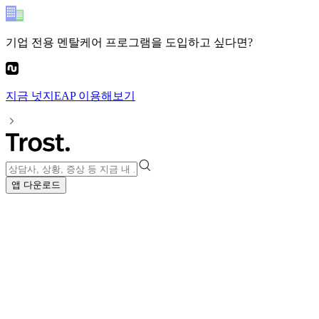
기업 전용 멘탈케어 프로그램
을 도입하고 싶다면?
지금
넛지EAP
이용해보기
앱 다운로드