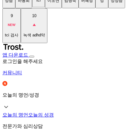
tci
상담
하용희
이초연
임명숙
허혜정
성
성상담
9
10
tci 검사
녹색 adhd약
앱 다운로드
로그인을 해주세요
커뮤니티
오늘의 명언/성경
오늘의 명언
오늘의 성경
전문가와 심리상담