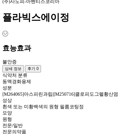
(주)사노피-아벤티스코리아
플라빅스에이정
효능효과
불안증
상세 정보
후기 0
식약처 분류
동맥경화용제
성분
[M264065]아스피린과립|[M250716]클로피도그렐황산염
성상
흰색 또는 미황백색의 원형 필름코팅정
모양
원형
전문/일반
전문의약품