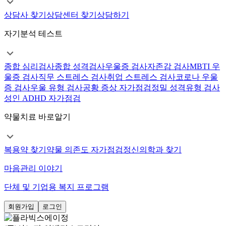
상담사 찾기
상담센터 찾기
상담하기
자기분석 테스트
종합 심리검사
종합 성격검사
우울증 검사
자존감 검사
MBTI 우
울증 검사
직무 스트레스 검사
취업 스트레스 검사
코로나 우울
증 검사
우울 유형 검사
공황 증상 자가점검
정밀 성격유형 검사
성인 ADHD 자가점검
약물치료 바로알기
복용약 찾기
약물 의존도 자가점검
정신의학과 찾기
마음관리 이야기
단체 및 기업용 복지 프로그램
회원가입
로그인