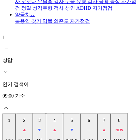
사
코로나 우울증 검사
우울 유형 검사
공황 증상 자가점
검
정밀 성격유형 검사
성인 ADHD 자가점검
약물치료
복용약 찾기
약물 의존도 자가점검
1
2
상담
인기 검색어
09:00
기준
1
2
3
4
5
6
7
8