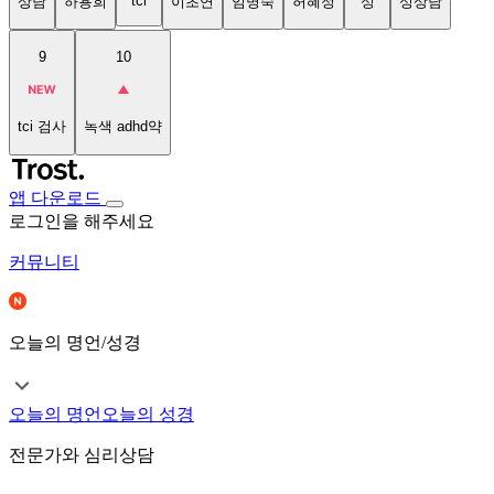
tci
상담
하용희
이초연
임명숙
허혜정
성
성상담
9
10
tci 검사
녹색 adhd약
앱 다운로드
로그인을 해주세요
커뮤니티
오늘의 명언/성경
오늘의 명언
오늘의 성경
전문가와 심리상담