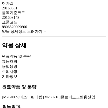
허가일
20160531
품목기준코드
201603148
표준코드
8806520009606
약물 상세정보 보러가기 >
약물 상세
원료약품 및 분량
효능효과
용법용량
주의사항
기타정보
원료약품 및 분량
[M264065]아스피린과립|[M250716]클로피도그렐황산염
효능효과